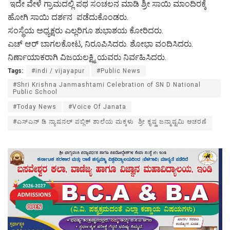
ಇದೇ ವೇಳೆ ಗ್ರಾಮದಲ್ಲಿ ಪಥ ಸಂಚಲನ ಮಾಡಿ ಶ್ರೀ ಸಾಯಿ ಮಾಂದಿರಕ್ಕೆ
ಹೋಗಿ ಸಾಯಿ ದರ್ಶನ ಪಡೆದುಕೊಂಡರು.
ಸಂಸ್ಥೆಯ ಅಧ್ಯಕ್ಷರು ಎಲ್ಲರಿಗೂ ಶುಭಾಶಯ ಕೋರಿದರು.
ಎಚ್ ಆರ್ ಬಾಗಲಕೋಟ, ನಿರೂಪಿಸಿದರು. ಶೋಭಾ ವಂದಿಸಿದರು.
ನಿರ್ಣಾಯಾಕರಾಗಿ ವಿಜಯಲಕ್ಷ್ಮಿ ಯವರು ನಿರ್ವಹಿಸಿದರು.
Tags:
#indi / vijayapur
#Public News
#Shri Krishna Janmashtami Celebration of SN D National
Public School
#Today News
#Voice Of Janata
#ಎಸ್ಎನ್ ಡಿ ನ್ಯಾಷನಲ್ ಪಬ್ಲಿಕ್ ಶಾಲೆಯ ಮಕ್ಕಳು ಶ್ರೀ ಕೃಷ್ಣ ಜನ್ಮಾಷ್ಟಮಿ ಆಚರಣೆ