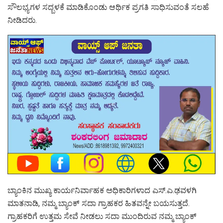
ಸೌಲಭ್ಯಗಳ ಸದ್ಬಳಕೆ ಮಾಡಿಕೊಂಡು ಆರ್ಥಿಕ ಪ್ರಗತಿ ಸಾಧಿಸುವಂತೆ ಸಲಹೆ
ನೀಡಿದರು.
ಬ್ಯಾಂಕಿನ ಮುಖ್ಯ ಕಾರ್ಯನಿರ್ವಾಹಕ ಅಧಿಕಾರಿಗಳಾದ ಎಸ್.ಎ.ಢವಳಗಿ
ಮಾತನಾಡಿ, ನಮ್ಮ ಬ್ಯಾಂಕ್ ಸದಾ ಗ್ರಾಹಕರ ಹಿತವನ್ನೇ ಬಯಸುತ್ತದೆ.
ಗ್ರಾಹಕರಿಗೆ ಉತ್ತಮ ಸೇವೆ ನೀಡಲು ಸದಾ ಮುಂದಿರುವ ನಮ್ಮ ಬ್ಯಾಂಕ್