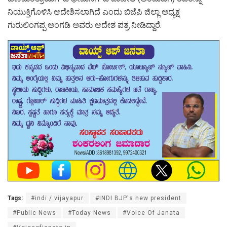
ನಿಯುಕ್ತಿಗೊಳಿಸಿ ಆದೇಶಿಸಲಾಗಿದೆ ಎಂದು ಬಿಜೆಪಿ ಜಿಲ್ಲಾ ಅಧ್ಯಕ್ಷ
ಗುರುಲಿಂಗಪ್ಪ ಅಂಗಡಿ ಅವರು ಆದೇಶ ಪತ್ರ ನೀಡಿದ್ದಾರೆ.
Tags:
#indi / vijayapur
#INDI BJP's new president
#Public News
#Today News
#Voice Of Janata