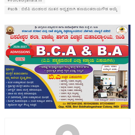
#Voiceofjanata.in
#ಇಂಡಿ : ಬಿಜೆಪಿ ಮಂಡಲದ ನೂತನ ಅಧ್ಯಕ್ಷರಾಗಿ ಹಣಮಂತರಾಯಗೌಡ ಆಯ್ಕೆ