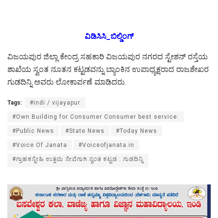
ವಿಡಿಸಿಸಿ_ಬಿಲ್ಡಿಂಗ್
ವಿಜಯಪುರ ಜಿಲ್ಲಾ ಕೇಂದ್ರ ಸಹಕಾರಿ ವಿಜಯಪುರ ನಗರದ ಸ್ಟೇಶನ್ ರಸ್ತೆಯ
ಶಾಖೆಯ ಸ್ವಂತ ನೂತನ ಕಟ್ಟಡವನ್ನು ಬ್ಯಾಂಕಿನ ಉಪಾಧ್ಯಕ್ಷರಾದ ರಾಜಶೇಖರ
ಗುಡದಿನ್ನಿ ಅವರು ಲೋಕಾರ್ಪಣೆ ಮಾಡಿದರು.
Tags:
#indi / vijayapur
#Own Building for Consumer Consumer best service:
#Public News
#State News
#Today News
#Voice Of Janata
#Voiceofjanata.in
#ಗ್ರಾಹಕಸ್ನೇಹಿ ಉತ್ತಮ ಸೇವೆಗಾಗಿ ಸ್ವಂತ ಕಟ್ಟಡ : ಗುಡದಿನ್ನಿ