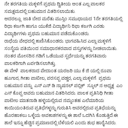
ನೇ ತರಗತಿಯ ಮಕ್ಕಳಿಗೆ ಪ್ರಥಮ ದ್ವಿತೀಯ ಅಂತ ಎಲ್ಲ ಪಾಲಕರ
ಸಮಕ್ಷಮದಲ್ಲಿ ಬಹುಮಾನ ವಿತರಿಸಲಾಯಿತು.
ಅದರಲ್ಲೂ ಜಾತಿ ಬೇದ ಮರೆತು ಮುಸ್ಲಿಂ ಸಮುಧಾಯದ 1ನೇ ತರಗತಿಯಲ್ಲಿ
ರಿಧಾ ಕರ್ಜಗಿ ಹಾಗೂ ಯುಕೆಜಿ ವಿದ್ಯಾರ್ಥಿನಿ ರಿಫಾ ಕರ್ಜಗಿ ಎರಡು
ವಿದ್ಯಾರ್ಥಿಗಳು ಪ್ರಥಮ ಬಹುಮಾನ ಪಡೆದುಕೊಂಡರು.
ರಾಧೆಯ ವೇಧದಲ್ಲಿ ಕಾಣಿಸಿಕೊಂಡರು. ಭಾಗವಹಿಸಿದ ಎಲ್ಲಾ ಮಕ್ಕಳಿಗೆ
ಸಂಸ್ಥೆಯ ವತಿಯಿಂದ ಸಮಾಧಾನಕರವಾದ ವಸ್ತುಗಳನ್ನು ನೀಡಲಾಯಿತು.
ನಂತರ ಮೋಸರಿನ ಗಡಿಗೆ ಒಡೆಯುವ ಸ್ಪರ್ಧೆಯನ್ನು ತರಗತಿವಾರು
ಪಾಲಕರಿಗಾಗಿ ಏರ್ಪಡಿಸಲಾಗಿತ್ತು.
ಈ ವೇಳೆ ಪಾಲಕರಾದ ವೇದಾಂತ ಯರಜರಿ ಯು ಕೆ ಜಿ ಯಲ್ಲಿ ರೂಪಾ
ಹೂಗಾರ, ಗೀತಾ ಪಾಟೀಲ, ಪರಸಪ್ಪ ವಡ್ಡರ, ಎಲ್ಲಾ ಮಕ್ಕಳಿಗೆ ಪ್ರಥಮ
ಬಹುಮಾನ ವನ್ನು ಎಸ್ ಎನ್ ಡಿ ನ್ಯಾಷನಲ್ ಪಬ್ಲಿಕ್ ಸ್ಕೂಲ್ ನ ಅಧ್ಯಕ್ಷ ಎಂ
ಎಸ್ ಕೊಪ್ಪ ಅವರು ಬಹುಮಾನ ವಿತರಿಸಿದರು. ಪಾಲಕ ಪ್ರತಿನಿಧಿ ಗೀತಾ
ಪಾಟೀಲ ಮಾತನಾಡಿ ಹಳ್ಳಿಯಲ್ಲಿರುವ ನಮ್ಮಂತಹ ಎಲೆಮಾರಿಯ
ಕಾಯಿಯಂತಿರುವ ಪ್ರತಿಭೆಗಳ್ಳನ್ನು ಗುರುತಿಸಿ ಅವರಲ್ಲಿರುವ ಪ್ರತಿಭೆಯನ್ನು
ಹೊರಹಾಕಲು ಒಳ್ಳೆಯ ಅವಕಾಶಗಳನ್ನು ಈ ಶಾಲೆ ಒದಗಿಸಿ ಕೊಡುತ್ತಿದೆ.ಈ
ಶಾಲೆ ಇನ್ನೂ ಹೆಚ್ಚಿನ ಪ್ರಮಾಣದಲ್ಲಿ ಬೆಳೆಯಲಿ ಎಂದು ಶುಭ ಹಾರೈಸಿದರು.