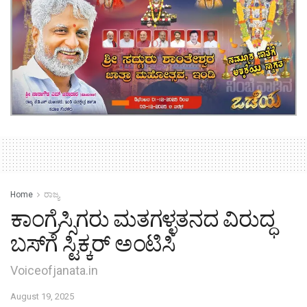
Home
ರಾಜ್ಯ
ಕಾಂಗ್ರೆಸ್ಸಿಗರು ಮತಗಳ್ಳತನದ ವಿರುದ್ಧ
ಬಸ್‌ಗೆ ಸ್ಟಿಕ್ಕರ್ ಅಂಟಿಸಿ
Voiceofjanata.in
August 19, 2025