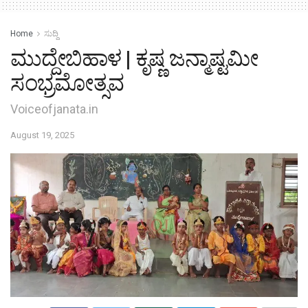
Home
ಸುದ್ದಿ
ಮುದ್ದೇಬಿಹಾಳ | ಕೃಷ್ಣ ಜನ್ಮಾಷ್ಟಮೀ
ಸಂಭ್ರಮೋತ್ಸವ
Voiceofjanata.in
August 19, 2025