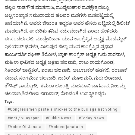
ಪಲ್ಲವಿ ನಾಡಗೌಡ ಮಾತನಾಡಿ, ಮುದ್ದೇಬಿಹಾಳ ಮತಕ್ಷೇತ್ರದಲ್ಲೂ
ಅಲ್ಪಸಂಖ್ಯಾತ ಸಮುದಾಯದ ಹಲವರ ಮತಗಳು ಮತಪಟ್ಟಿಯಲ್ಲಿ
ಕಾಣೆಯಾಗಿವೆ. ಅವರು ಜೀವಂತ ಇದ್ದರೂ ಅವರ ಹೆಸರು ಪಟ್ಟಿಯಲ್ಲಿ ಡಿಲೀಟ್
ಮಾಡಲಾಗಿದೆ. ಈ ಕುರಿತು ತನಿಖೆ ನಡೆಸಬೇಕಾಗಿದೆ ಎಂದು ಹೇಳಿದರು.
ಈ ಸಂದರ್ಭದಲ್ಲಿ ಮುದ್ದೇಬಿಹಾಳ ಯುವ ಕಾಂಗ್ರೆಸ್ಸಿನ ಅಧ್ಯಕ್ಷ ಮೊಹಮ್ಮದ್
ಇಲಿಯಾಸ್ ಢವಳಗಿ, ವಿಜಾಪುರ ಜಿಲ್ಲಾ ಯುವ ಕಾಂಗ್ರೆಸ್ಸಿನ ಪ್ರಧಾನ
ಕಾರ್ಯದರ್ಶಿ ರಫೀಕ್ ಶಿರೋಳ, ಬ್ಲಾಕ್ ಕಾಂಗ್ರೆಸ್ ಅಧ್ಯಕ್ಷ ಗುರು ತಾರನಾಳ,
ಮಹಿಳಾ ಘಟಕದ ಅಧ್ಯಕ್ಷೆ ಅಕ್ಷತಾ ಚಲವಾದಿ, ರಾಜು ರಾಯಗೊಂಡ,
ಸಿಕಂದರ್ ಜಾನ್ವೆಕರ್,, ಶರಣು ಚಲವಾದಿ, ಅಬೂಬಕರ್ ಹಡಗಲಿ, ರಂಜಾನ್
ನದಾಫ, ಸಂಗಮೇಶ ಚಲವಾದಿ, ಜಾಕಿರ್ ಮೂಲಮನಿ, ಗುರು ಬಿರಾದಾರ,
ತೌಸಿಫ್ ನಾಯ್ಯೋಡಿ, ಕಮಲಾ ಭಜಂತ್ರಿ, ಮಹಬೂಬಿ ಬಾಗವಾನ, ನೀಲಮ್ಮ
ಚಲವಾದಿ,ಶಿವಲೀಲಾ ಬಿರಾದಾರ್, ಸೇರಿದಂತೆ ಉಪಸ್ಥಿತರಿದ್ದರು.
Tags:
#Congressmen paste a sticker to the bus against voting
#indi / vijayapur
#Public News
#Today News
#Voice Of Janata
#Voiceofjanata.in