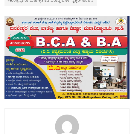
#ಕಾಂಗ್ರೆಸ್ಸಿಗರು ಮತಗಳ್ಳತನದ ವಿರುದ್ಧ ಬಸ್‌ಗೆ ಸ್ಟಿಕ್ಕರ್ ಅಂಟಿಸಿ