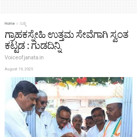
Home
ಸುದ್ದಿ
ಗ್ರಾಹಕಸ್ನೇಹಿ ಉತ್ತಮ ಸೇವೆಗಾಗಿ ಸ್ವಂತ
ಕಟ್ಟಡ : ಗುಡದಿನ್ನಿ
Voiceofjanata.in
August 19, 2025