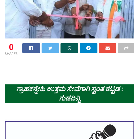
0
SHARES
ಗ್ರಾಹಕಸ್ನೇಹಿ ಉತ್ತಮ ಸೇವೆಗಾಗಿ ಸ್ವಂತ ಕಟ್ಟಡ :
ಗುಡದಿನ್ನಿ