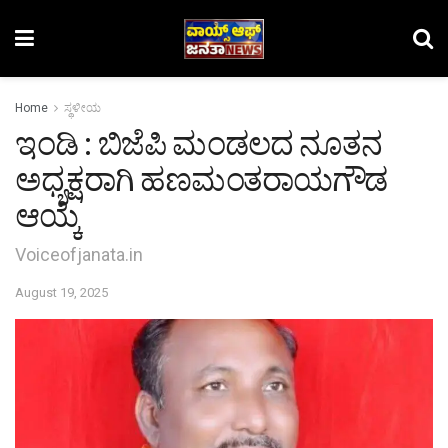
Home
ಸ್ಥಳೀಯ
ಇಂಡಿ : ಬಿಜೆಪಿ ಮಂಡಲದ ನೂತನ
ಅಧ್ಯಕ್ಷರಾಗಿ ಹಣಮಂತರಾಯಗೌಡ
ಆಯ್ಕೆ
Voiceofjanata.in
August 19, 2025