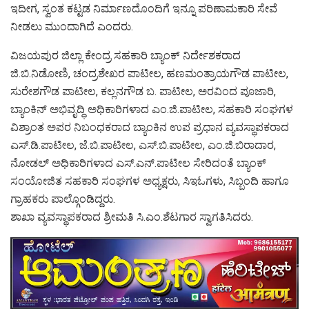
ಇದೀಗ, ಸ್ವಂತ ಕಟ್ಟಡ ನಿರ್ಮಾಣದೊಂದಿಗೆ ಇನ್ನೂ ಪರಿಣಾಮಕಾರಿ ಸೇವೆ
ನೀಡಲು ಮುಂದಾಗಿದೆ ಎಂದರು.
ವಿಜಯಪುರ ಜಿಲ್ಲಾ ಕೇಂದ್ರ ಸಹಕಾರಿ ಬ್ಯಾಂಕ್ ನಿರ್ದೇಶಕರಾದ
ಜಿ.ಬಿ.ನಿಡೋಣಿ, ಚಂದ್ರಶೇಖರ ಪಾಟೀಲ, ಹಣಮಂತ್ರಾಯಗೌಡ ಪಾಟೀಲ,
ಸುರೇಶಗೌಡ ಪಾಟೀಲ, ಕಲ್ಲನಗೌಡ ಬ. ಪಾಟೀಲ, ಅರವಿಂದ ಪೂಜಾರಿ,
ಬ್ಯಾಂಕಿನ್ ಅಭಿವೃದ್ಧಿ ಅಧಿಕಾರಿಗಳಾದ ಎಂ.ಜಿ.ಪಾಟೀಲ, ಸಹಕಾರಿ ಸಂಘಗಳ
ವಿಶ್ರಾಂತ ಅಪರ ನಿಬಂಧಕರಾದ ಬ್ಯಾಂಕಿನ ಉಪ ಪ್ರಧಾನ ವ್ಯವಸ್ಥಾಪಕರಾದ
ಎಸ್.ಡಿ.ಪಾಟೀಲ, ಜೆ.ಬಿ.ಪಾಟೀಲ, ಎಸ್.ಬಿ.ಪಾಟೀಲ, ಎಂ.ಜಿ.ಬಿರಾದಾರ,
ನೋಡಲ್ ಅಧಿಕಾರಿಗಳಾದ ಎಸ್.ಎನ್.ಪಾಟೀಲ ಸೇರಿದಂತೆ ಬ್ಯಾಂಕ್
ಸಂಯೋಜಿತ ಸಹಕಾರಿ ಸಂಘಗಳ ಅಧ್ಯಕ್ಷರು, ಸಿಇಓಗಳು, ಸಿಬ್ಬಂದಿ ಹಾಗೂ
ಗ್ರಾಹಕರು ಪಾಲ್ಗೊಂಡಿದ್ದರು.
ಶಾಖಾ ವ್ಯವಸ್ಥಾಪಕರಾದ ಶ್ರೀಮತಿ ಸಿ.ಎಂ.ಶೆಟಗಾರ ಸ್ವಾಗತಿಸಿದರು.