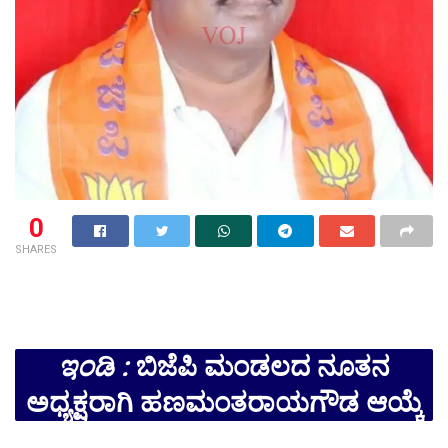
0
SHARES
ಇಂಡಿ :
ಬಿಜೆಪಿ ಮಂಡಲದ ನೂತನ
ಅಧ್ಯಕ್ಷರಾಗಿ ಹಣಮಂತರಾಯಗೌಡ ಆಯ್ಕೆ