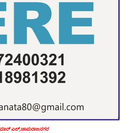
ುಮಾರ್ ಎಲ್,ಚಾಮರಾಜನಗರ