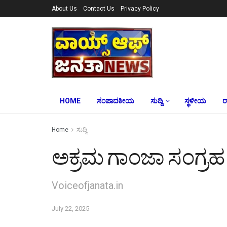
About Us
Contact Us
Privacy Policy
HOME
ಸಂಪಾದಕೀಯ
ಸುದ್ದಿ
ಸ್ಥಳೀಯ
ರ
Home
ಸುದ್ದಿ
ಅಕ್ರಮ ಗಾಂಜಾ ಸಂಗ್ರಹ 
Voiceofjanata.in
July 22, 2025