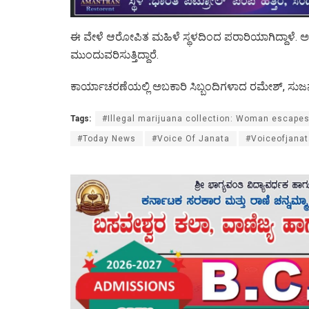
ಈ ವೇಳೆ ಆರೋಪಿತ ಮಹಿಳೆ ಸ್ಥಳದಿಂದ ಪರಾರಿಯಾಗಿದ್ದಾಳೆ.
ಮುಂದುವರಿಸುತ್ತಿದ್ದಾರೆ.
ಕಾರ್ಯಾಚರಣೆಯಲ್ಲಿ ಅಬಕಾರಿ ಸಿಬ್ಬಂದಿಗಳಾದ ರಮೇಶ್, ಸುಜನ
Tags:
#Illegal marijuana collection: Woman escapes 
#Today News
#Voice Of Janata
#Voiceofjanat