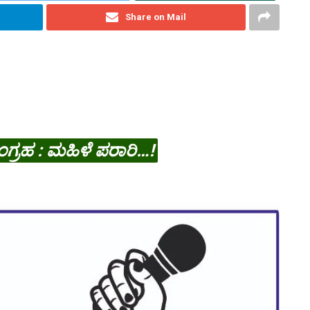
Share on Mail
ಗ್ರಹ : ಮಹಿಳೆ ಪರಾರಿ…!