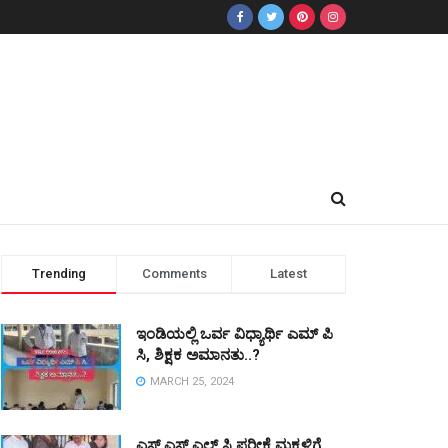
Trending
Comments
Latest
ಇಂಡಿಯಲ್ಲಿ ಒರ್ವ ವಿಧ್ಯಾರ್ಥಿ ಎಮ್ ಪಿ
ಸಿ, ಶಿಕ್ಷಕ ಅಮಾನತು..?
MARCH 25, 2024
ಎಸ್ ಎಸ್ ಎಲ್ ಸಿ ಪರೀಕ್ಷೆ ಮಕ್ಕಳಿಗೆ