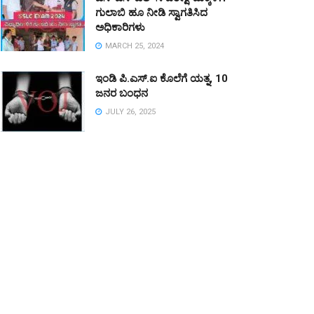
ಗುಲಾಬಿ ಹೂ ನೀಡಿ ಸ್ವಾಗತಿಸಿದ
ಅಧಿಕಾರಿಗಳು
MARCH 25, 2024
ಇಂಡಿ ಪಿ.ಎಸ್.ಐ ಕೊಲೆಗೆ ಯತ್ನ, 10
ಜನರ ಬಂಧನ
JULY 26, 2025