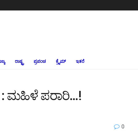
ಾಜ್ಯ
ರಾಷ್ಟ್ರ
ಪ್ರಪಂಚ
ಕ್ರೈಮ್‌
ಇತರೆ
: ಮಹಿಳೆ ಪರಾರಿ…!
0