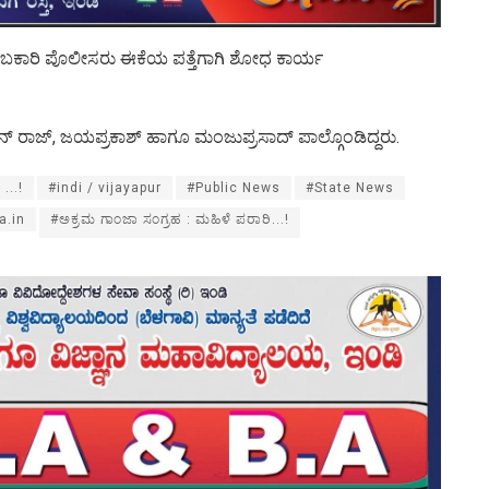
 ಅಬಕಾರಿ ಪೊಲೀಸರು ಈಕೆಯ ಪತ್ತೆಗಾಗಿ ಶೋಧ ಕಾರ್ಯ
್ ರಾಜ್, ಜಯಪ್ರಕಾಶ್ ಹಾಗೂ ಮಂಜುಪ್ರಸಾದ್ ಪಾಲ್ಗೊಂಡಿದ್ದರು.
...!
#indi / vijayapur
#Public News
#State News
a.in
#ಅಕ್ರಮ ಗಾಂಜಾ ಸಂಗ್ರಹ : ಮಹಿಳೆ ಪರಾರಿ...!