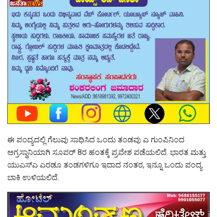
ಈ ಪಂದ್ಯದಲ್ಲಿ ಗೆಲುವು ಸಾಧಿಸಿದ ಒಂದು ತಂಡವು ಎ ಗುಂಪಿನಿಂದ
ಅಗ್ರಸ್ಥಾನಿಯಾಗಿ ಸೂಪರ್ 8ರ ಹಂತಕ್ಕೆ ಪ್ರವೇಶ ಪಡೆಯಲಿದೆ. ಭಾರತ ಮತ್ತು
ಯುಎಸ್ಎ ಎರಡೂ ತಂಡಗಳಿಗೂ ಇದಾದ ನಂತರ, ಇನ್ನೂ ಒಂದು ಪಂದ್ಯ
ಬಾಕಿ ಉಳಿಯಲಿದೆ.