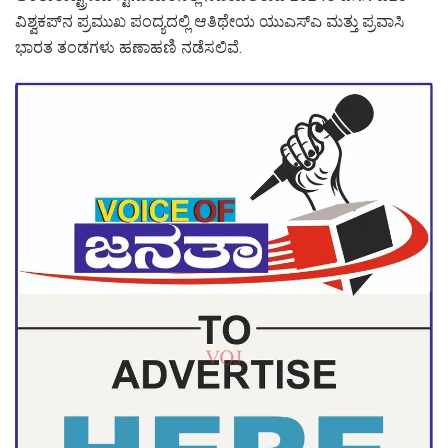
ವಿಶ್ವಕಪ್‌ನ ಪ್ರಮುಖ ಪಂದ್ಯದಲ್ಲಿ ಆತಿಥೇಯ ಯುಎಸ್ಎ ಮತ್ತು ಪ್ರವಾಸಿ
ಭಾರತ ತಂಡಗಳು ಹಣಾಹಣಿ ನಡೆಸಲಿವೆ.