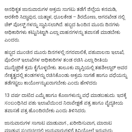
ಅನಧಿಕೃತ ಜಾನುವಾರುಗಳ ಅಕ್ರಮ ಸಾಗಟು ತಡೆಗೆ ಜಿಲ್ಲೆಯ ಕನಮಡಿ,
ಅರಕೇರಿ ಸಿದ್ಧಾಪುರ, ಯತ್ನಾಳ, ಧೂಲಕೇಡ – ಶಿರದೋಣ, ಅಗರಖೇಡ ನಲ್ಲಿ
ಚೆಕ್ ಪೋಸ್ಟ್ ಗಳನ್ನು ಸ್ಥಾಪಿಸಲಾಗಿದೆ. ಹಬ್ಬದ ಹಿಂದಿನ ಮೂರು ದಿನಗಳು
ಅಧಿಕಾರಿಗಳು ಕಟ್ಟುನಿಟ್ಟಾಗಿ ಎಲ್ಲಾ ವಾಹನಗಳನ್ನು ತಪಾಸಣೆ ಮಾಡಬೇಕು
ಎಂದರು.
ಹಬ್ಬದ ಮುಂಚಿನ ಮೂರು ದಿನಗಳಲ್ಲಿ ನಗರಪಾಲಿಕೆ, ಪಶುಪಾಲನಾ ಇಲಾಖೆ,
ಪೊಲೀಸ್ ಇಲಾಖೆಗಳ ಅಧಿಕಾರಿಗಳ ತಂಡ ರಚಿಸಿ ಎಲ್ಲಾ ರೀತಿಯ
ಮುನ್ನೆಚ್ಚರಿಕೆ ಕ್ರಮ ಕೈಗೊಳ್ಳಬೇಕು. ತಾಲೂಕು ವ್ಯಾಪ್ತಿಯಲ್ಲಿ ತಹಶೀಲ್ದಾರ್ ಅವರ
ನೇತೃತ್ವದಲ್ಲಿ ತಂಡಗಳನ್ನು ರಚಿಸಿಕೊಂಡು ಅಕ್ರಮ ಸಾಗಣೆ ಹಾಗೂ ವಧೆಯನ್ನು
ತಡೆಗಟ್ಟಲು ಕಾರ್ಯೋನ್ಮುಖರಾಗಬೇಕು ಎಂದು ಹೇಳಿದರು
13 ವರ್ಷ ದಾಟಿದ ಎಮ್ಮೆ ಹಾಗೂ ಕೊಣಗಳುನ್ನು ವಧೆ ಮಾಡಬಹುದು. ಇದಕ್ಕೆ
ಸಂಬಂಧಿಸಿದ ಪಶು ಇಲಾಖೆಯಿಂದ ನಿರಾಪೇಕ್ಷಣೆ ಪತ್ರ ಹಾಗೂ ವೈದ್ಯಕೀಯ
ತಪಾಸಣೆ ಪತ್ರ ಹೊಂದಿರಬೇಕು ಎಂದು ತಿಳಿಸಿದರು.
ಜಾನುವಾರುಗಳ ಸಾಗಾಟ ಮಾಡುವಾಗ , ಖರೀದಿಸುವಾಗ, ಮಾರಾಟ
ಮಾಡುವ ಸಂದರ್ಭದಲ್ಲಿ ಜಾನುವಾರುಗಳಿಗೆ ಕಿವಿಯೋಲೆ ಇರುವುದು