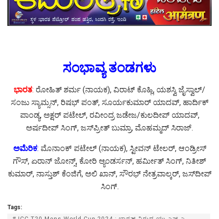
ಸಂಭಾವ್ಯ ತಂಡಗಳು
ಭಾರತ
:
ರೋಹಿತ್‌ ಶರ್ಮ (ನಾಯಕ), ವಿರಾಟ್‌ ಕೊಹ್ಲಿ, ಯಶಸ್ವಿ ಜೈಸ್ವಾಲ್‌/
ಸಂಜು ಸ್ಯಾಮ್ಸನ್‌, ರಿಷಭ್‌ ಪಂತ್‌, ಸೂರ್ಯಕುಮಾರ್‌ ಯಾದವ್‌, ಹಾರ್ದಿಕ್‌
ಪಾಂಡ್ಯ, ಅಕ್ಷರ್‌ ಪಟೇಲ್‌, ರವೀಂದ್ರ ಜಡೇಜ/ಕುಲದೀಪ್‌ ಯಾದವ್‌,
ಅರ್ಷದೀಪ್‌ ಸಿಂಗ್‌, ಜಸ್‌ಪ್ರೀತ್‌ ಬುಮ್ರಾ, ಮೊಹಮ್ಮದ್‌ ಸಿರಾಜ್‌.
ಅಮೆರಿಕ
:
ಮೊನಾಂಕ್‌ ಪಟೇಲ್‌ (ನಾಯಕ), ಸ್ಟೀವನ್‌ ಟೇಲರ್‌, ಆಂಡ್ರೀಸ್‌
ಗೌಸ್‌, ಏರಾನ್‌ ಜೋನ್ಸ್‌, ಕೋರಿ ಆ್ಯಂಡರ್ಸನ್‌, ಹರ್ಮೀತ್‌ ಸಿಂಗ್‌, ನಿತೀಶ್‌
ಕುಮಾರ್‌, ನಾಸ್ತುಶ್‌ ಕೆಂಜಿಗೆ, ಅಲಿ ಖಾನ್‌, ಸೌರಭ್‌ ನೇತ್ರವಾಲ್ಕರ್‌, ಜಸ್‌ದೀಪ್‌
ಸಿಂಗ್‌.
Tags:
# ICC T20 Mens World Cup 2024 : ಭಾರತ್ ವಿರುದ್ಧ ಯು‌ ಎಸ್ ಎ