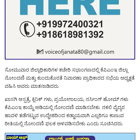
ಸೋಮುವಾರ ಜಿಲ್ಲಾಧಿಕಾರಿಗಳ ಕಚೇರಿ ಸಭಾಂಗಣದಲ್ಲಿ ಕೆಪಿಎಂಇ ಜಿಲ್ಲಾ
ನೋಂದಣಿ ಮತ್ತು ಕುಂದುಕೊರತೆ ನಿವಾರಣಾ ಪ್ರಾಧಿಕಾರದ ಸಭೆಯ ಅಧ್ಯಕ್ಷತೆ
ವಹಿಸಿ ಅವರು ಮಾತನಾಡಿದರು.
ಖಾಸಗಿ ಆಸ್ಪತ್ರೆ, ಕ್ಲಿನಿಕ್ ಗಳು, ಪ್ರಯೋಗಾಲಯ, ನರ್ಸಿಂಗ್ ಹೋಮ್ ಗಳು
ಕೆಪಿಎಂಇ ಕಾಯ್ದೆ ಅಡಿಯಲ್ಲಿ ನೋಂದಣಿ ಮಾಡಿಸಬೇಕು. ನಕಲಿ ವೈದ್ಯರ
ಹಾವಳಿ ತಡೆಗಟ್ಟುವ ಉದ್ದೇಶದಿಂದ ಕಡ್ಡಾಯವಾಗಿ ಎಲ್ಲರಿಗೂ ಕಾಣುವ
ರೀತಿಯಲ್ಲಿ ನೋಂದಣಿ ಫಲಕ ಅಳವಡಿಸಬೇಕು ಎಂದು ಸೂಚಿಸಿದರು.