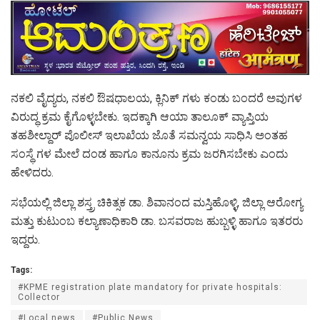
ನಕಲಿ ವೈದ್ಯರು, ನಕಲಿ ಔಷಧಾಲಯ, ಕ್ಲಿನಿಕ್ ಗಳು ಕಂಡು ಬಂದರೆ ಅವುಗಳ
ವಿರುದ್ಧ ಕ್ರಮ ಕೈಗೊಳ್ಳಬೇಕು. ಇದಕ್ಕಾಗಿ ಆಯಾ ತಾಲೂಕ್ ವ್ಯಾಪ್ತಿಯ
ತಹಶೀಲ್ದಾರ್ ಪೊಲೀಸ್ ಇಲಾಖೆಯ ಜೊತೆ ಸಮನ್ವಯ ಸಾಧಿಸಿ ಅಂತಹ
ಸಂಸ್ಥೆ ಗಳ ಮೇಲೆ ದಂಡ ಹಾಗೂ ಕಾನೂನು ಕ್ರಮ ಜರಗಿಸಬೇಕು ಎಂದು
ಹೇಳಿದರು.
ಸಭೆಯಲ್ಲಿ ಜಿಲ್ಲಾ ಶಸ್ತ್ರ ಚಿಕಿತ್ಸಕ ಡಾ. ಶಿವಾನಂದ ಮಸ್ತಿಹೊಳ್ಳಿ, ಜಿಲ್ಲಾ ಆರೋಗ್ಯ
ಮತ್ತು ಕುಟುಂಬ ಕಲ್ಯಾಣಾಧಿಕಾರಿ ಡಾ. ಬಸವರಾಜ ಹುಬ್ಬಳ್ಳಿ ಹಾಗೂ ಇತರರು
ಇದ್ದರು.
Tags:
#KPME registration plate mandatory for private hospitals:
Collector
#Local news
#Public News