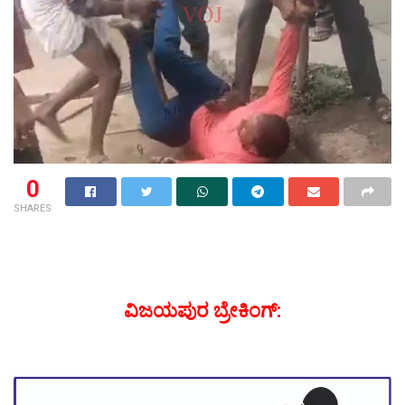
0
SHARES
ವಿಜಯಪುರ ಬ್ರೇಕಿಂಗ್: