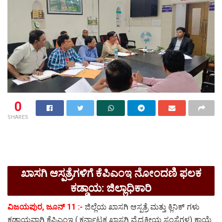
0
SHARES
ಖಾಸಗಿ ಆಸ್ಪತ್ರೆಗಳಿಗೆ ಕೆಪಿಎಂಇ ನೋಂದಣಿ ಫಲಕ
ಕಡ್ಡಾಯ: ಜಿಲ್ಲಾಧಿಕಾರಿ
ವಿಜಯಪುರ, ಜೂನ್ 11 :-
ಜಿಲ್ಲೆಯ ಖಾಸಗಿ ಆಸ್ಪತ್ರೆ ಮತ್ತು ಕ್ಲಿನಿಕ್ ಗಳು
ಕಡ್ಡಾಯವಾಗಿ ಕೆಪಿಎಂಇ (.ಕರ್ನಾಟಕ ಖಾಸಗಿ ವೈದ್ಯಕೀಯ ಸಂಸ್ಥೆಗಳ) ಕಾಯ್ದೆ