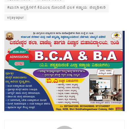
#ಖಾಸಗಿ ಆಸ್ಪತ್ರೆಗಳಿಗೆ ಕೆಪಿಎಂಇ ನೋಂದಣಿ ಫಲಕ ಕಡ್ಡಾಯ: ಜಿಲ್ಲಾಧಿಕಾರಿ
vijayapur