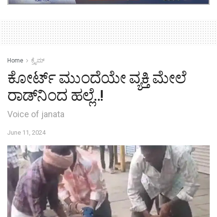
Home
ಕ್ರೈಮ್‌
ಕೋರ್ಟ್ ಮುಂದೆಯೇ ವ್ಯಕ್ತಿ ಮೇಲೆ
ರಾಡ್‌ನಿಂದ ಹಲ್ಲೆ..!
Voice of janata
June 11, 2024