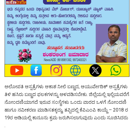
ಅಲೋಪತಿ ಆಸ್ಪತ್ರೆಗಳು ಆಕಾಶ ನೀಲಿ ಬಣ್ಣದ, ಆಯುರ್ವೇದಿಕ್ ಆಸ್ಪತ್ರೆಗಳು
ತಿಳಿ ಹಸಿರು ಬಣ್ಣದ ಫಲಕಗಳನ್ನು ಅಳವಡಿಸಬೇಕು. ಜಿಲ್ಲೆಯಲ್ಲಿ ಇಲ್ಲಿಯವರೆಗೆ
ನೋಂದಣಿಯಾಗದೆ ಇರುವ ಸಂಸ್ಥೆಗಳು ಒಂದು ವಾರದ ಒಳಗೆ ನೋಂದಣಿ
ಹಾಗೂ ನವೀಕರಣ ಮಾಡಿಸತಕ್ಕದ್ದು, ತಪ್ಪಿದಲ್ಲಿ ಕೆಪಿಎಂಪಿ ಕಾಯ್ದೆ – 2018 ರ
19ರ ಅಡಿಯಲ್ಲಿ ಕಾನೂನು ಕ್ರಮ ಜರುಗಿಸಲಾಗುವುದು ಎಂದು ಸೂಚಿಸಿದರು
.