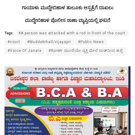
ಗಾಯಾಳು ಮುದ್ದೇಬಿಹಾಳ ತಾಲೂಕು ಆಸ್ಪತ್ರೆಗೆ ದಾಖಲು
ಮುದ್ದೇಬಿಹಾಳ ಪೊಲೀಸ ಠಾಣಾ ವ್ಯಾಪ್ತಿಯಲ್ಲಿ ಘಟನೆ
Tags:
#A person was attacked with a rod in front of the court
#court
#Muddebihall/vijayapir
#Public News
#Voice Of Janata
#ಕೋರ್ಟ್ ಮುಂದೆಯೇ ವ್ಯಕ್ತಿ ಮೇಲೆ ರಾಡ್‌ನಿಂದ ಹಲ್ಲೆ