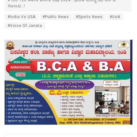
ಸೆಣಸಾಟ..!
#India Vs USA
#Public News
#Sports News
#UsA
#Voice Of Janata