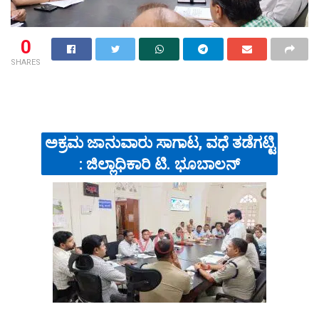
0
SHARES
ಅಕ್ರಮ ಜಾನುವಾರು ಸಾಗಾಟ, ವಧೆ ತಡೆಗಟ್ಟಿ
: ಜಿಲ್ಲಾಧಿಕಾರಿ ಟಿ. ಭೂಬಾಲನ್