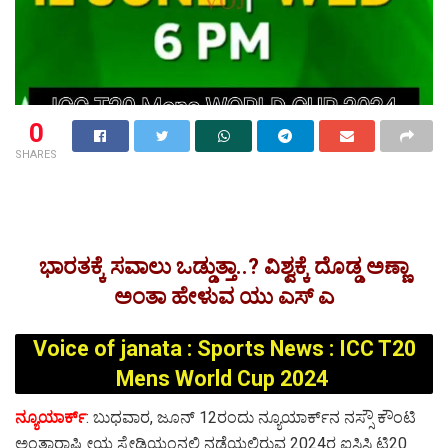
0
SHARES
ಭಾರತಕ್ಕೆ ಸವಾಲು ಒಡ್ಡುತ್ತಾ..? ವಿಶ್ವಕ್ಕೆ ದೊಡ್ಡ ಅಣ್ಣಾ
ಅಂತಾ ಹೇಳುವ ಯು ಎಸ್ ಎ
Voice of janata : Sports News : ICC T20
Mens World Cup 2024
ನ್ಯೂಯಾರ್ಕ್
: ಬುಧವಾರ, ಜೂನ್ 12ರಂದು ನ್ಯೂಯಾರ್ಕ್‌ನ ನಸ್ಸೌ ಕೌಂಟಿ
ಅಂತಾರಾಷ್ಟ್ರೀಯ ಸ್ಟೇಡಿಯಂನಲ್ಲಿ ನಡೆಯಲಿರುವ 2024ರ ಐಸಿಸಿ ಟಿ20