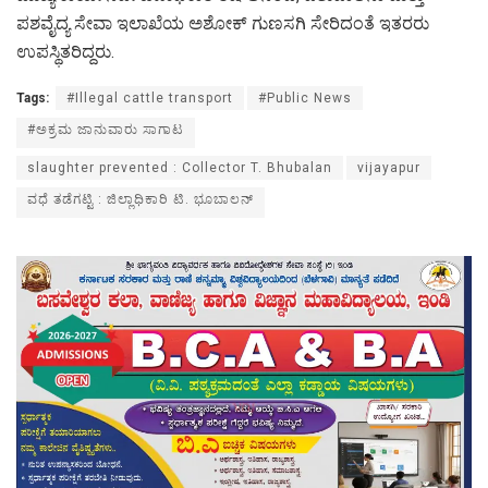
ಪಶವೈದ್ಯ ಸೇವಾ ಇಲಾಖೆಯ ಅಶೋಕ್ ಗುಣಸಗಿ ಸೇರಿದಂತೆ ಇತರರು
ಉಪಸ್ಥಿತರಿದ್ದರು.
Tags:
#Illegal cattle transport
#Public News
#ಅಕ್ರಮ ಜಾನುವಾರು ಸಾಗಾಟ
slaughter prevented : Collector T. Bhubalan
vijayapur
ವಧೆ ತಡೆಗಟ್ಟಿ : ಜಿಲ್ಲಾಧಿಕಾರಿ ಟಿ. ಭೂಬಾಲನ್