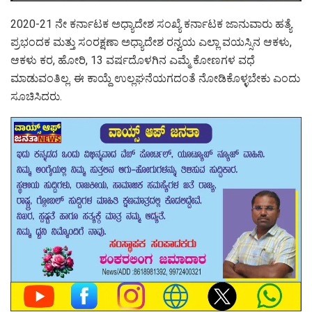
2020-21 ನೇ ಕರ್ನಾಟಕ ಅಧ್ಯಾದೇಶ ಸಂಖ್ಯೆ ಕರ್ನಾಟಕ ಜಾನುವಾರು ಹತ್ಯೆ
ಪ್ರಭಂದಕ ಮತ್ತು ಸಂರಕ್ಷಣಾ ಅಧ್ಯಾದೇಶ ರನ್ವಯ ಎಲ್ಲಾ ವಯಸ್ಸಿನ ಆಕಳು,
ಆಕಳು ಕರ, ಹೋರಿ, 13 ವರ್ಷದೊಳಗಿನ ಎಮ್ಮೆ ಕೋಣಗಳ ವಧೆ
ಮಾಡುವಂತಿಲ್ಲ. ಈ ಕಾಯ್ದೆ ಉಲ್ಲಘನೆಯಗದಂತೆ ನೋಡಿಕೊಳ್ಳಬೇಕು ಎಂದು
ಸೂಚಿಸಿದರು.