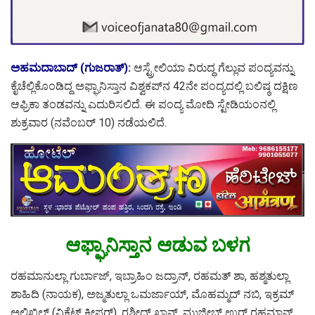
ಅಹಮದಾಬಾದ್ (ಗುಜರಾತ್):
ಆಸ್ಟ್ರೇಲಿಯಾ ವಿರುದ್ಧ ಗೆಲ್ಲುವ ಪಂದ್ಯವನ್ನು
ಕೈಚೆಲ್ಲಿಕೊಂಡಿದ್ದ ಅಫ್ಘಾನಿಸ್ತಾನ ವಿಶ್ವಕಪ್‌ನ 42ನೇ ಪಂದ್ಯದಲ್ಲಿ ಬಲಿಷ್ಠ ದಕ್ಷಿಣ
ಆಫ್ರಿಕಾ ತಂಡವನ್ನು ಎದುರಿಸಲಿದೆ. ಈ ಪಂದ್ಯ ಮೋದಿ ಸ್ಟೇಡಿಯಂನಲ್ಲಿ
ಶುಕ್ರವಾರ (ನವೆಂಬರ್ 10) ನಡೆಯಲಿದೆ.
ಆಫ್ಘಾನಿಸ್ತಾನ ಆಡುವ ಬಳಗ
ರಹಮಾನುಲ್ಲಾ ಗುರ್ಬಾಜ್, ಇಬ್ರಾಹಿಂ ಜದ್ರಾನ್, ರಹಮತ್ ಶಾ, ಹಶ್ಮತುಲ್ಲಾ
ಶಾಹಿದಿ (ನಾಯಕ), ಅಜ್ಮತುಲ್ಲಾ ಒಮರ್ಜಾಯ್, ಮೊಹಮ್ಮದ್ ನಬಿ, ಇಕ್ರಮ್
ಅಲಿಖಿಲ್ (ವಿಕೆಟ್ ಕೀಪರ್), ರಶೀದ್ ಖಾನ್, ಮುಜೀಬ್ ಉರ್ ರಹಮಾನ್,