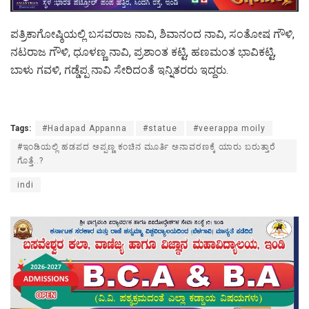
ಪತ್ರಿಕಾಗೋಷ್ಠಿಯಲ್ಲಿ ಬಸವರಾಜ ನಾವಿ, ಶಿವಾನಂದ ನಾವಿ, ಸಂತೋಷ ಗೌಳಿ,
ನಟರಾಜ ಗೌಳಿ, ಧೂಳಣ್ಣ ನಾವಿ, ಪ್ರಶಾಂತ ಕಟ್ಟಿ, ಹಣಮಂತ ಭಾವಿಕಟ್ಟಿ,
ಬಾಳು ಗವಳಿ, ಗಡ್ಡೆಪ್ಪ ನಾವಿ ಸೇರಿದಂತೆ ಇನ್ನಿತರರು ಇದ್ದರು.
Tags:
#Hadapad Appanna
#statue
#veerappa moily
#ಇಂಡಿಯಲ್ಲಿ ಹಡಪದ ಅಪ್ಪಣ್ಣ ಕಂಚಿನ ಮೂರ್ತಿ ಅನಾವರಣಕ್ಕೆ ಯಾರು ಬರುತ್ತಾರೆ
ಗೊತ್ತೆ..?
indi