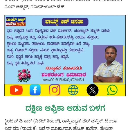
ನೂರ್ ಅಹ್ಮದ್, ನವೀನ್-ಉಲ್-ಹಕ್.
ದಕ್ಷಿಣ ಆಫ್ರಿಕಾ ಆಡುವ ಬಳಗ
ಕ್ವಿಂಟನ್ ಡಿ ಕಾಕ್ (ವಿಕೆಟ್ ಕೀಪರ್), ರಾಸ್ಸಿ ವ್ಯಾನ್ ಡೆರ್ ಡಸ್ಸೆನ್, ಟೆಂಬಾ
ಬವುಮಾ (ನಾಯಕ), ಐಡೆನ್ ಮಾರ್ಕ್ರಾಮ್, ಹೆನ್ರಿಕ್ ಕ್ಲಾಸೆನ್, ಡೇವಿಡ್