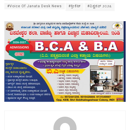
#Voice Of Janata Desk News
#ಕ್ರೀಕೆಟ್
#ವಿಶ್ವಕಪ್ ೨೦೨೩