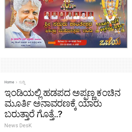
Home
ಸುದ್ದಿ
ಇಂಡಿಯಲ್ಲಿ ಹಡಪದ ಅಪ್ಪಣ್ಣ ಕಂಚಿನ
ಮೂರ್ತಿ ಅನಾವರಣಕ್ಕೆ ಯಾರು
ಬರುತ್ತಾರೆ ಗೊತ್ತೆ..?
News DesK