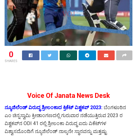
0
SHARES
Voice Of Janata News Desk
ನ್ಯೂಜಿಲೆಂಡ್ ವಿರುದ್ಧ ಶ್ರೀಲಂಕಾದ ಕ್ರಿಕೆಟ್ ವಿಶ್ವಕಪ್ 2023:
ಬೆಂಗಳೂರಿನ
ಎಂ ಚಿನ್ನಸ್ವಾಮಿ ಕ್ರೀಡಾಂಗಣದಲ್ಲಿ ಗುರುವಾರ ನಡೆಯುತ್ತಿರುವ 2023 ರ
ವಿಶ್ವಕಪ್‌ನ ODI 41 ರಲ್ಲಿ ಶ್ರೀಲಂಕಾ ವಿರುದ್ಧ ಐದು ವಿಕೆಟ್‌ಗಳ
ವಿಶ್ವಾಸದೊಂದಿಗೆ ನ್ಯೂಜಿಲೆಂಡ್ ನಾಲ್ಕನೇ ಸ್ಥಾನವನ್ನು ಮತ್ತಷ್ಟು