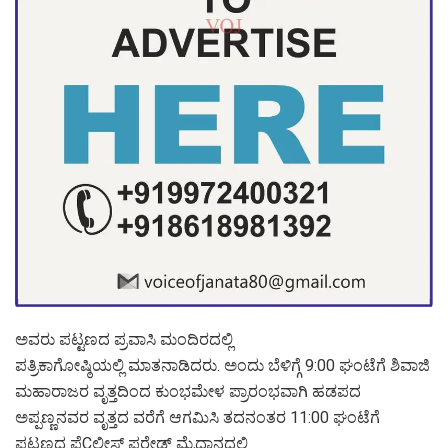
ಅವರು ಪಟ್ಟಣದ ಪ್ರವಾಸಿ ಮಂದಿರದಲ್ಲಿ
ಪತ್ರಿಕಾಗೋಷ್ಠಿಯಲ್ಲಿ ಮಾತನಾಡಿದರು. ಅಂದು ಬೆಳಿಗ್ಗೆ 9:00 ಘಂಟೆಗೆ ಶಿವಾಜಿ
ಮಹಾರಾಜರ ವೃತ್ತದಿಂದ ಕುಂಭಮೇಳ ಪ್ರಾರಂಭವಾಗಿ ಹಡಪದ
ಅಪ್ಪಣ್ಣನವರ ವೃತ್ತದ ವರೆಗೆ ಆಗಮಿಸಿ ತದನಂತರ 11:00 ಘಂಟೆಗೆ
ಪಟ್ಟಣದ ಪೆÇಲೀಸ್ ಪರೇಡ್ ಮೈದಾನದಲ್ಲಿ