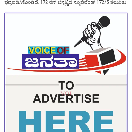
ಭದ್ರಪಡಿಸಿಕೊಂಡಿದೆ. 172 ರನ್ ಬೆನ್ನಟ್ಟಿದ ನ್ಯೂಜಿಲೆಂಡ್ 172/5 ತಲುಪಿತು