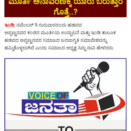
ಮೂರ್ತಿ ಅನಾವರಣಕ್ಕೆ ಯಾರು ಬರುತ್ತಾರೆ
ಗೊತ್ತೆ..?
ಇಂಡಿ:
ನವೆಂಬರ್ 9 ಗುರುವಾರರಂದು ಹಡಪದ
ಅಪ್ಪಣ್ಣನವರ ಕಂಚಿನ ಮೂರ್ತಿಯ ಉದ್ಘಾಟನೆ ಮತ್ತು ಇಂಡಿ ತಾಲೂಕ
ಹಡಪದ ಅಪ್ಪಣ್ಣನವರ ಸಮಾಜದ ಜನಜಾಗೃತಿ ಸಮಾವೇಶವನ್ನು
ಹಮ್ಮಿಕೊಳ್ಳಲಾಗಿದೆ ಎಂದು ಸಮಾಜದ ಅಧ್ಯಕ್ಷ ಸಿದ್ದು ನಾವಿ ಹೇಳಿದರು.