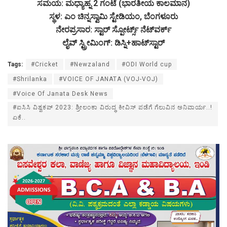
ಸಮಯ: ಮಧ್ಯಾಹ್ನ 2 ಗಂಟೆ (ಭಾರತೀಯ ಕಾಲಮಾನ)
ಸ್ಥಳ: ಎಂ ಚಿನ್ನಸ್ವಾಮಿ ಸ್ಟೇಡಿಯಂ, ಬೆಂಗಳೂರು
ನೇರಪ್ರಸಾರ: ಸ್ಟಾರ್ ಸ್ಪೋರ್ಟ್ಸ್ ನೆಟ್‌ವರ್ಕ್
ಲೈವ್‌ ಸ್ಟ್ರೀಮಿಂಗ್: ಡಿಸ್ನಿ+ಹಾಟ್‌ಸ್ಟಾರ್
Tags:
#Cricket
#Newzaland
#ODI World cup
#Shrilanka
#VOICE OF JANATA (VOJ-VOJ)
#Voice Of Janata Desk News
#ಐಸಿಸಿ ವಿಶ್ವಕಪ್ 2023: ಶ್ರೀಲಂಕಾ ವಿರುದ್ಧ ಕೀವಿಸ್ ಪಡೆಗೆ ಗೆಲುವಿನ ಅನಿವಾರ್ಯ..!
ಏಕೆ..