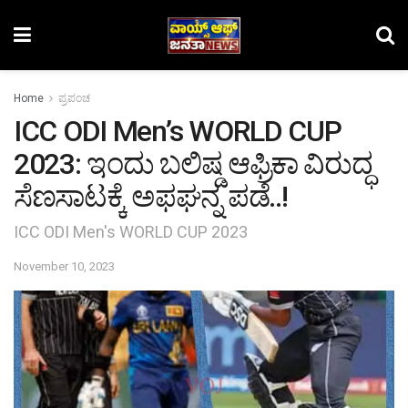
Home
ಪ್ರಪಂಚ
ICC ODI Men’s WORLD CUP
2023: ಇಂದು ಬಲಿಷ್ಡ ಆಫ್ರಿಕಾ ವಿರುದ್ಧ
ಸೆಣಸಾಟಕ್ಕೆ ಅಫಘನ್ನ ಪಡೆ..!
ICC ODI Men's WORLD CUP 2023
November 10, 2023