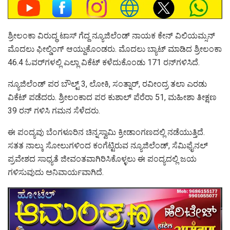
ಶ್ರೀಲಂಕಾ ವಿರುದ್ಧ ಟಾಸ್ ಗೆದ್ದ ನ್ಯೂಜಿಲೆಂಡ್ ನಾಯಕ ಕೇನ್ ವಿಲಿಯಮ್ಸನ್
ಮೊದಲು ಫೀಲ್ಡಿಂಗ್ ಆಯ್ದುಕೊಂಡರು. ಮೊದಲು ಬ್ಯಾಟ್‌ ಮಾಡಿದ ಶ್ರೀಲಂಕಾ
46.4 ಓವರ್‌ಗಳಲ್ಲಿ ಎಲ್ಲಾ ವಿಕೆಟ್‌ ಕಳೆದುಕೊಂಡು 171 ರನ್‌ಗಳಿಸಿದೆ.
ನ್ಯೂಜಿಲೆಂಡ್‌ ಪರ ಬೌಲ್ಟ್‌ 3, ಲೋಕಿ, ಸಂತ್ನಾರ್‌, ರವೀಂದ್ರ ತಲಾ ಎರಡು
ವಿಕೆಟ್‌ ಪಡೆದರು. ಶ್ರೀಲಂಕಾದ ಪರ ಕುಶಾಲ್‌ ಪೆರೆರಾ 51, ಮಹೀಶಾ ತೀಕ್ಷಣ
39 ರನ್‌ ಗಳಿಸಿ ಗಮನ ಸೆಳೆದರು.
ಈ ಪಂದ್ಯವು ಬೆಂಗಳೂರಿನ ಚಿನ್ನಸ್ವಾಮಿ ಕ್ರೀಡಾಂಗಣದಲ್ಲಿ ನಡೆಯುತ್ತಿದೆ.
ಸತತ ನಾಲ್ಕು ಸೋಲುಗಳಿಂದ ಕಂಗೆಟ್ಟಿರುವ ನ್ಯೂಜಿಲೆಂಡ್‌, ಸೆಮಿಫೈನಲ್‌
ಪ್ರವೇಶದ ಸಾಧ್ಯತೆ ಜೀವಂತವಾಗಿರಿಸಿಕೊಳ್ಳಲು ಈ ಪಂದ್ಯದಲ್ಲಿ ಜಯ
ಗಳಿಸುವುದು ಅನಿವಾರ್ಯವಾಗಿದೆ.