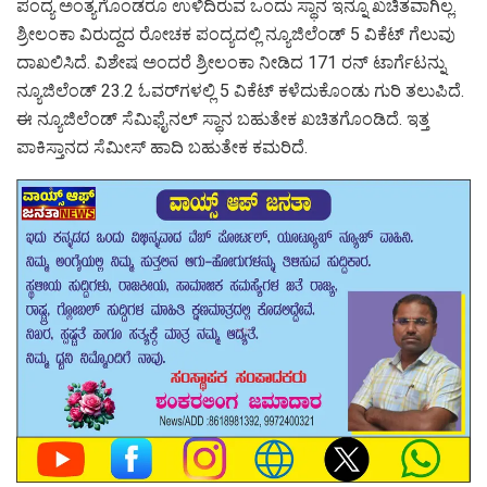
ಪಂದ್ಯ ಅಂತ್ಯಗೊಂಡರೂ ಉಳಿದಿರುವ ಒಂದು ಸ್ಥಾನ ಇನ್ನೂ ಖಚಿತವಾಗಿಲ್ಲ.
ಶ್ರೀಲಂಕಾ ವಿರುದ್ದದ ರೋಚಕ ಪಂದ್ಯದಲ್ಲಿ ನ್ಯೂಜಿಲೆಂಡ್ 5 ವಿಕೆಟ್ ಗೆಲುವು
ದಾಖಲಿಸಿದೆ. ವಿಶೇಷ ಅಂದರೆ ಶ್ರೀಲಂಕಾ ನೀಡಿದ 171 ರನ್ ಟಾರ್ಗೆಟನ್ನು
ನ್ಯೂಜಿಲೆಂಡ್ 23.2 ಓವರ್‌ಗಳಲ್ಲಿ 5 ವಿಕೆಟ್ ಕಳೆದುಕೊಂಡು ಗುರಿ ತಲುಪಿದೆ.
ಈ ನ್ಯೂಜಿಲೆಂಡ್ ಸೆಮಿಫೈನಲ್ ಸ್ಥಾನ ಬಹುತೇಕ ಖಚಿತಗೊಂಡಿದೆ. ಇತ್ತ
ಪಾಕಿಸ್ತಾನದ ಸೆಮೀಸ್ ಹಾದಿ ಬಹುತೇಕ ಕಮರಿದೆ.