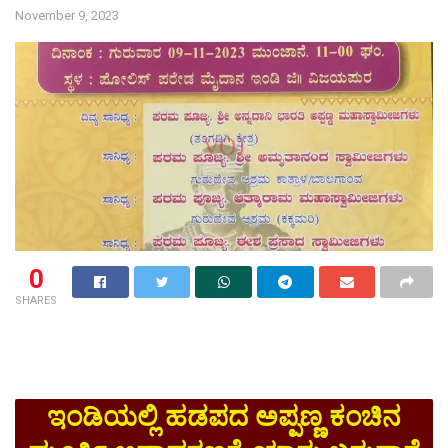
November 9, 2023
0
SHARES
ಇಂಡಿಯಲ್ಲಿ ಹಡಪದ ಅಪ್ಪಣ್ಣ ಕಂಚಿನ