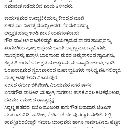
ಸಮಾವೇಶ ನಡೆಯಲಿದೆ ಎಂದು ತಿಳಿಸಿದರು.
ಕಾರ್ಯಕ್ರಮದ ಉದ್ಘಾಟನೆಯನ್ನು ಕೇಂದ್ರದ ಮಾಜಿ
ಸಚಿವ ಎಂ. ವೀರಪ್ಪ ಮೊಯ್ಲಿ ಅವರು ನೆರವೇರಿಸಲಿದ್ದು
ಅಧ್ಯಕ್ಷತೆಯನ್ನು ಇಂಡಿ ಶಾಸಕ ಯಶವಂತರಾಯ
ಗೌಡ ಪಾಟೀಲ್ ವಹಿಸಲಿದ್ದಾರೆ. ಕಾರ್ಯಕ್ರಮದ ಪಾವನ ಸಾನಿಧ್ಯವನ್ನು
ತಂಗಡಗಿಯ ಪೂಜ್ಯ ಅನ್ನದಾನಿ ಭಾರತಿ ಅಪ್ಪಣ್ಣ ಮಹಾಸ್ವಾಮಿಗಳು,
ಸಾನಿಧ್ಯವನ್ನು ಕಾತ್ರಾಳ. ಬಾಲಗಾಂವ ಮಠದ ಅಮೃತಾನಂದ ಸ್ವಾಮಿಗಳು,
ಕಕ್ಕಮರಿ ಗುರುದೇವ ಆಶ್ರಮದ ಆತ್ಮರಾಮ ಮಹಾಸ್ವಾಮೀಜಿಗಳು, ಇಂಡಿ
ಓಂಕಾರಾಶ್ರಮದ ಸ್ವರೂಪಾನಂದ ಮಹಾಸ್ವಾಮಿಗಳು ಸಾನಿಧ್ಯ ವಹಿಸಲಿದ್ದಾರೆ,
ಮುಖ್ಯ ಅತಿಥಿಗಳಾಗಿ ವಿಜಯಪುರ
ಸಂಸದ ರಮೇಶ ಜಿಗಿಜಿಣಗಿ, ವಿಜಯಪುರ ನಗರ ಶಾಸಕ
ಬಸನಗೌಡ ಪಾಟೀಲ್ ಯತ್ನಾಳ್, ನಾಗಠಾಣ ಶಾಸಕ ವಿಠಲ ಕಟಕಧೋಂಡ,
ಹಡಪದ ಸಮಾಜದ ರಾಜ್ಯಾಧ್ಯಕ್ಷ
ಸಿದ್ದಣ್ಣ ಹಡಪದ, ಬಿಜೆಪಿ ಮುಖಂಡ ಕಾಸುಗೌಡ ಬಿರಾದಾರ, ಜೆಡಿಎಸ್
ಮುಖಂಡ ಬಿ.ಡಿ. ಪಾಟೀಲ, ಸೇರಿದಂತೆ ಹಲವು ಗಣ್ಯರು ವೇದಿಕೆಯಲ್ಲಿ
ಉಪಸ್ಥಿತರಿರಲಿದ್ದಾರೆ. ಸಮಾಜ ಬಾಂಧವರು ಹಾಗೂ ಸಾರ್ವಜನಿಕರು ಹೆಚ್ಚಿನ