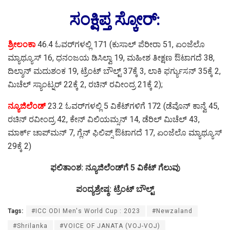
ಸಂಕ್ಷಿಪ್ತ ಸ್ಕೋರ್‌:
ಶ್ರೀಲಂಕಾ
46.4 ಓವರ್‌ಗಳಲ್ಲಿ 171 (ಕುಸಾಲ್ ಪೆರೀರಾ 51, ಏಂಜೆಲೊ
ಮ್ಯಾಥ್ಯೂಸ್‌ 16, ಧನಂಜಯ ಡಿಸಿಲ್ವಾ 19, ಮಹೀಶ ತೀಕ್ಷಣ ಔಟಾಗದೆ 38,
ದಿಲ್ಶಾನ್‌ ಮದುಶಂಕ 19, ಟ್ರೆಂಟ್‌ ಬೌಲ್ಟ್‌ 37ಕ್ಕೆ 3, ಲಾಕಿ ಫರ್ಗ್ಯುಸನ್‌ 35ಕ್ಕೆ 2,
ಮಿಚೆಲ್‌ ಸ್ಯಾಂಟ್ನರ್‌ 22ಕ್ಕೆ 2, ರಚಿನ್‌ ರವೀಂದ್ರ 21ಕ್ಕೆ 2);
ನ್ಯೂಜಿಲೆಂಡ್
23.2 ಓವರ್‌ಗಳಲ್ಲಿ 5 ವಿಕೆಟ್‌ಗಳಿಗೆ 172 (ಡೆವೊನ್‌ ಕಾನ್ವೆ 45,
ರಚಿನ್‌ ರವೀಂದ್ರ 42, ಕೇನ್ ವಿಲಿಯಮ್ಸನ್‌ 14, ಡೆರಿಲ್‌ ಮಿಚೆಲ್ 43,
ಮಾರ್ಕ್ ಚಾಪ್‌ಮನ್‌ 7, ಗ್ಲೆನ್‌ ಫಿಲಿಪ್ಸ್ ಔಟಾಗದೆ 17, ಏಂಜೆಲೊ ಮ್ಯಾಥ್ಯೂಸ್‌
29ಕ್ಕೆ 2)
ಫಲಿತಾಂಶ: ನ್ಯೂಜಿಲೆಂಡ್‌ಗೆ 5 ವಿಕೆಟ್‌ ಗೆಲುವು
ಪಂದ್ಯಶ್ರೇಷ್ಠ: ಟ್ರೆಂಟ್‌ ಬೌಲ್ಟ್‌
Tags:
#ICC ODI Men's World Cup : 2023
#Newzaland
#Shrilanka
#VOICE OF JANATA (VOJ-VOJ)