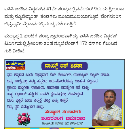
ಐಸಿಸಿ ಏಕದಿನ ವಿಶ್ವಕಪ್‌ನ 41ನೇ ಪಂದ್ಯದಲ್ಲಿ ನವೆಂಬರ್ 9ರಂದು ಶ್ರೀಲಂಕಾ
ಮತ್ತು ನ್ಯೂಜಿಲ್ಯಾಂಡ್‌ ತಂಡಗಳು ಮುಖಾಮುಖಿಯಾಗುತ್ತಿವೆ. ಬೆಂಗಳೂರಿನ
ಚಿನ್ನಸ್ವಾಮಿ ಮೈದಾನದಲ್ಲಿ ಪಂದ್ಯ ನಡೆಯುತ್ತಿದೆ.‌
ಮಧ್ಯಾಹ್ನ 2 ಘಂಟೆಗೆ ಪಂದ್ಯ ಪ್ರಾರಂಭವಾಗಿದ್ದು, ಐಸಿಸಿ ಏಕದಿನ ವಿಶ್ವಕಪ್
ಟೂರ್ನಿಯಲ್ಲಿ ಶ್ರೀಲಂಕಾ ತಂಡ ನ್ಯೂಜಿಲೆಂಡ್‌ಗೆ 172 ರನ್‌ಗಳ ಗೆಲುವಿನ
ಗುರಿ ನೀಡಿದೆ.