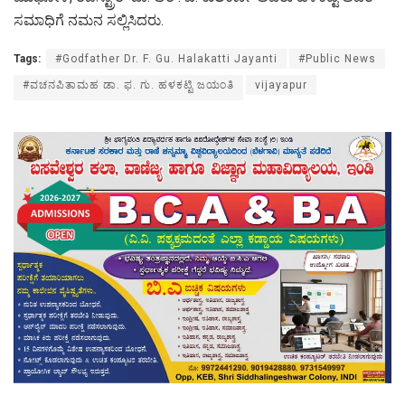
ಸಮಾಧಿಗೆ ನಮನ ಸಲ್ಲಿಸಿದರು.
Tags:
#Godfather Dr. F. Gu. Halakatti Jayanti
#Public News
#ವಚನಪಿತಾಮಹ ಡಾ. ಫ. ಗು. ಹಳಕಟ್ಟಿ ಜಯಂತಿ
vijayapur