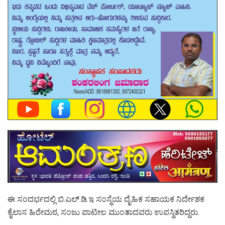
ಈ ಸಂದರ್ಭದಲ್ಲಿ ಬಿ.ಎಲ್.ಡಿ.ಇ ಸಂಸ್ಥೆಯ ದೈಹಿಕ ಸಹಾಯಕ ನಿರ್ದೇಶಕ
ಕೈಲಾಸ ಹಿರೇಮಠ, ಸಂಜು ಪಾಟೀಲ ಮುಂತಾದವರು ಉಪಸ್ಥಿತರಿದ್ದರು.