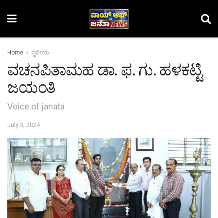
Home
ಸ್ಥಳೀಯ
ವಚನಪಿತಾಮಹ ಡಾ. ಫ. ಗು. ಹಳಕಟ್ಟಿ
ಜಯಂತಿ
Voice of janata
July 3, 2024