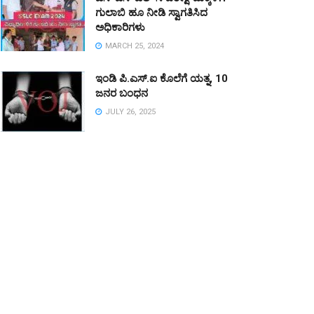
ಗುಲಾಬಿ ಹೂ ನೀಡಿ ಸ್ವಾಗತಿಸಿದ
ಅಧಿಕಾರಿಗಳು
MARCH 25, 2024
ಇಂಡಿ ಪಿ.ಎಸ್.ಐ ಕೊಲೆಗೆ ಯತ್ನ, 10
ಜನರ ಬಂಧನ
JULY 26, 2025