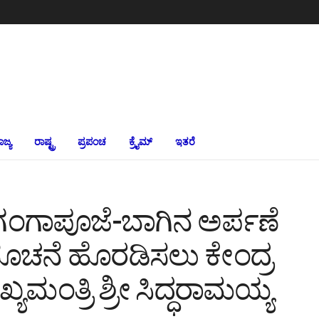
ಾಜ್ಯ
ರಾಷ್ಟ್ರ
ಪ್ರಪಂಚ
ಕ್ರೈಮ್‌
ಇತರೆ
ಗಂಗಾಪೂಜೆ-ಬಾಗಿನ ಅರ್ಪಣೆ
ಧಿಸೂಚನೆ ಹೊರಡಿಸಲು ಕೇಂದ್ರ
್ಯಮಂತ್ರಿ ಶ್ರೀ ಸಿದ್ಧರಾಮಯ್ಯ