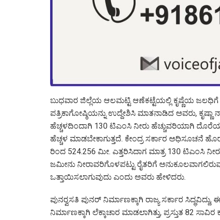
ಬುಧವಾರ ಜಿಲ್ಲೆಯ ಆಲಮಟ್ಟಿ ಆಣೆಕಟ್ಟೆಯಲ್ಲಿ ಕೃಷ್ಣೆಯ ಜಲ
ಪತ್ರಿಕಾಗೋಷ್ಠಿಯನ್ನು ಉದ್ದೇಶಿಸಿ ಮಾತನಾಡಿದ ಅವರು, ಕೃಷ್ಣಾ
ಹೆಚ್ಚಳದಿಂದಾಗಿ 130 ಟಿಎಂಸಿ ನೀರು ಹೆಚ್ಚುವರಿಯಾಗಿ ದೊರೆಯ
ಹೆಚ್ಚಳ ಮಾಡಬೇಕಾಗುತ್ತದೆ. ಕೇಂದ್ರ ಸರ್ಕಾರ ಅಧಿಸೂಚನೆ ಹೊರಡಿ
ರಿಂದ 524.256 ಮೀ. ಎತ್ತರಿಸಿದಾಗ ಮಾತ್ರ 130 ಟಿಎಂಸಿ ನೀರ
ಜಮೀನು ನೀರಾವರಿಗೊಳಪಟ್ಟು ರೈತರಿಗೆ ಅನುಕೂಲವಾಗಲಿರುವುದ
ಒತ್ತಾಯಿಸಲಾಗುವುದು ಎಂದು ಅವರು ಹೇಳಿದರು.
ಪುನರ್‍ವಸತಿ ಪುನರ್ ನಿರ್ಮಾಣಕ್ಕಾಗಿ ರಾಜ್ಯ ಸರ್ಕಾರ ಸಿದ್ಧವಿದ್
ನಿರ್ಮಾಣಕ್ಕಾಗಿ ಲೆಕ್ಕಾಚಾರ ಮಾಡಲಾಗಿತ್ತು, ಪ್ರಸ್ತುತ 82 ಸಾವಿ