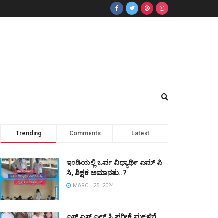
Trending
Comments
Latest
ಇಂಡಿಯಲ್ಲಿ ಒರ್ವ ವಿಧ್ಯಾರ್ಥಿ ಎಮ್ ಪಿ
ಸಿ, ಶಿಕ್ಷಕ ಅಮಾನತು..?
MARCH 25, 2024
ಎಸ್ ಎಸ್ ಎಲ್ ಸಿ ಪರೀಕ್ಷೆ ಮಕ್ಕಳಿಗೆ