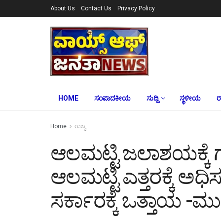
About Us
Contact Us
Privacy Policy
HOME
ಸಂಪಾದಕೀಯ
ಸುದ್ದಿ
ಸ್ಥಳೀಯ
ರ
Home
ರಾಜ್ಯ
ಆಲಮಟ್ಟಿ ಜಲಾಶಯಕ್ಕೆ 
ಆಲಮಟ್ಟಿ ಎತ್ತರಕ್ಕೆ ಅ
ಸರ್ಕಾರಕ್ಕೆ ಒತ್ತಾಯ -ಮುಖ