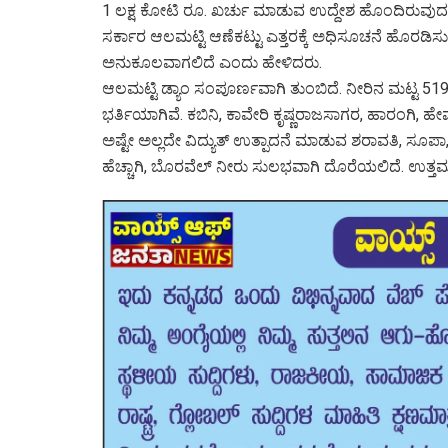
1 ಲಕ್ಷ ಕೋಟಿ ರೂ. ಖರ್ಚು ಮಾಡುವ ಉದ್ದೇಶ ಹೊಂದಿರುವುದರ
ಸರ್ಕಾರ ಆಲಮಟ್ಟಿ ಆಣೆಕಟ್ಟು ಎತ್ತರಕ್ಕೆ ಅಧಿಸೂಚನೆ ಹೊರಡಿಸು
ಅನುಕೂಲವಾಗಲಿದೆ ಎಂದು ಹೇಳಿದರು.
ಆಲಮಟ್ಟಿ ಡ್ಯಾಂ ಸಂಪೂರ್ಣವಾಗಿ ತುಂಬಿದೆ. ನೀರಿನ ಮಟ್ಟ 51
ಭರ್ತಿಯಾಗಿವೆ. ಕಬಿನಿ, ಕಾವೇರಿ ಕೃಷ್ಣರಾಜಸಾಗರ, ಹಾರಂಗಿ
ಅಷ್ಟೇ ಅಲ್ಲದೇ ವಿದ್ಯುತ್ ಉತ್ಪಾದನೆ ಮಾಡುವ ಶರಾವತಿ, ಸೂ
ಹೆಚ್ಚಾಗಿ, ಬೊರವೆಲ್ ನೀರು ಸುಲಭವಾಗಿ ದೊರೆಯಲಿದೆ. ಉತ್