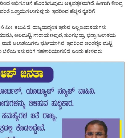
ಿಂದ ಅಧಿಸೂಚನೆ ಹೊರಡಿಸುವುದು ಅತ್ಯವಶ್ಯಕವಾಗಿದೆ. ಹೀಗಾಗಿ ಕೇಂದ್ರ
ವಂತೆ ಒತ್ತಾಯಿಸಲಾಗುವುದು. ಇದರಿಂದ ಹೆಚ್ಚಿನ ರೈತರಿಗೆ
9.6 ಮೀ. ತಲುಪಿದೆ. ರಾಜ್ಯದಾದ್ಯಂತ ಇರುವ ಎಲ್ಲ ಜಲಾಶಯಗಳು
, ಹೇಮಾವತಿ, ಆಲಮಟ್ಟಿ, ನಾರಾಯಣಪುರ, ತುಂಗಭದ್ರಾ, ಭದ್ರಾ ಜಲಾಶಯ
ಪಾ, ವಾಣಿ ಜಲಾಶಯಗಳು ಭರ್ತಿಯಾಗಿವೆ. ಇದರಿಂದ ಅಂತರ್‍ಜಲ ಮಟ್ಟ
ತಮ ಬೆಳೆಯ ಇಳುವರಿಗೆ ಸಹಕಾರಿಯಾಗಲಿದೆ ಎಂದು ಹೇಳಿದರು.