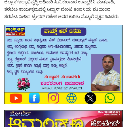
ಜಿಲ್ಲಾ ಕೌಶಲ್ಯಾಭಿವೃದ್ಧಿ ಅಧಿಕಾರಿ ಸಿ.ಬಿ.ಕುಂಬಾರ ಉದ್ಘಾಟಿಸಿ ಮಾತನಾಡಿ,
ತರಬೇತಿ ಕಾರ್ಯಕ್ರಮದಲ್ಲಿ ನಿಪ್ಪಾನ್ ಪೇಂಟ ಕಂಪನಿಯ ವತಿಯಿಂದ
ತರಬೇತಿ ನೀಡಿದ ಟ್ರೇನರ್ ಗಣೇಶ ಅವರ ಕುರಿತು ಮೆಚ್ಚುಗೆ ವ್ಯಕ್ತಪಡಿಸಿದರು.