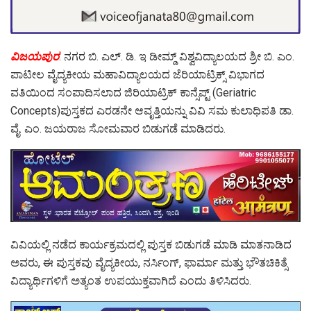
ವಿಜಯಪುರ
: ನಗರ ಬಿ. ಎಲ್. ಡಿ.‌ ಇ ಡೀಮ್ಡ್ ವಿಶ್ವವಿದ್ಯಾಲಯದ ಶ್ರೀ ಬಿ. ಎಂ.
ಪಾಟೀಲ ವೈದ್ಯಕೀಯ ಮಹಾವಿದ್ಯಾಲಯದ ಜೆರಿಯಾಟ್ರಿಕ್ಸ್ ವಿಭಾಗದ
ವತಿಯಿಂದ ಸಂಪಾದಿಸಲಾದ ಜಿರಿಯಾಟ್ರಿಕ್ ಕಾನ್ಸೆಪ್ಟ್ (Geriatric
Concepts)ಪುಸ್ತಕದ ಎರಡನೇ ಆವೃತ್ತಿಯನ್ನು ವಿವಿ ಸಮ ಕುಲಾಧಿಪತಿ ಡಾ.
ವೈ. ಎಂ. ಜಯರಾಜ ಸೋಮವಾರ ಬಿಡುಗಡೆ ಮಾಡಿದರು.
ವಿವಿಯಲ್ಲಿ ನಡೆದ ಕಾರ್ಯಕ್ರಮದಲ್ಲಿ ಪುಸ್ತಕ ಬಿಡುಗಡೆ ಮಾಡಿ‌ ಮಾತನಾಡಿದ
ಅವರು, ಈ ಪುಸ್ತಕವು ವೈದ್ಯಕೀಯ, ನರ್ಸಿಂಗ್, ಫಾರ್ಮಾ ಮತ್ತು ಭೌತಚಿಕಿತ್ಸೆ
ವಿದ್ಯಾರ್ಥಿಗಳಿಗೆ ಅತ್ಯಂತ ಉಪಯುಕ್ತವಾಗಿದೆ ಎಂದು ತಿಳಿಸಿದರು.