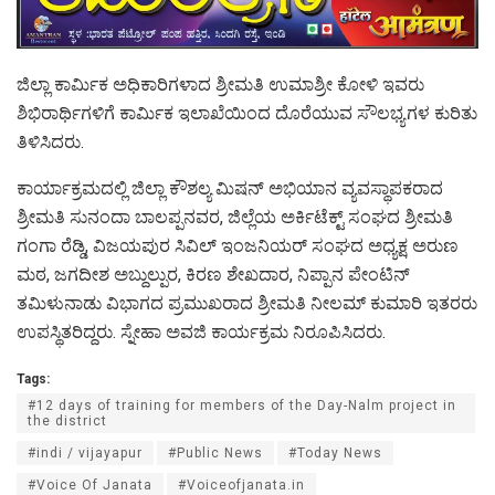
ಜಿಲ್ಲಾ ಕಾರ್ಮಿಕ ಅಧಿಕಾರಿಗಳಾದ ಶ್ರೀಮತಿ ಉಮಾಶ್ರೀ ಕೋಳಿ ಇವರು
ಶಿಭಿರಾರ್ಥಿಗಳಿಗೆ ಕಾರ್ಮಿಕ ಇಲಾಖೆಯಿಂದ ದೊರೆಯುವ ಸೌಲಭ್ಯಗಳ ಕುರಿತು
ತಿಳಿಸಿದರು.
ಕಾರ್ಯಾಕ್ರಮದಲ್ಲಿ ಜಿಲ್ಲಾ ಕೌಶಲ್ಯ ಮಿಷನ್ ಅಭಿಯಾನ ವ್ಯವಸ್ಥಾಪಕರಾದ
ಶ್ರೀಮತಿ ಸುನಂದಾ ಬಾಲಪ್ಪನವರ, ಜಿಲ್ಲೆಯ ಅರ್ಕಿಟೆಕ್ಟ್ ಸಂಘದ ಶ್ರೀಮತಿ
ಗಂಗಾ ರೆಡ್ಡಿ, ವಿಜಯಪುರ ಸಿವಿಲ್ ಇಂಜನಿಯರ್ ಸಂಘದ ಅಧ್ಯಕ್ಷ ಅರುಣ
ಮಠ, ಜಗದೀಶ ಅಬ್ದುಲ್ಪುರ, ಕಿರಣ ಶೇಖದಾರ, ನಿಪ್ಪಾನ ಪೇಂಟಿನ್
ತಮಿಳುನಾಡು ವಿಭಾಗದ ಪ್ರಮುಖರಾದ ಶ್ರೀಮತಿ ನೀಲಮ್ ಕುಮಾರಿ ಇತರರು
ಉಪಸ್ಥಿತರಿದ್ದರು. ಸ್ನೇಹಾ ಅವಜಿ ಕಾರ್ಯಕ್ರಮ ನಿರೂಪಿಸಿದರು.
Tags:
#12 days of training for members of the Day-Nalm project in
the district
#indi / vijayapur
#Public News
#Today News
#Voice Of Janata
#Voiceofjanata.in