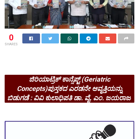
0
SHARES
ಜಿರಿಯಾಟ್ರಿಕ್ ಕಾನ್ಸೆಪ್ಟ್ (Geriatric
Concepts)ಪುಸ್ತಕದ ಎರಡನೇ ಆವೃತ್ತಿಯನ್ನು
ಬಿಡುಗಡೆ : ವಿವಿ ಕುಲಾಧಿಪತಿ ಡಾ. ವೈ. ಎಂ. ಜಯರಾಜ