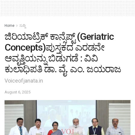
Home
ಸುದ್ದಿ
ಜಿರಿಯಾಟ್ರಿಕ್ ಕಾನ್ಸೆಪ್ಟ್ (Geriatric
Concepts)ಪುಸ್ತಕದ ಎರಡನೇ
ಆವೃತ್ತಿಯನ್ನು ಬಿಡುಗಡೆ : ವಿವಿ
ಕುಲಾಧಿಪತಿ ಡಾ. ವೈ. ಎಂ. ಜಯರಾಜ
Voiceofjanata.in
August 6, 2025