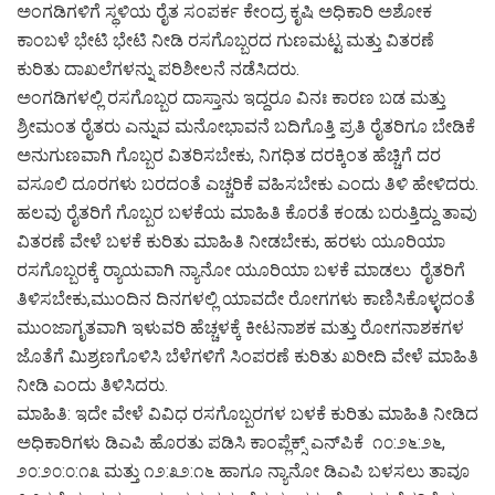
ಅಂಗಡಿಗಳಿಗೆ ಸ್ಥಳಿಯ ರೈತ ಸಂಪರ್ಕ ಕೇಂದ್ರ ಕೃಷಿ ಅಧಿಕಾರಿ ಅಶೋಕ
ಕಾಂಬಳೆ ಭೇಟಿ ಭೇಟಿ ನೀಡಿ ರಸಗೊಬ್ಬರದ ಗುಣಮಟ್ಟ ಮತ್ತು ವಿತರಣೆ
ಕುರಿತು ದಾಖಲೆಗಳನ್ನು ಪರಿಶೀಲನೆ ನಡೆಸಿದರು.
ಅಂಗಡಿಗಳಲ್ಲಿ ರಸಗೊಬ್ಬರ ದಾಸ್ತಾನು ಇದ್ದರೂ ವಿನಃ ಕಾರಣ ಬಡ ಮತ್ತು
ಶ್ರೀಮಂತ ರೈತರು ಎನ್ನುವ ಮನೋಭಾವನೆ ಬದಿಗೊತ್ತಿ ಪ್ರತಿ ರೈತರಿಗೂ ಬೇಡಿಕೆ
ಅನುಗುಣವಾಗಿ ಗೊಬ್ಬರ ವಿತರಿಸಬೇಕು, ನಿಗಧಿತ ದರಕ್ಕಿಂತ ಹೆಚ್ಚಿಗೆ ದರ
ವಸೂಲಿ ದೂರಗಳು ಬರದಂತೆ ಎಚ್ಚರಿಕೆ ವಹಿಸಬೇಕು ಎಂದು ತಿಳಿ ಹೇಳಿದರು.
ಹಲವು ರೈತರಿಗೆ ಗೊಬ್ಬರ ಬಳಕೆಯ ಮಾಹಿತಿ ಕೊರತೆ ಕಂಡು ಬರುತ್ತಿದ್ದು ತಾವು
ವಿತರಣೆ ವೇಳೆ ಬಳಕೆ ಕುರಿತು ಮಾಹಿತಿ ನೀಡಬೇಕು, ಹರಳು ಯೂರಿಯಾ
ರಸಗೊಬ್ಬರಕ್ಕೆ ರ‍್ಯಾಯವಾಗಿ ನ್ಯಾನೋ ಯೂರಿಯಾ ಬಳಕೆ ಮಾಡಲು ರೈತರಿಗೆ
ತಿಳಿಸಬೇಕು,ಮುಂದಿನ ದಿನಗಳಲ್ಲಿ ಯಾವದೇ ರೋಗಗಳು ಕಾಣಿಸಿಕೊಳ್ಳದಂತೆ
ಮುಂಜಾಗೃತವಾಗಿ ಇಳುವರಿ ಹೆಚ್ಚಳಕ್ಕೆ ಕೀಟನಾಶಕ ಮತ್ತು ರೋಗನಾಶಕಗಳ
ಜೊತೆಗೆ ಮಿಶ್ರಣಗೊಳಿಸಿ ಬೆಳೆಗಳಿಗೆ ಸಿಂಪರಣೆ ಕುರಿತು ಖರೀದಿ ವೇಳೆ ಮಾಹಿತಿ
ನೀಡಿ ಎಂದು ತಿಳಿಸಿದರು.
ಮಾಹಿತಿ: ಇದೇ ವೇಳೆ ವಿವಿಧ ರಸಗೊಬ್ಬರಗಳ ಬಳಕೆ ಕುರಿತು ಮಾಹಿತಿ ನೀಡಿದ
ಅಧಿಕಾರಿಗಳು ಡಿಎಪಿ ಹೊರತು ಪಡಿಸಿ ಕಾಂಪ್ಲೆಕ್ಸ್ ಎನ್‌ಪಿಕೆ ೧೦:೨೬:೨೬,
೨೦:೨೦:೦:೧೩ ಮತ್ತು ೧೨:೩೨:೧೬ ಹಾಗೂ ನ್ಯಾನೋ ಡಿಎಪಿ ಬಳಸಲು ತಾವೂ