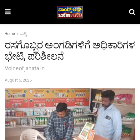
Home
ಸುದ್ದಿ
ರಸಗೊಬ್ಬರ ಅಂಗಡಿಗಳಿಗೆ ಅಧಿಕಾರಿಗಳ
ಭೇಟಿ, ಪರಿಶೀಲನೆ
Voiceofjanata.in
August 6, 2025