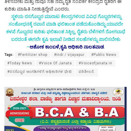
ತಿಳಿಸಬೇಕು ಮತ್ತು ನಾವೂ ಸಹ ನಮ್ಮ ರೈತ ಸಂಪರ್ಕ ಕೇಂದ್ರದ ರೈತರಿಗೆ ಈ
ಕುರಿತು ಮಾಹಿತಿ ನೀಡುತ್ತಿದ್ದೇವೆ ಎಂದರು.
ಸ್ಥಳಿಯ ರಸಗೊಬ್ಬರ ಮಾರಾಟ ಕೇಂದ್ರಗಳಿಂದ ವಿವಿಧ ಗೊಬ್ಬರಗಳನ್ನು
ಸಂಶೋಧನಕ್ಕೆ ರವಾನೆ ಮಾಡಿ ಫಲಿತಾಂಶ ಪಡೆದುಕೊಂಡಿದ್ದು ಯಾವದೇ
ಕಳಪೆ ಗೊಬ್ಬರದ ಕುರಿತು ಫಲಿತಾಂಶ ಸಿಕ್ಕಿಲ್ಲ, ರೈತರು ಬೆಳೆಗಳಿಗೆ ರೋಗಬಾಧೆ
ಬರದಂತೆ ಈಗಲೇ ಕೃಷಿ ಇಲಾಖೆ ನೀಡಿದ ಸಲಹೆಗಳನ್ನು ಪಾಲಿಸಬೇಕು
–
ಅಶೋಕ ಕಾಂಬಳೆ,ಕೃಷಿ ಅಧಿಕಾರಿ ನಾಲತವಾಡ
.
Tags:
#Fertilizer shop
#indi / vijayapur
#Public News
#Today News
#Voice Of Janata
#Voiceofjanata.in
#ರಸಗೊಬ್ಬರ ಅಂಗಡಿಗಳಿಗೆ ಅಧಿಕಾರಿಗಳ ಭೇಟಿ
ಪರಿಶೀಲನೆ.