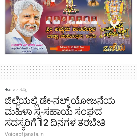
Home
ಸುದ್ದಿ
ಜಿಲ್ಲೆಯಲ್ಲಿ ಡೇ-ನಲ್ಮ್ ಯೋಜನೆಯ
ಮಹಿಳಾ ಸ್ವ-ಸಹಾಯ ಸಂಘದ
ಸದಸ್ಯರಿಗೆ 12 ದಿನಗಳ ತರಬೇತಿ
Voiceofjanata.in