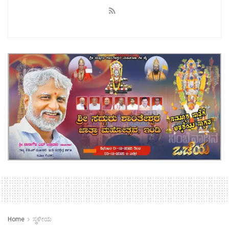
Home
ಸ್ಥಳೀಯ