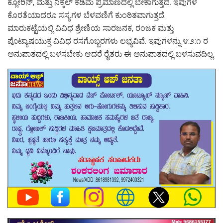
ಕ್ಲೋರಿನ್, ಮತ್ತು ನಿಕ್ಕಲ್ ಕಡಿಮೆ ಪ್ರಮಾಣದಲ್ಲಿ ಬೇಕಾಗುತ್ತದೆ. ಇವುಗಳ
ಕೊರತೆಯಾದರೂ ಸಸ್ಯಗಳ ಬೆಳವಣಿಗೆ ಕುಂಠಿತವಾಗುತ್ತದೆ.
ಮಾರುಕಟ್ಟೆಯಲ್ಲಿ ವಿವಿಧ ಶ್ರೇಣಿಯ ಸಾರಜನಕ, ರಂಜಕ ಮತ್ತು
ಪೊಟ್ಯಾಷಯುಕ್ತ ವಿವಿಧ ರಸಗೊಬ್ಬರಗಳು ಲಭ್ಯವಿವೆ. ಇವುಗಳನ್ನು ೪:೨:೧ ರ
ಅನುಪಾತದಲ್ಲಿ ಬಳಸಬೇಕು ಆದರೆ ರೈತರು ಈ ಅನುಪಾತದಲ್ಲಿ ಬಳಸುವದಿಲ್ಲ.