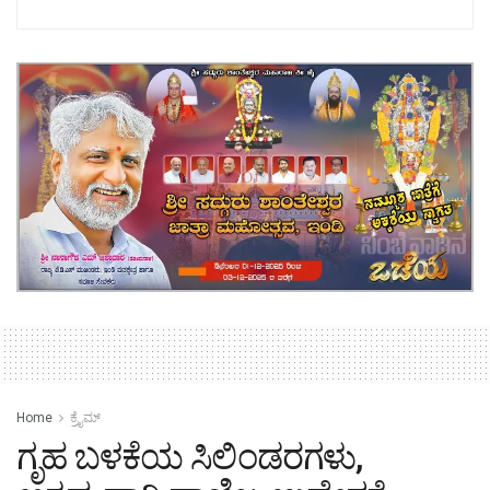
Home
ಕ್ರೈಮ್‌
ಗೃಹ ಬಳಕೆಯ ಸಿಲಿಂಡರಗಳು,