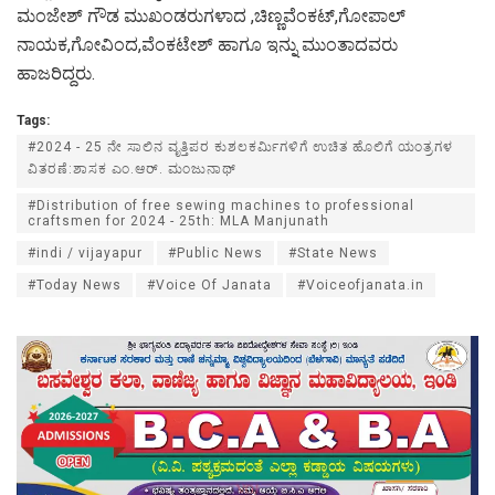
ಮಂಜೇಶ್ ಗೌಡ ಮುಖಂಡರುಗಳಾದ ,ಚಿಣ್ಣವೆಂಕಟ್,ಗೋಪಾಲ್
ನಾಯಕ,ಗೋವಿಂದ,ವೆಂಕಟೇಶ್ ಹಾಗೂ ಇನ್ನು ಮುಂತಾದವರು
ಹಾಜರಿದ್ದರು.
Tags:
#2024 - 25 ನೇ ಸಾಲಿನ ವೃತ್ತಿಪರ ಕುಶಲಕರ್ಮಿಗಳಿಗೆ ಉಚಿತ ಹೊಲಿಗೆ ಯಂತ್ರಗಳ
ವಿತರಣೆ:ಶಾಸಕ ಎಂ.ಆರ್. ಮಂಜುನಾಥ್
#Distribution of free sewing machines to professional
craftsmen for 2024 - 25th: MLA Manjunath
#indi / vijayapur
#Public News
#State News
#Today News
#Voice Of Janata
#Voiceofjanata.in