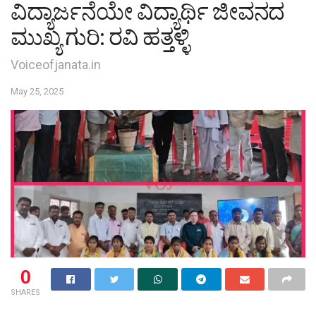
ವಿದ್ಯಾರ್ಜನೆಯೇ ವಿದ್ಯಾರ್ಥಿ ಜೀವನದ
ಮುಖ್ಯ ಗುರಿ: ರವಿ ಹತ್ತಳ್ಳಿ
Voiceofjanata.in
May 25, 2025
0
SHARES