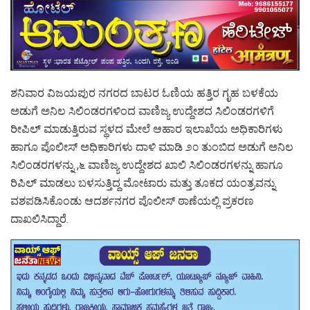
ಶನಿವಾರ ವಿಜಯಪುರ ನಗರದ ಬಾಟರ ಓಣಿಯ ಹತ್ತಿರ ಗೃಹ ಬಳಕೆಯ
ಅಡುಗೆ ಅನಿಲ ಸಿಲಿಂಡರಗಳಿಂದ ವಾಣಿಜ್ಯ ಉದ್ದೇಶದ ಸಿಲಿಂಡರಗಳಿಗೆ
ರೀಪಿಲ್ ಮಾಡುತ್ತಿರುವ ಸ್ಥಳದ ಮೇಲೆ ಆಹಾರ ಇಲಾಖೆಯ ಅಧಿಕಾರಿಗಳು
ಹಾಗೂ ಪೊಲೀಸ್ ಅಧಿಕಾರಿಗಳು ದಾಳಿ ಮಾಡಿ ೨೦ ತುಂಬಿದ ಅಡುಗೆ ಅನಿಲ
ಸಿಲಿಂಡರಗಳನ್ನು ,೬ ವಾಣಿಜ್ಯ ಉದ್ದೇಶದ ಖಾಲಿ ಸಿಲಿಂಡರಗಳನ್ನು ಹಾಗೂ
ರಿಪಿಲ್ ಮಾಡಲು ಬಳಸುತ್ತಿದ್ದ ಮೋಟಾರು ಮತ್ತು ತೂಕದ ಯಂತ್ರವನ್ನು
ವಶಪಡಿಸಿಕೊಂಡು ಆದರ್ಶನಗರ ಪೊಲೀಸ್ ಠಾಣೆಯಲ್ಲಿ ಪ್ರಕರಣ
ದಾಖಲಿಸಿದ್ದಾರೆ.