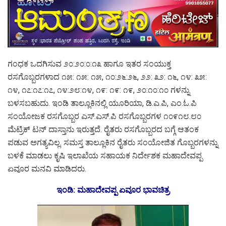
ಗಂಧಕ ಒದಗಿಸುವ ೨೦:೨೦:೦:೧೩ ಹಾಗೂ ಇತರ ಸಂಯುಕ್ತ
ರಸಗೊಬ್ಬರಗಳಾದ ೧೫: ೧೫: ೧೫, ೧೦:೨೬:೨೬, ೨೨: ೩೨: ೧೬, ೧೪: ೩೫:
೧೪, ೧೭:೧೭:೧೭, ೧೪:೨೮:೧೪, ೧೯: ೧೯: ೧೯, ೨೦:೧೦:೧೦ ಗಳನ್ನು
ಬಳಸಬಹುದು. ಇಂಡಿ ತಾಲ್ಲೂಕಿನಲ್ಲಿ ಯೂರಿಯಾ, ಡಿ.ಎ.ಪಿ, ಎಂ.ಓ.ಪಿ
ಸಂಯೋಜಕ ರಸಗೊಬ್ಬರ ಎಸ್.ಎಸ್.ಪಿ ರಸಗೊಬ್ಬರಗಳ ೧೦೯೧೮.೮೦
ಮೆಟ್ರಿಕ್ ಟನ್ ದಾಸ್ತಾನು ಇರುತ್ತದೆ. ರೈತರು ರಸಗೊಬ್ಬರದ ಬಗ್ಗೆ ಆತಂಕ
ಪಡುವ ಅಗತ್ಯವಿಲ್ಲ. ಸಮಸ್ತ ತಾಲ್ಲೂಕಿನ ರೈತರು ಸಂಯೋಜಿತ ಗೊಬ್ಬರಗಳನ್ನು
ಬಳಕೆ ಮಾಡಲು ಕೃಷಿ ಇಲಾಖೆಯ ಸಹಾಯಕ ನಿರ್ದೇಶಕ ಮಹಾದೇವಪ್ಪ
ಏವೂರ ಮನವಿ ಮಾಡಿದರು.
ಇಂಡಿ: ಮಹಾದೇವಪ್ಪ ಏವೂರ ಭಾವಚಿತ್ರ