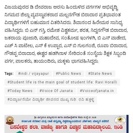
ವಿಜಯಪುರದ ಡಿ ದೇವರಾಜ ಅರಸು ಹಿಂದುಳಿದ ವರ್ಗಗಳ ಅಭಿವೃದ್ಧಿ
ನಿಗಮದ ಜಿಲ್ಲಾ ವ್ಯವಸ್ಥಾಪಕರಾದ ಮಲ್ಲನಗೌಡ ಬಿರಾದಾರ ಪ್ರತಿಭಾವಂತ
ವಿದ್ಯಾರ್ಥಿಗಳಿಗೆ ಬಹುಮಾನ ವಿತರಿಸಿದರು. ಶಿವಾನಂದ ಹಿರೇಮಠ ಸಾನಿಧ್ಯ
ವಹಿಸಿದ್ದರು. ಬಿ ಎನ್ ಗಸ್ತಿ, ರಮೇಶ ವಿಶ್ವಕರ್ಮ, ಶರತ, ಸಿದ್ದನಗೌಡ ಬಿರಾದಾರ,
ಜಕರಾಯ ಪೂಜಾರಿ, ಮಹಾದೇವ, ಸಂತೋಷ ಇಂಗಳಗಿ, ಬಿ ಎಸ್ ವಾಡೇದ,
ಎಚ್ ಸಿ ಪಾಟೀಲ, ಎಸ್ ಕೆ ಉಪ್ಪಾರ, ಎಸ್ ಬಿ ಗುಲಗಂಜಿ, ರೂಪಾ ಬಿರಾದಾರ,
ಗೌಡಪ್ಪ ಬಿರಾದಾರ, ಈಶ್ವರ ಹಡಗಿನಾಳ ಸೇರಿದಂತೆ ಸಂಸ್ಥೆಯ ಶಿಕ್ಷಕ ಸಿಬ್ಬಂದಿ
ವರ್ಗ, ಪಾಲಕರು, ತಾಯಂದಿರು, ಮಕ್ಕಳು ಭಾಗವಹಿಸಿದ್ದರು.
Tags:
#indi / vijayapur
#Public News
#State News
#Student life is the main goal of student life: Ravi Horalli
#Today News
#Voice Of Janata
#Voiceofjanata.in
#ವಿದ್ಯಾರ್ಜನೆಯೇ ವಿದ್ಯಾರ್ಥಿ ಜೀವನದ ಮುಖ್ಯ ಗುರಿ: ರವಿ ಹತ್ತಳ್ಳಿ