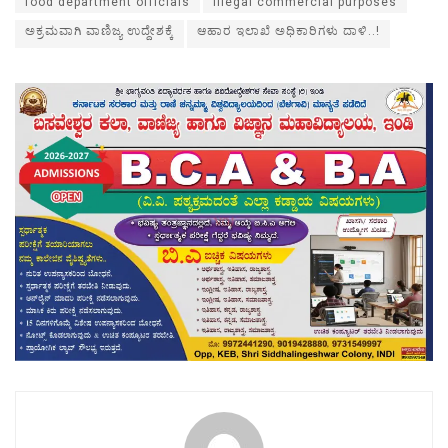
food department officials
illegal commercial purposes
ಅಕ್ರಮವಾಗಿ ವಾಣಿಜ್ಯ ಉದ್ದೇಶಕ್ಕೆ
ಆಹಾರ ಇಲಾಖೆ ಅಧಿಕಾರಿಗಳು ದಾಳಿ..!