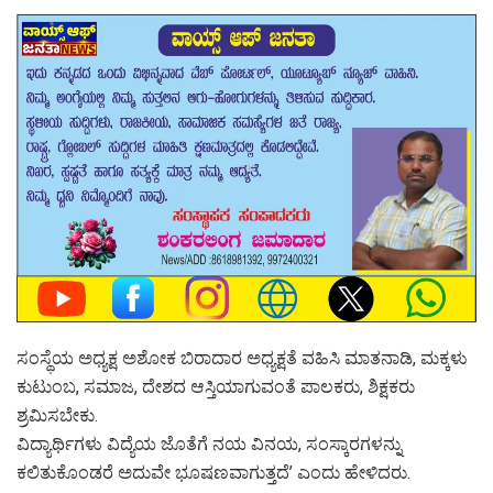
ಸಂಸ್ಥೆಯ ಅಧ್ಯಕ್ಷ ಅಶೋಕ ಬಿರಾದಾರ ಅಧ್ಯಕ್ಷತೆ ವಹಿಸಿ ಮಾತನಾಡಿ, ಮಕ್ಕಳು
ಕುಟುಂಬ, ಸಮಾಜ, ದೇಶದ ಆಸ್ತಿಯಾಗುವಂತೆ ಪಾಲಕರು, ಶಿಕ್ಷಕರು
ಶ್ರಮಿಸಬೇಕು.
ವಿದ್ಯಾರ್ಥಿಗಳು ವಿದ್ಯೆಯ ಜೊತೆಗೆ ನಯ ವಿನಯ, ಸಂಸ್ಕಾರಗಳನ್ನು
ಕಲಿತುಕೊಂಡರೆ ಅದುವೇ ಭೂಷಣವಾಗುತ್ತದೆ’ ಎಂದು ಹೇಳಿದರು.