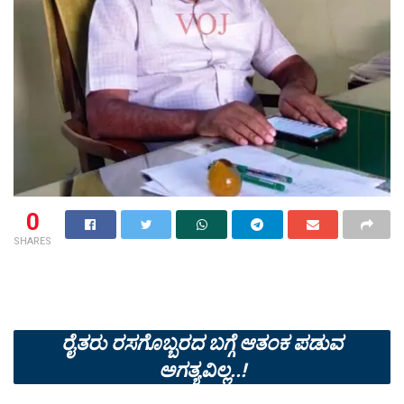
0
SHARES
ರೈತರು ರಸಗೊಬ್ಬರದ ಬಗ್ಗೆ ಆತಂಕ ಪಡುವ
ಅಗತ್ಯವಿಲ್ಲ..!