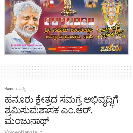
Home
ಸುದ್ದಿ
ಹನೂರು ಕ್ಷೇತ್ರದ ಸಮಗ್ರ ಅಭಿವೃದ್ಧಿಗೆ
ಶ್ರಮಿಸುವೆ:ಶಾಸಕ ಎಂ.ಆರ್.
ಮಂಜುನಾಥ್
Voiceofjanata.in