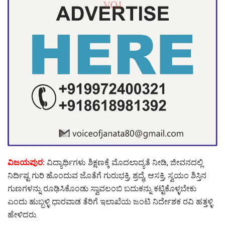
ವಿಜಯಪುರ:
ವಿದ್ಯಾರ್ಥಿಗಳು ಶಿಕ್ಷಣಕ್ಕೆ ಮೊದಲಾದ್ಯತೆ ನೀಡಿ, ಜೀವನದಲ್ಲಿ
ನಿರ್ದಿಷ್ಟ ಗುರಿ ಹೊಂದುವ ಜೊತೆಗೆ ಗುರುಭಕ್ತಿ, ಶ್ರದ್ಧೆ, ಆಸಕ್ತಿ, ಸ್ವಯಂ ಶಿಸ್ತಿನ
ಗುಣಗಳನ್ನು ರೂಢಿಸಿಕೊಂಡು ಸ್ವಾವಲಂಬಿ ಬದುಕನ್ನು ಕಟ್ಟಿಕೊಳ್ಳಬೇಕು
ಎಂದು ಹುಬ್ಬಳ್ಳಿ ಧಾರವಾಡ ತೆರಿಗೆ ಇಲಾಖೆಯ ಜಂಟಿ ನಿರ್ದೇಶಕ ರವಿ ಹತ್ತಳ್ಳಿ
ಹೇಳಿದರು.