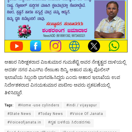
ಆಹಾರ ನಿರೀಕ್ಷಕರಾದ ವಿಜಕುಮಾರ ಗುಮಶೆಟ್ಟಿ ಅವರ ನೇತೃತ್ವದ ದಾಳಿಯಲ್ಲಿ
ಆದರ್ಶ ನಗರ ಪಿಎಸ್‌ಐ ರೇಣುಕಾ ದಿನ್ನಿ, ಆಹಾರ ಮತ್ತು ಪೊಲೀಸ್
ಇಲಾಖೆಯ ಸಿಬ್ಬಂದಿ ಭಾಗವಹಿಸಿದ್ದರು ಎಂದು ಆಹಾರ ಇಲಾಖೆಯ ಉಪ
ನಿರ್ದೇಶಕರಾದ ವಿನಯಕುಮಾರ ಪಾಟೀಲ ಅವರು ಪ್ರಕಟಣೆಯಲ್ಲಿ
ತಿಳಿಸಿದ್ದಾರೆ.
Tags:
#Home -use cylinders
#indi / vijayapur
#State News
#Today News
#Voice Of Janata
#Voiceofjanata.in
#ಗೃಹ ಬಳಕೆಯ ಸಿಲಿಂಡರಗಳು