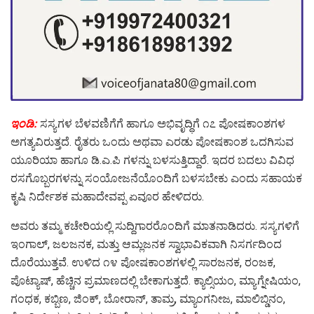
ಇಂಡಿ:
ಸಸ್ಯಗಳ ಬೆಳವಣಿಗೆಗೆ ಹಾಗೂ ಅಭಿವೃದ್ಧಿಗೆ ೧೭ ಪೋಷಕಾಂಶಗಳ
ಅಗತ್ಯವಿರುತ್ತದೆ. ರೈತರು ಒಂದು ಅಥವಾ ಎರಡು ಪೋಷಕಾಂಶ ಒದಗಿಸುವ
ಯೂರಿಯಾ ಹಾಗೂ ಡಿ.ಎ.ಪಿ ಗಳನ್ನು ಬಳಸುತ್ತಿದ್ದಾರೆ. ಇದರ ಬದಲು ವಿವಿಧ
ರಸಗೊಬ್ಬರಗಳನ್ನು ಸಂಯೋಜನೆಯೊಂದಿಗೆ ಬಳಸಬೇಕು ಎಂದು ಸಹಾಯಕ
ಕೃಷಿ ನಿರ್ದೇಶಕ ಮಹಾದೇವಪ್ಪ ಏವೂರ ಹೇಳಿದರು.
ಅವರು ತಮ್ಮ ಕಚೇರಿಯಲ್ಲಿ ಸುದ್ದಿಗಾರರೊಂದಿಗೆ ಮಾತನಾಡಿದರು. ಸಸ್ಯಗಳಿಗೆ
ಇಂಗಾಲ್, ಜಲಜನಕ, ಮತ್ತು ಆಮ್ಲಜನಕ ಸ್ವಾಭಾವಿಕವಾಗಿ ನಿಸರ್ಗದಿಂದ
ದೊರೆಯುತ್ತವೆ. ಉಳಿದ ೧೪ ಪೋಷಕಾಂಶಗಳಲ್ಲಿ ಸಾರಜನಕ, ರಂಜಕ,
ಪೊಟ್ಯಾಷ್, ಹೆಚ್ಚಿನ ಪ್ರಮಾಣದಲ್ಲಿ ಬೇಕಾಗುತ್ತದೆ. ಕ್ಯಾಲ್ಸಿಯಂ, ಮ್ಯಾಗ್ನೇಷಿಯಂ,
ಗಂಧಕ, ಕಬ್ಬಿಣ, ಜಿಂಕ್, ಬೋರಾನ್, ತಾಮ್ರ, ಮ್ಯಾಂಗನೀಜ, ಮಾಲಿಬ್ಡಿನಂ,