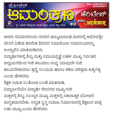
ಅವರು ರವಿವಾರದಂದು ನಗರದ ಷಣ್ಮುಖಾರೂಢ ಮಠದಲ್ಲಿ ಅಭಿನವಶ್ರೀ
ಬೇಸಿಗೆ ವಿಶೇಷ ತರಬೇತಿ ಶಿಬಿರದ ಸಮಾರೋಪ ಸಮಾರಂಭವನ್ನು
ಉದ್ಘಾಟಿಸಿ ಮಾತನಾಡಿದರು.
ವಿದ್ಯಾರ್ಥಿಗಳಲ್ಲಿ ಶಿಸ್ತು ಮತ್ತು ಸಮಯಪ್ರಜ್ಞೆ ಬಹಳ ಮುಖ್ಯ. ನಿರಂತರ
ಅಧ್ಯಯನದಿಂದ ಗುರಿ ತಲುಪಲು ಸಾಧ್ಯ. ಯಾವುದೇ ಗುರಿ
ತಲುಪಬೇಕಾದರೂ ಶ್ರದ್ಧೆ, ಸಂಯಮ ಹಾಗೂ ಕಠಿಣ ಪರಿಶ್ರಮ ಅತ್ಯಗತ್ಯ
ಎಂದು ಹೇಳಿದರು.
ಶಿಕ್ಷಕ ಸಾಹಿತಿ ಸಂತೋಷ ಬಂಡೆ ಮಾತನಾಡಿ,
ವಿದ್ಯಾರ್ಜನೆಯೇ ವಿದ್ಯಾರ್ಥಿ ಜೀವನದ ಮುಖ್ಯ ಗುರಿ.
ಮಕ್ಕಳಲ್ಲಿ ಶಿಸ್ತು, ಸಂಸ್ಕಾರ ಮುಖ್ಯ. ಮಕ್ಕಳಲ್ಲಿ ಸಕಾರಾತ್ಮಕ ಯೋಚನೆ
ಜಾಗೃತವಾಗಬೇಕು. ಸದೃಢ ಸ್ವಸ್ಥ ಸಮಾಜ ನಿರ್ಮಾಣದಲ್ಲಿ ಶಿಕ್ಷಣದ ಪಾತ್ರ
ಬಹು ಮುಖ್ಯ ಎಂದು ಹೇಳಿದರು.