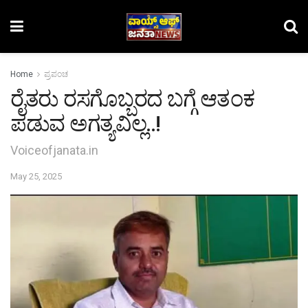
Home
ಪ್ರಪಂಚ
ರೈತರು ರಸಗೊಬ್ಬರದ ಬಗ್ಗೆ ಆತಂಕ
ಪಡುವ ಅಗತ್ಯವಿಲ್ಲ..!
Voiceofjanata.in
May 25, 2025