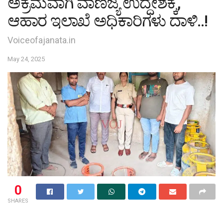
ಅಕ್ರಮವಾಗಿ ವಾಣಿಜ್ಯ ಉದ್ದೇಶಕ್ಕೆ,
ಆಹಾರ ಇಲಾಖೆ ಅಧಿಕಾರಿಗಳು ದಾಳಿ..!
Voiceofajanata.in
May 24, 2025
0
SHARES