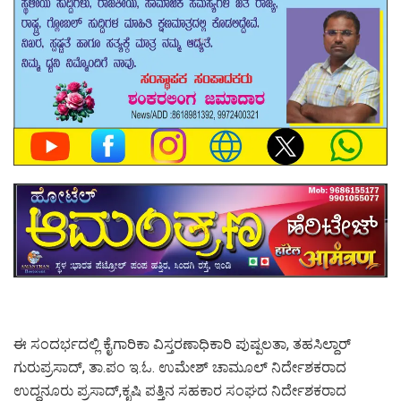
ಈ ಸಂದರ್ಭದಲ್ಲಿ ಕೈಗಾರಿಕಾ ವಿಸ್ತರಣಾಧಿಕಾರಿ ಪುಷ್ಪಲತಾ, ತಹಸಿಲ್ದಾರ್
ಗುರುಪ್ರಸಾದ್, ತಾ.ಪಂ ಇ.ಓ. ಉಮೇಶ್ ಚಾಮೂಲ್ ನಿರ್ದೇಶಕರಾದ
ಉದ್ದನೂರು ಪ್ರಸಾದ್,ಕೃಷಿ ಪತ್ತಿನ ಸಹಕಾರ ಸಂಘದ ನಿರ್ದೇಶಕರಾದ