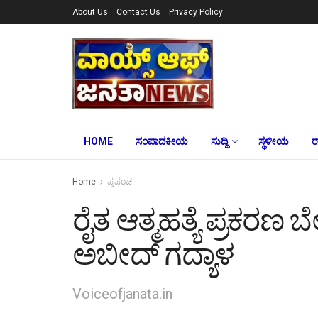
About Us
Contact Us
Privacy Policy
HOME
ಸಂಪಾದಕೀಯ
ಸುದ್ದಿ
ಸ್ಥಳೀಯ
ರ
Home
ಪ್ರಪಂಚ
ರೈತ ಆತ್ಮಹತ್ಯೆ ಪ್ರಕರಣ ಬ
ಅಬೀದ್ ಗದ್ಯಾಳ
Voiceofjanata.in