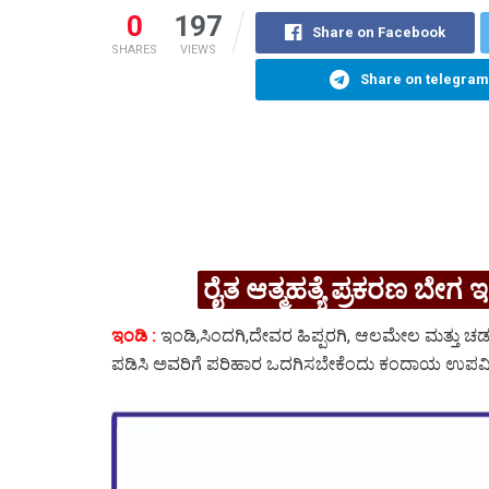
0
197
Share on Facebook
SHARES
VIEWS
Share on telegram
ರೈತ ಆತ್ಮಹತ್ಯೆ ಪ್ರಕರಣ ಬೇಗ 
ಇಂಡಿ :
ಇಂಡಿ,ಸಿಂದಗಿ,ದೇವರ ಹಿಪ್ಪರಗಿ, ಆಲಮೇಲ ಮತ್ತು ಚಡಚ
ಪಡಿಸಿ ಅವರಿಗೆ ಪರಿಹಾರ ಒದಗಿಸಬೇಕೆಂದು ಕಂದಾಯ ಉಪವಿಬ