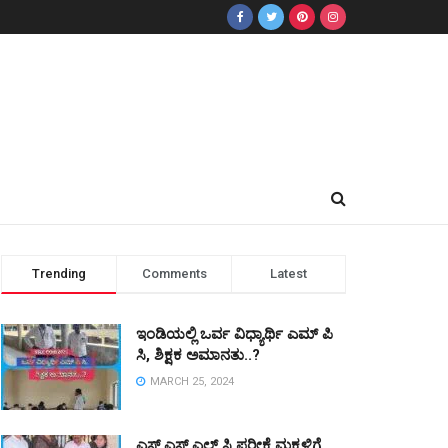
Trending
Comments
Latest
ಇಂಡಿಯಲ್ಲಿ ಒರ್ವ ವಿಧ್ಯಾರ್ಥಿ ಎಮ್ ಪಿ
ಸಿ, ಶಿಕ್ಷಕ ಅಮಾನತು..?
MARCH 25, 2024
ಎಸ್ ಎಸ್ ಎಲ್ ಸಿ ಪರೀಕ್ಷೆ ಮಕ್ಕಳಿಗೆ