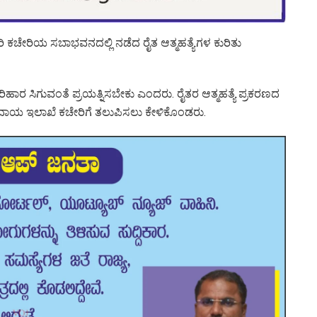
ಚೇರಿಯ ಸಬಾಭವನದಲ್ಲಿ ನಡೆದ ರೈತ ಆತ್ಮಹತ್ಯೆಗಳ ಕುರಿತು
ರಿಹಾರ ಸಿಗುವಂತೆ ಪ್ರಯತ್ನಿಸಬೇಕು ಎಂದರು. ರೈತರ ಆತ್ಮಹತ್ಯೆ ಪ್ರಕರಣದ
ಾಯ ಇಲಾಖೆ ಕಚೇರಿಗೆ ತಲುಪಿಸಲು ಕೇಳಿಕೊಂಡರು.