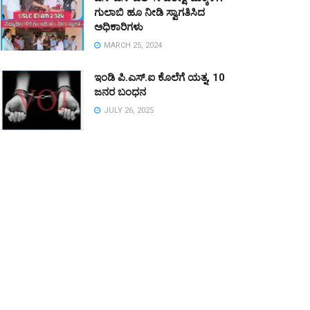
ಗುಲಾಬಿ ಹೂ ನೀಡಿ ಸ್ವಾಗತಿಸಿದ
ಅಧಿಕಾರಿಗಳು
MARCH 25, 2024
ಇಂಡಿ ಪಿ.ಎಸ್.ಐ ಕೊಲೆಗೆ ಯತ್ನ, 10
ಜನರ ಬಂಧನ
JULY 26, 2025