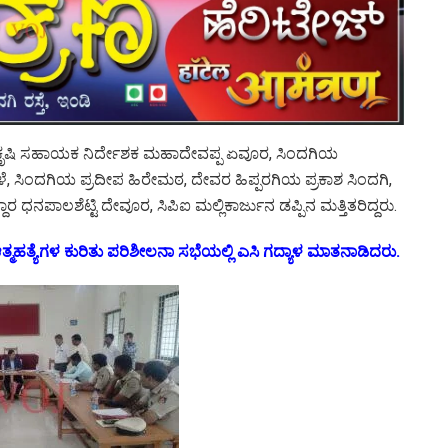
 ಕೃಷಿ ಸಹಾಯಕ ನಿರ್ದೇಶಕ ಮಹಾದೇವಪ್ಪ ಏವೂರ, ಸಿಂದಗಿಯ
ಿಂದಗಿಯ ಪ್ರದೀಪ ಹಿರೇಮಠ, ದೇವರ ಹಿಪ್ಪರಗಿಯ ಪ್ರಕಾಶ ಸಿಂದಗಿ,
ಪಾಲಶೆಟ್ಟಿ ದೇವೂರ, ಸಿಪಿಐ ಮಲ್ಲಿಕಾರ್ಜುನ ಡಪ್ಪಿನ ಮತ್ತಿತರಿದ್ದರು.
ಮಹತ್ಯೆಗಳ ಕುರಿತು ಪರಿಶೀಲನಾ ಸಭೆಯಲ್ಲಿ ಎಸಿ ಗದ್ಯಾಳ ಮಾತನಾಡಿದರು.