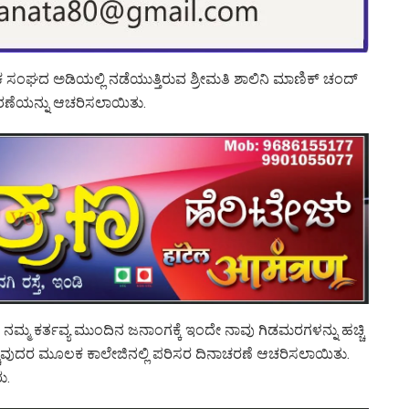
ಧಕ ಸಂಘದ ಅಡಿಯಲ್ಲಿ ನಡೆಯುತ್ತಿರುವ ಶ್ರೀಮತಿ ಶಾಲಿನಿ ಮಾಣಿಕ್ ಚಂದ್
ರಣೆಯನ್ನು ಆಚರಿಸಲಾಯಿತು.
ದು ನಮ್ಮ ಕರ್ತವ್ಯ ಮುಂದಿನ ಜನಾಂಗಕ್ಕೆ ಇಂದೇ ನಾವು ಗಿಡಮರಗಳನ್ನು ಹಚ್ಚಿ
್ಚುವುದರ ಮೂಲಕ ಕಾಲೇಜಿನಲ್ಲಿ ಪರಿಸರ ದಿನಾಚರಣೆ ಆಚರಿಸಲಾಯಿತು.
ು.