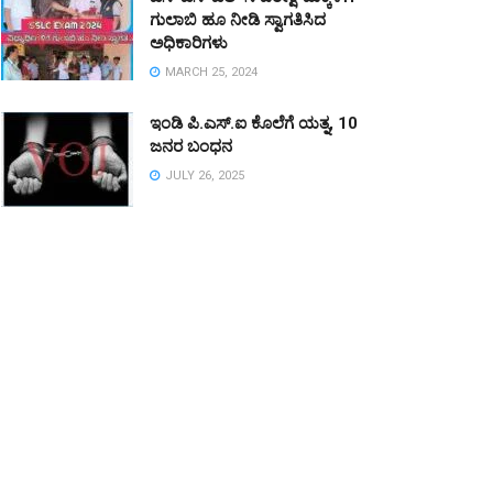
ಗುಲಾಬಿ ಹೂ ನೀಡಿ ಸ್ವಾಗತಿಸಿದ
ಅಧಿಕಾರಿಗಳು
MARCH 25, 2024
ಇಂಡಿ ಪಿ.ಎಸ್.ಐ ಕೊಲೆಗೆ ಯತ್ನ, 10
ಜನರ ಬಂಧನ
JULY 26, 2025