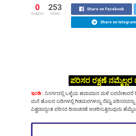
0
253
Share on Facebook
SHARES
VIEWS
Share on telegram
ಪರಿಸರ ರಕ್ಷಣೆ ನಮ್ಮೆಲ
ಇಂಡಿ :
ನಿಸರ್ಗದಲ್ಲಿ ಒಳ್ಳೆಯ ಹವಾಮಾನ ಮಳೆ ಬರಬೇಕಾದರೆ ಗ
ಮನೆ ಹೊಲದ ಬದಿಗಳಲ್ಲಿ ಗಿಡಮರಗಳನ್ನು ನೆಟ್ಟು ಪರಿಸರವನ್ನು ರ
ವಿಶ್ವದಾದ್ಯಂತ ಪರಿಸರ ದಿನಾಚರಣೆ ಆಚರಿಸುತ್ತಿರುವುದು 