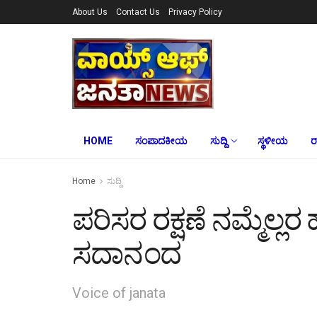
About Us
Contact Us
Privacy Policy
HOME
ಸಂಪಾದಕೀಯ
ಸುದ್ದಿ
ಸ್ಥಳೀಯ
ರ
Home
ಸುದ್ದಿ
ಪರಿಸರ ರಕ್ಷಣೆ ನಮ್ಮೆಲ್ಲ
ಸದಾನಂದ
Voice of janata