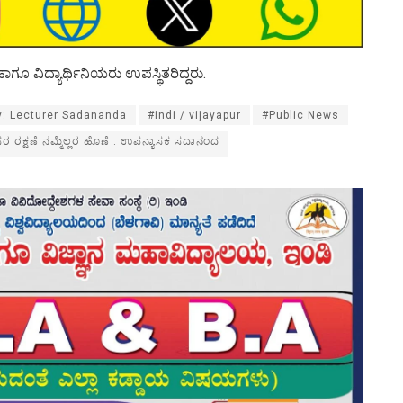
ೂ ವಿದ್ಯಾರ್ಥಿನಿಯರು ಉಪಸ್ಥಿತರಿದ್ದರು.
ty: Lecturer Sadananda
#indi / vijayapur
#Public News
ರ ರಕ್ಷಣೆ ನಮ್ಮೆಲ್ಲರ ಹೊಣೆ : ಉಪನ್ಯಾಸಕ ಸದಾನಂದ