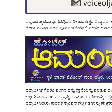
ಪಟ್ಟಣದ ಹೃದಯ ಭಾಗದಲ್ಲಿರುವ ಶ್ರೀ ಶಾಂತೇಶ್ವರ ವಿದ್ಯಾವರ್
ದೋಷಿ ಮಹಿಳಾ ಪದವಿ ಪೂರ್ವ ಕಾಲೇಜಿನಲ್ಲಿ ಪರಿಸರ ದಿನಾಚ
ವಿದ್ಯಾರ್ಥಿನಿಗಳೆಲ್ಲರೂ ಪರಿಸರ ವನ್ನು ರಕ್ಷಣೆಯನ್ನು ಮಾಡುವು
ಒಳ್ಳೆಯ ವಾತಾವರಣವನ್ನು ಸೃಷ್ಟಿ ಮಾಡೋಣ, ಸಸಿಗಳನ್ನು ಹಚ
ವಿದ್ಯಾರ್ಥಿನಿಯರು ಕಾಲೇಜ್ ಕ್ಯಾಂಪಸ್ ನಲ್ಲಿ ಗಿಡಗಳನ್ನು ಹಚ್ಚಿದರ