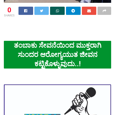
0
SHARES
ತಂಬಾಕು ಸೇವನೆಯಿಂದ ಮುಕ್ತರಾಗಿ
ಸುಂದರ ಆರೋಗ್ಯಯುತ ಜೀವನ
ಕಟ್ಟಿಕೊಳ್ಳುವುದು..!