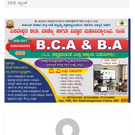
28ನೇ ರ‍್ಯಾಂಕ್