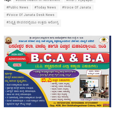
Tags:
#Good health in retirement
#indi / vijayapur
#Public News
#Today News
#Voice Of Janata
#Voice Of Janata Desk News
#ನಿವೃತ್ತಿ ಜೀವನದಲ್ಲಿಯೂ ಉತ್ತಮ ಆರೋಗ್ಯ