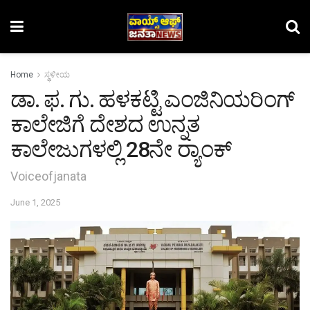
Home
ಸ್ಥಳೀಯ
ಡಾ. ಫ. ಗು. ಹಳಕಟ್ಟಿ ಎಂಜಿನಿಯರಿಂಗ್
ಕಾಲೇಜಿಗೆ ದೇಶದ ಉನ್ನತ
ಕಾಲೇಜುಗಳಲ್ಲಿ 28ನೇ ರ‍್ಯಾಂಕ್
Voiceofjanata
June 1, 2025