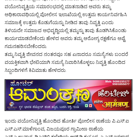
ವಯೋನಿವೃತ್ತಿಯ ಸಮಾರಂಭದಲ್ಲಿ ಮಾತನಾಡಿದ ಅವರು ತಮ್ಮ
ಅಧಿಕಾರಾವಧಿಯಲ್ಲಿ ಪೋಲೀಸ ಇಲಾಖೆಯಲ್ಲಿ ಉತ್ತಮ ಕಾರ್ಯನಿರ್ವಹಿಸಿ
ಸಮಾಜಕ್ಕೆ ಉತ್ತಮ ಕೊಡುಗೆಯನ್ನು ನೀಡಿದ ತಾವು ನಿವೃತ್ತಿ ಎಂದು
ತಿಳಿಯದೇ ಸಮಾಜದ ಅಭಿವೃದ್ದಿಯಲ್ಲಿ ತಮ್ಮನ್ನು ತಾವು ತೊಡಗಿಸಿಕೊಂಡು
ಕಾರ್ಯಮಾಡಬೇಕೆಂದು ಹೇಳಿದ ಅವರು ತಮ್ಮ ಆರೋಗ್ಯ ರಕ್ಷಣೆಗೂ ಅಷ್ಟೆ
ಗಮನಹರಿಸಬೇಕೆಂದರು.
ತಮ್ಮ ನಿವೃತ್ತಿ ಜೀವನದ ನಂತರವೂ ಸಹ ಏನಾದರೂ ಸಮಸ್ಯೆಗಳು ಬಂದರೆ
ವಯಕ್ತಿಕವಾಗಿ ಭೇಟಿಯಾಗಿ ಸಮಸ್ಯೆ ನಿವಾರಿಸಿಕೊಳ್ಳಲು ನಿವೃತ್ತಿ ಹೊಂದಿದ
ಸಿಬ್ಬಂದಿಗಳಿಗೆ ಕಿವಿಮಾತು ಹೇಳಿದರು.
ಇಂದು ವಯೋನಿವೃತ್ತಿ ಹೊಂದಿದ ಹೋರ್ತಿ ಪೋಲೀಸ ಠಾಣೆಯ ಪಿ.ಎಸ್.ಐ
ಎಸ್.ಎಸ್.ಮಾಳೆಗಾಂವ, ವಿಜಯಪೂರ ಗ್ರಾಮೀಣ ಠಾಣೆಯ
ಎಸ್.ಎ.ಉಪ್ಪಾರ, ಡಿಎಸ್‌ಬಿ ಕಛೇರಿಯ ಆರ್.ಡಿ.ಕುಸೂರ, ಎ.ಎಸ್.ಐಗಳಾದ