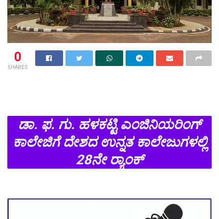
0
SHARES
ಡಾ. ಫ. ಗು. ಹಳಕಟ್ಟಿ ಎಂಜಿನಿಯರಿಂಗ್
ಕಾಲೇಜಿಗೆ ದೇಶದ ಉನ್ನತ ಕಾಲೇಜುಗಳಲ್ಲಿ
28ನೇ ರ‍್ಯಾಂಕ್