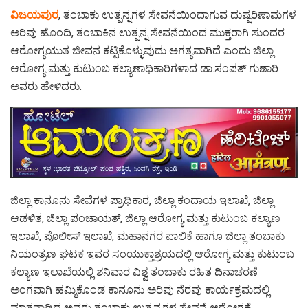
ವಿಜಯಪುರ
, ತಂಬಾಕು ಉತ್ಪನ್ನಗಳ ಸೇವನೆಯಿಂದಾಗುವ ದುಷ್ಷರಿಣಾಮಗಳ
ಅರಿವು ಹೊಂದಿ, ತಂಬಾಕಿನ ಉತ್ಪನ್ನ ಸೇವನೆಯಿಂದ ಮುಕ್ತರಾಗಿ ಸುಂದರ
ಆರೋಗ್ಯಯುತ ಜೀವನ ಕಟ್ಟಿಕೊಳ್ಳುವುದು ಅಗತ್ಯವಾಗಿದೆ ಎಂದು ಜಿಲ್ಲಾ
ಆರೋಗ್ಯ ಮತ್ತು ಕುಟುಂಬ ಕಲ್ಯಾಣಾಧಿಕಾರಿಗಳಾದ ಡಾ.ಸಂಪತ್ ಗುಣಾರಿ
ಅವರು ಹೇಳಿದರು.
ಜಿಲ್ಲಾ ಕಾನೂನು ಸೇವೆಗಳ ಪ್ರಾಧಿಕಾರ, ಜಿಲ್ಲಾ ಕಂದಾಯ ಇಲಾಖೆ, ಜಿಲ್ಲಾ
ಆಡಳಿತ, ಜಿಲ್ಲಾ ಪಂಚಾಯತ್, ಜಿಲ್ಲಾ ಆರೋಗ್ಯ ಮತ್ತು ಕುಟುಂಬ ಕಲ್ಯಾಣ
ಇಲಾಖೆ, ಪೊಲೀಸ್ ಇಲಾಖೆ, ಮಹಾನಗರ ಪಾಲಿಕೆ ಹಾಗೂ ಜಿಲ್ಲಾ ತಂಬಾಕು
ನಿಯಂತ್ರಣ ಘಟಕ ಇವರ ಸಂಯುಕ್ತಾಶ್ರಯದಲ್ಲಿ ಆರೋಗ್ಯ ಮತ್ತು ಕುಟುಂಬ
ಕಲ್ಯಾಣ ಇಲಾಖೆಯಲ್ಲಿ ಶನಿವಾರ ವಿಶ್ವ ತಂಬಾಕು ರಹಿತ ದಿನಾಚರಣೆ
ಅಂಗವಾಗಿ ಹಮ್ಮಿಕೊಂಡ ಕಾನೂನು ಅರಿವು ನೆರವು ಕಾರ್ಯಕ್ರಮದಲ್ಲಿ
ಮಾತನಾಡಿದ ಅವರು ತಂಬಾಕು ಉತ್ಪನ್ನಗಳ ಸೇವನೆ ಆರೋಗ್ಯಕ್ಕೆ