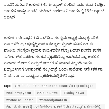
ಎಂಜಿನಿಯರಿಂಗ್ ಕಾಲೇಜಿಗೆ 45ನೇ ರ‍್ಯಾಂಕ್ ಬಂದಿದೆ. ಇದರ ಜೊತೆಗೆ ದಕ್ಷಿಣ
ಭಾರತದ ಉನ್ನತ ಎಂಜಿನಿಯರಿಂಗ್ ಕಾಲೇಜು ವಿಭಾಗಗಳಲ್ಲಿ 15ನೇ ರ‍್ಯಾಂಕ್
ಲಭಿಸಿದೆ.
ಕಾಲೇಜಿನ ಈ ಸಾಧನೆಗೆ ಬಿ.ಎಲ್.ಡಿ.ಇ ಸಂಸ್ಥೆಯ ಅಧ್ಯಕ್ಷ ಮತ್ತು ಕೈಗಾರಿಕೆ,
ಮೂಲಸೌಲಭ್ಯ ಅಭಿವೃದ್ಧಿ ಹಾಗೂ ಜಿಲ್ಲಾ ಉಸ್ತುವಾರಿ ಸಚಿವ ಎಂ. ಬಿ.
ಪಾಟೀಲ, ಸಂಸ್ಥೆಯ ಪ್ರಧಾನ ಕಾರ್ಯದರ್ಶಿ ಮತ್ತು ವಿಧಾನ ಪರಿಷತ ಶಾಸಕ
ಸುನೀಲಗೌಡ ಪಾಟೀಲ ಸಂತನ ವ್ಯಕ್ತಪಡಿಸಿದ್ದು, ಕಾಲೇಜಿನ ಎಲ್ಲ ಆಡಳಿತ
ಮಂಡಳಿ, ಬೋಧಕ ಮತ್ತು ಬೋಧಕರ ಹೊರತಾದ ಸಿಬ್ಬಂದಿ ಹಾಗೂ
ವಿದ್ಯಾರ್ಥಿಗಳಿಗೆ ಅಭಿನಂದನೆ ಸಲ್ಲಿಸಿದ್ದಾರೆ ಎಂದು ಕಾಲೇಜಿನ ನಿರ್ದೇಶಕ ಡಾ.
ವಿ. ಜಿ. ಸಂಗಮ ಮಾಧ್ಯಮ ಪ್ರಕಟಣೆಯಲ್ಲಿ ತಿಳಿಸಿದ್ದಾರೆ.
Tags:
#Dr. Fr. Gu. 28th rank in the country's top colleges
#indi / vijayapur
#Public News
#Today News
#Voice Of Janata
#Voiceofjanata.in
#ಡಾ. ಫ. ಗು. ಹಳಕಟ್ಟಿ ಎಂಜಿನಿಯರಿಂಗ್ ಕಾಲೇಜಿಗೆ ದೇಶದ ಉನ್ನತ ಕಾಲೇಜುಗಳಲ್ಲಿ