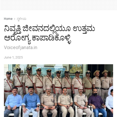
Home
ಸ್ಥಳೀಯ
ನಿವೃತ್ತಿ ಜೀವನದಲ್ಲಿಯೂ ಉತ್ತಮ
ಆರೋಗ್ಯ ಕಾಪಾಡಿಕೊಳ್ಳಿ
Voiceofjanata.in
June 1, 2025