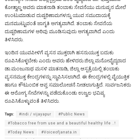
ಕೋತ್ವಾಲ್ಡ ಅವರು ಮಾತನಾಡಿ ತಂಬಾಕು ಸೇವನೆಯು ಮನುಷ್ಯನ ಮೇಲೆ
ಉಂಟುಮಾಡುವ ದುಷ್ಪರಿಣಾಮಗಳನ್ನು ಯುವ ಸಮುದಾಯಕ್ಕೆ
ಮನಮುಟ್ಟುವಂತೆ ಜಾಗೃತಿ ಅಗತ್ಯವಾಗಿದೆ. ತಂಬಾಕು ಸೇವನೆಯ
ದುಷ್ಪರಿಣಾಮಗಳ ಅರಿವು ಮೂಡಿಸುವುದು ಅಗತ್ಯವಾಗಿದೆ ಎಂದು
ತಿಳಿಸಿದರು.
ಇಂದಿನ ಯುವಪೀಳಿಗೆ ವ್ಯಸನ ಮುಕ್ತರಾಗಿ ಹಸನುಯುಕ್ತ ಬದುಕು
ರೂಪಿಸಿಕೊಳ್ಳಬೇಕು ಎಂದು ಅವರು ಹೇಳಿದರು.ಜಿಲ್ಲಾ ಮನೋವೈದ್ಯರಾದ
ಡಾ.ಮಂಜುನಾಥ ಮಸಳಿ ಮಾತನಾಡಿ, ಜಿಲ್ಲಾ ಆಸ್ಪತ್ರೆಯಲ್ಲಿ ತಂಬಾಕು
ವ್ಯಸನಮುಕ್ತ ಕೇಂದ್ರಗಳನ್ನು ಸ್ಥಾಪಿಸಿಸಲಾಗಿದೆ. ಈ ಕೇಂದ್ರಗಳಲ್ಲಿ ವೈಯುಕ್ತಿಕ
ಹಾಗೂ ಕೌಟುಂಬಿಕ ಆಪ್ತ ಸಮಾಲೋಚನೆ ನೀಡಲಾಗುತ್ತಿದೆ. ಸಾರ್ವಜನಿಕರು
ಈ ಆರೋಗ್ಯ ಸೇವೆಗಳನ್ನು ಪಡೆದುಕೊಂಡು ಉಜ್ವಲ ಭವಿಷ್ಯ
ರೂಪಿಸಿಕೊಳ್ಳುವಂತೆ ತಿಳಿಸಿದರು.
Tags:
#indi / vijayapur
#Public News
#Tobacco free from use and a beautiful healthy life ..!
#Today News
#Voiceofjanata.in