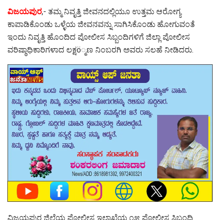
ವಿಜಯಪುರ
,- ತಮ್ಮ ನಿವೃತ್ತಿ ಜೀವನದಲ್ಲಿಯೂ ಉತ್ತಮ ಆರೋಗ್ಯ
ಕಾಪಾಡಿಕೊಂಡು ಒಳ್ಳೆಯ ಜೀವನವನ್ನು ಸಾಗಿಸಿಕೊಂಡು ಹೋಗುವಂತೆ
ಇಂದು ನಿವೃತ್ತಿ ಹೊಂದಿದ ಪೋಲೀಸ ಸಿಬ್ಬಂದಿಗಳಿಗೆ ಜಿಲ್ಲಾ ಪೋಲೀಸ
ವರಿಷ್ಠಾಧಿಕಾರಿಗಳಾದ ಲಕ್ಷö್ಮಣ ನಿಂಬರಗಿ ಅವರು ಸಲಹೆ ನೀಡಿದರು.
ವಿಜಯಪುರ ಜಿಲ್ಲೆಯ ಪೋಲೀಸ ಇಲಾಖೆಯ ೧೫ ಪೋಲೀಸ ಸಿಬ್ಬಂದಿ