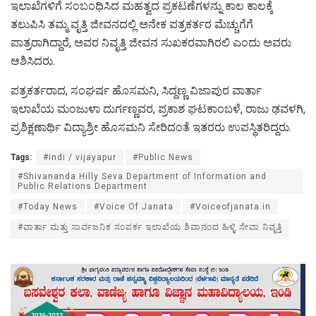
ಇಲಾಖೆಗಳಿಗೆ ಸಂಬಂಧಿಸಿದ ಮಹತ್ವದ ಪ್ರಕಟಣೆಗಳನ್ನು ಕಾಲ ಕಾಲಕ್ಕೆ
ತಲುಪಿಸಿ ತಮ್ಮ ವೃತ್ತಿ ಜೀವನದಲ್ಲಿ ಅನೇಕ ಪತ್ರಕರ್ತರ ಮೆಚ್ಚುಗೆಗೆ
ಪಾತ್ರರಾಗಿದ್ದಾರೆ, ಅವರ ನಿವೃತ್ತಿ ಜೀವನ ಸುಖಕರವಾಗಿರಲಿ ಎಂದು ಅವರು
ಆಶಿಸಿದರು.
ಪತ್ರಕರ್ತರಾದ, ಸಂಘರ್ಷ ಹೊಸಮನಿ, ಸಿದ್ದಣ್ಣ ವಿಜಾಪುರ ವಾರ್ತಾ
ಇಲಾಖೆಯ ಮಂಜುಳಾ ದುರ್ಗಣ್ಣವರ, ಪ್ರಕಾಶ ಘಟಕಾಂಬಳೆ, ರಾಜು ಢವಳಗಿ,
ಪ್ರಶಿಕ್ಷಣಾರ್ಥಿ ವಿದ್ಯಾಶ್ರೀ ಹೊಸಮನಿ ಸೇರಿದಂತೆ ಇತರರು ಉಪಸ್ಥಿತರಿದ್ದರು.
Tags:
#indi / vijayapur
#Public News
#Shivananda Hilly Seva Department of Information and
Public Relations Department
#Today News
#Voice Of Janata
#Voiceofjanata.in
#ವಾರ್ತಾ ಮತ್ತು ಸಾರ್ವಜನಿಕ ಸಂಪರ್ಕ ಇಲಾಖೆಯ ಶಿವಾನಂದ ಹಿಳ್ಳಿ ಸೇವಾ ನಿವೃತ್ತಿ