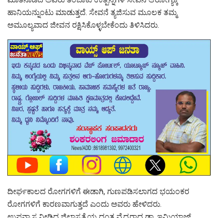
ಹಾನಿಯನ್ನುಂಟು ಮಾಡುತ್ತದೆ. ಸೇವನೆ ತ್ಯಜಿಸುವ ಮೂಲಕ ತಮ್ಮ
ಅಮೂಲ್ಯವಾದ ಜೀವನ ರಕ್ಷಿಸಿಕೊಳ್ಳಬೇಕೆಂದು ತಿಳಿಸಿದರು.
ದೀರ್ಘಕಾಲದ ರೋಗಗಳಿಗೆ ಈಡಾಗಿ, ಗುಣಪಡಿಸಲಾಗದ ಭಯಂಕರ
ರೋಗಗಳಿಗೆ ಕಾರಣವಾಗುತ್ತದೆ ಎಂದು ಅವರು ಹೇಳಿದರು.
ಉಪನ್ಯಾಸ ನೀಡಿದ ಜಿಲ್ಲಾಸ್ಪತ್ರೆಯ ದಂತ ವೈದ್ಯರಾದ ಡಾ. ಇಮ್ತಿಯಾಜ್