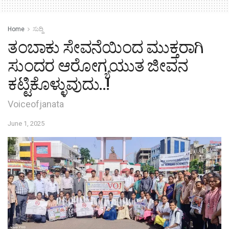
Home
ಸುದ್ದಿ
ತಂಬಾಕು ಸೇವನೆಯಿಂದ ಮುಕ್ತರಾಗಿ
ಸುಂದರ ಆರೋಗ್ಯಯುತ ಜೀವನ
ಕಟ್ಟಿಕೊಳ್ಳುವುದು..!
Voiceofjanata
June 1, 2025