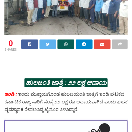
0
SHARES
ಹುಲಜಂತಿ ಜಾತ್ರೆ : ೨೨ ಲಕ್ಷ ಆದಾಯ
ಇಂಡಿ :
ಇಂದು ಮುಕ್ತಾಯಗೊಂಡ ಹುಲಜಯಂತಿ ಜಾತ್ರೆಗೆ ಇಂಡಿ ಘಟಕದ
ಕರ್ನಾಟಕ ರಾಜ್ಯ ಸಾರಿಗೆ ಸಂಸ್ಥೆ ೨೨ ಲಕ್ಷ ರೂ ಆದಾಯವಾಗಿದೆ ಎಂದು ಘಟಕ
ವ್ಯವಸ್ಥಾಪಕ ರೇವಣಸಿದ್ದ ಖೈನೂರ ತಿಳಿಸಿದ್ದಾರೆ.