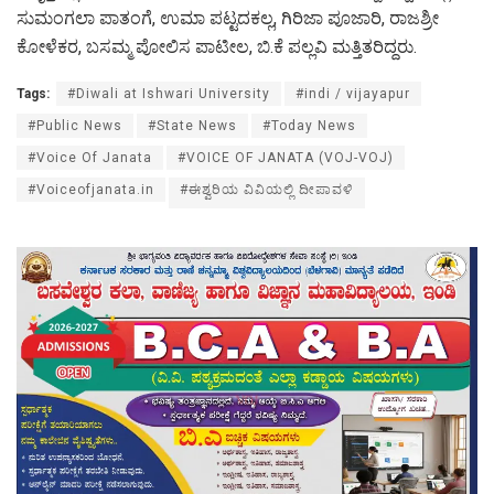
ಸುಮಂಗಲಾ ಪಾತಂಗೆ, ಉಮಾ ಪಟ್ಟದಕಲ್ಲ, ಗಿರಿಜಾ ಪೂಜಾರಿ, ರಾಜಶ್ರೀ
ಕೋಳೆಕರ, ಬಸಮ್ಮ ಪೋಲಿಸ ಪಾಟೀಲ, ಬಿ.ಕೆ ಪಲ್ಲವಿ ಮತ್ತಿತರಿದ್ದರು.
Tags:
#Diwali at Ishwari University
#indi / vijayapur
#Public News
#State News
#Today News
#Voice Of Janata
#VOICE OF JANATA (VOJ-VOJ)
#Voiceofjanata.in
#ಈಶ್ವರಿಯ ವಿವಿಯಲ್ಲಿ ದೀಪಾವಳಿ