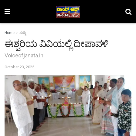
Home
ಸುದ್ದಿ
ಈಶ್ವರಿಯ ವಿವಿಯಲ್ಲಿ ದೀಪಾವಳಿ
Voiceofjanata.in
October 23, 2025