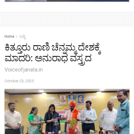
Home
ಸುದ್ದಿ
ಕಿತ್ತೂರು ರಾಣಿ ಚೆನ್ನಮ್ಮ ದೇಶಕ್ಕೆ
ಮಾದರಿ: ಅನುರಾಧ ವಸ್ತ್ರದ
Voiceofjanata.in
October 23, 2025