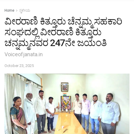
Home
ಸ್ಥಳೀಯ
ವೀರರಾಣಿ ಕಿತ್ತೂರು ಚೆನ್ನಮ್ಮ ಸಹಕಾರಿ
ಸಂಘದಲ್ಲಿ ವೀರರಾಣಿ ಕಿತ್ತೂರು
ಚನ್ನಮ್ಮನವರ 247ನೇ ಜಯಂತಿ
Voiceofjanata.in
October 23, 2025