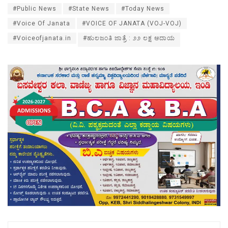
#Public News
#State News
#Today News
#Voice Of Janata
#VOICE OF JANATA (VOJ-VOJ)
#Voiceofjanata.in
#ಹುಲಜಂತಿ ಜಾತ್ರೆ : ೨೨ ಲಕ್ಷ ಆದಾಯ