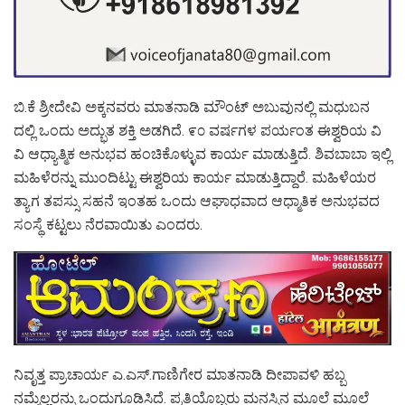
ಬಿ.ಕೆ ಶ್ರೀದೇವಿ ಅಕ್ಕನವರು ಮಾತನಾಡಿ ಮೌಂಟ್ ಅಬುವುನಲ್ಲಿ ಮಧುಬನ
ದಲ್ಲಿ ಒಂದು ಅದ್ಭುತ ಶಕ್ತಿ ಅಡಗಿದೆ. ೯೦ ವರ್ಷಗಳ ಪರ್ಯಂತ ಈಶ್ವರಿಯ ವಿ
ವಿ ಆಧ್ಯಾತ್ಮಿಕ ಅನುಭವ ಹಂಚಿಕೊಳ್ಳುವ ಕಾರ್ಯ ಮಾಡುತ್ತಿದೆ. ಶಿವಬಾಬಾ ಇಲ್ಲಿ
ಮಹಿಳೆರನ್ನು ಮುಂದಿಟ್ಟು ಈಶ್ವರಿಯ ಕಾರ್ಯ ಮಾಡುತ್ತಿದ್ದಾರೆ. ಮಹಿಳೆಯರ
ತ್ಯಾಗ ತಪಸ್ಸು ಸಹನೆ ಇಂತಹ ಒಂದು ಆಘಾಧವಾದ ಆಧ್ಮಾತಿಕ ಅನುಭವದ
ಸಂಸ್ಥೆ ಕಟ್ಟಲು ನೆರವಾಯಿತು ಎಂದರು.
ನಿವೃತ್ತ ಪ್ರಾಚಾರ್ಯ ಎ.ಎಸ್.ಗಾಣಿಗೇರ ಮಾತನಾಡಿ ದೀಪಾವಳಿ ಹಬ್ಬ
ನಮ್ಮೆಲ್ಲರನ್ನು ಒಂದುಗೂಡಿಸಿದೆ. ಪ್ರತಿಯೊಬ್ಬರು ಮನಸ್ಸಿನ ಮೂಲೆ ಮೂಲೆ