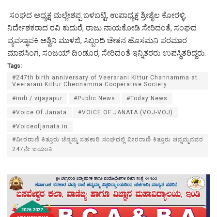
ಸಂಘದ ಅಧ್ಯಕ್ಷ ಮಲ್ಲೇಶಪ್ಪ ಬಳಬಟ್ಟಿ, ಉಪಾಧ್ಯಕ್ಷ ಶ್ರೀಶೈಲ ಕೋರಳ್ಳಿ,
ನಿರ್ದೇಶಕರಾದ ರವಿ ಕುದುರೆ, ರಾಜು ನಾಯಕೋಡಿ ಸೇರಿದಂತೆ, ಸಂಘದ
ವ್ಯವಸ್ಥಾಪಕಿ ಅಶ್ವಿನಿ ಮುಳಜಿ, ಸಿಬ್ಬಂದಿ ಚೇತನ ಹೊಸಮನಿ ಪರಮಾರ
ಮಾಪಸಿಂಗ, ಸಂಜಯ್ ದಿಂಡೂರ, ಸೇರಿದಂತೆ ಇನ್ನಿತರರು ಉಪಸ್ಥಿತರಿದ್ದರು.
Tags:
#247th birth anniversary of Veerarani Kittur Channamma at
Veerarani Kittur Chennamma Cooperative Society
#indi / vijayapur
#Public News
#Today News
#Voice Of Janata
#VOICE OF JANATA (VOJ-VOJ)
#Voiceofjanata.in
#ವೀರರಾಣಿ ಕಿತ್ತೂರು ಚೆನ್ನಮ್ಮ ಸಹಕಾರಿ ಸಂಘದಲ್ಲಿ ವೀರರಾಣಿ ಕಿತ್ತೂರು ಚನ್ನಮ್ಮನವರ
247ನೇ ಜಯಂತಿ