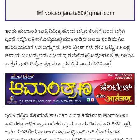
ಇಂದು ಹುಲಜಂತಿ ಜಾತ್ರೆ ನಿಮಿತ್ಯ ಹೋದ ಬಸ್ಸಿನ ಕೊನೆಗೆ ಬಂದ ಬಸ್ಸಿಗೆ
ಪೂಜೆ ಸಲ್ಲಿಸಿ ಪತ್ರಿಕಾಗೋಷ್ಠಿಯಲ್ಲಿ ಮಾತನಾಡಿದ ಅವರು ಇಂಡಿಯಿAದ
ಹುಲಜಯಂತಿಗೆ ೪೫ ಬಸ್ಸುಗಳು ೨೪೧ ಟ್ರೀಪ್ ಗಳು ಸೇರಿ ಒಟ್ಟು ೨೨ ಲಕ್ಷ
ಆದಾಯ ಬಂದಿದ್ದು ಇದು ವಿಜಯಪುರ ಜಿಲ್ಲೆಯಲ್ಲಿ ಡಿಪೋಗಳಲ್ಲಿ ಹುಲಜಂತಿ
ಜಾತ್ರೆಗೆ ಇಂಡಿ ಡಿಪೋ ಪ್ರಥಮ ಸ್ಥಾನದಲ್ಲಿದೆ ಎಂದು ತಿಳಿಸಿದ್ದಾರೆ.
ಇಂಡಿ ಪಟ್ಟಣ ಸೇರಿದಂತೆ ತಾಲೂಕಿನ ವಿವಿಧ ಕಡೆಗಳಿಂದ ಅಂದಾಜು ೪೦
ಸಾವಿರಕ್ಕೂ ಅಧಿಕ ಪ್ರಾಯಾಣಿಕರು ಪ್ರಯಾಣ ಮಾಡಿರುವದಾಗಿ ತಿಳಿಸಿದ್ದಾರೆ.
ಆನಂದ ಬಡಿಗೇರ, ಎಂ.ಆರ್.ಪಾರ್ಥನಳ್ಳಿ, ಎನ್.ಎಸ್.ಹೊಟಗೊಂಡ,
ಎಲ್,ಆರ್.ರಾಠೋಡ, ಜಿ.ಎಂ.ಸೋನಾವನೆ,ಟಿ.ಕೆ.ರಾಠೋಡ, ವಾಯ್.ಬಿ.ಬಿಸೆ,