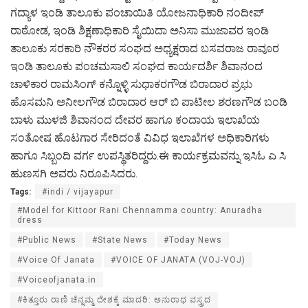
ಗದ್ಯಾಳ ಇಂಡಿ ತಾಲೂಕು ಪಂಚಾಯಿತಿ ಯೋಜನಾಧಿಕಾರಿ ನಂದೀಪ್
ರಾಠೋಡ, ಇಂಡಿ ಶಿಕ್ಷಣಾಧಿಕಾರಿ ಸೈಯಿದಾ ಅನಿಸಾ ಮುಜಾವರ ಇಂಡಿ
ತಾಲೂಕು ಸರಕಾರಿ ನೌಕರರ ಸಂಘದ ಅಧ್ಯಕ್ಷರಾದ ಬಸವರಾಜ ರಾವೂರ
ಇಂಡಿ ತಾಲೂಕು ಪಂಚಮಸಾಲಿ ಸಂಘದ ಕಾರ್ಯದರ್ಶಿ ಶಿವಾನಂದ
ಚಾಳಿಕಾರ ರಾಮಸಿಂಗ್ ಕನ್ನೊಳ್ಳಿ ಸುಧಾಕರಗೌಡ ಬಿರಾದಾರ ಪ್ರಭು
ಹೊಸಮನಿ ಅನೀಲಗೌಡ ಬಿರಾದಾರ ಆರ್ ಬಿ ಪಾಟೀಲ ಶರಣಗೌಡ ಬಂಡಿ
ಬಾಳು ಮುಳಜಿ ಶಿವಾನಂದ ದೇವರ ಹಾಗೂ ಕಂದಾಯ ಇಲಾಖೆಯ
ಸಂತೋಷ ಹೊಟಗಾರ ಸೇರಿದಂತೆ ವಿವಿಧ ಇಲಾಖೆಗಳ ಅಧಿಕಾರಿಗಳು
ಹಾಗೂ ಸಿಬ್ಬಂದಿ ವರ್ಗ ಉಪಸ್ಥಿತರಿದ್ದರು.ಈ ಕಾರ್ಯಕ್ರಮವನ್ನು ಇಸಿಓ ಎ ಸಿ
ಹುಣಸಗಿ ಅವರು ನಿರೂಪಿಸಿದರು.
Tags:
#indi / vijayapur
#Model for Kittoor Rani Chennamma country: Anuradha
dress
#Public News
#State News
#Today News
#Voice Of Janata
#VOICE OF JANATA (VOJ-VOJ)
#Voiceofjanata.in
#ಕಿತ್ತೂರು ರಾಣಿ ಚೆನ್ನಮ್ಮ ದೇಶಕ್ಕೆ ಮಾದರಿ: ಅನುರಾಧ ವಸ್ತ್ರದ