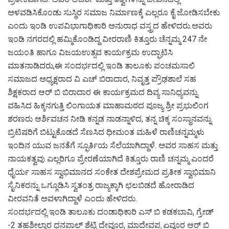
ಅಳವಡಿಸಿಕೊಂಡು ಸುಸ್ಥಿರ ಸಮಾಜ ನಿರ್ಮಾಣಕ್ಕೆ ಎಲ್ಲರೂ ಕೈ ಜೋಡಿಸಬೇಕು
ಎಂದು ಇಂಡಿ ಉಪವಿಭಾಗಾಧಿಕಾರಿ ಅನುರಾಧ ವಸ್ತ್ರದ ಹೇಳಿದರು.ಅವರು
ಇಂಡಿ ನಗರದಲ್ಲಿ ಹಮ್ಮಿಕೊಂಡಿದ್ದ ವೀರರಾಣಿ ಕಿತ್ತೂರು ಚೆನ್ನಮ್ಮ 247 ನೇ
ಜಯಂತಿ ಹಾಗೂ ವಿಜಯಉತ್ಸವ ಕಾರ್ಯಕ್ರಮ ಉದ್ಘಾಟಿಸಿ
ಮಾತನಾಡಿದರು,ಈ ಸಂದರ್ಭದಲ್ಲಿ ಇಂಡಿ ತಾಲೂಕು ಪಂಚಮಸಾಲಿ
ಸಮಾಜದ ಅಧ್ಯಕ್ಷರಾದ ವಿ ಎಚ್ ಬಿರಾದಾರ, ನಿವೃತ್ತ ಪ್ರೌಢಶಾಲೆ ಸಹ
ಶಿಕ್ಷಕರಾದ ಆರ್ ಬಿ ಬಿರಾದಾರ ಈ ಕಾರ್ಯಕ್ರಮದ ದಿವ್ಯ ಸಾನಿಧ್ಯವನ್ನು
ವಹಿಸಿದ ಹಿಕ್ಕನಗುತ್ತಿ ಲಿಂಗಾಯತ ಮಾಹಾಮಠದ ಪೂಜ್ಯ ಶ್ರೀ ಪ್ರಭುಲಿಂಗ
ಶರಣರು ಆರ್ಶಿವಚನ ನೀಡಿ ಕನ್ನಡ ನಾಡನ್ನಾಳಿದ, ತನ್ನ ಚಿಕ್ಕ ಸಂಸ್ಥಾನವನ್ನು
ಬ್ರಿಟಿಷರಿಗೆ ಬಿಟ್ಟುಕೊಡದೆ ಸೆಣಸಿದ ಧೀಮಂತ ಮಹಿಳೆ ರಾಣಿಚನ್ನಮ್ಮಳು
ಇಂದಿನ ಯುವ ಜನತೆಗೆ ಸ್ಫೂರ್ತಿಯ ಸೆಲೆಯಾಗಿದ್ದಾಳೆ. ಅವರ ಸಾಹಸ ಮತ್ತು
ನಾಯಕತ್ವವು ಎಲ್ಲರಿಗೂ ಪ್ರೇರಣೆಯಾಗಿದೆ ಕಿತ್ತೂರು ರಾಣಿ ಚನ್ನಮ್ಮ ಎಂದರೆ
ಧೈರ್ಯ ಸಾಹಸ ಸ್ವಾಭಿಮಾನದ ಸಂಕೇತ ದೇಶಪ್ರೇಮದ ಪ್ರತೀಕ ಸ್ವಾಭಿಮಾನಿ
ಸೈನಿಕರನ್ನು ಒಗ್ಗೂಡಿಸಿ ಸ್ವತಂತ್ರ ರಾಜ್ಯಕ್ಕಾಗಿ ಛಲಬಿಡದೆ ಹೋರಾಡಿದ
ವೀರವನಿತೆ ಅವಳಾಗಿದ್ದಾಳೆ ಎಂದು ಹೇಳಿದರು.
ಸಂದರ್ಭದಲ್ಲಿ ಇಂಡಿ ತಾಲೂಕು ದಂಡಾಧಿಕಾರಿ ಎಸ್ ಬಿ ಕಡಕಬಾವಿ, ಗ್ರೇಡ್
-2 ತಹಶೀಲ್ದಾರ ಧನಪಾಲ್ ಶೆಟ್ಟಿ ದೇವೂರ, ಮಾದೇವಪ್ಪ ಏವೂರ ಆರ್ ಬಿ