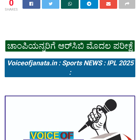
0
SHARES
ಚಾಂಪಿಯನ್ನರಿಗೆ ಆರ್‌ಸಿಬಿ ಮೊದಲ ಪರೀಕ್ಷೆ
Voiceofjanata.in : Sports NEWS : IPL 2025
: