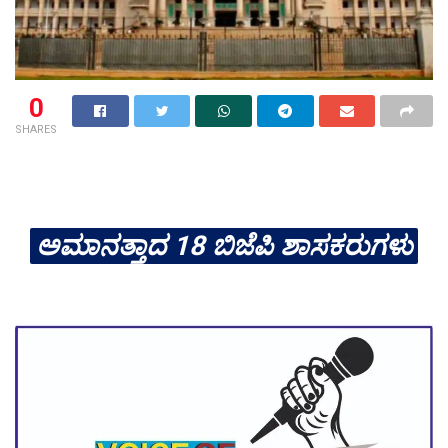
0
SHARES
ಅಮಾನತ್ತಾದ 18 ಬಿಜೆಪಿ ಶಾಸಕರುಗಳು