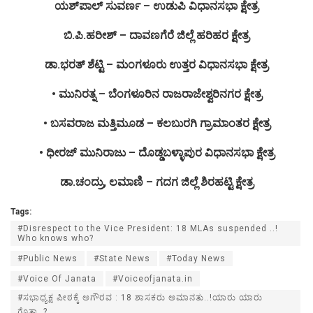
ಯಶ್‌ಪಾಲ್‌ ಸುವರ್ಣ – ಉಡುಪಿ ವಿಧಾನಸಭಾ ಕ್ಷೇತ್ರ
ಬಿ.ಪಿ.ಹರೀಶ್ – ದಾವಣಗೆರೆ ಜಿಲ್ಲೆ ಹರಿಹರ ಕ್ಷೇತ್ರ
ಡಾ.ಭರತ್ ಶೆಟ್ಟಿ – ಮಂಗಳೂರು ಉತ್ತರ ವಿಧಾನಸಭಾ ಕ್ಷೇತ್ರ
• ಮುನಿರತ್ನ – ಬೆಂಗಳೂರಿನ ರಾಜರಾಜೇಶ್ವರಿನಗರ ಕ್ಷೇತ್ರ
• ಬಸವರಾಜ ಮತ್ತಿಮೂಡ – ಕಲಬುರಗಿ ಗ್ರಾಮಾಂತರ ಕ್ಷೇತ್ರ
• ಧೀರಜ್ ಮುನಿರಾಜು – ದೊಡ್ಡಬಳ್ಳಾಪುರ ವಿಧಾನಸಭಾ ಕ್ಷೇತ್ರ
ಡಾ.ಚಂದ್ರು, ಲಮಾಣಿ – ಗದಗ ಜಿಲ್ಲೆ ಶಿರಹಟ್ಟಿ ಕ್ಷೇತ್ರ
Tags:
#Disrespect to the Vice President: 18 MLAs suspended ..!
Who knows who?
#Public News
#State News
#Today News
#Voice Of Janata
#Voiceofjanata.in
#ಸಭಾಧ್ಯಕ್ಷ ಪೀಠಕ್ಕೆ ಅಗೌರವ : 18 ಶಾಸಕರು ಅಮಾನತು..!ಯಾರು ಯಾರು
ಗೊತ್ತಾ..?