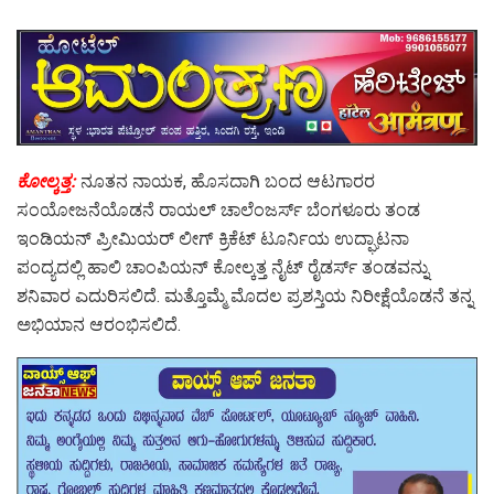
ಕೋಲ್ಕತ್ತ:
ನೂತನ ನಾಯಕ, ಹೊಸದಾಗಿ ಬಂದ ಆಟಗಾರರ
ಸಂಯೋಜನೆಯೊಡನೆ ರಾಯಲ್‌ ಚಾಲೆಂಜರ್ಸ್ ಬೆಂಗಳೂರು ತಂಡ
ಇಂಡಿಯನ್ ಪ್ರೀಮಿಯರ್ ಲೀಗ್ ಕ್ರಿಕೆಟ್‌ ಟೂರ್ನಿಯ ಉದ್ಘಾಟನಾ
ಪಂದ್ಯದಲ್ಲಿ ಹಾಲಿ ಚಾಂಪಿಯನ್ ಕೋಲ್ಕತ್ತ ನೈಟ್‌ ರೈಡರ್ಸ್ ತಂಡವನ್ನು
ಶನಿವಾರ ಎದುರಿಸಲಿದೆ. ಮತ್ತೊಮ್ಮೆ ಮೊದಲ ಪ್ರಶಸ್ತಿಯ ನಿರೀಕ್ಷೆಯೊಡನೆ ತನ್ನ
ಅಭಿಯಾನ ಆರಂಭಿಸಲಿದೆ.