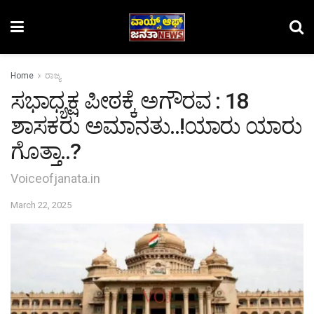
Home
ರಾಜ್ಯ
ಸಭಾಧ್ಯಕ್ಷ ಪೀಠಕ್ಕೆ ಅಗೌರವ : 18
ಶಾಸಕರು ಅಮಾನತು..!ಯಾರು ಯಾರು
ಗೊತ್ತಾ..?
Voiceofjanata.in
March 22, 2025