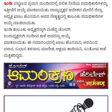
ಇಂಡಿ:
ಪಟ್ಟಣದ ಪ್ರವಾಸಿ ಮಂದಿರದಲ್ಲಿ ದಲಿತ ಸೇನೆಯ ಪದಾಧಿಕಾರಿಗಳನ್ನು
ಇತ್ತೀಚೆಗೆ ಆಯ್ಕೆ ಮಾಡಲಾಯಿತು. ರಾಜ್ಯಾಧ್ಯಕ್ಷರ ಆದೇಶದ ಮೇರೆಗೆ ಜಿಲ್ಲಾ
ಅಧ್ಯಕ್ಷ ಖಾಜು ಹೊಸಮನಿ ಅವರ ನೇತೃತ್ವದಲ್ಲಿ ತಾಲೂಕು ಪದಾಧಿಕಾರಿಗಳ
ಆಯ್ಕೆ ಮಾಡಲಾಯಿತು.
ಇಂಡಿ ತಾಲೂಕು ಅಧ್ಯಕ್ಷರನ್ನಾಗಿ ಮಡೆಪ್ಪ ಚೋರಗಿ
ಉಪಾಧ್ಯಕ್ಷರಾಗಿ ಸಂದೀಪ ಕಾಳೆ ಅವರನ್ನು ಆಯ್ಕೆ
ಮಾಡಲಾಯಿತು. ಈ ಸಮಾರಂಭದಲ್ಲಿ ಖಾಜು ಹೊಸಮನಿ, ಅರವಿಂದ
ವಠಾರ, ಸುಭಾಸ ತಳವಾರ, ಮಾದೇಶ, ಅಕ್ಷಯ ಹಾದಿಮನಿ, ಸಂತೋಷ ಕಾಳೆ
ಮತ್ತಿತರಿದ್ದರು.