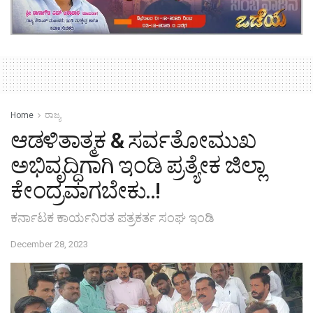
Home
ರಾಜ್ಯ
ಆಡಳಿತಾತ್ಮಕ & ಸರ್ವತೋಮುಖ
ಅಭಿವೃದ್ಧಿಗಾಗಿ ಇಂಡಿ ಪ್ರತ್ಯೇಕ ಜಿಲ್ಲಾ
ಕೇಂದ್ರವಾಗಬೇಕು..!
ಕರ್ನಾಟಕ ಕಾರ್ಯನಿರತ ಪತ್ರಕರ್ತ ಸಂಘ ಇಂಡಿ
December 28, 2023