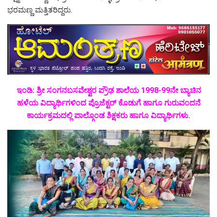
ಭರಮಣ್ಣ ಮತ್ತಿತರಿದ್ದರು.
ಇಂಡಿ: ಶ್ರೀ ಸಂಗನಬಸವೇಶ್ವರ ಪ್ರೌಢ ಶಾಲೆಯ 1998-99ನೇ ಬ್ಯಾಚಿನ
ಹಳೆಯ ವಿದ್ಯಾರ್ಥಿಗಳಿಂದ ಪ್ರೊಜೆಕ್ಟರ್ ಕೊಡುಗೆ ಹಾಗೂ ಗುರುವಂದನೆ
ಕಾರ್ಯಕ್ರಮದಲ್ಲಿ
ಪಾಲ್ಗೊಂಡ ಶಿಕ್ಷಕರು ಹಾಗೂ ವಿದ್ಯಾರ್ಥಿಗಳು.