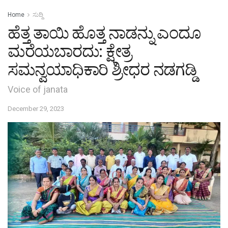
Home
ಸುದ್ದಿ
ಹೆತ್ತ ತಾಯಿ ಹೊತ್ತ ನಾಡನ್ನು ಎಂದೂ
ಮರೆಯಬಾರದು: ಕ್ಷೇತ್ರ
ಸಮನ್ವಯಾಧಿಕಾರಿ ಶ್ರೀಧರ ನಡಗಡ್ಡಿ
Voice of janata
December 29, 2023