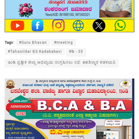
Tags:
#Guru Bhavan
#meeting
#Tahasildar BS Kadakabavi
#ಡಿ - 30
ಇಂಡಿ ಪ್ರತ್ಯೇಕ ಜಿಲ್ಲಾ ಅಭಿಪ್ರಾಯ ಸಂಗ್ರಹಿಸಲು ಸಭೆ: ತಹಶಿಲ್ದಾರ ಕಡಕಭಾವಿ