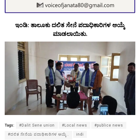
ಇಂಡಿ: ತಾಲೂಕು ದಲಿತ ಸೇನೆ ಪದಾಧಿಕಾರಿಗಳ ಆಯ್ಕೆ
ಮಾಡಲಾಯಿತು.
Tags:
#Dalit Sene union
#Local news
#publice news
#ದಲಿತ ಸೇನೆಯ ಪದಾಧಿಕಾರಿಗಳ ಆಯ್ಕೆ..
indi