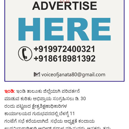
ಇಂಡಿ:
ಇಂಡಿ ತಾಲೂಕು ಜಿಲ್ಲೆಯಾಗಿ ಪರಿವರ್ತನೆ
ಮಾಡುವ ಕುರಿತು ಅಭಿಪ್ರಾಯ ಸಂಗ್ರಹಿಸಲು ಡಿ. 30
ರಂದು ಪಟ್ಟಣದ ಕ್ಷೇತ್ರಶಿಕ್ಷಣಾಧಿಕಾರಿಗಳ
ಕಾರ್ಯಾಲಯದ ಗುರುಭವನದಲ್ಲಿ ಬೆಳಗ್ಗೆ 11
ಗಂಟೆಗೆ ಸಭೆ ಕರೆಯಲಾಗಿದೆ. ಸಭೆಯ ಅಧ್ಯಕ್ಷತೆ ಕಂದಾಯ
ಉಪವಿಭಾಗಾಧಿಕಾರಿ ಅಬೀದ್ ಗದ್ಯಾಳ ವಹಿಸುವರು. ಆಸಕ್ತರು, ತಮ್ಮ