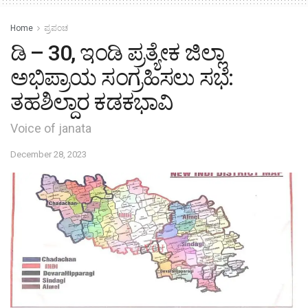
Home
ಪ್ರಪಂಚ
ಡಿ – 30, ಇಂಡಿ ಪ್ರತ್ಯೇಕ ಜಿಲ್ಲಾ
ಅಭಿಪ್ರಾಯ ಸಂಗ್ರಹಿಸಲು ಸಭೆ:
ತಹಶಿಲ್ದಾರ ಕಡಕಭಾವಿ
Voice of janata
December 28, 2023