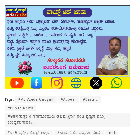
Tags:
#Ac Abida Gadyall
#Appeal
#Distric
#Public News
#ಆಡಳಿತಾತ್ಮಕ & ಸರ್ವತೋಮುಖ ಅಭಿವೃದ್ಧಿಗಾಗಿ ಇಂಡಿ ಪ್ರತ್ಯೇಕ ಜಿಲ್ಲಾ
ಕೇಂದ್ರವಾಗಬೇಕು..!
#ಇಂಡಿ ಪ್ರತ್ಯೇಕ ಜಿಲ್ಲಾಗೆ ಆಗ್ರಹ
#ಕಾರ್ಯನಿರತ ಪತ್ರಕರ್ತ ಸಂಘ
indi