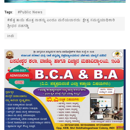
Tags:
#Public News
#ಹೆತ್ತ ತಾಯಿ ಹೊತ್ತ ನಾಡನ್ನು ಎಂದೂ ಮರೆಯಬಾರದು: ಕ್ಷೇತ್ರ ಸಮನ್ವಯಾಧಿಕಾರಿ
ಶ್ರೀಧರ ನಡಗಡ್ಡಿ
indi