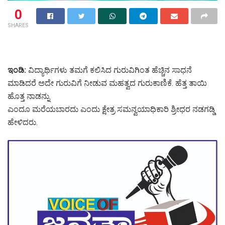
0
SHARES
ಇಂಡಿ:
ವಿದ್ಯಾರ್ಥಿಗಳು ತಮಗೆ ಕಲಿಸಿದ ಗುರುವಿಗಿಂತ ಹೆಚ್ಚಿನ ಸಾಧನೆ
ಮಾಡಿದರೆ ಅದೇ ಗುರುವಿಗೆ ನೀಡುವ ಮಹತ್ವದ ಗುರುಕಾಣಿಕೆ. ಹೆತ್ತ ತಾಯಿ
ಹೊತ್ತ ನಾಡನ್ನು
ಎಂದೂ ಮರೆಯಬಾರದು ಎಂದು ಕ್ಷೇತ್ರ ಸಮನ್ವಯಾಧಿಕಾರಿ ಶ್ರೀಧರ ನಡಗಡ್ಡಿ
ಹೇಳಿದರು.