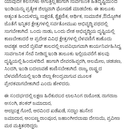
ಯಾವುದೇ ಕೆಲಸಗಳು ಆಗುತ್ತಿಲ್ಲ.‌ಹಾಗಾಗಿ ಸಾರ್ವಜನಿಕ ಹಿತದೃಷ್ಟಿಯಿಂದ
ಇಂಡಿಯನ್ನು ಪ್ರತ್ಯೇಕ ಜಿಲ್ಲಾವಾಗಿ ಘೋಷಣೆ ಮಾಡಬೇಕು. ಈ ತಾಲೂಕು
ಅತ್ಯಂತ ಹಿಂದುಳಿದ್ದು, ಸಾಕ್ಷರತೆ, ಶೈಕ್ಷಣಿಕ, ಆರ್ಥಿಕ, ಸಾಮಾಜಿಕ ,ಔದ್ಯೋಗಿಕ
ಜೊತೆಗೆ ಇನ್ನಿತರ ಕ್ಷೇತ್ರಗಳಲ್ಲಿ ಸರ್ವತೋಮುಖ ಅಭಿವೃದ್ಧಿ ಪಥದಲ್ಲಿ
ಸಾಗಬೇಕಾಗಿದೆ. ಒಂದು ನಾಡು, ಒಂದು ದೇಶ ಅಭಿವೃದ್ಧಿಯ ದೃಷ್ಟಿಯಲ್ಲಿ
ಕಾಣಬೇಕಾದರೆ ಆ ಪ್ರದೇಶ ವಿವಿಧ ಕ್ಷೇತ್ರಗಳಲ್ಲಿ ಬೆಳವಣಿಗೆ ಕಾಣೊದು
ಅವಶ್ಯಕ.‌ ಆದರೆ ಬ್ರಿಟಿಷ್ ಕಾಲದಲ್ಲಿ ಉಪವಿಭಾಗವಾಗಿ ಕಾರ್ಯನಿರ್ವಹಿಸಿದ್ದ,
ಸಾರ್ವಜನಿಕ ಸೇವೆ ನೀಡಿದ್ದ ಇಂಡಿ ತಾಲೂಕು ಇಲ್ಲಿಯವರೆಗೆ ಹಲವು
ದೃಷ್ಟಿಯಲ್ಲಿ ಹಿಂದುಳಿದಿದೆ. ಹಾಗಾಗಿ ದೇವರಹಿಪ್ಪರಗಿ, ಆಲಮೇಲ, ಚಡಚಣ,
ಸಿಂದಗಿ, ಇಂಡಿ ಬದಲಾವಣೆ ಕಾಣಿಸಬೇಕಾಗಿದೆ. ರಾಜ್ಯ, ರಾಷ್ಟ್ರದ
ಬೆಳವಣಿಗೆಯಲ್ಲಿ ಇಂಡಿ ಜಿಲ್ಲಾ ಕೇಂದ್ರವಾಗುವ ಮೂಲಕ
ಪ್ರೇರಕವಾಗಬೇಕಾಗಿದೆ ಎಂದು ಹೇಳಿದರು.
ಈ ಸಂದರ್ಭದಲ್ಲಿ ಲಕ್ಷಣ ಹಿರೆಕುರಬರ ಲಾಲಸಿಂಗ ರಾಠೋಡ, ನಾಗರಾಜ
ಆಸಂಗಿ, ಶಂಕರ್ ಜಮಾದಾರ,
ಅಲ್ಲಾಬಕ್ಷ ಗೋರೆ, ಅರವಿಂದ ಖಡೆಖಡೆ, ಸದ್ದಾಂ ಹುಸೇನ
ಜಮಾದಾರ, ಅಂಬಣ್ಣ ರಾಂಪೂರ, ಜಹಾಂಗೀರಬಾಷಾ ದೇಸಾಯಿ, ಪ್ರವೀಣ
ಮಠ ಮತ್ತಿತರರಿದ್ದರು.