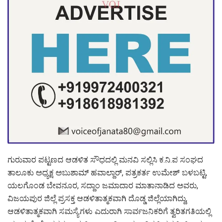
ಗುರುವಾರ ಪಟ್ಟಣದ ಆಡಳಿತ ಸೌಧದಲ್ಲಿ ಮನವಿ ಸಲ್ಲಿಸಿ ಕ.ನಿ.ಪ ಸಂಘದ
ತಾಲೂಕು ಅಧ್ಯಕ್ಷ ಅಬುಶಾಮ್ ಹವಾಲ್ದಾರ್, ಪತ್ರಕರ್ತ ಉಮೇಶ್ ಬಳಬಟ್ಟಿ,
ಯಲಗೊಂಡ ಬೇವನೂರ, ಸದ್ದಾಂ ಜಮಾದಾರ ಮಾತಾನಾಡಿದ ಅವರು,
ವಿಜಯಪುರ ಜಿಲ್ಲೆ ಪ್ರಸಕ್ತ ಆಡಳಿತಾತ್ಮಕವಾಗಿ ದೊಡ್ಡ ಜಿಲ್ಲೆಯಾಗಿದ್ದು,
ಆಡಳಿತಾತ್ಮಕವಾಗಿ ಸಮಸ್ಯೆಗಳು ಎದುರಾಗಿ ಸಾರ್ವಜನಿಕರಿಗೆ ತ್ವರಿತಗತಿಯಲ್ಲಿ