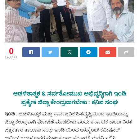
0
SHARES
ಆಡಳಿತಾತ್ಮಕ & ಸರ್ವತೋಮುಖ ಅಭಿವೃದ್ಧಿಗಾಗಿ ಇಂಡಿ
ಪ್ರತ್ಯೇಕ ಜಿಲ್ಲಾ ಕೇಂದ್ರವಾಗಬೇಕು : ಕನಿಪ ಸಂಘ
ಇಂಡಿ :
ಆಡಳಿತಾತ್ಮಕ ಮತ್ತು ಸಾರ್ವಜನಿಕ ಹಿತದೃಷ್ಟಿಯಿಂದ ಇಂಡಿಯನ್ನು
ಜಿಲ್ಲಾ ಕೇಂದ್ರವಾಗಿ ಘೋಷಣೆ ಮಾಡಬೇಕು ಎಂದು ಕರ್ನಾಟಕ ಕಾರ್ಯನಿರತ
ಪತ್ರಕರ್ತರ ತಾಲೂಕು ಸಂಘ ಇಂಡಿ ಯಿಂದ ಅಸಿಸ್ಟೆಂಟ್ ಕಮಿಷನರ್
ಅಬೀದ್ ಗದ್ಯಾಳ ಅವರ ಮೂಲಕ ರಾಜ್ಯ ಸರಕಾರಕ್ಕೆ ಮನವಿ ಸಲ್ಲಿಸಿ