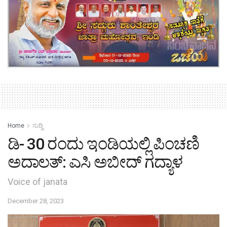
Home
ಸುದ್ದಿ
ಡಿ- 30 ರಂದು ಇಂಡಿಯಲ್ಲಿ ಪಿಂಚಣಿ
ಅದಾಲತ್: ಎಸಿ ಅಬೀದ್ ಗದ್ಯಾಳ
Voice of janata
December 28, 2023