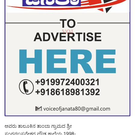
ಅವರು ತಾಲೂಕಿನ ತಾಂಬಾ ಗ್ರಾಮದ ಶ್ರೀ
ಸಂಗನಬಸವೇಶ್ವರ ಪ್ರೌಢ ಶಾಲೆಯ 1998-