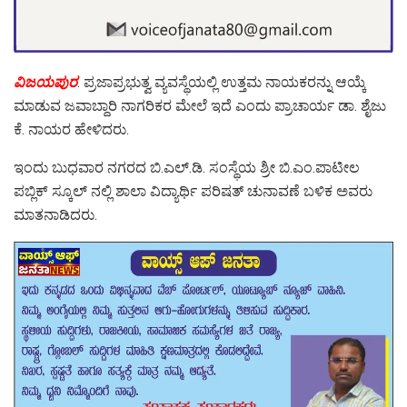
ವಿಜಯಪುರ
. ಪ್ರಜಾಪ್ರಭುತ್ವ ವ್ಯವಸ್ಥೆಯಲ್ಲಿ ಉತ್ತಮ ನಾಯಕರನ್ನು ಆಯ್ಕೆ
ಮಾಡುವ ಜವಾಬ್ದಾರಿ ನಾಗರಿಕರ ಮೇಲೆ ಇದೆ ಎಂದು ಪ್ರಾಚಾರ್ಯ ಡಾ. ಶೈಜು
ಕೆ. ನಾಯರ ಹೇಳಿದರು.
ಇಂದು ಬುಧವಾರ ನಗರದ ಬಿ.ಎಲ್.ಡಿ. ಸಂಸ್ಥೆಯ ಶ್ರೀ ಬಿ.ಎಂ.ಪಾಟೀಲ
ಪಬ್ಲಿಕ್ ಸ್ಕೂಲ್ ನಲ್ಲಿ ಶಾಲಾ ವಿದ್ಯಾರ್ಥಿ ಪರಿಷತ್ ಚುನಾವಣೆ ಬಳಿಕ ಅವರು
ಮಾತನಾಡಿದರು.