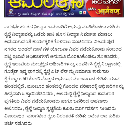
ಎರಡನೇ ಹಂತದ ನಿಲ್ದಾಣ ಕಾಮಗಾರಿಗೆ ಅನುವು ಮಾಡಿಕೊಡಲು ಹಳೆಯ
ರೈಲ್ವೆ ನಿಲ್ದಾಣವನ್ನು ಒಡೆದು ಹಾಕಿ ಹೊಸ ನಿಲ್ದಾಣ ನಿರ್ಮಾಣ ಮಾಡಲು
ಅನುವಾಗುವಂತೆ ಕಾರ್ಯತ್ವರಿತಗೊಳಿಸಲು ಸೂಚಿಸಿದರು. ವಿಜಯಪುರ
ನಗರದ ಅಂಡರ್ ಪಾಸ್ ಗಳ ಯೋಜನಾ ವಿವರ ಪಡೆದುಕೊಂಡು ಸಂಬಂಧ
ಪಟ್ಟ ಇಲಾಖೆ ಅಧಿಕಾರಿಗಳಿಗೆ ಅನುಮತಿ ದೊರಕಿಸಿಕೊಡಲು ಸೂಚಿಸಿದರು ,
ರೈಲ್ವೆ ಇಲಾಖೆಯ ಮೇಲ್ಮಟ್ಟದ ಅಧಿಕಾರಿಗಳನ್ನು ಸಂಪರ್ಕಿಸಿ ರೈಲ್ವೆ ನಿಲ್ದಾಣದಲ್ಲಿ
ಗೂಡ್ಶೆಡ್ ಇದ್ದ ಭಾಗದಲ್ಲಿ ರೈಲ್ವೆ ಪಿಟ್ ಲೆನ್ ನ್ನು ನಿರ್ಮಾಣ ಕಾಮಗಾರಿ
ಕೈಗೊಳ್ಳಲು 50 ಕೋಟಿ ಮೊತ್ತದ ಅನುದಾನ ಮಂಜೂರಾದ ಕುರಿತು ಯಾವ
ಹಂತದಲ್ಲಿದೆ , ಮಂಜೂರ ಹಂತದಲ್ಲಿ ಗೊಂದಲ ಪರಿಹಾರಕ್ಕೆ ಅಧಿಕಾರಿಗಳನ್ನು
ತೀವ್ರವಾಗಿ ಒತ್ತಾಯಿಪಡಿಸಿದರು , ಆಲಮಟ್ಟಿ ರೈಲ್ವೆ ನಿಲ್ದಾಣದ ಕಾಮಗಾರಿ
ಪ್ರಗತಿಯ ವಿವರ ಪಡೆದುಕೊಂಡರು ಹಾಗೂ ಜನರಿಂದ ಅಹವಾಲು
ಆಲಿಸಿದರು , ರೈಲ್ವೆ ನಿಲ್ದಾಣ ಸ್ವಚ್ಛತೆಯ ಕುರಿತು ಮಾರ್ಗದರ್ಶನ ನೀಡಿದರು.
ವಿಜಯಪುರ -ಮಂಗಳೂರ ರೈಲು ನಿರಂತರತೆ ಕುರಿತು ಆದೇಶ ಆದ ಕುರಿತು
ಚರ್ಚೆ ನಡೆಸಿದರು