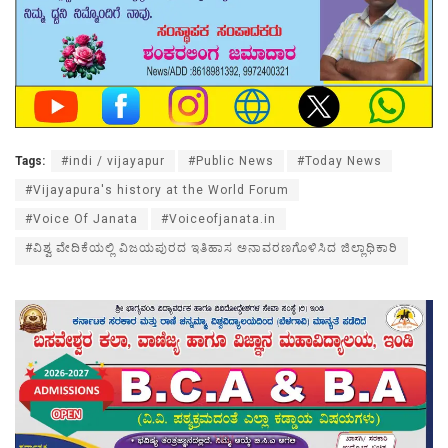
Tags:
#indi / vijayapur
#Public News
#Today News
#Vijayapura's history at the World Forum
#Voice Of Janata
#Voiceofjanata.in
#ವಿಶ್ವ ವೇದಿಕೆಯಲ್ಲಿ ವಿಜಯಪುರದ ಇತಿಹಾಸ ಅನಾವರಣಗೊಳಿಸಿದ ಜಿಲ್ಲಾಧಿಕಾರಿ