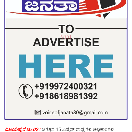
ವಿಜಯಪುರ ಜು.02 :
ಜಗತ್ತಿನ 15 ಏಷ್ಯನ್ ರಾಷ್ಟ್ರಗಳ ಅಧಿಕಾರಿಗಳ