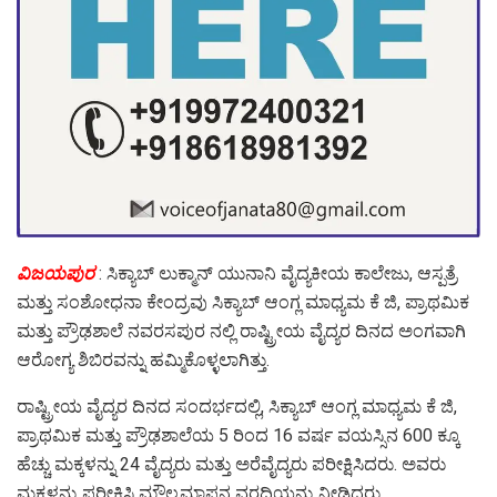
ವಿಜಯಪುರ
: ಸಿಕ್ಯಾಬ್ ಲುಕ್ಮಾನ್ ಯುನಾನಿ ವೈದ್ಯಕೀಯ ಕಾಲೇಜು, ಆಸ್ಪತ್ರೆ
ಮತ್ತು ಸಂಶೋಧನಾ ಕೇಂದ್ರವು ಸಿಕ್ಯಾಬ್ ಆಂಗ್ಲ ಮಾಧ್ಯಮ ಕೆ ಜಿ, ಪ್ರಾಥಮಿಕ
ಮತ್ತು ಪ್ರೌಢಶಾಲೆ ನವರಸಪುರ ನಲ್ಲಿ ರಾಷ್ಟ್ರೀಯ ವೈದ್ಯರ ದಿನದ ಅಂಗವಾಗಿ
ಆರೋಗ್ಯ ಶಿಬಿರವನ್ನು ಹಮ್ಮಿಕೊಳ್ಳಲಾಗಿತ್ತು.
ರಾಷ್ಟ್ರೀಯ ವೈದ್ಯರ ದಿನದ ಸಂದರ್ಭದಲ್ಲಿ, ಸಿಕ್ಯಾಬ್ ಆಂಗ್ಲ ಮಾಧ್ಯಮ ಕೆ ಜಿ,
ಪ್ರಾಥಮಿಕ ಮತ್ತು ಪ್ರೌಢಶಾಲೆಯ 5 ರಿಂದ 16 ವರ್ಷ ವಯಸ್ಸಿನ 600 ಕ್ಕೂ
ಹೆಚ್ಚು ಮಕ್ಕಳನ್ನು 24 ವೈದ್ಯರು ಮತ್ತು ಅರೆವೈದ್ಯರು ಪರೀಕ್ಷಿಸಿದರು. ಅವರು
ಮಕ್ಕಳನ್ನು ಪರೀಕ್ಷಿಸಿ ಮೌಲ್ಯಮಾಪನ ವರದಿಯನ್ನು ನೀಡಿದರು.