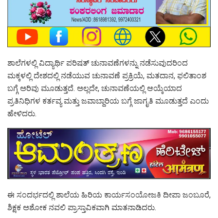
ಶಾಲೆಗಳಲ್ಲಿ ವಿದ್ಯಾರ್ಥಿ ಪರಿಷತ್ ಚುನಾವಣೆಗಳನ್ನು ನಡೆಸುವುದರಿಂದ
ಮಕ್ಕಳಲ್ಲಿ ದೇಶದಲ್ಲಿ ನಡೆಯುವ ಚುನಾವಣೆ ಪ್ರಕ್ರಿಯೆ, ಮತದಾನ, ಫಲಿತಾಂಶ
ಬಗ್ಗೆ ಅರಿವು ಮೂಡುತ್ತದೆ. ಅಲ್ಲದೇ, ಚುನಾವಣೆಯಲ್ಲಿ ಆಯ್ಕೆಯಾದ
ಪ್ರತಿನಿಧಿಗಳ ಕರ್ತವ್ಯ ಮತ್ತು ಜವಾಬ್ದಾರಿಯ ಬಗ್ಗೆ ಜಾಗೃತಿ ಮೂಡುತ್ತದೆ ಎಂದು
ಹೇಳಿದರು.
ಈ ಸಂದರ್ಭದಲ್ಲಿ ಶಾಲೆಯ ಹಿರಿಯ ಕಾರ್ಯಸಂಯೋಜಕಿ ದೀಪಾ ಜಂಬೂರೆ,
ಶಿಕ್ಷಕ ಅಶೋಕ ನವಲಿ ಪ್ರಾಸ್ತಾವಿಕವಾಗಿ ಮಾತನಾಡಿದರು.