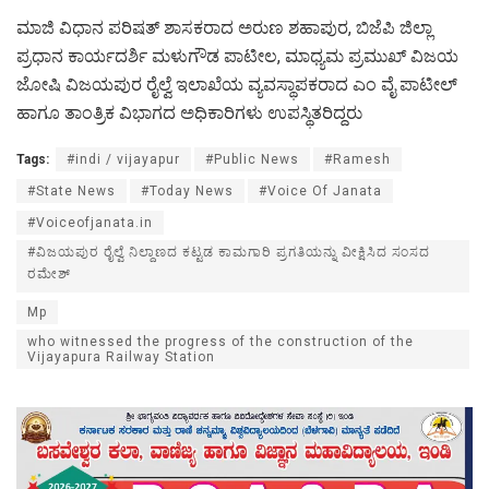
ಮಾಜಿ ವಿಧಾನ ಪರಿಷತ್ ಶಾಸಕರಾದ ಅರುಣ ಶಹಾಪುರ, ಬಿಜೆಪಿ ಜಿಲ್ಲಾ
ಪ್ರಧಾನ ಕಾರ್ಯದರ್ಶಿ ಮಳುಗೌಡ ಪಾಟೀಲ, ಮಾಧ್ಯಮ ಪ್ರಮುಖ್ ವಿಜಯ
ಜೋಷಿ ವಿಜಯಪುರ ರೈಲ್ವೆ ಇಲಾಖೆಯ ವ್ಯವಸ್ಥಾಪಕರಾದ ಎಂ ವೈ ಪಾಟೀಲ್
ಹಾಗೂ ತಾಂತ್ರಿಕ ವಿಭಾಗದ ಅಧಿಕಾರಿಗಳು ಉಪಸ್ಥಿತರಿದ್ದರು
Tags:
#indi / vijayapur
#Public News
#Ramesh
#State News
#Today News
#Voice Of Janata
#Voiceofjanata.in
#ವಿಜಯಪುರ ರೈಲ್ವೆ ನಿಲ್ದಾಣದ ಕಟ್ಟಡ ಕಾಮಗಾರಿ ಪ್ರಗತಿಯನ್ನು ವೀಕ್ಷಿಸಿದ ಸಂಸದ
ರಮೇಶ್
Mp
who witnessed the progress of the construction of the
Vijayapura Railway Station