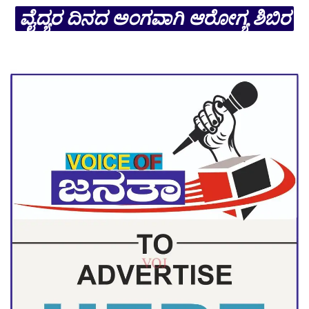
ವೈದ್ಯರ ದಿನದ ಅಂಗವಾಗಿ ಆರೋಗ್ಯ ಶಿಬಿರ