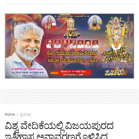
Home
ಪ್ರಪಂಚ
ವಿಶ್ವ ವೇದಿಕೆಯಲ್ಲಿ ವಿಜಯಪುರದ
ಇತಿಹಾಸ ಅನಾವರಣಗೊಳಿಸಿದ