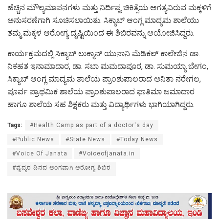
ಹೆಚ್ಚಿನ ಮೌಲ್ಯಮಾಪನಗಳು ಮತ್ತು ನಿರ್ದಿಷ್ಟ ಚಿಕಿತ್ಸೆಯ ಅಗತ್ಯವಿರುವ ಮಕ್ಕಳಿಗೆ
ಅನುಸರಣೆಗಾಗಿ ಸೂಚಿಸಲಾಯಿತು. ಸಿಕ್ಯಾಬ್ ಆಂಗ್ಲ ಮಾದ್ಯಮ ಶಾಲೆಯು
ತಮ್ಮ ಮಕ್ಕಳ ಆರೋಗ್ಯ ದೃಷ್ಟಿಯಿಂದ ಈ ಶಿಬಿರವನ್ನು ಆಯೋಜಿಸಿದ್ದರು.
ಕಾರ್ಯಕ್ರಮದಲ್ಲಿ ಸಿಕ್ಯಾಬ್ ಲುಕ್ಮಾನ್ ಯುನಾನಿ ಮೆಡಿಕಲ್ ಕಾಲೇಜಿನ ಡಾ.
ನಿಕಹತ ಇನಾಮಾದಾರ, ಡಾ. ಸಬಾ ಮಮದಾಪೂರ, ಡಾ. ಸುಮಯ್ಯಾ ಬೇಗಂ,
ಸಿಕ್ಯಾಬ್ ಆಂಗ್ಲ ಮಾದ್ಯಮ ಶಾಲೆಯ ಪ್ರಾಂಶುಪಾಲರಾದ ಅನಿತಾ ನರೇಗಲ,
ಪೂರ್ವ ಪ್ರಾಥಮಿಕ ಶಾಲೆಯ ಪ್ರಾಂಶುಪಾಲರಾದ ಫಾತಿಮಾ ಜಮಾದಾರ
ಹಾಗೂ ಶಾಲೆಯ ಸಹ ಶಿಕ್ಷಕರು ಮತ್ತು ವಿದ್ಯಾರ್ಥಿಗಳು ಭಾಗಿಯಾಗಿದ್ದರು.
Tags:
#Health Camp as part of a doctor's day
#Public News
#State News
#Today News
#Voice Of Janata
#Voiceofjanata.in
#ವೈದ್ಯರ ದಿನದ ಅಂಗವಾಗಿ ಆರೋಗ್ಯ ಶಿಬಿರ