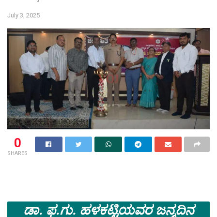
July 3, 2025
0
SHARES
ಡಾ. ಫ.ಗು. ಹಳಕಟ್ಟಿಯವರ ಜನ್ಮದಿನ