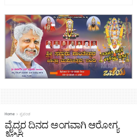
Home
ಪ್ರಪಂಚ
ವೈದ್ಯರ ದಿನದ ಅಂಗವಾಗಿ ಆರೋಗ್ಯ
ಶಿಬಿರ