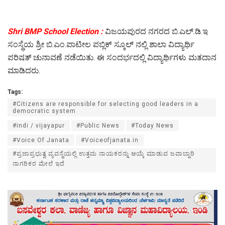
Shri BMP School Election :
ವಿಜಯಪುರದ ನಗರದ ಬಿ.ಎಲ್.ಡಿ.ಇ
ಸಂಸ್ಥೆಯ ಶ್ರೀ ಬಿ.ಎಂ.ಪಾಟೀಲ ಪಬ್ಲಿಕ್ ಸ್ಕೂಲ್ ನಲ್ಲಿ ಶಾಲಾ ವಿದ್ಯಾರ್ಥಿ
ಪರಿಷತ್ ಚುನಾವಣೆ ನಡೆಯಿತು. ಈ ಸಂದರ್ಭದಲ್ಲಿ ವಿದ್ಯಾರ್ಥಿಗಳು ಮತದಾನ
ಮಾಡಿದರು.
Tags:
#Citizens are responsible for selecting good leaders in a
democratic system
#indi / vijayapur
#Public News
#Today News
#Voice Of Janata
#Voiceofjanata.in
#ಪ್ರಜಾಪ್ರಭುತ್ವ ವ್ಯವಸ್ಥೆಯಲ್ಲಿ ಉತ್ತಮ ನಾಯಕರನ್ನು ಆಯ್ಕೆ ಮಾಡುವ ಜವಾಬ್ದಾರಿ
ನಾಗರಿಕರ ಮೇಲೆ ಇದೆ