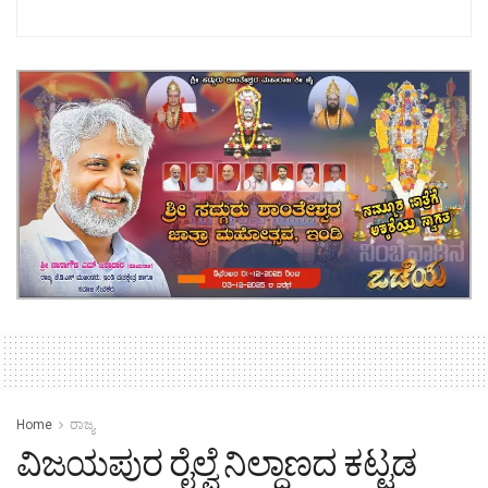
Home
ರಾಜ್ಯ
ವಿಜಯಪುರ ರೈಲ್ವೆ ನಿಲ್ದಾಣದ ಕಟ್ಟಡ