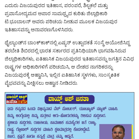
ಎದುರು ವಿಜಯಪುರದ ಇತಿಹಾಸ, ಪರಂಪರೆ, ಶಿಲ್ಪಕಲೆ ಮತ್ತು
ಪ್ರವಾಸೋದ್ಯಮದ ಅಪಾರ ಸಾಮಥ್ರ್ಯದ ಕುರಿತು ಜಿಲ್ಲಾಧಿಕಾರಿ
ಟಿ.ಭೂಬಾಲನ್ ಅವರು ಪರಿಚಯ ನೀಡುವ ಮೂಲಕ ವಿಜಯಪುರ
ಇತಿಹಾಸವನ್ನು ಅನಾವರಣಗೊಳಿಸಿದರು.
ಥೈಲ್ಯಾಂಡ್‍ನ ಬಾಂಕ್‍ಕಾಕ್‍ನಲ್ಲಿ ಏಷ್ಯನ್ ಉತ್ಪಾದಕತೆ ಸಂಸ್ಥೆ ಆಯೋಜಿಸಿದ್ದ
ತರಬೇತಿ ಶಿಬಿರದಲ್ಲಿ ಭಾರತ ಸರ್ಕಾರದ ಪ್ರತಿನಿಧಿಯಾಗಿ ಭಾಗವಹಿಸಿರುವ
ಜಿಲ್ಲಾಧಿಕಾರಿಗಳು, ಐತಿಹಾಸಿಕ ವಿಜಯಪುರದ ಇತಿಹಾಸವನ್ನು ಜಗತ್ತಿನ ವಿವಿಧ
ರಾಷ್ಟ್ರಗಳ ಅಧಿಕಾರಿಗಳಿಗೆ ಪರಿಚಯಿಸಿ, ಆ ದೇಶದ ನಾಗರಿಕರನ್ನು
ವಿಜಯಪುರಕ್ಕೆ ಆಹ್ವಾನಿಸಿ, ಇಲ್ಲಿನ ಐತಿಹಾಸಿಕ ಸ್ಥಳಗಳು, ಸಾಂಸ್ಕøತಿಕ
ವೈಭವವನ್ನು ವೀಕ್ಷಿಸಲು ಅಹ್ವಾನ ನೀಡಿದರು.