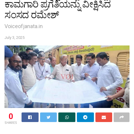
ಕಾಮಗಾರಿ ಪ್ರಗತಿಯನ್ನು ವೀಕ್ಷಿಸಿದ
ಸಂಸದ ರಮೇಶ್
Voiceofjanata.in
July 3, 2025
0
SHARES