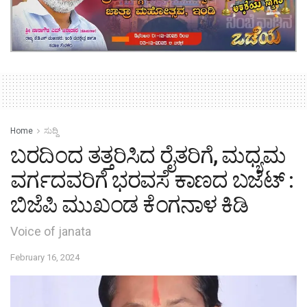
Home
ಸುದ್ದಿ
ಬರದಿಂದ ತತ್ತರಿಸಿದ ರೈತರಿಗೆ, ಮಧ್ಯಮ
ವರ್ಗದವರಿಗೆ ಭರವಸೆ ಕಾಣದ ಬಜೆಟ್ :
ಬಿಜೆಪಿ ಮುಖಂಡ ಕೆಂಗನಾಳ ಕಿಡಿ
Voice of janata
February 16, 2024