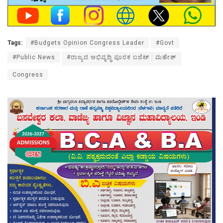
Tags:
#Budgets Opinion Congress Leader
#Govt
#Public News
#ರಾಜ್ಯದ ಅಭಿವೃದ್ಧಿ ಪೂರಕ ಬಜೆಟ್ : ಮಹೇಶ್
Congress