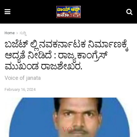
Home
ಸುದ್ದಿ
ಬಜೆಟ್ ಲ್ಲಿ ನವಕರ್ನಾಟಕ ನಿರ್ಮಾಣಕ್ಕೆ
ಆದ್ಯತೆ ನೀಡಿದೆ : ರಾಜ್ಯ ಕಾಂಗ್ರೆಸ್
ಮುಖಂಡ ರಾಜಶೇಖರ.
Voice of janata
February 16, 2024