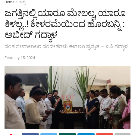
Home
ಸುದ್ದಿ
ಜಗತ್ತಿನಲ್ಲಿ ಯಾರೂ ಮೇಲಲ್ಲ, ಯಾರೂ
ಕಿಳಲ್ಲ..! ಕೀಳರಮೆಯಿಂದ ಹೊರಬನ್ನಿ :
ಅಬೀದ್ ಗದ್ಯಾಳ
ಸಂತ ಸೇವಾಲಾಲರ ಸಂದೇಶಗಳು ಈಗಲೂ ಪ್ರಸ್ತುತ – ಎಸಿ ಗದ್ಯಾಳ
February 15, 2024