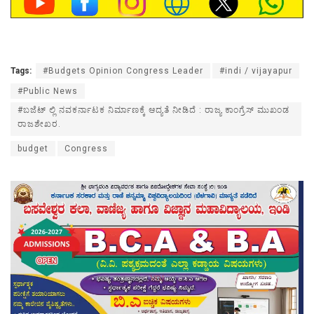
Tags:
#Budgets Opinion Congress Leader
#indi / vijayapur
#Public News
#ಬಜೆಟ್ ಲ್ಲಿ ನವಕರ್ನಾಟಕ ನಿರ್ಮಾಣಕ್ಕೆ ಆದ್ಯತೆ ನೀಡಿದೆ : ರಾಜ್ಯ ಕಾಂಗ್ರೆಸ್ ಮುಖಂಡ
ರಾಜಶೇಖರ.
budget
Congress