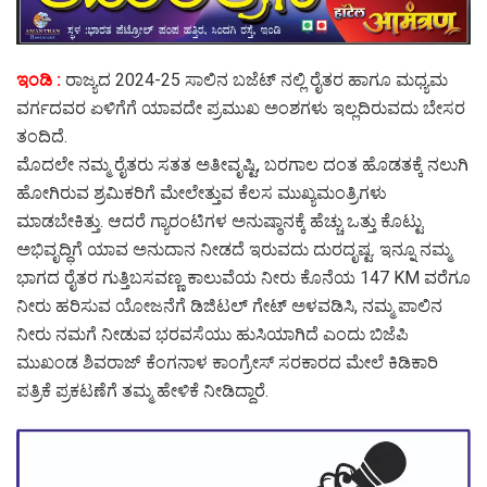
ಇಂಡಿ :
ರಾಜ್ಯದ 2024-25 ಸಾಲಿನ ಬಜೆಟ್ ನಲ್ಲಿ ರೈತರ ಹಾಗೂ ಮಧ್ಯಮ
ವರ್ಗದವರ ಏಳಿಗೆಗೆ ಯಾವದೇ ಪ್ರಮುಖ ಅಂಶಗಳು ಇಲ್ಲದಿರುವದು ಬೇಸರ
ತಂದಿದೆ.
ಮೊದಲೇ ನಮ್ಮ ರೈತರು ಸತತ ಅತೀವೃಷ್ಟಿ, ಬರಗಾಲ ದಂತ ಹೊಡತಕ್ಕೆ ನಲುಗಿ
ಹೋಗಿರುವ ಶ್ರಮಿಕರಿಗೆ ಮೇಲೇತ್ತುವ ಕೆಲಸ ಮುಖ್ಯಮಂತ್ರಿಗಳು
ಮಾಡಬೇಕಿತ್ತು. ಆದರೆ ಗ್ಯಾರಂಟಿಗಳ ಅನುಷ್ಠಾನಕ್ಕೆ ಹೆಚ್ಚು ಒತ್ತು ಕೊಟ್ಟು
ಅಭಿವೃದ್ಧಿಗೆ ಯಾವ ಅನುದಾನ ನೀಡದೆ ಇರುವದು ದುರದೃಷ್ಟ. ಇನ್ನೂ ನಮ್ಮ
ಭಾಗದ ರೈತರ ಗುತ್ತಿಬಸವಣ್ಣ ಕಾಲುವೆಯ ನೀರು ಕೊನೆಯ 147 KM ವರೆಗೂ
ನೀರು ಹರಿಸುವ ಯೋಜನೆಗೆ ಡಿಜಿಟಲ್ ಗೇಟ್ ಅಳವಡಿಸಿ, ನಮ್ಮ ಪಾಲಿನ
ನೀರು ನಮಗೆ ನೀಡುವ ಭರವಸೆಯು ಹುಸಿಯಾಗಿದೆ ಎಂದು ಬಿಜೆಪಿ
ಮುಖಂಡ ಶಿವರಾಜ್ ಕೆಂಗನಾಳ ಕಾಂಗ್ರೇಸ್ ಸರಕಾರದ ಮೇಲೆ ಕಿಡಿಕಾರಿ
ಪತ್ರಿಕೆ ಪ್ರಕಟಣೆಗೆ ತಮ್ಮ ಹೇಳಿಕೆ ನೀಡಿದ್ದಾರೆ.