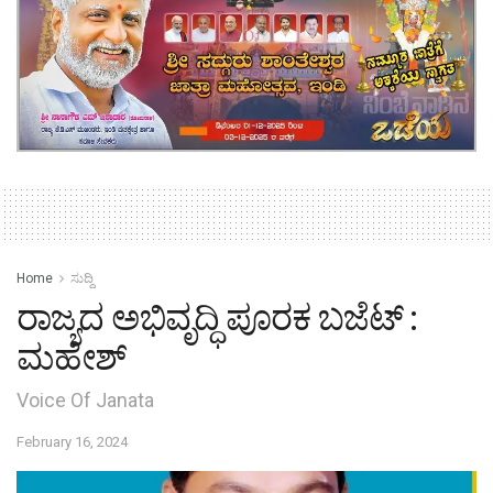
Home
ಸುದ್ದಿ
ರಾಜ್ಯದ ಅಭಿವೃದ್ಧಿ ಪೂರಕ ಬಜೆಟ್ :
ಮಹೇಶ್
Voice Of Janata
February 16, 2024