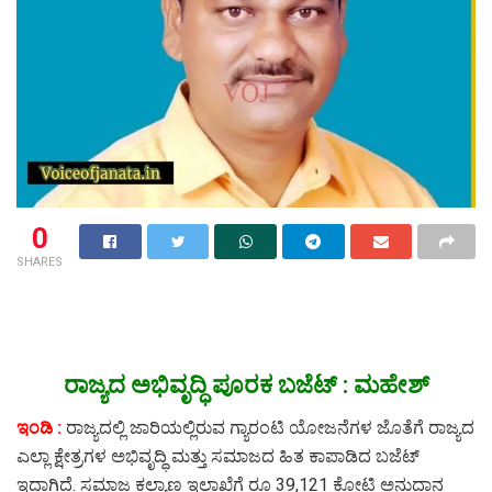
0
SHARES
ರಾಜ್ಯದ ಅಭಿವೃದ್ಧಿ ಪೂರಕ ಬಜೆಟ್ : ಮಹೇಶ್
ಇಂಡಿ :
ರಾಜ್ಯದಲ್ಲಿ ಜಾರಿಯಲ್ಲಿರುವ ಗ್ಯಾರಂಟಿ ಯೋಜನೆಗಳ ಜೊತೆಗೆ ರಾಜ್ಯದ
ಎಲ್ಲಾ ಕ್ಷೇತ್ರಗಳ ಅಭಿವೃದ್ಧಿ ಮತ್ತು ಸಮಾಜದ ಹಿತ ಕಾಪಾಡಿದ ಬಜೆಟ್
ಇದಾಗಿದೆ. ಸಮಾಜ ಕಲ್ಯಾಣ ಇಲಾಖೆಗೆ ರೂ 39,121 ಕೋಟಿ ಅನುದಾನ