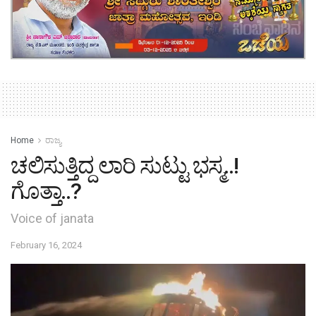
Home
ರಾಜ್ಯ
ಚಲಿಸುತ್ತಿದ್ದ ಲಾರಿ ಸುಟ್ಟು ಭಸ್ಮ..!
ಗೊತ್ತಾ..?
Voice of janata
February 16, 2024