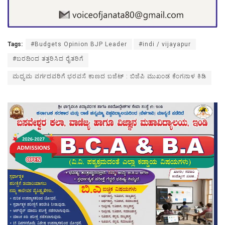
Tags:
#Budgets Opinion BJP Leader
#indi / vijayapur
#ಬರದಿಂದ ತತ್ತರಿಸಿದ ರೈತರಿಗೆ
ಮಧ್ಯಮ ವರ್ಗದವರಿಗೆ ಭರವಸೆ ಕಾಣದ ಬಜೆಟ್ : ಬಿಜೆಪಿ ಮುಖಂಡ ಕೆಂಗನಾಳ ಕಿಡಿ