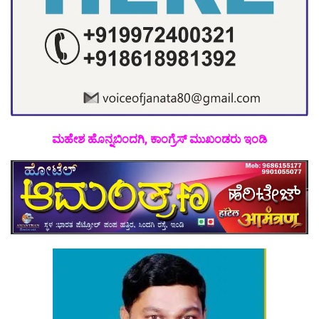
ಮಹೇಶ ಹೊನ್ನಬಿಂದಗಿ, ಕಾಂಗ್ರೆಸ್ ಮುಖಂಡರು ಇಂಡಿ