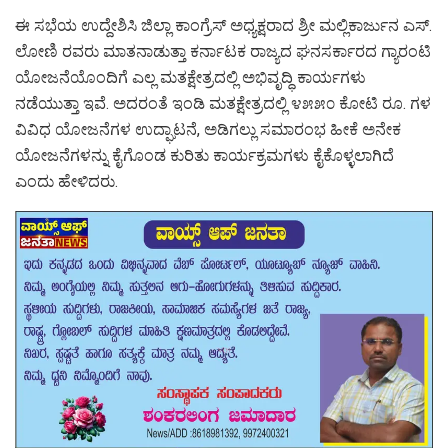
ಈ ಸಭೆಯ ಉದ್ದೇಶಿಸಿ ಜಿಲ್ಲಾ ಕಾಂಗ್ರೆಸ್ ಅಧ್ಯಕ್ಷರಾದ ಶ್ರೀ ಮಲ್ಲಿಕಾರ್ಜುನ ಎಸ್.
ಲೋಣಿ ರವರು ಮಾತನಾಡುತ್ತಾ ಕರ್ನಾಟಕ ರಾಜ್ಯದ ಘನಸರ್ಕಾರದ ಗ್ಯಾರಂಟಿ
ಯೋಜನೆಯೊಂದಿಗೆ ಎಲ್ಲ ಮತಕ್ಷೇತ್ರದಲ್ಲಿ ಅಭಿವೃದ್ಧಿ ಕಾರ್ಯಗಳು
ನಡೆಯುತ್ತಾ ಇವೆ. ಅದರಂತೆ ಇಂಡಿ ಮತಕ್ಷೇತ್ರದಲ್ಲಿ ೪೫೫೦ ಕೋಟಿ ರೂ. ಗಳ
ವಿವಿಧ ಯೋಜನೆಗಳ ಉದ್ಘಾಟನೆ, ಅಡಿಗಲ್ಲು ಸಮಾರಂಭ ಹೀಕೆ ಅನೇಕ
ಯೋಜನೆಗಳನ್ನು ಕೈಗೊಂಡ ಕುರಿತು ಕಾರ್ಯಕ್ರಮಗಳು ಕೈಕೊಳ್ಳಲಾಗಿದೆ
ಎಂದು ಹೇಳಿದರು.