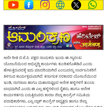
ಅದೇ ರೀತಿ ಬಿ.ಜೆ.ಪಿ. ಪಕ್ಷದ ನಾಯಕರು ಇಂದು ಈ ಗ್ಯಾರಂಟ
ಯೋಜನೆಯಿಂದ ಅಭಿವೃದ್ಧಿ ಕಾರ್ಯಗಳು ಕುಂಠಿತಗೊAಡಿವೆ ಎಂದು
ಹೇಳುತ್ತಿರುವದಕ್ಕೆ ಇದು ಮಾದರಿಯಾಗಿದೆ ಎಂಬುದನ್ನು ಸಾರ್ವಜನಿಕರಿಗೆ
ತಿಳಿಸುವ ಕಾರ್ಯಕ್ರಮವಾಗಿದೆ. ಕರ್ನಾಟಕ ಸರಕಾರದ ಯೋಜನೆಯಿಂದ
ಇಂಡಿ, ನಾಗಠಾಣ ಹಾಗೂ ಮಹಾರಾಷ್ಟçದ ಅನೇಕ ಹಳ್ಳಿಗಳಿಗೆ ತುಂಬಾ
ಲಾಭವಾಗಿದೆ ಎಂದು ಈ ಎಲ್ಲ ಹಳ್ಳಿಗಳಿಂದ ರೈತರು, ಹಾಗೂ ಅನೇಕ
ಕಾರ್ಯಕರ್ತರು ಬರುತ್ತಿರುವರು ಕಾರಣ ಜಿಲ್ಲಾ ಕಾಂಗ್ರೆಸ್ ಸಮಿತಿಯ
ಪದಾಧಿಕಾರಿಗಳು, ಎಲ್ಲ ಬ್ಲಾಕ್ ಕಾಂಗ್ರೆಸ್ ಅಧ್ಯಕ್ಷರು ಹಾಗೂ ಜಿಲ್ಲಾ