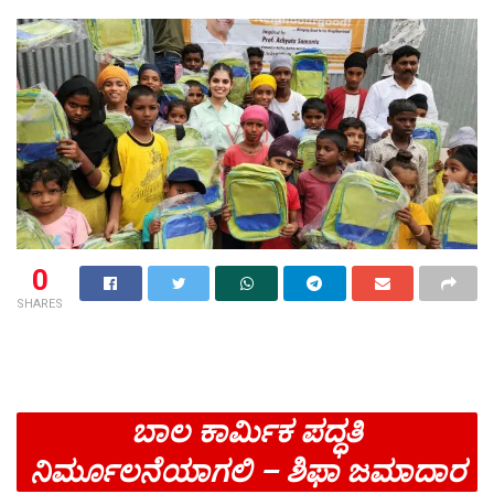
0
SHARES
ಬಾಲ ಕಾರ್ಮಿಕ ಪದ್ಧತಿ
ನಿರ್ಮೂಲನೆಯಾಗಲಿ – ಶಿಫಾ ಜಮಾದಾರ