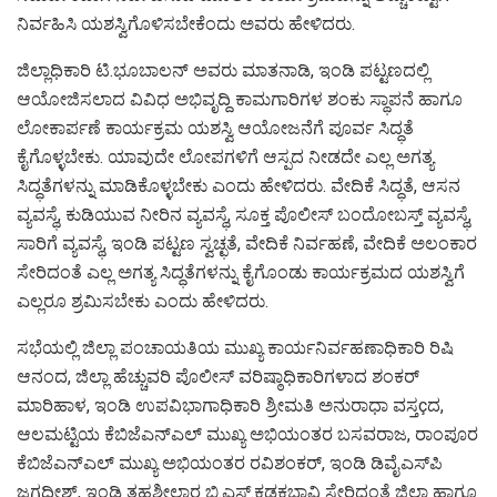
ನಿರ್ವಹಿಸಿ ಯಶಸ್ವಿಗೊಳಿಸಬೇಕೆಂದು ಅವರು ಹೇಳಿದರು.
ಜಿಲ್ಲಾಧಿಕಾರಿ ಟಿ.ಭೂಬಾಲನ್ ಅವರು ಮಾತನಾಡಿ, ಇಂಡಿ ಪಟ್ಟಣದಲ್ಲಿ
ಆಯೋಜಿಸಲಾದ ವಿವಿಧ ಅಭಿವೃದ್ದಿ ಕಾಮಗಾರಿಗಳ ಶಂಕು ಸ್ಥಾಪನೆ ಹಾಗೂ
ಲೋಕಾರ್ಪಣೆ ಕಾರ್ಯಕ್ರಮ ಯಶಸ್ವಿ ಆಯೋಜನೆಗೆ ಪೂರ್ವ ಸಿದ್ಧತೆ
ಕೈಗೊಳ್ಳಬೇಕು. ಯಾವುದೇ ಲೋಪಗಳಿಗೆ ಆಸ್ಪದ ನೀಡದೇ ಎಲ್ಲ ಅಗತ್ಯ
ಸಿದ್ಧತೆಗಳನ್ನು ಮಾಡಿಕೊಳ್ಳಬೇಕು ಎಂದು ಹೇಳಿದರು. ವೇದಿಕೆ ಸಿದ್ಧತೆ, ಆಸನ
ವ್ಯವಸ್ಥೆ, ಕುಡಿಯುವ ನೀರಿನ ವ್ಯವಸ್ಥೆ, ಸೂಕ್ತ ಪೊಲೀಸ್ ಬಂದೋಬಸ್ತ್ ವ್ಯವಸ್ಥೆ,
ಸಾರಿಗೆ ವ್ಯವಸ್ಥೆ, ಇಂಡಿ ಪಟ್ಟಣ ಸ್ವಚ್ಛತೆ, ವೇದಿಕೆ ನಿರ್ವಹಣೆ, ವೇದಿಕೆ ಅಲಂಕಾರ
ಸೇರಿದಂತೆ ಎಲ್ಲ ಅಗತ್ಯ ಸಿದ್ಧತೆಗಳನ್ನು ಕೈಗೊಂಡು ಕಾರ್ಯಕ್ರಮದ ಯಶಸ್ವಿಗೆ
ಎಲ್ಲರೂ ಶ್ರಮಿಸಬೇಕು ಎಂದು ಹೇಳಿದರು.
ಸಭೆಯಲ್ಲಿ ಜಿಲ್ಲಾ ಪಂಚಾಯತಿಯ ಮುಖ್ಯ ಕಾರ್ಯನಿರ್ವಹಣಾಧಿಕಾರಿ ರಿಷಿ
ಆನಂದ, ಜಿಲ್ಲಾ ಹೆಚ್ಚುವರಿ ಪೊಲೀಸ್ ವರಿಷ್ಠಾಧಿಕಾರಿಗಳಾದ ಶಂಕರ್
ಮಾರಿಹಾಳ, ಇಂಡಿ ಉಪವಿಭಾಗಾಧಿಕಾರಿ ಶ್ರೀಮತಿ ಅನುರಾಧಾ ವಸ್ತçದ,
ಆಲಮಟ್ಟಿಯ ಕೆಬಿಜೆಎನ್‌ಎಲ್ ಮುಖ್ಯ ಅಭಿಯಂತರ ಬಸವರಾಜ, ರಾಂಪೂರ
ಕೆಬಿಜೆಎನ್‌ಎಲ್ ಮುಖ್ಯ ಅಭಿಯಂತರ ರವಿಶಂಕರ್, ಇಂಡಿ ಡಿವೈಎಸ್‌ಪಿ
ಜಗದೀಶ್, ಇಂಡಿ ತಹಶೀಲ್ದಾರ ಬಿ.ಎಸ್.ಕಡಕಭಾವಿ ಸೇರಿದಂತೆ ಜಿಲ್ಲಾ ಹಾಗೂ