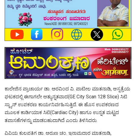
ಕಾಲೇಜಿನ ಪ್ರಾಚಾರ್ಯ ಡಾ. ಅರವಿಂದ ವಿ. ಪಾಟೀಲ ಮಾತನಾಡಿ, ಆಸ್ಪತ್ರೆಯ
ಘಟಕದಲ್ಲಿ ಈಗಾಗಲೇ ಅತ್ಯುನ್ನತವಾದ(GE City Scan 128 Slice) ಸಿಟಿ
ಸ್ಕ್ಯಾನ್ ಉಪಕರಣ ಕಾರ್ಯನಿರ್ವಹಿಸುತ್ತಿದೆ. ಈ ಹೊಸ ಉಪಕರಣದ
ಮೂಲಕ ಕಾರ್ಡಿಯಾಕ ಸಿಟಿ(Cardiac City) ಹಾಗೂ ಉನ್ನತ ಮಟ್ಟದ
ತಪಾಸಣೆಗಳನ್ನು ಮಾಡಬಹುದಾಗಿದೆ ಎಂದು ತಿಳಿಸಿದರು.
ವಿವಿಯ ಕುಲಪತಿಗ ಡಾ. ಅರುಣ ಚಂ. ಇನಾಮದಾರ ಮಾತನಾಡಿ,