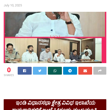
July 10, 2025
0
SHARES
ಇಂಡಿ ವಿಧಾನಸಭಾ ಕ್ಷೇತ್ರ ವಿವಿಧ ಇಲಾಖೆಯ