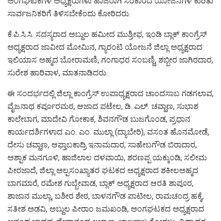
ಅಂಗಘಟಕಗಳ ಅಧ್ಯಕ್ಷರುಗಳು ಹಾಜರಾಗಿ ಸರಕಾರದ ಯೋಜನೆಗಳ ಕುರಿತು
ಸಾರ್ವಜನಿಕರಿಗೆ ತಿಳಿಸಬೇಕೆಂದು ಕೋರಿದರು.
ಕೆ.ಪಿ.ಸಿ.ಸಿ. ಸದಸ್ಯರಾದ ಅಬ್ದುಲ ಹಮೀದ ಮುಶ್ರೀಫ, ಇಂಡಿ ಬ್ಲಾಕ್ ಕಾಂಗ್ರೆಸ್
ಅಧ್ಯಕ್ಷರಾದ ಜಾವೀದ ಮೋಮಿನ, ಗ್ಯಾರಂಟಿ ಯೋಜನೆ ಜಿಲ್ಲಾ ಅಧ್ಯಕ್ಷರಾದ
ಇಲಿಯಾಸ ಅಹ್ಮದ ಬೋರಾಮಣಿ, ಗಂಗಾಧರ ಸಂಬಣ್ಣಿ, ಶಬ್ಬೀರ ಜಾಗಿರದಾರ,
ಸುರೇಶ ಹಾರಿವಾಳ, ಮಾತನಾಡಿದರು.
ಈ ಸಂದರ್ಭದಲ್ಲಿ ಜಿಲ್ಲಾ ಕಾಂಗ್ರೆಸ್ ಉಪಾಧ್ಯಕ್ಷರಾದ ಚಾಂದಸಾಬ ಗಡಗಲಾವ,
ವೈಜನಾಥ ಕರ್ಪೂರಮಠ, ಆಜಾದ ಪಟೇಲ, ಡಿ. ಎಲ್. ಚವ್ಹಾಣ, ಸುಭಾಶ
ಕಾಲೇಬಾಗ, ಮಾದೇವಿ ಗೋಕಾಕ, ಶಿವನಗೌಡ ಬುಜಗೊಂಡ, ಪ್ರಧಾನ
ಕಾರ್ಯದರ್ಶಿಗಳಾದ ಎಂ. ಎಂ. ಮುಲ್ಲಾ (ದ್ಯಾಬೇರಿ), ವಸಂತ ಹೊನಮೋಡೆ,
ದೇಸು ಚವ್ಹಾಣ, ಆಫ್ತಾಬಕಾದ್ರಿ ಇನಾಮದಾರ, ಸಾಹೇಬಗೌಡ ಬಿರಾದಾರ,
ಅಶ್ಪಾಕ ಮನಗೂಳಿ, ಹಾಜಿಲಾಲ ದಳವಾಯಿ, ಶರಣಪ್ಪ ಯಕ್ಕುಂಡಿ, ಸಲೀಮ
ಪೀರಜಾದೆ, ಜಿಲ್ಲಾ ಅಲ್ಪಸಂಖ್ಯಾತರ ಘಟಕದ ಅಧ್ಯಕ್ಷರಾದ ಶಕೀಲಅಹ್ಮದ
ಬಾಗಮಾರೆ, ರಮೇಶ ಗುಬ್ಬೇವಾಡ, ಬ್ಲಾಕ್ ಅಧ್ಯಕ್ಷರಾದ ಆರತಿ ಶಾಪೂರ,
ಶಾಜಾನ ಮುಲ್ಲಾ, ಬಶೀರ ಶೇಠ, ಬಾಳನಗೌಡ ಪಾಟೀಲ, ರಾಮಚಂದ್ರ ಹಕ್ಕೆ,
ಸತೀಶ ಅಡವಿ, ಅಬ್ದುಲ ಪೀರಾಂ ಜಮಖಂಡಿ, ಅಂಗಘಟಕದ ಅಧ್ಯಕ್ಷರಾದ