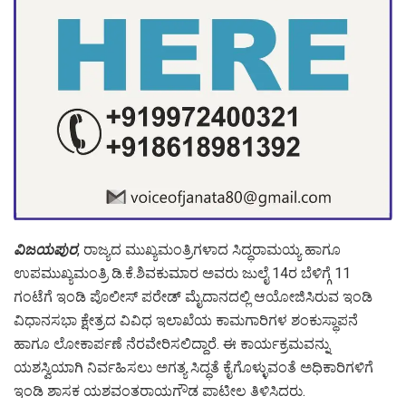
ವಿಜಯಪುರ
, ರಾಜ್ಯದ ಮುಖ್ಯಮಂತ್ರಿಗಳಾದ ಸಿದ್ಧರಾಮಯ್ಯ ಹಾಗೂ
ಉಪಮುಖ್ಯಮಂತ್ರಿ ಡಿ.ಕೆ.ಶಿವಕುಮಾರ ಅವರು ಜುಲೈ 14ರ ಬೆಳಿಗ್ಗೆ 11
ಗಂಟೆಗೆ ಇಂಡಿ ಪೊಲೀಸ್ ಪರೇಡ್ ಮೈದಾನದಲ್ಲಿ ಆಯೋಜಿಸಿರುವ ಇಂಡಿ
ವಿಧಾನಸಭಾ ಕ್ಷೇತ್ರದ ವಿವಿಧ ಇಲಾಖೆಯ ಕಾಮಗಾರಿಗಳ ಶಂಕುಸ್ಥಾಪನೆ
ಹಾಗೂ ಲೋಕಾರ್ಪಣೆ ನೆರವೇರಿಸಲಿದ್ದಾರೆ. ಈ ಕಾರ್ಯಕ್ರಮವನ್ನು
ಯಶಸ್ವಿಯಾಗಿ ನಿರ್ವಹಿಸಲು ಅಗತ್ಯ ಸಿದ್ಧತೆ ಕೈಗೊಳ್ಳುವಂತೆ ಅಧಿಕಾರಿಗಳಿಗೆ
ಇಂಡಿ ಶಾಸಕ ಯಶವಂತರಾಯಗೌಡ ಪಾಟೀಲ ತಿಳಿಸಿದರು.