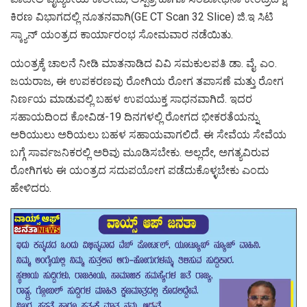
ಕಿರಣ ವಿಭಾಗದಲ್ಲಿ ನೂತನವಾಗಿ(GE CT Scan 32 Slice) ಜಿ.ಇ ಸಿಟಿ
ಸ್ಕ್ಯಾನ್ ಯಂತ್ರದ ಕಾರ್ಯಾರಂಭ ಸೋಮವಾರ ನಡೆಯಿತು.
ಯಂತ್ರಕ್ಕೆ ಚಾಲನೆ ನೀಡಿ ಮಾತನಾಡಿದ ವಿವಿ ಸಮಕುಲಪತಿ ಡಾ. ವೈ. ಎಂ.
ಜಯರಾಜ, ಈ‌ ಉಪಕರಣವು ರೋಗಿಯ ರೋಗ ತಪಾಸಣೆ ಮತ್ತು ರೋಗ
ನಿರ್ಣಯ ಮಾಡುವಲ್ಲಿ ಬಹಳ ಉಪಯುಕ್ತ ಸಾಧನವಾಗಿದೆ. ಇದರ
ಸಹಾಯದಿಂದ ಕೋವಿಡ-19 ದಿನಗಳಲ್ಲಿ ರೋಗದ ಭೀಕರತೆಯನ್ನು
ಅರಿಯುಲು ಅರಿಯಲು ಬಹಳ ಸಹಾಯವಾಗಲಿದೆ. ಈ ಸೇವೆಯ ಸೇವೆಯ
ಬಗ್ಗೆ ಸಾರ್ವಜನಿಕರಲ್ಲಿ ಅರಿವು ಮೂಡಿಸಬೇಕು. ಅಲ್ಲದೇ, ಅಗತ್ಯವಿರುವ
ರೋಗಿಗಳು ಈ ಯಂತ್ರದ ಸದುಪಯೋಗ ಪಡೆದುಕೊಳ್ಳಬೇಕು ಎಂದು
ಹೇಳಿದರು.