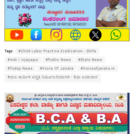
Tags:
#Child Labor Practice Eradication - Shifa
#indi / vijayapur
#Public News
#State News
#Today News
#Voice Of Janata
#Voiceofjanata.in
#ಬಾಲ ಕಾರ್ಮಿಕ ಪದ್ಧತಿ ನಿರ್ಮೂಲನೆಯಾಗಲಿ - ಶಿಫಾ ಜಮಾದಾರ