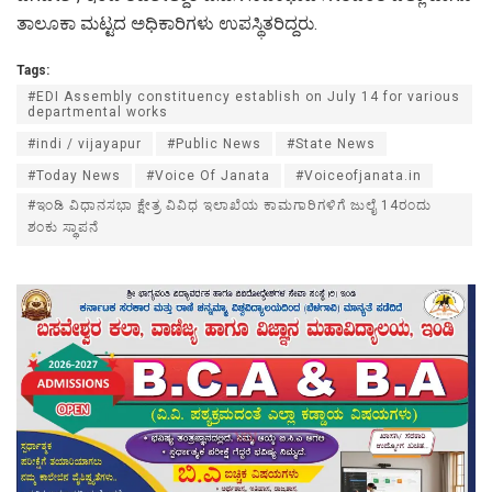
ತಾಲೂಕಾ ಮಟ್ಟದ ಅಧಿಕಾರಿಗಳು ಉಪಸ್ಥಿತರಿದ್ದರು.
Tags:
#EDI Assembly constituency establish on July 14 for various
departmental works
#indi / vijayapur
#Public News
#State News
#Today News
#Voice Of Janata
#Voiceofjanata.in
#ಇಂಡಿ ವಿಧಾನಸಭಾ ಕ್ಷೇತ್ರ ವಿವಿಧ ಇಲಾಖೆಯ ಕಾಮಗಾರಿಗಳಿಗೆ ಜುಲೈ 14ರಂದು
ಶಂಕು ಸ್ಥಾಪನೆ