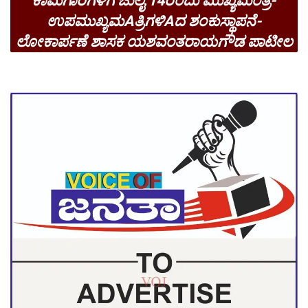
ಕಾಮಗಾರಿಗಳಿಗೆ ಜುಲೈ 14ರಂದು ಮುಖ್ಯಮಂತ್ರಿ-
ಉಪಮುಖ್ಯಮAತ್ರಿಗಳಿAದ ಶಂಕುಸ್ಥಾಪನೆ-
ಲೋಕಾರ್ಪಣೆ ಶಾಸಕ ಯಶವಂತರಾಯಗೌಡ ಪಾಟೀಲ