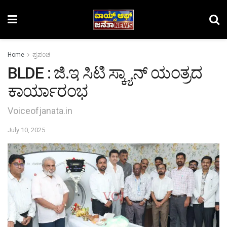
Home
ಪ್ರಪಂಚ
BLDE : ಜಿ.ಇ ಸಿಟಿ ಸ್ಕ್ಯಾನ್ ಯಂತ್ರದ
ಕಾರ್ಯಾರಂಭ
Voiceofjanata.in
July 10, 2025