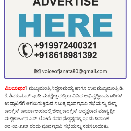
ವಿಜಯಪುರ
| ಮುಖ್ಯಮಂತ್ರಿ ಸಿದ್ಧರಾಮಯ್ಯ ಹಾಗೂ ಉಪಮುಖ್ಯಮಂತ್ರಿ ಡಿ.
ಕೆ. ಶಿವಕುಮಾರ್ ಇಂಡಿ ಮತಕ್ಷೇತ್ರದಲ್ಲಿಯ ವಿವಿಧ ಅಭಿವೃದ್ಧಿಕಾಮಗಾರಿಗಳ
ಉದ್ಗಾಟನೆಗೆ ಆಗಮಿಸುತ್ತಿರುವ ನಿಮಿತ್ಯ ಪೂರ್ವಭಾವಿ ಸಭೆಯನ್ನು ಜಿಲ್ಲಾ
ಕಾಂಗ್ರೆಸ್ ಕಾರ್ಯಾಲಯದಲ್ಲಿ ಜಿಲ್ಲಾ ಕಾಂಗ್ರೆಸ್ ಅಧ್ಯಕ್ಷರಾದ ಮಾನ್ಯ ಶ್ರೀ
ಮಲ್ಲಿಕಾರ್ಜುನ ಎಸ್. ಲೋಣಿ ರವರ ನೇತೃತ್ವದಲ್ಲಿ ಇಂದು ದಿನಾಂಕ:
೦೮-೦೭-೨೨೫ ರಂದು ಪೂರ್ವಭಾವಿ ಸಭೆಯನ್ನು ನಡೆಸಲಾಯಿತು.