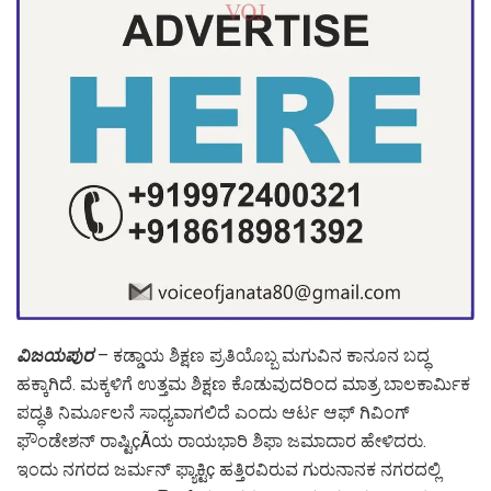
ವಿಜಯಪುರ
– ಕಡ್ಡಾಯ ಶಿಕ್ಷಣ ಪ್ರತಿಯೊಬ್ಬ ಮಗುವಿನ ಕಾನೂನ ಬದ್ಧ
ಹಕ್ಕಾಗಿದೆ. ಮಕ್ಕಳಿಗೆ ಉತ್ತಮ ಶಿಕ್ಷಣ ಕೊಡುವುದರಿಂದ ಮಾತ್ರ ಬಾಲಕಾರ್ಮಿಕ
ಪದ್ಧತಿ ನಿರ್ಮೂಲನೆ ಸಾಧ್ಯವಾಗಲಿದೆ ಎಂದು ಆರ್ಟ ಆಫ್ ಗಿವಿಂಗ್
ಫೌಂಡೇಶನ್ ರಾಷ್ಟಿçÃಯ ರಾಯಭಾರಿ ಶಿಫಾ ಜಮಾದಾರ ಹೇಳಿದರು.
ಇಂದು ನಗರದ ಜರ್ಮನ್ ಫ್ಯಾಕ್ಟಿç ಹತ್ತಿರವಿರುವ ಗುರುನಾನಕ ನಗರದಲ್ಲಿ