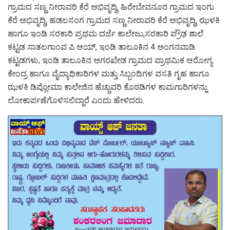
ಗ್ರಾಮದ ಸಣ್ಣ ನೀರಾವರಿ ಕೆರೆ ಅಭಿವೃದ್ಧಿ, ಹಿರೇಬೇವನೂರ ಗ್ರಾಮದ ಇಂಗು
ಕೆರೆ ಅಭಿವೃದ್ಧಿ, ಹಡಲಸಂಗ ಗ್ರಾಮದ ಸಣ್ಣ ನೀರಾವರಿ ಕೆರೆ ಅಭಿವೃದ್ಧಿ, ಝಳಕಿ
ಹಾಗೂ ಇಂಡಿ ಸರಕಾರಿ ಪ್ರಥಮ ದರ್ಜೆ ಕಾಲೇಜು,ಸರಕಾರಿ ಪ್ರೌಢ ಶಾಲೆ
ಕಟ್ಟಡ ಸಾತಲಗಾಂವ ಪಿ.ಆಯ್, ಇಂಡಿ ತಾಲೂಕಿನ 4 ಅಂಗನವಾಡಿ
ಕಟ್ಟಡಗಳು, ಇಂಡಿ ತಾಲೂಕಿನ ಅಗರಖೇಡ ಗ್ರಾಮದ ಪ್ರಾಥಮಿಕ ಆರೋಗ್ಯ
ಕೇಂದ್ರ ಹಾಗೂ ವೈದ್ಯಾಧಿಕಾರಿಗಳ ಮತ್ತು ಸಿಬ್ಬಂದಿಗಳ ವಸತಿ ಗೃಹ ಹಾಗೂ
ಝಳಕಿ ಡಿಪ್ಲೋಮಾ ಕಾಲೇಜಿನ ಹೆಚ್ಚುವರಿ ಕೊಠಡಿಗಳ ಕಾಮಗಾರಿಗಳನ್ನು
ಲೋಕಾರ್ಪಣೆಗೊಳಿಸಲಿದ್ದಾರೆ ಎಂದು ಹೇಳಿದರು.