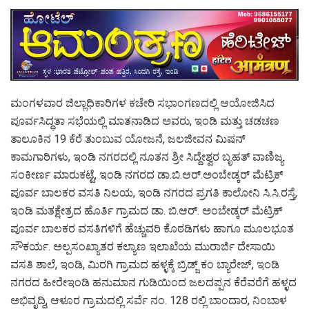
ಮಂಗಳವಾರ ಜಿಲ್ಲಾಧಿಕಾರಿಗಳ ಕಚೇರಿ ಸಭಾಂಗಣದಲ್ಲಿ ಆಯೋಜಿಸಿದ
ಪೂರ್ವಸಿದ್ಧತಾ ಸಭೆಯಲ್ಲಿ ಮಾತನಾಡಿದ ಅವರು, ಇಂಡಿ ಮತ್ತು ಚಡಚಣ
ತಾಲೂಕಿನ 19 ಕೆರೆ ತುಂಬುವ ಯೋಜನೆ, ಜಲಜೀವನ ಮಿಷನ್
ಕಾಮಗಾರಿಗಳು, ಇಂಡಿ ನಗರದಲ್ಲಿ ನೂತನ ಶ್ರೀ ಸಿದ್ದೇಶ್ವರ ಬೃಹತ್ ವಾಣಿಜ್ಯ
ಸಂಕೀರ್ಣ ಮಾರುಕಟ್ಟೆ, ಇಂಡಿ ನಗರದ ಡಾ.ಬಿ.ಆರ್.ಅಂಬೇಡ್ಕರ್ ಮೆಟ್ರಿಕ್
ಪೂರ್ವ ಬಾಲಕರ ವಸತಿ ನಿಲಯ, ಇಂಡಿ ನಗರದ ಪ್ರಗತಿ ಕಾಲೋನಿ ಸಿ.ಸಿ.ರಸ್ತೆ,
ಇಂಡಿ ಮತಕ್ಷೇತ್ರದ ಹೊರ್ತಿ ಗ್ರಾಮದ ಡಾ. ಬಿ.ಆರ್. ಅಂಬೇಡ್ಕರ್ ಮೆಟ್ರಿಕ್
ಪೂರ್ವ ಬಾಲಕರ ವಸತಿಗಳಿಗೆ ಹೆಚ್ಚುವರಿ ಕೊಠಡಿಗಳು ಹಾಗೂ ಮೂಲಭೂತ
ಸೌಕರ್ಯ. ಅಲ್ಪಸಂಖ್ಯಾತರ ಕಲ್ಯಾಣ ಇಲಾಖೆಯ ಮುರಾರ್ಜಿ ದೇಸಾಯಿ
ವಸತಿ ಶಾಲೆ, ಇಂಡಿ, ಮಿರಗಿ ಗ್ರಾಮದ ಹಳ್ಳಕ್ಕೆ ಬ್ರಿಡ್ಜ್ ಕಂ ಬ್ಯಾರೇಜ್, ಇಂಡಿ
ನಗರದ ಹೀರೇಇಂಡಿ ಹನುಮಾನ ಗುಡಿಯಿಂದ ಜಲದಪ್ಪನ ಕೆರೆವರೆಗೆ ಹಳ್ಳದ
ಅಭಿವೃದ್ಧಿ, ಆಳೂರ ಗ್ರಾಮದಲ್ಲಿ ಸರ್ವೆ ನಂ. 128 ರಲ್ಲಿ ಬಾಂದಾರ, ನಿಂಬಾಳ