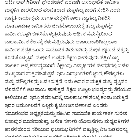
ಆರ್ಟ ಆಫ್ ಗಿವಿಂಗ್ ಫೌಂಡೇಶನ್ ಪರವಾಗಿ ಅಸಂಘಟಿತ ಕಾರ್ಮಿಕ
ಮಕ್ಕಳಿಗೆ ಶಾಲೆಯಿಂದ ವಂಚಿತರಾದ ಮಕ್ಕಳನ್ನು ಶಾಲೆಗೆ ಸೇರಿಸಿ ಎಂಬ
ಜಾಗೃತಿ ಕಾರ್ಯಕ್ರಮ ಹಾಗೂ ಮಕ್ಕಳಿಗೆ ಶಾಲಾ ಬ್ಯಾಗನ್ನು ವಿತರಿಸಿ
ಮಾತನಾಡುತ್ತಾ ಕಾರ್ಮಿಕರು ಜೀವನೋಪಾಯಕ್ಕೆ ತಮ್ಮ ಮಕ್ಕಳನ್ನೇ
ಕಾರ್ಮಿಕರನ್ನಾಗಿ ಬಳಸಿಕೊಳ್ಳುತ್ತಿರುವುದು ಆರ್ಥಿಕ ಸಮಸ್ಯೆಯಿಂದ
ಬಾಲಕಾರ್ಮಿಕ ಕೆಲಸಕ್ಕೆ ಕಳುಸುತ್ತಿರುವುದು ಅಪಾಯಕಾರಿಗಿದ್ದು ಬಾಲ
ಕಾರ್ಮಿಕ ಪದ್ಧತಿ ಒಂದು ಸಾಮಾಜಿಕ ಪಿಡುಗಾಗಿದ್ದು ಮಕ್ಕಳ ಶಕ್ಷಣದ ಹಕ್ಕನ್ನು
ಕಸಿದುಕೊಳ್ಳುತ್ತಿದೆ. ಮಕ್ಕಳಿಗೆ ಉತ್ತಮ ಶಿಕ್ಷಣ ನೀಡುವುದು ಪತ್ರಿಯೊಬ್ಬ
ಪಾಲಕರ ಆದ್ಯ ಕರ್ತವ್ಯವಾಗಿದೆ. ಶಿಕ್ಷಣವು ವಿದ್ಯಾರ್ಥಿಗಳ ಜೀವನದಲ್ಲಿ ಬಹಳ
ಮುಖ್ಯವಾದ ಪಾತ್ರವಹಿಸುತ್ತದೆ. ಇದು ವಿದ್ಯಾರ್ಥಿಗಳಿಗೆ ಜ್ಞಾನ, ಕೌಶಲ್ಯಗಳು
ಮತ್ತು ಮೌಲ್ಯಗಳನ್ನು ಒದಗಿಸುತ್ತದೆ. ಇದು ಅವರ ವಯಕ್ತಿಕ ಮತ್ತು ವೃತ್ತಿಪರ
ಬೆಳವಣಿಗೆಗೆ ಅಡಿಪಾಯ ಹಾಕುತ್ತದೆ. ಶಿಕ್ಷಣ ಉಜ್ವಲ ಭವಿಷ್ಯವನ್ನು ತೆರೆಯುವ
ಕೀಲಿಯಾಗಿದೆ. ಇನ್ನೂ ಸಮಾಜದಲ್ಲಿ ಬಾಲಕಾರ್ಮಿಕ ಸಂಖ್ಯೆ ಕಂಡು ಬರುತ್ತಿದೆ.
ಇದರ ನಿರ್ಮೂಲನೆಗೆ ಎಲ್ಲರು ಕೈ ಜೋಡಿಸಬೇಕಾಗಿದೆ ಎಂದರು.
ಸಮಾರಂಭದ ಅಧ್ಯಕ್ಷತೆಯನ್ನು ವಹಿಸಿದ ಸಾಮಾಜಿಕ ಕಾರ್ಯಕರ್ತ ಸುರೇಶ
ಬಿಜಾಪುರ ಮಾತನಾಡುತ್ತಾ, ಅನೇಕ ಸರ್ಕಾರಿ ಯೋಜನೆಗಳು ಮಧ್ಯವರ್ತಿಗಳ
ಹಾವಳಿಯಿಂದ ಸರಿಯಾದ ಫಲಾನುಭವಿಗಳಿಗೆ ದಕ್ಕುತ್ತಿಲ್ಲ. ನಿಜ ಬಡವರನ್ನು