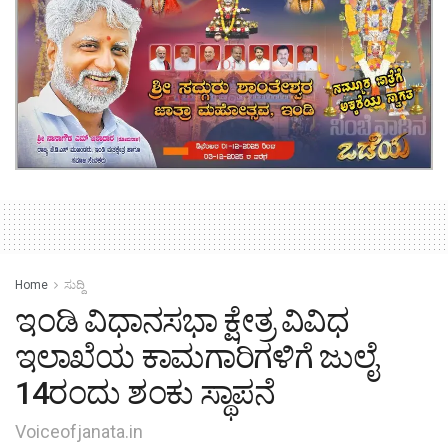
Home
ಸುದ್ದಿ
ಇಂಡಿ ವಿಧಾನಸಭಾ ಕ್ಷೇತ್ರ ವಿವಿಧ
ಇಲಾಖೆಯ ಕಾಮಗಾರಿಗಳಿಗೆ ಜುಲೈ
14ರಂದು ಶಂಕು ಸ್ಥಾಪನೆ
Voiceofjanata.in