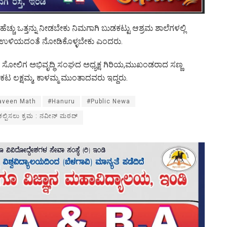
ೆಚ್ಚು ಒತ್ತನ್ನು ನೀಡಬೇಕು ನಿಮಗಾಗಿ ಬುಡಕಟ್ಟು ಆಶ್ರಮ ಶಾಲೆಗಳಲ್ಲಿ
ರಗೆ ಉಳಿಯದಂತೆ ನೋಡಿಕೊಳ್ಳಬೇಕು ಎಂದರು.
ೋಲಿಗ ಅಭಿವೃದ್ಧಿ ಸಂಘದ ಅಧ್ಯಕ್ಷ ಗಿರಿಯ,ಮುಖಂಡರಾದ ಸಣ್ಣ
ೆಂಕಟ ಲಕ್ಷಮ್ಮ, ಕಾಳಮ್ಮ ಮುಂತಾದವರು ಇದ್ದರು.
Naveen Math
#Hanuru
#Public Newa
ಲ್ಪಿಸಲು ಕ್ರಮ : ನವೀನ್ ಮಠದ್