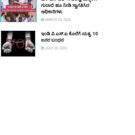
ಗುಲಾಬಿ ಹೂ ನೀಡಿ ಸ್ವಾಗತಿಸಿದ
ಅಧಿಕಾರಿಗಳು
MARCH 25, 2024
ಇಂಡಿ ಪಿ.ಎಸ್.ಐ ಕೊಲೆಗೆ ಯತ್ನ, 10
ಜನರ ಬಂಧನ
JULY 26, 2025