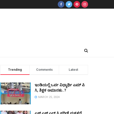
Trending
Comments
Latest
ಇಂಡಿಯಲ್ಲಿ ಒರ್ವ ವಿಧ್ಯಾರ್ಥಿ ಎಮ್ ಪಿ
ಸಿ, ಶಿಕ್ಷಕ ಅಮಾನತು..?
MARCH 25, 2024
ಎಸ್ ಎಸ್ ಎಲ್ ಸಿ ಪರೀಕ್ಷೆ ಮಕ್ಕಳಿಗೆ