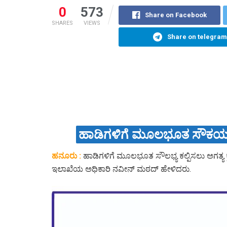
0
573
Share on Facebook
SHARES
VIEWS
Share on telegram
ಹಾಡಿಗಳಿಗೆ ಮೂಲಭೂತ ಸೌಕರ್ಯವನ
ಹನೂರು :
ಹಾಡಿಗಳಿಗೆ ಮೂಲಭೂತ ಸೌಲಭ್ಯ ಕಲ್ಪಿಸಲು ಅಗತ್ಯ 
ಇಲಾಖೆಯ ಅಧಿಕಾರಿ ನವೀನ್ ಮಠದ್ ಹೇಳಿದರು.