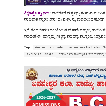
ಶಿಕ್ಷಣಕ್ಕೆ ಒತ್ತು ನೀಡಿ
: ಶಾಲೆಗಳಿಗೆ ಮಕ್ಕಳನ್ನು ಕಲಿಸುವ ಮೂಲಕ ಹ
ದಾಖಲಾತಿ ಪ್ರಾರಂಭವಾಗಿದ್ದು ಮಕ್ಕಳನ್ನು ಶಾಲೆಯಿಂದ ಹೊ
ಇದೆ ಸಂದರ್ಭದಲ್ಲಿ ಸಂಯೋಜಕ ಮಹದೇವಸ್ವಾಮಿ, ತಾಲೋಕು ಸ
ಮಾದೇಗೌಡ, ಮಾಸ್ತಮ್ಮ, ಸಣ್ಣಪ್ಪ, ಮಾದಪ್ಪ, ಮುತ್ತಯ್ಯ, ಭದ್ರ,ವ
Tags:
#Action to provide infrastructure for Hadis : 
#Voice Of Janata
#ಹಾಡಿಗಳಿಗೆ ಮೂಲಭೂತ ಸೌಕರ್ಯವನ್ನು ಕ