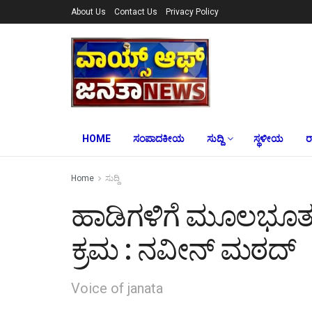
About Us
Contact Us
Privacy Policy
HOME
ಸಂಪಾದಕೀಯ
ಸುದ್ದಿ
ಸ್ಥಳೀಯ
ರ
Home
ಸುದ್ದಿ
ಹಾಡಿಗಳಿಗೆ ಮೂಲಭೂತ ಸ
ಕ್ರಮ : ನವೀನ್ ಮಠದ್
Voice of janata