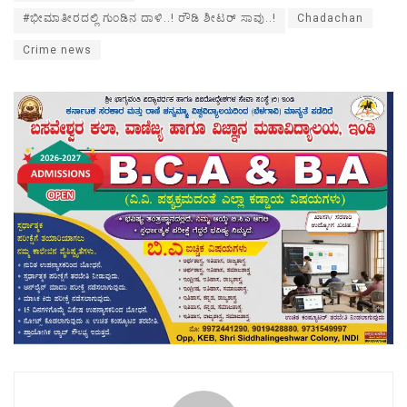
#ಭೀಮಾತೀರದಲ್ಲಿ ಗುಂಡಿನ ದಾಳಿ..! ರೌಡಿ ಶೀಟರ್ ಸಾವು..!
Chadachan
Crime news