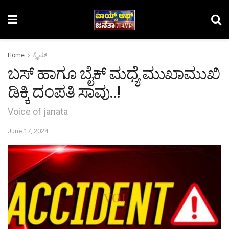
Home
ಕ್ರೈಮ್‌
ಬಸ್ ಹಾಗೂ ಬೈಕ್ ಮಧ್ಯೆ ಮುಖಾಮುಖಿ
ಡಿಕ್ಕಿ ದಂಪತಿ ಸಾವು..!
Voice of janata
June 17, 2024