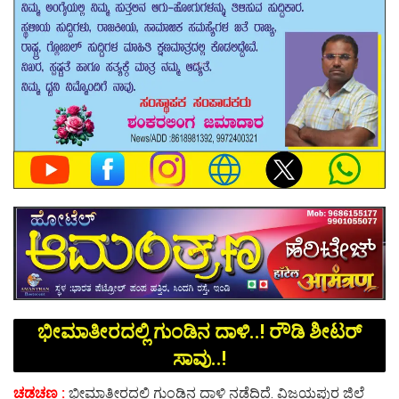
ಭೀಮಾತೀರದಲ್ಲಿ ಗುಂಡಿನ ದಾಳಿ..! ರೌಡಿ ಶೀಟರ್
ಸಾವು..!
ಚಡಚಣ :
ಭೀಮಾತೀರದಲ್ಲಿ ಗುಂಡಿನ ದಾಳಿ ನಡೆದಿದೆ. ವಿಜಯಪುರ ‌ಜಿಲ್ಲೆ