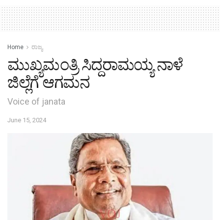
Home
ರಾಜ್ಯ
ಮುಖ್ಯಮಂತ್ರಿ ಸಿದ್ದರಾಮಯ್ಯ ನಾಳೆ
ಜಿಲ್ಲೆಗೆ ಆಗಮನ
Voice of janata
June 15, 2024