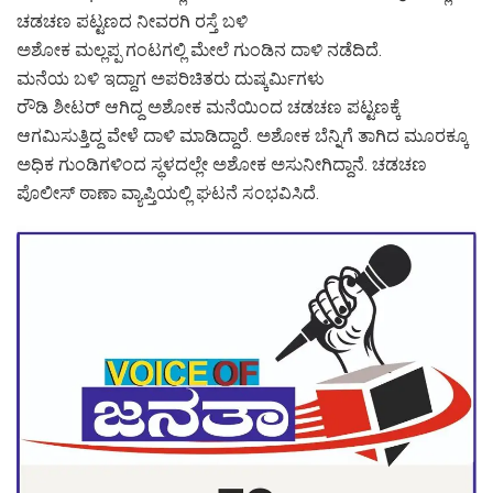
ಚಡಚಣ ಪಟ್ಟಣದ ನೀವರಗಿ ರಸ್ತೆ ಬಳಿ
ಅಶೋಕ ಮಲ್ಲಪ್ಪ ಗಂಟಗಲ್ಲಿ ಮೇಲೆ ಗುಂಡಿನ ದಾಳಿ ನಡೆದಿದೆ.
ಮನೆಯ ಬಳಿ ಇದ್ದಾಗ ಅಪರಿಚಿತರು ದುಷ್ಕರ್ಮಿಗಳು
ರೌಡಿ ಶೀಟರ್ ಆಗಿದ್ದ ಅಶೋಕ‌ ಮನೆಯಿಂದ ಚಡಚಣ ಪಟ್ಟಣಕ್ಕೆ
ಆಗಮಿಸುತ್ತಿದ್ದ ವೇಳೆ ದಾಳಿ ಮಾಡಿದ್ದಾರೆ. ಅಶೋಕ‌ ಬೆನ್ನಿಗೆ ತಾಗಿದ ಮೂರಕ್ಕೂ
ಅಧಿಕ ಗುಂಡಿಗಳಿಂದ ಸ್ಥಳದಲ್ಲೇ ಅಶೋಕ ಅಸುನೀಗಿದ್ದಾನೆ. ಚಡಚಣ
ಪೊಲೀಸ್ ಠಾಣಾ ವ್ಯಾಪ್ತಿಯಲ್ಲಿ ಘಟನೆ ಸಂಭವಿಸಿದೆ.