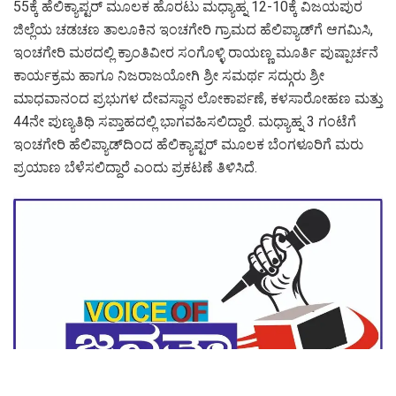
55ಕ್ಕೆ ಹೆಲಿಕ್ಯಾಪ್ಟರ್ ಮೂಲಕ ಹೊರಟು ಮಧ್ಯಾಹ್ನ 12-10ಕ್ಕೆ ವಿಜಯಪುರ
ಜಿಲ್ಲೆಯ ಚಡಚಣ ತಾಲೂಕಿನ ಇಂಚಗೇರಿ ಗ್ರಾಮದ ಹೆಲಿಪ್ಯಾಡ್‌ಗೆ ಆಗಮಿಸಿ,
ಇಂಚಗೇರಿ ಮಠದಲ್ಲಿ ಕ್ರಾಂತಿವೀರ ಸಂಗೊಳ್ಳಿ ರಾಯಣ್ಣ ಮೂರ್ತಿ ಪುಷ್ಪಾರ್ಚನೆ
ಕಾರ್ಯಕ್ರಮ ಹಾಗೂ ನಿಜರಾಜಯೋಗಿ ಶ್ರೀ ಸಮರ್ಥ ಸದ್ಗುರು ಶ್ರೀ
ಮಾಧವಾನಂದ ಪ್ರಭುಗಳ ದೇವಸ್ಥಾನ ಲೋಕಾರ್ಪಣೆ, ಕಳಸಾರೋಹಣ ಮತ್ತು
44ನೇ ಪುಣ್ಯತಿಥಿ ಸಪ್ತಾಹದಲ್ಲಿ ಭಾಗವಹಿಸಲಿದ್ದಾರೆ. ಮಧ್ಯಾಹ್ನ 3 ಗಂಟೆಗೆ
ಇಂಚಗೇರಿ ಹೆಲಿಪ್ಯಾಡ್‌ದಿಂದ ಹೆಲಿಕ್ಯಾಪ್ಟರ್ ಮೂಲಕ ಬೆಂಗಳೂರಿಗೆ ಮರು
ಪ್ರಯಾಣ ಬೆಳೆಸಲಿದ್ದಾರೆ ಎಂದು ಪ್ರಕಟಣೆ ತಿಳಿಸಿದೆ.