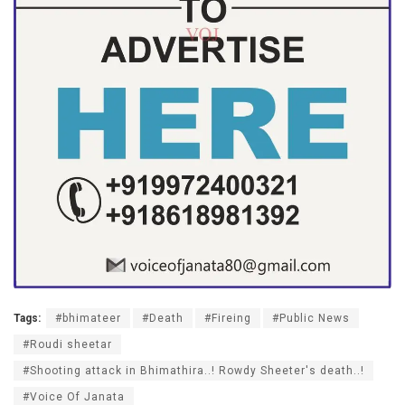
Tags:
#bhimateer
#Death
#Fireing
#Public News
#Roudi sheetar
#Shooting attack in Bhimathira..! Rowdy Sheeter's death..!
#Voice Of Janata