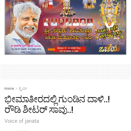
Home
ಕ್ರೈಮ್‌
ಭೀಮಾತೀರದಲ್ಲಿ ಗುಂಡಿನ ದಾಳಿ..!
ರೌಡಿ ಶೀಟರ್ ಸಾವು..!
Voice of janata