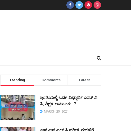
Trending
Comments
Latest
ಇಂಡಿಯಲ್ಲಿ ಒರ್ವ ವಿಧ್ಯಾರ್ಥಿ ಎಮ್ ಪಿ
ಸಿ, ಶಿಕ್ಷಕ ಅಮಾನತು..?
MARCH 25, 2024
ಎಸ್ ಎಸ್ ಎಲ್ ಸಿ ಪರೀಕ್ಷೆ ಮಕ್ಕಳಿಗೆ