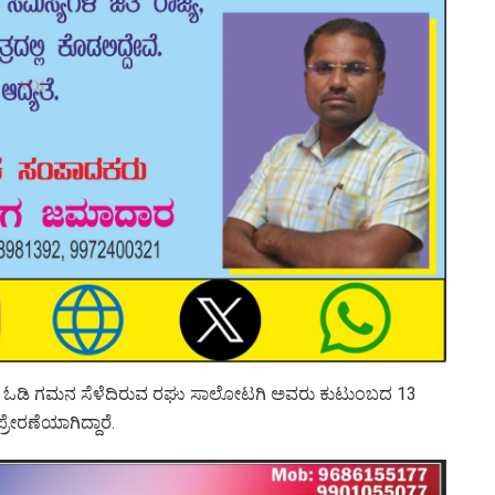
 ಕಿ. ಮೀ. ಓಡಿ ಗಮನ ಸೆಳೆದಿರುವ ರಘು ಸಾಲೋಟಗಿ ಅವರು ಕುಟುಂಬದ 13
ೇರಣೆಯಾಗಿದ್ದಾರೆ.