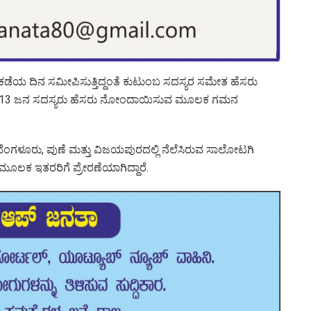
ಕಡೆಯ ದಿನ ಸಮೀಪಿಸುತ್ತಿದ್ದಂತೆ ಕುಟುಂಬ ಸದಸ್ಯರ ಸಮೇತ ಹೆಸರು
ಬದ 13 ಜನ ಸದಸ್ಯರು ಹೆಸರು ನೋಂದಾಯಿಸುವ ಮೂಲಕ ಗಮನ
ಳೂರು, ಪುಣೆ ಮತ್ತು ವಿಜಯಪುರದಲ್ಲಿ ನೆಲೆಸಿರುವ ಸಾಲೋಟಗಿ
ಕ ಇತರರಿಗೆ ಪ್ರೇರಣೆಯಾಗಿದ್ದಾರೆ.