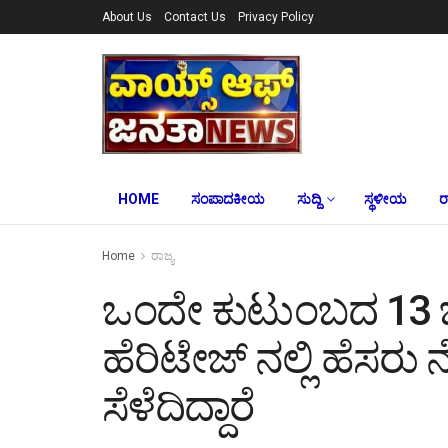
About Us
Contact Us
Privacy Policy
HOME
ಸಂಪಾದಕೀಯ
ಸುದ್ದಿ
ಸ್ಥಳೀಯ
ರ
Home
ರಾಜ್ಯ
ಒಂದೇ ಕುಟುಂಬದ 13 ಜನ
ಹೆರಿಟೇಜ್ ನಲ್ಲಿ ಹೆಸ
ಸೆಳೆದಿದ್ದಾರೆ