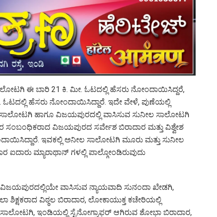
ೋಟಗಿ ಈ ಬಾರಿ 21 ಕಿ. ಮೀ. ಓಟದಲ್ಲಿ ಹೆಸರು ನೋಂದಾಯಿಸಿದ್ದರೆ,
. ಓಟದಲ್ಲಿ ಹೆಸರು ನೋಂದಾಯಿಸಿದ್ದಾರೆ. ಇದೇ ವೇಳೆ, ಪುಣೆಯಲ್ಲಿ
 ಸಾಲೋಟಗಿ ಹಾಗೂ ವಿಜಯಪುರದಲ್ಲಿ ವಾಸಿಸುವ ಸುನೀಲ ಸಾಲೋಟಗಿ
ಇವರ ಸಂಬಂಧಿಕರಾದ ವಿಜಯಪುರದ ಸರ್ವೇಶ ಬಿರಾದಾರ ಮತ್ತು ವಿಶ್ವೇಶ
ದಾಯಿಸಿದ್ದಾರೆ. ಇವಕಲ್ಲಿ ಅನೀಲ ಸಾಲೋಟಗಿ ಮೂರು ಮತ್ತು ಸುನೀಲ
ದಾರ ಐದಾರು ಮ್ಯಾರಾಥಾನ್ ಗಳಲ್ಲಿ ಪಾಲ್ಗೋಂಡಿರುವುದು
 ವಿಜಯಪುರದಲ್ಲಿಯೇ ವಾಸಿಸುವ ನ್ಯಾಯವಾದಿ ಸುನಂದಾ ಖೇಡಗಿ,
ಾ ಶಿಕ್ಷಕರಾದ ವಿಠ್ಠಲ ಬಿರಾದಾರ, ಲೋಕಾಯುಕ್ತ ಕಚೇರಿಯಲ್ಲಿ
ಮೀತಾ ಸಾಲೋಟಗಿ, ಇಂಡಿಯಲ್ಲಿ ಸ್ಟೆನೋಗ್ರಾಫರ್ ಆಗಿರುವ ಶೋಭಾ ಬಿರಾದಾರ,