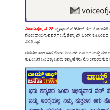
ವಿಜಯಪುರ, ನ. 28:
ವೃಕ್ಷಥಾನ್ ಹೆರಿಟೇಜ್ ರನ್ ನೋಂದಣಿ 
ನೋಂದಾಯಿಸುವವರ ಸಂಖ್ಯೆ ಹೆಚ್ಚಾಗಿದೆ. ಒಂದೇ ಕುಟುಂ
ಸೆಳೆದಿದ್ದಾರೆ.
ಚಡಚಣ ತಾಲೂಕಿನ ದೇವರ ನಿಂಬರಗಿ ಮೂಲದ ಮತ್ತು ಈಗ ಬೆಂಗ
ಕುಟಂಬದ ಒಂಬತ್ತು ಜನರು ತಮ್ಮ ಹೆಸರು ನೋಂದಾಯಿಸುವ ಮೂಲ