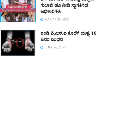
ಗುಲಾಬಿ ಹೂ ನೀಡಿ ಸ್ವಾಗತಿಸಿದ
ಅಧಿಕಾರಿಗಳು
MARCH 25, 2024
ಇಂಡಿ ಪಿ.ಎಸ್.ಐ ಕೊಲೆಗೆ ಯತ್ನ, 10
ಜನರ ಬಂಧನ
JULY 26, 2025