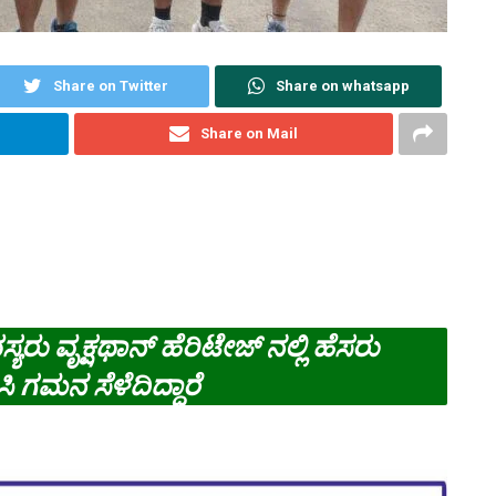
Share on Twitter
Share on whatsapp
Share on Mail
ು ವೃಕ್ಷಥಾನ್ ಹೆರಿಟೇಜ್ ನಲ್ಲಿ ಹೆಸರು
ಗಮನ ಸೆಳೆದಿದ್ದಾರೆ