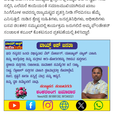
ಸಲ್ಲಿಸಿ, ಎಲೆಮರೆ ಕಾಯಿಯಂತೆ ಸಮಾಜಮುಖಿಯಾಗಿರುವ ಖಾಜು
ಸಿಂಗೆಗೋಳ ಅವರನ್ನು ರಾಜ್ಯಮಟ್ಟದ ಪ್ರಶಸ್ತಿ ನೀಡಿ ಗೌರವಿಸಲು ಹೆಮ್ಮೆ
ಎನಿಸುತ್ತಿದೆ. ನಾಡಿನ ಶ್ರೇಷ್ಠ ಸಾಹಿತಿಗಳು, ಜನಪ್ರತಿನಿಧಿಗಳು, ಅಧಿಕಾರಿಗಳು
ಬಸವ ಚಿಂತಕರ ಸಮ್ಮುಖದಲ್ಲಿ ಕಾರ್ಯಕ್ರಮ ಜರುಗಲಿದೆ ಅಮ್ಮ ಫೌಂಡೇಶನ್
ಸಂಚಾಲಕ ಕಬೂಲ್ ಕೊಕಟನೂರ ಪ್ರಕಟಣೆಯಲ್ಲಿ ತಿಳಿಸಿದ್ದಾರೆ.