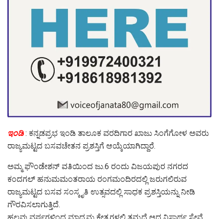
ಇಂಡಿ
: ಕನ್ನಡಪ್ರಭ ಇಂಡಿ ತಾಲೂಕ ವರದಿಗಾರ ಖಾಜು ಸಿಂಗೆಗೋಳ ಅವರು
ರಾಜ್ಯಮಟ್ಟದ ಬಸವಚೇತನ ಪ್ರಶಸ್ತಿಗೆ ಆಯ್ಕೆಯಾಗಿದ್ದಾರೆ.
ಅಮ್ಮ ಫೌಂಡೇಶನ್ ವತಿಯಿಂದ ಜು.6 ರಂದು ವಿಜಯಪುರ ನಗರದ
ಕಂದಗಲ್ ಹನುಮಮಂತರಾಯ ರಂಗಮಂದಿರದಲ್ಲಿ ಜರುಗಲಿರುವ
ರಾಜ್ಯಮಟ್ಟದ ಬಸವ ಸಂಸ್ಕೃತಿ ಉತ್ಸವದಲ್ಲಿ ಸಾಧಕ ಪ್ರಶಸ್ತಿಯನ್ನು ನೀಡಿ
ಗೌರವಿಸಲಾಗುತ್ತಿದೆ.
ಹಲವು ವರ್ಷಗಳಿಂದ ಮಾಧ್ಯಮ ಕ್ಷೇತ್ರಗಳಲ್ಲಿ ತಮ್ಮದೆ ಆದ ನಿಸ್ವಾರ್ಥ ಸೇವೆ