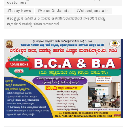
customers
#Today News
#Voice Of Janata
#Voiceofjanata.in
#ತಂತ್ರಜ್ಞಾನ ಎಪಿಟಿ ೨.೦ ಸಾಧನ ಅಳವಡಿಸಿರುವದರಿಂದ ನೌಕರರಿಗೆ ಮತ್ತು
ಗ್ರಾಹಕರಿಗೆ ಸಾಕಷ್ಟು ಸಹಕಾರಿಯಾಗಲಿದೆ