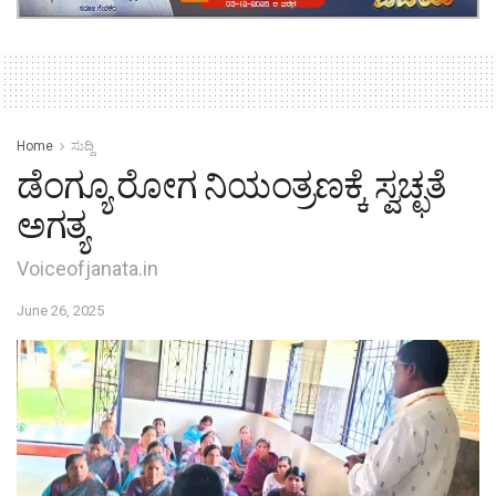
Home
ಸುದ್ದಿ
ಡೆಂಗ್ಯೂ ರೋಗ ನಿಯಂತ್ರಣಕ್ಕೆ ಸ್ವಚ್ಛತೆ
ಅಗತ್ಯ
Voiceofjanata.in
June 26, 2025