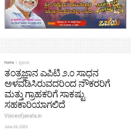
Home
ಪ್ರಪಂಚ
ತಂತ್ರಜ್ಞಾನ ಎಪಿಟಿ ೨.೦ ಸಾಧನ
ಅಳವಡಿಸಿರುವದರಿಂದ ನೌಕರರಿಗೆ
ಮತ್ತು ಗ್ರಾಹಕರಿಗೆ ಸಾಕಷ್ಟು
ಸಹಕಾರಿಯಾಗಲಿದೆ
Voiceofjanata.in
June 26, 2025