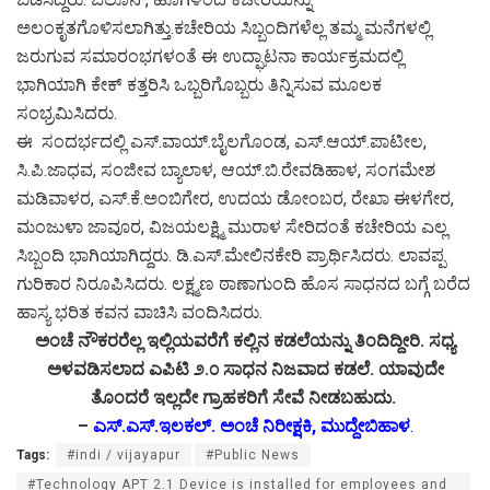
ಅಲಂಕೃತಗೊಳಿಸಲಾಗಿತ್ತು.ಕಚೇರಿಯ ಸಿಬ್ಬಂದಿಗಳೆಲ್ಲ ತಮ್ಮ ಮನೆಗಳಲ್ಲಿ
ಜರುಗುವ ಸಮಾರಂಭಗಳಂತೆ ಈ ಉದ್ಘಾಟನಾ ಕಾರ್ಯಕ್ರಮದಲ್ಲಿ
ಭಾಗಿಯಾಗಿ ಕೇಕ್ ಕತ್ತರಿಸಿ ಒಬ್ಬರಿಗೊಬ್ಬರು ತಿನ್ನಿಸುವ ಮೂಲಕ
ಸಂಭ್ರಮಿಸಿದರು.
ಈ ಸಂದರ್ಭದಲ್ಲಿ ಎಸ್.ವಾಯ್.ಬೈಲಗೊಂಡ, ಎಸ್.ಆಯ್.ಪಾಟೀಲ,
ಸಿ.ಪಿ.ಜಾಧವ, ಸಂಜೀವ ಬ್ಯಾಲಾಳ, ಆಯ್.ಬಿ.ರೇವಡಿಹಾಳ, ಸಂಗಮೇಶ
ಮಡಿವಾಳರ, ಎಸ್.ಕೆ.ಅಂಬಿಗೇರ, ಉದಯ ಡೋಂಬರ, ರೇಖಾ ಈಳಗೇರ,
ಮಂಜುಳಾ ಜಾವೂರ, ವಿಜಯಲಕ್ಷ್ಮಿ ಮುರಾಳ ಸೇರಿದಂತೆ ಕಚೇರಿಯ ಎಲ್ಲ
ಸಿಬ್ಬಂದಿ ಭಾಗಿಯಾಗಿದ್ದರು. ಡಿ.ಎಸ್.ಮೇಲಿನಕೇರಿ ಪ್ರಾರ್ಥಿಸಿದರು. ಲಾವಪ್ಪ
ಗುರಿಕಾರ ನಿರೂಪಿಸಿದರು. ಲಕ್ಷ್ಮಣ ಠಾಣಾಗುಂದಿ ಹೊಸ ಸಾಧನದ ಬಗ್ಗೆ ಬರೆದ
ಹಾಸ್ಯ ಭರಿತ ಕವನ ವಾಚಿಸಿ ವಂದಿಸಿದರು.
ಅಂಚೆ ನೌಕರರೆಲ್ಲ ಇಲ್ಲಿಯವರೆಗೆ ಕಲ್ಲಿನ ಕಡಲೆಯನ್ನು ತಿಂದಿದ್ದೀರಿ. ಸಧ್ಯ
ಅಳವಡಿಸಲಾದ ಎಪಿಟಿ ೨.೦ ಸಾಧನ ನಿಜವಾದ ಕಡಲೆ. ಯಾವುದೇ
ತೊಂದರೆ ಇಲ್ಲದೇ ಗ್ರಾಹಕರಿಗೆ ಸೇವೆ ನೀಡಬಹುದು.
–
ಎಸ್.ಎಸ್.ಇಲಕಲ್. ಅಂಚೆ ನಿರೀಕ್ಷಕಿ, ಮುದ್ದೇಬಿಹಾಳ
.
Tags:
#indi / vijayapur
#Public News
#Technology APT 2.1 Device is installed for employees and