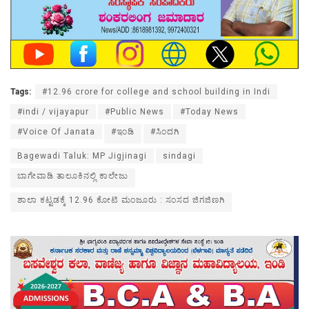
Tags:
#12.96 crore for college and school building in Indi
#indi / vijayapur
#Public News
#Today News
#Voice Of Janata
#ಇಂಡಿ
#ಸಿಂದಗಿ
Bagewadi Taluk: MP Jigjinagi
sindagi
ಬಾಗೇವಾಡಿ ತಾಲೂಕಿನಲ್ಲಿ ಕಾಲೇಜು
ಶಾಲಾ ಕಟ್ಟಡಕ್ಕೆ 12.96 ಕೋಟಿ ಮಂಜೂರು : ಸಂಸದ ಜಿಗಜಿಣಗಿ