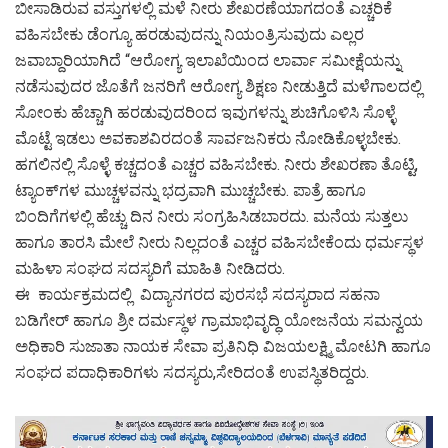
ಬೀಸಾಡಿರುವ ವಸ್ತುಗಳಲ್ಲಿ ಮಳೆ ನೀರು ಶೇಖರಣೆಯಾಗದಂತೆ ಎಚ್ಚರಿಕೆ
ವಹಿಸಬೇಕು ಡೆಂಗ್ಯೂ ಹರಡುವುದನ್ನು ನಿಯಂತ್ರಿಸುವುದು ಎಲ್ಲರ
ಜವಾಬ್ದಾರಿಯಾಗಿದೆ “ಆರೋಗ್ಯ ಇಲಾಖೆಯಿಂದ ಲಾರ್ವಾ ಸಮೀಕ್ಷೆಯನ್ನು
ನಡೆಸುವುದರ ಜೊತೆಗೆ ಜನರಿಗೆ ಆರೋಗ್ಯ ಶಿಕ್ಷಣ ನೀಡುತ್ತಿದೆ ಮಳೆಗಾಲದಲ್ಲಿ
ಸೋಂಕು ಹೆಚ್ಚಾಗಿ ಹರಡುವುದರಿಂದ ಇವುಗಳನ್ನು ಶುಚಿಗೊಳಿಸಿ ಸೊಳ್ಳೆ
ಮೊಟ್ಟೆ ಇಡಲು ಅವಕಾಶವಿರದಂತೆ ಸಾರ್ವಜನಿಕರು ನೋಡಿಕೊಳ್ಳಬೇಕು.
ಹಗಲಿನಲ್ಲಿ ಸೊಳ್ಳೆ ಕಚ್ಚದಂತೆ ಎಚ್ಚರ ವಹಿಸಬೇಕು. ನೀರು ಶೇಖರಣಾ ತೊಟ್ಟಿ,
ಟ್ಯಾಂಕ್‌ಗಳ ಮುಚ್ಚಳವನ್ನು ಭದ್ರವಾಗಿ ಮುಚ್ಚಬೇಕು. ಪಾತ್ರೆ ಹಾಗೂ
ಬಿಂದಿಗೆಗಳಲ್ಲಿ ಹೆಚ್ಚು ದಿನ ನೀರು ಸಂಗ್ರಹಿಸಿಡಬಾರದು. ಮನೆಯ ಸುತ್ತಲು
ಹಾಗೂ ತಾರಸಿ ಮೇಲೆ ನೀರು ನಿಲ್ಲದಂತೆ ಎಚ್ಚರ ವಹಿಸಬೇಕೆಂದು ಧರ್ಮಸ್ಥಳ
ಮಹಿಳಾ ಸಂಘದ ಸದಸ್ಯರಿಗೆ ಮಾಹಿತಿ ನೀಡಿದರು.
ಈ ಕಾರ್ಯಕ್ರಮದಲ್ಲಿ ವಿದ್ಯಾನಗರದ ಪುರಸಭೆ ಸದಸ್ಯರಾದ ಸಹನಾ
ಬಡಿಗೇರ್ ಹಾಗೂ ಶ್ರೀ ದರ್ಮಸ್ಥಳ ಗ್ರಾಮಾಭಿವೃದ್ಧಿ ಯೋಜನೆಯ ಸಮನ್ವಯ
ಅಧಿಕಾರಿ ಸುಜಾತಾ ನಾಯಕ ಸೇವಾ ಪ್ರತಿನಿಧಿ ವಿಜಯಲಕ್ಷ್ಮಿ ಮೋಟಗಿ ಹಾಗೂ
ಸಂಘದ ಪದಾಧಿಕಾರಿಗಳು ಸದಸ್ಯರು,ಸೇರಿದಂತೆ ಉಪಸ್ಥಿತರಿದ್ದರು.