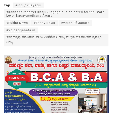
Tags:
#indi / vijayapur
#Kannada reporter Khaju Singegola is selected for the State
Level Basavacethana Award
#Public News
#Today News
#Voice Of Janata
#Voiceofjanata.in
#ಕನ್ನಡಪ್ರಭ ವರದಿಗಾರ ಖಾಜು ಸಿಂಗೆಗೋಳ ರಾಜ್ಯ ಮಟ್ಟದ ಬಸವಚೇತನ ಪ್ರಶಸ್ತಿಗೆ
ಆಯ್ಕೆ