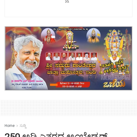
Home
ಸುದ್ದಿ
250 ಅಡಿ ಎತ್ತರದ ಅಂಬೇಡ್ಕರ್