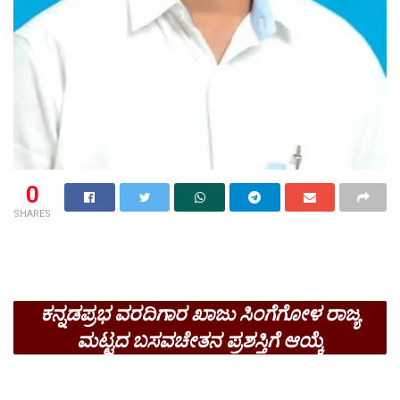
0
SHARES
ಕನ್ನಡಪ್ರಭ ವರದಿಗಾರ ಖಾಜು ಸಿಂಗೆಗೋಳ ರಾಜ್ಯ
ಮಟ್ಟದ ಬಸವಚೇತನ ಪ್ರಶಸ್ತಿಗೆ ಆಯ್ಕೆ