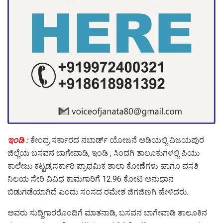
ಇಂಡಿ :
ಕೇಂದ್ರ ಸರ್ಕಾರದ ನಬಾರ್ಡ್ ಯೋಜನೆ ಅಡಿಯಲ್ಲಿ ವಿಜಯಪುರ
ಜಿಲ್ಲೆಯ ಬಸವನ ಬಾಗೇವಾಡಿ, ಇಂಡಿ , ಸಿಂದಗಿ ತಾಲೂಕುಗಳಲ್ಲಿ ಪಿಯು
ಕಾಲೇಜು ಕಟ್ಟಡ,ಸರ್ಕಾರಿ ಪ್ರಾಥಮಿಕ ಶಾಲಾ ಕೋಣೆಗಳು ಹಾಗೂ ವಸತಿ
ನಿಲಯ ಸೇರಿ ವಿವಿಧ ಕಾಮಗಾರಿಗೆ 12.96 ಕೋಟಿ ಅನುಧಾನ
ಬಿಡುಗಡೆಯಾಗಿದೆ ಎಂದು ಸಂಸದ ರಮೇಶ ಜಿಗಜಿಣಗಿ ಹೇಳಿದರು.
ಅವರು ಸುದ್ದಿಗಾರರೊಂದಿಗೆ ಮಾತನಾಡಿ, ಬಸವನ ಬಾಗೇವಾಡಿ ತಾಲೂಕಿನ