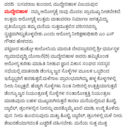
ವರದಿ : ಬಸವರಾಜ ಕುಂಬಾರ, ಮುದ್ದೇಬಿಹಾಳ ವಿಜಯಪುರ
ಮುದ್ದೇಬಿಹಾಳ
: ನಮ್ಮ ಆರೋಗ್ಯಕ್ಕೆ ನಾವು ಮೊದಲ ಪ್ರಾಮುಖ್ಯ ನೀಡಬೇಕಿದೆ.
ಉತ್ತಮ ಆರೋಗ್ಯಕ್ಕೆ ಉತ್ತಮ ವಾತಾವರಣ ನಿರ್ಮಾಣ ಅಗತ್ಯವಿದ್ದು
ಪ್ರತಿಯೊಬ್ಬರು ತಮ್ಮ ಮನೆಯ ಸುತ್ತಮುತ್ತಲಿನ ಪರಿಸರವನ್ನು
ಸ್ವಚ್ಛವಾಗಿಟ್ಟುಕೊಳ್ಳಬೇಕು ಎಂದು ಆರೋಗ್ಯ ನೀರಿಕ್ಷಣಾಧಿಕಾರಿ ಎಂ ಎಸ್
ಗೌಡರ ಹೇಳಿದರು.
ಪಟ್ಟಣದ ಹುಡ್ಕೋ ಕಾಲೋನಿಯ ಮಾರುತಿ ದೇವಸ್ಥಾನದಲ್ಲಿ ಶ್ರೀ ಧರ್ಮಸ್ಥಳ
ಗ್ರಾಮಾಭಿವೃದ್ಧಿ ಯೋಜನೆ(ರಿ) ಮುದ್ದೇಬಿಹಾಳ ಅವರು ಹಮ್ಮಿಕೊಂಡ
ಆರೋಗ್ಯ ಕುರಿತು ಮಾಹಿತಿ ನೀಡುವ ಜ್ಞಾನ ವಿಕಾಸ ಸಂಘದ ಸದಸ್ಯರ
ಸಭೆಯಲ್ಲಿ ಮಾತನಾಡಿ ಡೆಂಗ್ಯೂ ಜ್ವರ ಸೊಳ್ಳೆಗಳ ಮೂಲಕ ಒಬ್ಬರಿಂದ
ಇನ್ನೊಬ್ಬರಿಗೆ ಹರಡುತ್ತದೆ.ಮಳೆಗಾಲ ಪ್ರಾರಂಭವಾಗಿದ್ದು, ಹಳ್ಳ ಕೊಳ್ಳಗಳಲ್ಲಿ
ನೀರು ನಿಲ್ಲುತ್ತದೆ. ಹೆಚ್ಚಾಗಿ ಸೊಳ್ಳೆಗಳು ನಿಂತ ನೀರಿನಲ್ಲಿ ಉತ್ಪತ್ತಿಯಾಗುತ್ತವೆ
ಡೆಂಗ್ಯೂ ಜ್ವರ ನಿಯಂತ್ರಣಕ್ಕೆ ಸೊಳ್ಳೆಗಳ ಸಂತಾನೋತ್ಪತ್ತಿ ನಿಯಂತ್ರಣ
ಮಾಡುವುದು ಬಹಳ ಮುಖ್ಯವಾಗಿರುತ್ತದೆ ಕಾರಣ ಮನೆಯಲ್ಲಿರುವ ತೊಟ್ಟಿ,
ಬ್ಯಾರೆಲ್, ಡ್ರಂಗಳಲ್ಲಿನ ನೀರನ್ನು ವಾರಕ್ಕೊಮ್ಮೆ ಖಾಲಿ ಮಾಡಿ, ಉಜ್ಜಿ ತೊಳೆದು
ಪುನ: ನೀರು ತುಂಬಿಸುವುದು ಮತ್ತು ತೊಟ್ಟಿ, ಬ್ಯಾರೆಲ್, ಡ್ರಂಗಳಲ್ಲಿ ಮಳೆ ನೀರು
ಶೇಖರಣೆಯಾಗದಂತೆ ಎಚ್ಚರಿಕೆ ವಹಿಸಬೇಕು. ಮನೆಯ ಸುತ್ತ ಮುತ್ತ