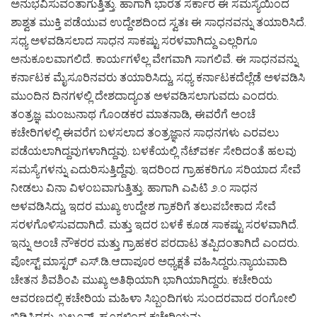
ಅನುಭವಿಸುವಂತಾಗುತ್ತಿತ್ತು. ಹಾಗಾಗಿ ಭಾರತ ಸರ್ಕಾರ ಈ ಸಮಸ್ಯೆಯಿಂದ
ಶಾಶ್ವತ ಮುಕ್ತಿ ಪಡೆಯುವ ಉದ್ದೇಶದಿಂದ ಸ್ವತಃ ಈ ಸಾಧನವನ್ನು ತಯಾರಿಸಿದೆ.
ಸಧ್ಯ ಅಳವಡಿಸಲಾದ ಸಾಧನ ಸಾಕಷ್ಟು ಸರಳವಾಗಿದ್ದು ಎಲ್ಲರಿಗೂ
ಅನುಕೂಲವಾಗಲಿದೆ. ಕಾರ್ಯಗಳೆಲ್ಲ ವೇಗವಾಗಿ ಸಾಗಲಿವೆ. ಈ ಸಾಧನವನ್ನು
ಕರ್ನಾಟಕ ಮೈಸೂರಿನವರು ತಯಾರಿಸಿದ್ದು, ಸಧ್ಯ ಕರ್ನಾಟಕದೆಲ್ಲೆಡೆ ಅಳವಡಿಸಿ
ಮುಂದಿನ ದಿನಗಳಲ್ಲಿ ದೇಶದಾದ್ಯಂತ ಅಳವಡಿಸಲಾಗುವದು ಎಂದರು.
ತಂತ್ರಜ್ಞ ಮಂಜುನಾಥ ಗೊಂಡಕರ ಮಾತನಾಡಿ, ಈವರೆಗೆ ಅಂಚೆ
ಕಚೇರಿಗಳಲ್ಲಿ ಈವರೆಗ ಬಳಸಲಾದ ತಂತ್ರಜ್ಞಾನ ಸಾಧನಗಳು ಎರವಲು
ಪಡೆಯಲಾಗಿದ್ದವುಗಳಾಗಿದ್ದವು. ಬಳಕೆಯಲ್ಲಿ ನೆಟ್‌ವರ್ಕ ಸೇರಿದಂತೆ ಹಲವು
ಸಮಸ್ಯೆಗಳನ್ನು ಎದುರಿಸುತ್ತಿದ್ದೆವು. ಇದರಿಂದ ಗ್ರಾಹಕರಿಗೂ ಸರಿಯಾದ ಸೇವೆ
ನೀಡಲು ವಿನಾ ವಿಳಂಬವಾಗುತ್ತಿತ್ತು. ಹಾಗಾಗಿ ಎಪಿಟಿ ೨.೦ ಸಾಧನ
ಅಳವಡಿಸಿದ್ದು, ಇದರ ಮುಖ್ಯ ಉದ್ದೇಶ ಗ್ರಾಕರಿಗೆ ತಲುಪಬೇಕಾದ ಸೇವೆ
ಸರಳಗೊಳಿಸುವದಾಗಿದೆ. ಮತ್ತು ಇದರ ಬಳಕೆ ಕೂಡ ಸಾಕಷ್ಟು ಸರಳವಾಗಿದೆ.
ಇನ್ನು ಅಂಚೆ ನೌಕರರ ಮತ್ತು ಗ್ರಾಹಕರ ಪರದಾಟ ತಪ್ಪಿದಂತಾಗಿದೆ ಎಂದರು.
ಪೋಸ್ಟ್ ಮಾಸ್ಟರ್ ಎಸ್.ಡಿ.ಆದಾಪೂರ ಅಧ್ಯಕ್ಷತೆ ವಹಿಸಿದ್ದರು.ನ್ಯಾಯವಾದಿ
ಚೇತನ ಶಿವಶಿಂಪಿ ಮುಖ್ಯ ಅತಿಥಿಯಾಗಿ ಭಾಗಿಯಾಗಿದ್ದರು. ಕಚೇರಿಯ
ಆವರಣದಲ್ಲಿ ಕಚೇರಿಯ ಮಹಿಳಾ ಸಿಬ್ಬಂದಿಗಳು ಸುಂದರವಾದ ರಂಗೋಲಿ
ಬಿಡಿಸಿದ್ದರು. ಬಲೂನ್, ಹೂಗಳಿಂದ ಕಚೇರಿಯನ್ನು