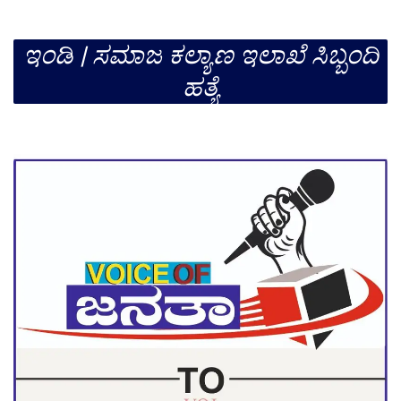
ಇಂಡಿ | ಸಮಾಜ ಕಲ್ಯಾಣ ಇಲಾಖೆ ಸಿಬ್ಬಂದಿ
ಹತ್ಯೆ