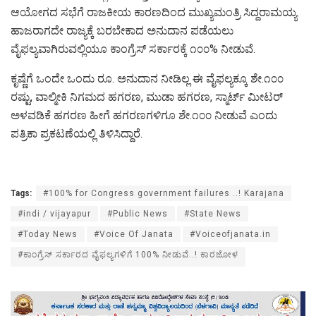
ಆಯೋಗದ ಸಭೆಗೆ ರಾಜಕೀಯ ‌ಕಾರಣದಿಂದ ಮುಖ್ಯಮಂತ್ರಿ ಸಿದ್ದರಾಮಯ್ಯ
ಹಾಜರಾಗದೇ ರಾಜ್ಯಕ್ಕೆ ಬರಬೇಕಾದ ಅನುದಾನ ಪಡೆಯಲು
ವೈಫಲ್ಯವಾಗಿರುವಲ್ಲಿಯೂ ಕಾಂಗ್ರೆಸ್ ಸರ್ಕಾರಕ್ಕೆ ೧೦೦% ನೀಡುವೆ.
ಕೃಷ್ಣೆಗೆ ಒಂದೇ ಒಂದು ರೂ. ಅನುದಾನ ನೀಡಿಲ್ಲ ಈ ವೈಫಲ್ಯಕ್ಕೂ ಶೇ.೧೦೦
ರಷ್ಟು, ವಾಲ್ಮೀಕಿ ನಿಗಮದ ಹಗರಣ, ಮುಡಾ ಹಗರಣ, ಸ್ಮಾರ್ಟ್ ಮೀಟರ್
ಅಳವಡಿಕೆ ಹಗರಣ ಹೀಗೆ ಹಗರಣಗಳಿಗೂ ಶೇ.೧೦೦ ನೀಡುವೆ ಎಂದು
ಪತ್ರಿಕಾ ಪ್ರಕಟಣೆಯಲ್ಲಿ ತಿಳಿಸಿದ್ದಾರೆ.
Tags:
#100% for Congress government failures ..! Karajana
#indi / vijayapur
#Public News
#State News
#Today News
#Voice Of Janata
#Voiceofjanata.in
#ಕಾಂಗ್ರೆಸ್ ಸರ್ಕಾರದ ವೈಫಲ್ಯಗಳಿಗೆ 100% ನೀಡುವೆ..! ಕಾರಜೋಳ