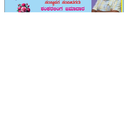
Tags:
#indi / vijayapur
#Indi | Social Welfare Department staff assassinated
#Public News
#State News
#Today News
#Voice Of Janata
#Voiceofjanata.in
#ಇಂಡಿ | ಸಮಾಜ ಕಲ್ಯಾಣ ಇಲಾಖೆ ಸಿಬ್ಬಂದಿ ಹತ್ಯೆ