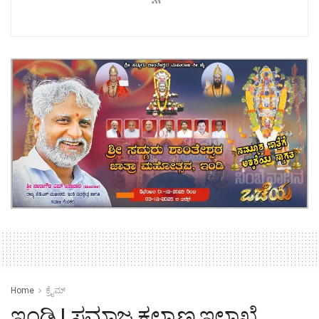
Home
ಕ್ರೈಮ್‌
ಇಂಡಿ | ಸಮಾಜ ಕಲ್ಯಾಣ ಇಲಾಖೆ