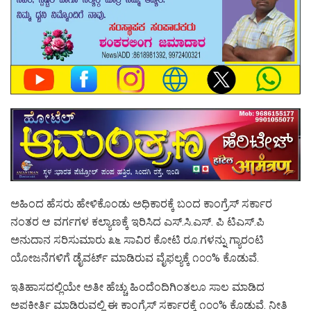
ಅಹಿಂದ ಹೆಸರು ಹೇಳಿಕೊಂಡು ಅಧಿಕಾರಕ್ಕೆ ಬಂದ ಕಾಂಗ್ರೆಸ್ ಸರ್ಕಾರ
ನಂತರ ಆ ವರ್ಗಗಳ ಕಲ್ಯಾಣಕ್ಕೆ ಇರಿಸಿದ ಎಸ್.ಸಿ.ಎಸ್. ಪಿ ಟಿಎಸ್.ಪಿ
ಅನುದಾನ ಸರಿಸುಮಾರು ೩೬ ಸಾವಿರ ಕೋಟಿ ರೂ.ಗಳನ್ನು ಗ್ಯಾರಂಟಿ
ಯೋಜನೆಗಳಿಗೆ ಡೈವರ್ಟ್ ಮಾಡಿರುವ ವೈಫಲ್ಯಕ್ಕೆ ೧೦೦% ಕೊಡುವೆ.
ಇತಿಹಾಸದಲ್ಲಿಯೇ ಅತೀ ಹೆಚ್ಚು ಹಿಂದೆಂದಿಗಿಂತಲೂ ಸಾಲ ಮಾಡಿದ
ಅಪಕೀರ್ತಿ ಮಾಡಿರುವಲ್ಲಿ ಈ ಕಾಂಗ್ರೆಸ್ ಸರ್ಕಾರಕ್ಕೆ ೧೦೦% ಕೊಡುವೆ. ನೀತಿ