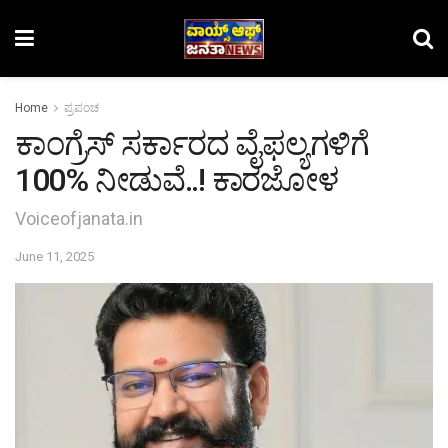
Home
ಪ್ರಪಂಚ
ಕಾಂಗ್ರೆಸ್ ಸರ್ಕಾರದ ವೈಫಲ್ಯಗಳಿಗೆ
100% ನೀಡುವೆ..! ಕಾರಜೋಳ
Voiceofjanata.in
June 11, 2025