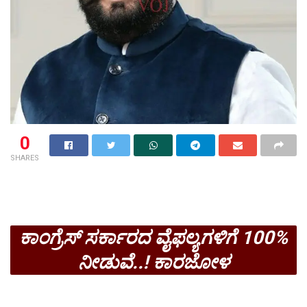
0
SHARES
ಕಾಂಗ್ರೆಸ್ ಸರ್ಕಾರದ ವೈಫಲ್ಯಗಳಿಗೆ 100%
ನೀಡುವೆ..! ಕಾರಜೋಳ