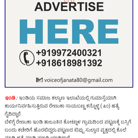
ಇಂಡಿ :
ಇಂಡಿಯ ಸಮಾಜ ಕಲ್ಯಾಣ ಇಲಾಖೆಯಲ್ಲಿ ಗುಮಾಸ್ತೆಯಾಗಿ
ಕಾರ್ಯನಿರ್ವಹಿಸುತ್ತಿರುವ ರೇಣುಕಾ ಸಾಯಬಣ್ಣ ಕನ್ನೊಳ್ಳಿ ( ೩೦) ಹತ್ಯೆ
ಗೈದಿದ್ದಾರೆ.
ಬೆಳಿಗ್ಗೆ ರೇಣುಕಾ ಇಂಡಿ ತಾಲೂಕಿನ ಕೋಟ್ನಾಳ ಗ್ರಾಮದಿಂದ ಪಟ್ಟಣಕ್ಕೆ ಬಸ್ಸಿಗೆ
ಬಂದು ಕಚೇರಿಗೆ ಹೊರಟಿದ್ದರು.ಪಟ್ಟಣದ ಟಿಪ್ಪು ಸುಲ್ತಾನ ವೃತ್ತದಲ್ಲಿ ಕೊಲೆ
ಮಾಡಿ ಹತ್ಯೆ ಮಾಡಿ ಫರಾರಿ ಯಾಗಿದ್ದಾರೆ.