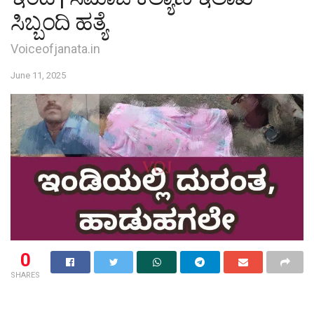
ಸಿಬ್ಬಂದಿ ಹತ್ಯೆ
Voiceofjanata.in
June 11, 2025
0
SHARES