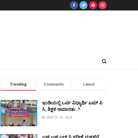
Trending
Comments
Latest
ಇಂಡಿಯಲ್ಲಿ ಒರ್ವ ವಿಧ್ಯಾರ್ಥಿ ಎಮ್ ಪಿ
ಸಿ, ಶಿಕ್ಷಕ ಅಮಾನತು..?
MARCH 25, 2024
ಎಸ್ ಎಸ್ ಎಲ್ ಸಿ ಪರೀಕ್ಷೆ ಮಕ್ಕಳಿಗೆ