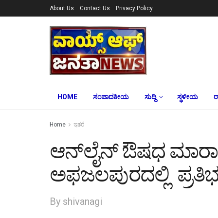
About Us
Contact Us
Privacy Policy
HOME
ಸಂಪಾದಕೀಯ
ಸುದ್ದಿ
ಸ್ಥಳೀಯ
ರ
Home
ಇತರೆ
ಆನ್‌ಲೈನ್ ಔಷಧ ಮಾರಾಟ ನ
ಅಫಜಲಪುರದಲ್ಲಿ ಪ್ರತಿ
By shivanagi