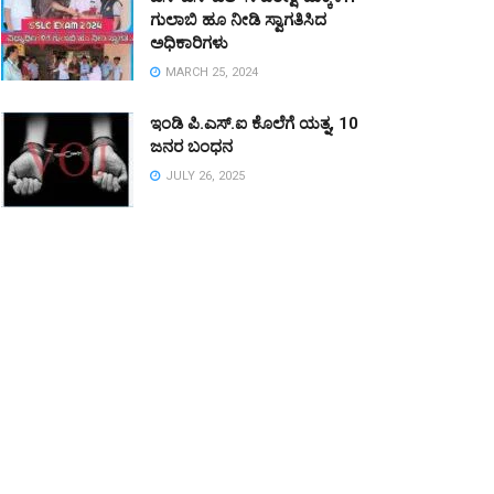
ಗುಲಾಬಿ ಹೂ ನೀಡಿ ಸ್ವಾಗತಿಸಿದ
ಅಧಿಕಾರಿಗಳು
MARCH 25, 2024
ಇಂಡಿ ಪಿ.ಎಸ್.ಐ ಕೊಲೆಗೆ ಯತ್ನ, 10
ಜನರ ಬಂಧನ
JULY 26, 2025