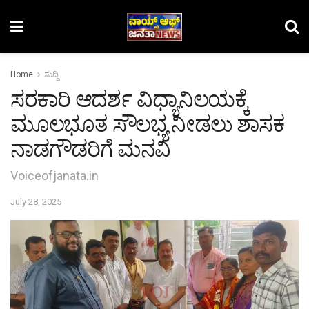
Home
ಸುದ್ದಿ
ಸರಕಾರಿ ಆದರ್ಶ ವಿಧ್ಯಾನಿಲಯಕ್ಕೆ
ಮೂಲಭೂತ ಸೌಲಭ್ಯ ನೀಡಲು ಶಾಸಕ
ನಾಡಗೌಡರಿಗೆ ಮನವಿ
Voiceofjanata.in
July 28, 2025