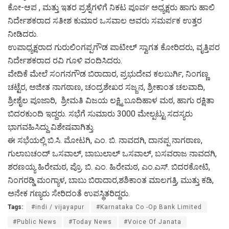
ಕೋ-ಆಪ , ಮತ್ತು ಇತರ ಪ್ರಶ್ನೆಗಳಿಗೆ ನಿಕಟ ಪೂರ್ವ ಅಧ್ಯಕ್ಷರು ಹಾಗು ಹಾಲಿ
ನಿರ್ದೇಶಕರಾದ ಸತೀಶ ಕುಮಾರ ಒಸವಾಲ ಅವರು ಸಮರ್ಪಕ ಉತ್ತರ
ನೀಡಿದರು.
ಉಪಾಧ್ಯಕ್ಷರಾದ ಗುರುಲಿಂಗಪ್ಪಗೌಡ ಪಾಟೀಲ್ ಸ್ವಾಗತ ಕೋರಿದರು, ವೃತ್ತಿಪರ
ನಿರ್ದೇಶಕರಾದ ರವಿ ಗೂಳಿ ವಂದಿಸಿದರು.
ವೇದಿಕೆ ಮೇಲೆ ಸಂಗನಗೌಡ ಬಿರಾದಾರ, ಪ್ರಭುದೇವ ಕಲಬುರ್ಗಿ, ನಿಂಗಣ್ಣ
ಚಟ್ಟೆರ, ಅಜೀತ ನಾಗಠಾಣ, ಚಂದ್ರಶೇಖರ ಸಜ್ಜನ, ಶ್ರೀಕಾಂತ ಚಲವಾದಿ,
ಶ್ರೀಶೈಲ ಪೂಜಾರಿ, ಶ್ರೀಮತಿ ವಿಜಯ ಲಕ್ಷ್ಮಿ ಬೂದಿಹಾಳ ಮಠ, ಹಾಗು ರಕ್ಷಿತಾ
ಬಿದರಕುಂದಿ ಇದ್ದರು. ಸಭೆಗೆ ಸುಮಾರು 3000 ಮೇಲ್ಪಟ್ಟು ಸದಸ್ಯರು
ಭಾಗವಹಿಸಿದ್ದು ವಿಶೇಷವಾಗಿತ್ತು.
ಈ ಸಭೆಯಲ್ಲಿ ಬಿ.ಸಿ. ಮೋಟಗಿ, ಎಂ. ಬಿ. ನಾವದಗಿ, ದಾನಪ್ಪ ನಾಗಠಾಣ,
ಗುಲಾಬಚಂದ್ ಒಸವಾಲ್, ಬಾಬುಲಾಲ್ ಒಸವಾಲ್, ಬಸವರಾಜ ನಾವದಗಿ,
ಶರಣಯ್ಯ ಹಿರೇಮಠ, ಪ್ರೊ. ಬಿ. ಎಂ. ಹಿರೇಮಠ, ಎಂ.ಎಸ್. ಬಿದರಕೋಟಿ,
ನಿಂಗರಡ್ಡಿ ಮಂಗ್ಯಾಳ, ಬಾಬು ಬಿರಾದಾರ,ಶಶಿಕಾಂತ ಮಾಲಗತ್ತಿ, ಮುತ್ತು ಕಡಿ,
ಅನೇಕ ಗಣ್ಯರು ಸೇರಿದಂತೆ ಉಪಸ್ಥಿತರಿದ್ದರು.
Tags:
#indi / vijayapur
#Karnataka Co -Op Bank Limited
#Public News
#Today News
#Voice Of Janata