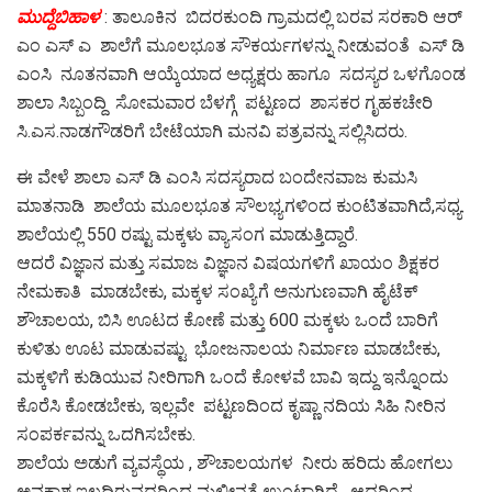
ಮುದ್ದೆಬಿಹಾಳ
: ತಾಲೂಕಿನ ಬಿದರಕುಂದಿ ಗ್ರಾಮದಲ್ಲಿ ಬರವ ಸರಕಾರಿ ಆರ್
ಎಂ ಎಸ್ ಎ ಶಾಲೆಗೆ ಮೂಲಭೂತ ಸೌಕರ್ಯಗಳನ್ನು ನೀಡುವಂತೆ ಎಸ್ ಡಿ
ಎಂಸಿ ನೂತನವಾಗಿ ಆಯ್ಕೆಯಾದ ಅಧ್ಯಕ್ಷರು ಹಾಗೂ ಸದಸ್ಯರ ಒಳಗೊಂಡ
ಶಾಲಾ ಸಿಬ್ಬಂದ್ದಿ ಸೋಮವಾರ ಬೆಳಗ್ಗೆ ಪಟ್ಟಣದ ಶಾಸಕರ ಗೃಹಕಚೇರಿ
ಸಿ.ಎಸ.ನಾಡಗೌಡರಿಗೆ ಬೇಟೆಯಾಗಿ ಮನವಿ ಪತ್ರವನ್ನು ಸಲ್ಲಿಸಿದರು.
ಈ ವೇಳೆ ಶಾಲಾ ಎಸ್ ಡಿ ಎಂಸಿ ಸದಸ್ಯರಾದ ಬಂದೇನವಾಜ ಕುಮಸಿ
ಮಾತನಾಡಿ ಶಾಲೆಯ ಮೂಲಭೂತ ಸೌಲಭ್ಯಗಳಿಂದ ಕುಂಟಿತವಾಗಿದೆ,ಸಧ್ಯ.
ಶಾಲೆಯಲ್ಲಿ 550 ರಷ್ಟು ಮಕ್ಕಳು ವ್ಯಾಸಂಗ ಮಾಡುತ್ತಿದ್ದಾರೆ.
ಆದರೆ ವಿಜ್ಞಾನ ಮತ್ತು ಸಮಾಜ ವಿಜ್ಞಾನ ವಿಷಯಗಳಿಗೆ ಖಾಯಂ ಶಿಕ್ಷಕರ
ನೇಮಕಾತಿ ಮಾಡಬೇಕು, ಮಕ್ಕಳ ಸಂಖ್ಯೆಗೆ ಅನುಗುಣವಾಗಿ ಹೈಟೆಕ್
ಶೌಚಾಲಯ, ಬಿಸಿ ಊಟದ ಕೋಣೆ ಮತ್ತು 600 ಮಕ್ಕಳು ಒಂದೆ ಬಾರಿಗೆ
ಕುಳಿತು ಊಟ ಮಾಡುವಷ್ಟು ಭೋಜನಾಲಯ ನಿರ್ಮಾಣ ಮಾಡಬೇಕು,
ಮಕ್ಕಳಿಗೆ ಕುಡಿಯುವ ನೀರಿಗಾಗಿ ಒಂದೆ ಕೋಳವೆ ಬಾವಿ ಇದ್ದು ಇನ್ನೊಂದು
ಕೊರೆಸಿ ಕೋಡಬೇಕು, ಇಲ್ಲವೇ ಪಟ್ಟಣದಿಂದ ಕೃಷ್ಣಾ ನದಿಯ ಸಿಹಿ ನೀರಿನ
ಸಂಪರ್ಕವನ್ನು ಒದಗಿಸಬೇಕು.
ಶಾಲೆಯ ಅಡುಗೆ ವ್ಯವಸ್ಥೆಯ , ಶೌಚಾಲಯಗಳ ನೀರು ಹರಿದು ಹೋಗಲು
ಅವಕಾಶ ಇಲ್ಲದಿರುವದರಿಂದ ಮಲೀನತೆ ಉಂಟಾಗಿದೆ, ಆದರಿಂದ