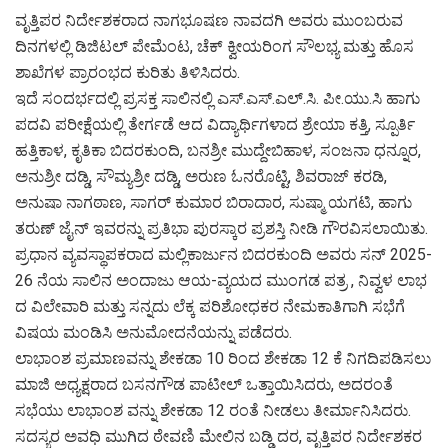
ವೃತ್ತಿಪರ ನಿರ್ದೇಶಕರಾದ ನಾಗಭೂಷಣ ನಾವದಗಿ ಅವರು ಮುಂಬರುವ
ದಿನಗಳಲ್ಲಿ ಡಿಜಿಟಲ್ ಪೇಮೆಂಟ, ಚೆಕ್ ಕ್ವೀಯರಿಂಗ ಸೌಲಭ್ಯ ಮತ್ತು ಹೊಸ
ಶಾಖೆಗಳ ಪ್ರಾರಂಭದ ಕುರಿತು ತಿಳಿಸಿದರು.
ಇದೆ ಸಂದರ್ಭದಲ್ಲಿ ಪ್ರಸಕ್ತ ಸಾಲಿನಲ್ಲಿ ಎಸ್.ಎಸ್.ಎಲ್.ಸಿ. ಪೀ.ಯು.ಸಿ ಹಾಗು
ಪದವಿ ಪರೀಕ್ಷೆಯಲ್ಲಿ ತೇರ್ಗಡೆ ಆದ ವಿದ್ಯಾರ್ಥಿಗಳಾದ ಶ್ರೇಯಾ ಕತ್ತಿ, ಸ್ಪೂರ್ತಿ
ಹತ್ತಿಕಾಳ, ಕೃತಿಕಾ ಬಿದರಕುಂದಿ, ಬನಶ್ರೀ ಮುದ್ದೇಬಿಹಾಳ, ಸಂಜನಾ ಧನ್ನೂರ,
ಅನುಶ್ರೀ ದಡ್ಡಿ, ಸೌಮ್ಯಶ್ರೀ ದಡ್ಡಿ, ಅರುಣ ಓನರೊಟ್ಟಿ, ಶಿವರಾಜ್ ಕರಡಿ,
ಅನುಷಾ ನಾಗಠಾಣ, ಸಾಗರ್ ಕುಮಾರ ಬಿರಾದಾರ, ಸುಷ್ಮಾ ಯಗಟಿ, ಹಾಗು
ತರುಣ್ ಜೈನ್ ಇವರನ್ನು ಪ್ರತಿಭಾ ಪುರಸ್ಕಾರ ಪ್ರಶಸ್ತಿ ನೀಡಿ ಗೌರವಿಸಲಾಯಿತು.
ಪ್ರಧಾನ ವ್ಯವಸ್ಥಾಪಕರಾದ ಮಲ್ಲಿಕಾರ್ಜುನ ಬಿದರಕುಂದಿ ಅವರು ಸನ್ 2025-
26 ನೆಯ ಸಾಲಿನ ಅಂದಾಜು ಆಯ-ವ್ಯಯದ ಮುಂಗಡ ಪತ್ರ , ನಿವ್ವಳ ಲಾಭ
ದ ವಿಲೇವಾರಿ ಮತ್ತು ಸನ್ನದು ಲೆಕ್ಕ ಪರಿಶೋಧಕರ ನೇಮಕಾತಿಗಾಗಿ ಸಭೆಗೆ
ವಿಷಯ ಮಂಡಿಸಿ ಅನುಮೋದನೆಯನ್ನು ಪಡೆದರು.
ಲಾಭಾಂಶ ಪ್ರಮಾಣವನ್ನು ಶೇಕಡಾ 10 ರಿಂದ ಶೇಕಡಾ 12 ಕೆ ನಿಗದಿಪಡಿಸಲು
ಮಾಜಿ ಅಧ್ಯಕ್ಷರಾದ ಬಸನಗೌಡ ಪಾಟೀಲ್ ಒತ್ತಾಯಿಸಿದರು, ಅದರಂತೆ
ಸಭೆಯು ಲಾಭಾಂಶ ವನ್ನು ಶೇಕಡಾ 12 ರಂತೆ ನೀಡಲು ತೀರ್ಮಾನಿಸಿದರು.
ಸದಸ್ಯರ ಅವಧಿ ಮುಗಿದ ಠೇವಣಿ ಮೇಲಿನ ಬಡ್ಡಿ ದರ, ವೃತ್ತಿಪರ ನಿರ್ದೇಶಕರ