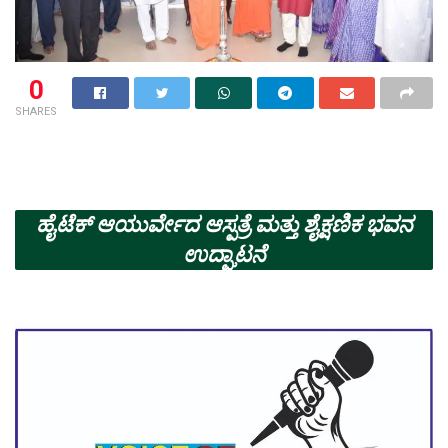
0
SHARES
ಹೈಟೆಕ್ ಆಯುರ್ವೇದ ಆಸ್ಪತ್ರೆ ಮತ್ತು ಶೈಕ್ಷಣಿಕ ಭವನ
ಉದ್ಘಾಟನೆ