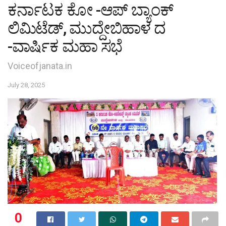
ಕರ್ನಾಟಕ ಕೋ -ಆಪ್ ಬ್ಯಾಂಕ್
ಲಿಮಿಟೆಡ್, ಮುದ್ದೇಬಿಹಾಳ ದ
-ವಾರ್ಷಿಕ ಮಹಾ ಸಭೆ
Voiceofjanata.in
July 28, 2025
0