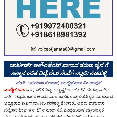
ಚಾರ್ಟರ್ಡ್ ಅಕೌಂಟೆಂಟ್ ಪಾಸಾದ ತರುಣ ಜೈನ ಗೆ
ಸನ್ಮಾನ ಕಲಿತ ವಿದ್ಯೆ ದೇಶ ಸೇವೆಗೆ ಸಲ್ಲಲಿ: ನಡಹಳ್ಳಿ
ವರದಿ: ಬಸವರಾಜ ಕುಂಬಾರ, ಮುದ್ದೇಬಿಹಾಳ ವಿಜಯಪುರ
ಮುದ್ದೇಬಿಹಾಳ
:ನಾವು ಕಲಿತ ವಿದ್ಯೆ ನಮ್ಮ ಸ್ವಹಿತದ ಜೊತೆಗೆ ದೇಶದ, ನಾಡಿನ
ಏಳ್ಗೆಗೆ ಸಲ್ಲುವಂತಾಗಬೇಕೆಂದು ಮಾಜಿ ಶಾಸಕ, ರಾಜ್ಯ ಬಿಜೆಪಿ ರೈತ ಮೋರ್ಚಾದ
ಅಧ್ಯಕ್ಷರಾದ ಎ.ಎಸ್.ಪಾಟೀಲ ನಡಹಳ್ಳಿ ಹೇಳಿದರು. ಅವರು ಭಾನುವಾರ
ಪಟ್ಟಣದ ಟಾಪ್ ಇನ್ ಟೌನ್ ಹಾಲ್ ನಲ್ಲಿ ಮುದ್ದೇಬಿಹಾಳ ವ್ಯಾಪಾರಸ್ಥರ
ಸಂಘದವರು ಚಾರ್ಟರ್ಡ್ ಅಕೌಂಟೆಂಟ್ ಪರೀಕ್ಷೆಯಲ್ಲಿ ಉತ್ತೀರ್ಣರಾದ