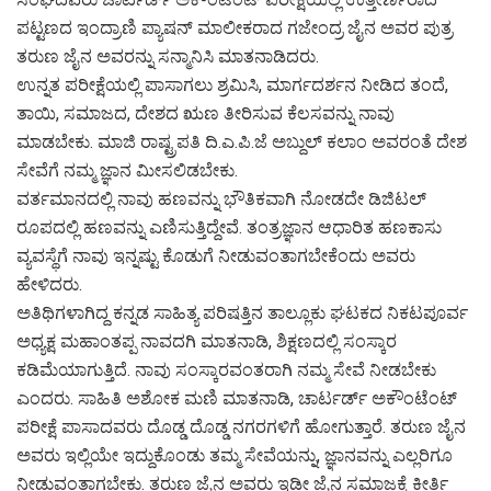
ಪಟ್ಟಣದ ಇಂದ್ರಾಣಿ ಪ್ಯಾಷನ್ ಮಾಲೀಕರಾದ ಗಜೇಂದ್ರ ಜೈನ ಅವರ ಪುತ್ರ
ತರುಣ ಜೈನ ಅವರನ್ನು ಸನ್ಮಾನಿಸಿ ಮಾತನಾಡಿದರು.
ಉನ್ನತ ಪರೀಕ್ಷೆಯಲ್ಲಿ ಪಾಸಾಗಲು ಶ್ರಮಿಸಿ, ಮಾರ್ಗದರ್ಶನ ನೀಡಿದ ತಂದೆ,
ತಾಯಿ, ಸಮಾಜದ, ದೇಶದ ಋಣ ತೀರಿಸುವ ಕೆಲಸವನ್ನು ನಾವು
ಮಾಡಬೇಕು. ಮಾಜಿ ರಾಷ್ಟ್ರಪತಿ ದಿ.ಎ.ಪಿ.ಜೆ ಅಬ್ದುಲ್ ಕಲಾಂ ಅವರಂತೆ ದೇಶ
ಸೇವೆಗೆ ನಮ್ಮ ಜ್ಞಾನ ಮೀಸಲಿಡಬೇಕು.
ವರ್ತಮಾನದಲ್ಲಿ ನಾವು ಹಣವನ್ನು ಭೌತಿಕವಾಗಿ ನೋಡದೇ ಡಿಜಿಟಲ್
ರೂಪದಲ್ಲಿ ಹಣವನ್ನು ಎಣಿಸುತ್ತಿದ್ದೇವೆ. ತಂತ್ರಜ್ಞಾನ ಆಧಾರಿತ ಹಣಕಾಸು
ವ್ಯವಸ್ಥೆಗೆ ನಾವು ಇನ್ನಷ್ಟು ಕೊಡುಗೆ ನೀಡುವಂತಾಗಬೇಕೆಂದು ಅವರು
ಹೇಳಿದರು.
ಅತಿಥಿಗಳಾಗಿದ್ದ ಕನ್ನಡ ಸಾಹಿತ್ಯ ಪರಿಷತ್ತಿನ ತಾಲ್ಲೂಕು ಘಟಕದ ನಿಕಟಪೂರ್ವ
ಅಧ್ಯಕ್ಷ ಮಹಾಂತಪ್ಪ ನಾವದಗಿ ಮಾತನಾಡಿ, ಶಿಕ್ಷಣದಲ್ಲಿ ಸಂಸ್ಕಾರ
ಕಡಿಮೆಯಾಗುತ್ತಿದೆ. ನಾವು ಸಂಸ್ಕಾರವಂತರಾಗಿ ನಮ್ಮ ಸೇವೆ ನೀಡಬೇಕು
ಎಂದರು. ಸಾಹಿತಿ ಅಶೋಕ ಮಣಿ ಮಾತನಾಡಿ, ಚಾರ್ಟರ್ಡ್ ಅಕೌಂಟೆಂಟ್
ಪರೀಕ್ಷೆ ಪಾಸಾದವರು ದೊಡ್ಡ ದೊಡ್ಡ ನಗರಗಳಿಗೆ ಹೋಗುತ್ತಾರೆ. ತರುಣ ಜೈನ
ಅವರು ಇಲ್ಲಿಯೇ ಇದ್ದುಕೊಂಡು ತಮ್ಮ ಸೇವೆಯನ್ನು, ಜ್ಞಾನವನ್ನು ಎಲ್ಲರಿಗೂ
ನೀಡುವಂತಾಗಬೇಕು. ತರುಣ ಜೈನ ಅವರು ಇಡೀ ಜೈನ ಸಮಾಜಕ್ಕೆ ಕೀರ್ತಿ