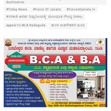
destination
#Today News
#Voice Of Janata
#Voiceofjanata.in
#ಸರಕಾರಿ ಆದರ್ಶ ವಿಧ್ಯಾನಿಲಯಕ್ಕೆ ಮೂಲಭೂತ ಸೌಲಭ್ಯ ನೀಡಲು
appeal to MLA Nadaguda
ಶಾಸಕ ನಾಡಗೌಡರಿಗೆ ಮನವಿ