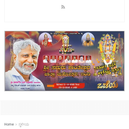
Home
ಸ್ಥಳೀಯ