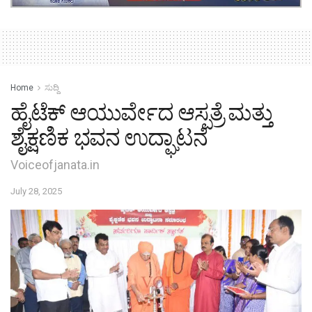
Home
ಸುದ್ದಿ
ಹೈಟೆಕ್ ಆಯುರ್ವೇದ ಆಸ್ಪತ್ರೆ ಮತ್ತು
ಶೈಕ್ಷಣಿಕ ಭವನ ಉದ್ಘಾಟನೆ
Voiceofjanata.in
July 28, 2025