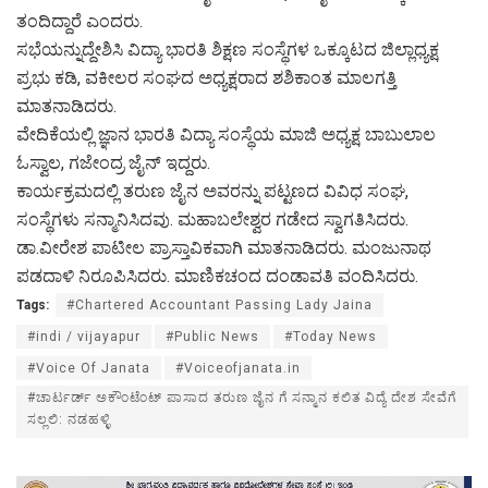
ತಂದಿದ್ದಾರೆ ಎಂದರು.
ಸಭೆಯನ್ನುದ್ದೇಶಿಸಿ ವಿದ್ಯಾ ಭಾರತಿ ಶಿಕ್ಷಣ ಸಂಸ್ಥೆಗಳ ಒಕ್ಕೂಟದ ಜಿಲ್ಲಾಧ್ಯಕ್ಷ
ಪ್ರಭು ಕಡಿ, ವಕೀಲರ ಸಂಘದ ಅಧ್ಯಕ್ಷರಾದ ಶಶಿಕಾಂತ ಮಾಲಗತ್ತಿ
ಮಾತನಾಡಿದರು.
ವೇದಿಕೆಯಲ್ಲಿ ಜ್ಞಾನ ಭಾರತಿ ವಿದ್ಯಾ ಸಂಸ್ಥೆಯ ಮಾಜಿ ಅಧ್ಯಕ್ಷ ಬಾಬುಲಾಲ
ಓಸ್ವಾಲ, ಗಜೇಂದ್ರ ಜೈನ್ ಇದ್ದರು.
ಕಾರ್ಯಕ್ರಮದಲ್ಲಿ ತರುಣ ಜೈನ ಅವರನ್ನು ಪಟ್ಟಣದ ವಿವಿಧ ಸಂಘ,
ಸಂಸ್ಥೆಗಳು ಸನ್ಮಾನಿಸಿದವು. ಮಹಾಬಲೇಶ್ವರ ಗಡೇದ ಸ್ವಾಗತಿಸಿದರು.
ಡಾ.ವೀರೇಶ ಪಾಟೀಲ ಪ್ರಾಸ್ತಾವಿಕವಾಗಿ ಮಾತನಾಡಿದರು. ಮಂಜುನಾಥ
ಪಡದಾಳಿ ನಿರೂಪಿಸಿದರು. ಮಾಣಿಕಚಂದ ದಂಡಾವತಿ ವಂದಿಸಿದರು.
Tags:
#Chartered Accountant Passing Lady Jaina
#indi / vijayapur
#Public News
#Today News
#Voice Of Janata
#Voiceofjanata.in
#ಚಾರ್ಟರ್ಡ್ ಅಕೌಂಟೆಂಟ್ ಪಾಸಾದ ತರುಣ ಜೈನ ಗೆ ಸನ್ಮಾನ ಕಲಿತ ವಿದ್ಯೆ ದೇಶ ಸೇವೆಗೆ
ಸಲ್ಲಲಿ: ನಡಹಳ್ಳಿ