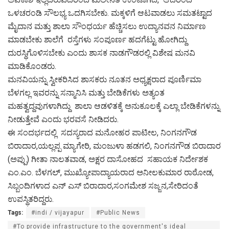
ಒಳಚರಂಡಿ ಸೌಲಭ್ಯ ಒದಗಿಸಬೇಕು. ಮಕ್ಕಳಿಗೆ ಆಟವಾಡಲು ಸಮತಟ್ಟಾದ
ಮೈದಾನ ಮತ್ತು ಶಾಲಾ ಸೌಂಧರ್ಯ ಹೆಚ್ಚಿಸಲು ಉದ್ಯಾನವನ ನಿರ್ಮಾಣ
ಮಾಡಬೇಕು ಶಾಲೆಗೆ ರಸ್ತೆಗಳು ಸಂಪೂರ್ಣ ಹದಗೆಟ್ಟು ಹೋಗಿದ್ದು
ದುರಸ್ಥಿಗೊಳಿಸಬೇಕು ಎಂದು ಶಾಸಕ ನಾಡಗೌಡರಲ್ಲಿ ವಿಶೇಷ ಮನವಿ
ಮಾಡಿಕೊಂಡರು.
ಮನವಿಯನ್ನು ಸ್ವೀಕರಿಸಿದ ಶಾಸಕರು ನೂತನ ಅಧ್ಯಕ್ಷರಾದ ಪೂರ್ಣಿಮಾ
ಬೆಳಗಲ್ಲ ಇವರನ್ನು ಸನ್ಮಾನಿಸಿ ಮತ್ತು ಬೇಡಿಕೆಗಳು ಅತ್ಯಂತ
ಮಹತ್ವದ್ದವುಗಳಾಗಿದ್ದು ಶಾಲಾ ಆಡಳಿತಕ್ಕೆ ಅನುಕೂಲಕ್ಕೆ ಎಲ್ಲಾ ಬೇಡಿಕೆಗಳನ್ನು
ನೀಡುತ್ತೇವೆ ಎಂದು ಭರವಸೆ ನೀಡಿದರು.
ಈ ಸಂದರ್ಭದಲ್ಲಿ ಸದಸ್ಯರಾದ ಮನೋಹರ ಪಾಟೀಲ, ನಿಂಗನಗೌಡ
ಬಿರಾದಾರ,ಯಲ್ಲಪ್ಪ ಮ್ಯಾಗೇರಿ, ಮಂಜುಳಾ ಹಡಗಲಿ, ನಿಂಗನಗೌಡ ಬಿರಾದಾರ
(ಅಪ್ಪು) ಗೀತಾ ನಾಲತವಾಡ, ಅಕ್ಷರ ದಾಸೋಹದ ಸಹಾಯಕ ನಿರ್ದೇಶಕ
ಎಂ.ಎಂ. ಬೆಳಗಲ್, ಮುಖ್ಯೋಪಾದ್ಯಾಯರಾದ ಅನೀಲಕುಮಾರ ರಾಠೋಡ,
ಸಿಬ್ಬಂದಿಗಳಾದ ಎನ್ ಎಸ್ ಬಿರಾದಾರ,ಸಂಗಮೇಶ ಸಜ್ಜನ,ಸೇರಿದಂತೆ
ಉಪಸ್ಥಿತರಿದ್ದರು.
Tags:
#indi / vijayapur
#Public News
#To provide infrastructure to the government's ideal