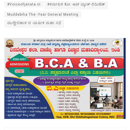
#Voiceofjanata.in
#ಕರ್ನಾಟಕ ಕೋ -ಆಪ್ ಬ್ಯಾಂಕ್ ಲಿಮಿಟೆಡ್
Muddebiha The -Year General Meeting
ಮುದ್ದೇಬಿಹಾಳ ದ -ವಾರ್ಷಿಕ ಮಹಾ ಸಭೆ