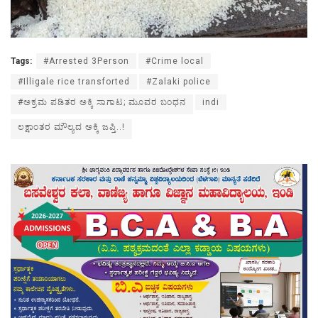
Tags:
#Arrested 3Person
#Crime local
#Illigale rice transforted
#Zalaki police
#ಅಕ್ರಮ ಪಡಿತರ ಅಕ್ಕಿ ಸಾಗಾಟ; ಮೂವರ ಬಂಧನ
indi
ಲಕ್ಷಾಂತರ ಮೌಲ್ಯದ ಅಕ್ಕಿ ಜಪ್ತಿ..!