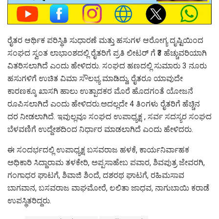
ರೈತರ ಆರ್ಥಿಕ ಪರಿಸ್ಥಿತಿ ಸುಧಾರಣೆ ಮತ್ತು ಹಸುಗಳ ಆರೋಗ್ಯ ದೃಷ್ಟಿಯಿಂದ
ಸಂಘದ ಸ್ವಂತ ಲಾಭಾಂಶದಲ್ಲಿ ರೈತರಿಗೆ ಪ್ರತಿ ಲೀಟರ್ ಗೆ ₹3 ಹೆಚ್ಚುವರಿಯಾಗಿ
ವಿತರಿಸಲಾಗಿದೆ ಎಂದು ಹೇಳಿದರು. ಸಂಘದ ಹಣದಲ್ಲಿ ಸುಮಾರು 3 ನೂರು
ಹಸುಗಳಿಗೆ ಉಚಿತ ವಿಮಾ ಸೌಲಭ್ಯ ಮಾಡಿದ್ದು, ರೈತರೂ ಯಾವುದೇ
ಕಾರಣಕ್ಕೂ ಖಾಸಗಿ ಹಾಲು ಉತ್ಪಾದಕರ ಮೊರೆ ಹೊದಗಂತೆ ಯೋಜನೆ
ರೂಪಿಸಲಾಗಿದೆ ಎಂದು ಹೇಳಿದರು.ಅದಲ್ಲದೇ 4 ತಿಂಗಳು ರೈತರಿಗೆ ಹೆಚ್ಚಿನ
ದರ ನೀಡಲಾಗಿದೆ. ಇವುಲ್ಲವೂ ಸಂಘದ ಉಪಾಧ್ಯಕ್ಷ , ಸರ್ವ ಸದಸ್ಯರ ಸಂಘದ
ಬೆಳವಣಿಗೆ ಉದ್ದೇಶದಿಂದ ನಿರ್ಧಾರ ಮಾಡಲಾಗಿದೆ ಎಂದು ಹೇಳಿದರು.
ಈ ಸಂದರ್ಭದಲ್ಲಿ ಉಪಾಧ್ಯಕ್ಷ ಬಸವರಾಜ ಹಳಕೆ, ಕಾರ್ಯನಿರ್ವಾಹಕ
ಅಧಿಕಾರಿ ಸಿದ್ದಾರಾಮ ತಳಕೇರಿ, ಅಪ್ಪಸಾಹೇಬ ಪವಾರ, ಶಿವಪುತ್ರ ಜೇವರಗಿ,
ಗಂಗಾಧರ ಘಾಟಗೆ, ಶಿವಾಜಿ ಶಿಂದೆ, ದಶರಥ ಘಾಟಗೆ, ರಹಿಮಸಾವ
ಬಾಗವಾನ, ಬಸವರಾಜ ವಾಘಮೋರೆ, ಲಲಿತಾ ಜಾಧವ, ನಾಗುಬಾಯಿ‌ ಕರಾಡೆ
ಉಪಸ್ಥಿತರಿದ್ದರು.