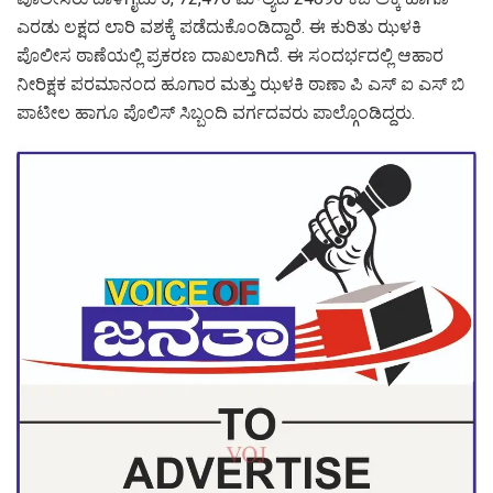
ಎರಡು ಲಕ್ಷದ ಲಾರಿ ವಶಕ್ಕೆ ಪಡೆದುಕೊಂಡಿದ್ದಾರೆ. ಈ ಕುರಿತು ಝಳಕಿ
ಪೊಲೀಸ ಠಾಣೆಯಲ್ಲಿ ಪ್ರಕರಣ ದಾಖಲಾಗಿದೆ. ಈ ಸಂದರ್ಭದಲ್ಲಿ ಆಹಾರ
ನೀರಿಕ್ಷಕ ಪರಮಾನಂದ ಹೂಗಾರ ಮತ್ತು ಝಳಕಿ ಠಾಣಾ ಪಿ ಎಸ್ ಐ ಎಸ್ ಬಿ
ಪಾಟೀಲ ಹಾಗೂ ಪೊಲಿಸ್ ಸಿಬ್ಬಂದಿ ವರ್ಗದವರು ಪಾಲ್ಗೊಂಡಿದ್ದರು.