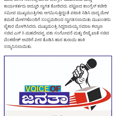
ಕಾರ್ಯಕರ್ತರು ಅದ್ದೂರಿ ಸ್ವಾಗತ ಕೋರಿದರು. ಪಟ್ಟಣದ ಕಾಂಗ್ರೆಸ್ ಕಚೇರಿ
ಸಮೀಪ‌ ಮುಖ್ಯಮಂತ್ರಿಗಳು ಆಗಮಿಸುತ್ತಿದ್ದಂತೆ ಪಟಾಕಿ ಸಿಡಿಸಿ ವಾದ್ಯ ಮೇಳ
ತಮಟೆ ಮೇಳಗಳೊಂದಿಗೆ ಸಂಭ್ರಮದಿಂದ ಸ್ವಾಗತಿಸಲಾಯಿತು ಮುಖಂಡರು
ಜೈಕಾರ ಮೊಳಗಿಸಿದರು. ಮುಖ್ಯಮಂತ್ರಿ ಸಿದ್ದರಾಮಯ್ಯ ಸಮಾಜ ಕಲ್ಯಾಣ
ಸಚಿವ ಎಸ್ ಸಿ ಮಹದೇವಪ್ಪ. ಪಶು ಸಂಗೋಪನೆ ಮತ್ತು ರೇಷ್ಮೆ ಖಾತೆ ಸಚಿವ
ವೆಂಕಟೇಶ್ ಅವರಿಗೆ ಪೀಠ ತೊಡಿಸಿ ಹಾರ ತುರಾಯಿ ಹಾಕಿ
ಸನ್ಮಾನಿಸಲಾಯಿತು.