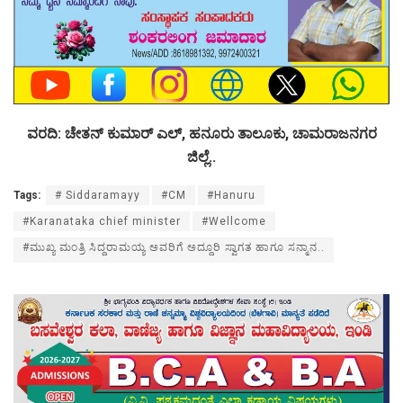
ವರದಿ: ಚೇತನ್ ಕುಮಾರ್ ಎಲ್, ಹನೂರು ತಾಲೂಕು, ಚಾಮರಾಜನಗರ
ಜಿಲ್ಲೆ..
Tags:
# Siddaramayy
#CM
#Hanuru
#Karanataka chief minister
#Wellcome
#ಮುಖ್ಯ ಮಂತ್ರಿ ಸಿದ್ದರಾಮಯ್ಯ ಅವರಿಗೆ ಅದ್ದೂರಿ ಸ್ವಾಗತ ಹಾಗೂ ಸನ್ಮಾನ..