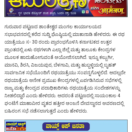
ಗುರುವಾರ ಪಟ್ಟಣದ ಶಾಂತೇಶ್ವರ ಮಂಗಲ ಕಾರ್ಯಾಲಯದ
ಸಭಾಭವನದಲ್ಲಿ ಕರೆದ ಸುದ್ದಿ ಘೊಷ್ಠಿಯಲ್ಲಿ ಮಾತಾನಾಡಿ ಹೇಳಿದರು. ಈ ರಥ
ಯಾತ್ರೆಯೂ ಸ- 30 ರಂದು ಪ್ರಾರಂಭಗೊಳಿಸಿ ಕರ್ನಾಟಕದ ಉತ್ತರ
ಪ್ರಾಂತದಲ್ಲಿ ಏಳು ರಥಗಳಾಗಿ ಎಲ್ಲಾ ಜಿಲ್ಲೆ ಮತ್ತು ತಾಲೂಕು ಕೇಂದ್ರಗಳ
ಮೂಲಕ ಹಾದುಹೋಗುವಂತೆ ಆಯೋಜಿಸಲಾಗಿದೆ. ಇನ್ನೂ ಕಲ್ಬುರ್ಗಿ,
ಮಾನವಿ, ಶಿರಸಿ, ವಿಜಯಪುರ, ಬೆಳಗಾವಿ, ಮತ್ತು ಹುಬ್ಬಳ್ಳಿಯಲ್ಲಿ ಬೃಹತ್
ಸಾರ್ವಜನಿಕ ಸಭೆಯೊಂದಿಗೆ ರಥಯಾತ್ರೆಯು ಸಂಪನ್ನಗೊಳ್ಳಲಿದೆ. ಅದಲ್ಲದೇ
ರಥಯಾತ್ರೆಯ ಅನೇಕ ಪ್ರಮುಖ ಕೇಂದ್ರಗಳಲ್ಲಿ ಏರ್ಪಡಿಸಿರುವ ಸಭೆಗಳಲ್ಲಿ
ರಾಜ್ಯ ಮತ್ತು ಕೇಂದ್ರದ ಪದಾಧಿಕಾರಿಗಳು ರಥಯಾತ್ರೆಯ ಸಂದೇಶಗಳನ್ನು
ನೀಡಲಿದ್ದಾರೆ ಎಂದು ಹೇಳಿದರು. ಅದರಂತೆ ಪಟ್ಟಣದಲ್ಲಿ ಸಾಯಂಕಾಲ 4
ಘಂಟೆಗೆ ಮಾಹಾವೀರ ವೃತದ ಹತ್ತೀರ ಆಂಜನೆ ದೇವಸ್ಥಾನದ ಆವರಣದಲ್ಲಿ
ಬಹಿರಂಗ ಸಭೆ ನಡೆಸಲಾಗುತ್ತದೆ ಎಂದು ಹೇಳಿದರು.