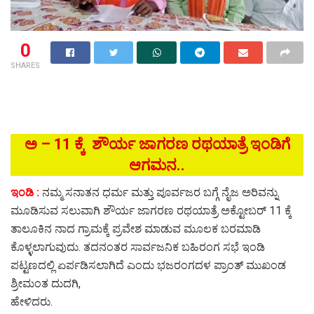
0
SHARES
ಅ – 11 ಕ್ಕೆ ಶೌರ್ಯ ಜಾಗರಣ ರಥಯಾತ್ರೆ ಇಂಡಿಗೆ
ಆಗಮನ..
ಇಂಡಿ :
ನಮ್ಮ ಸನಾತನ ಧರ್ಮ ಮತ್ತು ಪೂರ್ವಜರ ಬಗ್ಗೆ ನೈಜ ಅರಿವನ್ನು
ಮೂಡಿಸುವ ಸಲುವಾಗಿ ಶೌರ್ಯ ಜಾಗರಣ ರಥಯಾತ್ರೆ ಅಕ್ಟೋಬರ್ 11 ಕ್ಕೆ‌
ತಾಲೂಕಿನ ನಾದ ಗ್ರಾಮಕ್ಕೆ ಪ್ರವೇಶ ಮಾಡುವ ಮೂಲಕ ಬರಮಾಡಿ
ಕೊಳ್ಳಲಾಗುವುದು. ತದನಂತರ ಸಾರ್ವಜನಿಕ ಬಹಿರಂಗ ಸಭೆ ಇಂಡಿ
ಪಟ್ಟಣದಲ್ಲಿ ಏರ್ಪಡಿಸಲಾಗಿದೆ ಎಂದು ಭಜರಂಗದಳ ಪ್ರಾಂತ್ ಮುಖಂಡ
ಶ್ರೀಮಂತ ದುದಗಿ,
ಹೇಳಿದರು.