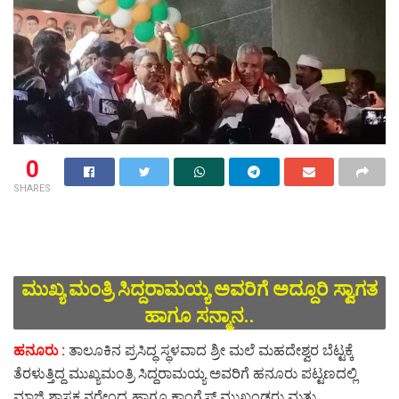
0
SHARES
ಮುಖ್ಯ ಮಂತ್ರಿ ಸಿದ್ದರಾಮಯ್ಯ ಅವರಿಗೆ ಅದ್ದೂರಿ ಸ್ವಾಗತ
ಹಾಗೂ ಸನ್ಮಾನ..
ಹನೂರು :
ತಾಲೂಕಿನ ಪ್ರಸಿದ್ಧ ಸ್ಥಳವಾದ ಶ್ರೀ ಮಲೆ ಮಹದೇಶ್ವರ ಬೆಟ್ಟಕ್ಕೆ
ತೆರಳುತ್ತಿದ್ದ ಮುಖ್ಯಮಂತ್ರಿ ಸಿದ್ದರಾಮಯ್ಯ ಅವರಿಗೆ ಹನೂರು ಪಟ್ಟಣದಲ್ಲಿ
ಮಾಜಿ ಶಾಸಕ ನರೇಂದ್ರ ಹಾಗೂ ಕಾಂಗ್ರೆಸ್ ಮುಖಂಡರು ಮತ್ತು