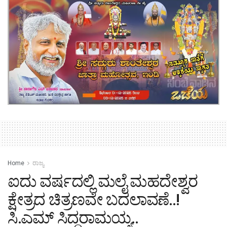
Home
ರಾಜ್ಯ
ಐದು ವರ್ಷದಲ್ಲಿ ಮಲೈ ಮಹದೇಶ್ವರ
ಕ್ಷೇತ್ರದ ಚಿತ್ರಣವೇ ಬದಲಾವಣೆ..!
ಸಿ.ಎಮ್ ಸಿದ್ದರಾಮಯ್ಯ..