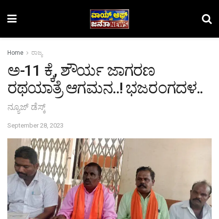
Home
ರಾಜ್ಯ
ಅ-11 ಕ್ಕೆ, ಶೌರ್ಯ ಜಾಗರಣ
ರಥಯಾತ್ರೆ ಆಗಮನ..! ಭಜರಂಗದಳ..
ನ್ಯೂಜ್ ಡೆಸ್ಕ್
September 28, 2023