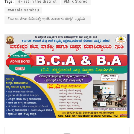
Tags:
#First in the district
#Milk Stored
#Misale sambaji
#ಹಾಲು ಶೇಖರಣೆಯಲ್ಲಿ ಇಂಡಿ ತಾಲೂಕು ಜಿಲ್ಲೆಗೆ ಪ್ರಥಮ..