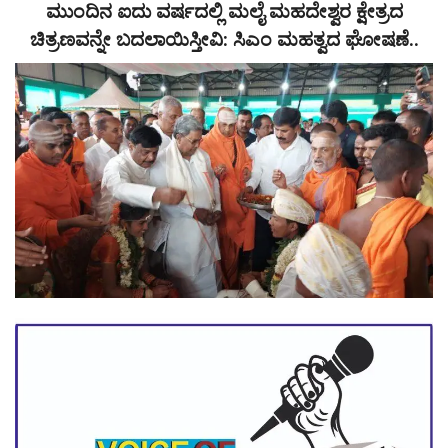
ಮುಂದಿನ ಐದು ವರ್ಷದಲ್ಲಿ ಮಲೈ ಮಹದೇಶ್ವರ ಕ್ಷೇತ್ರದ
ಚಿತ್ರಣವನ್ನೇ ಬದಲಾಯಿಸ್ತೀವಿ: ಸಿಎಂ ಮಹತ್ವದ ಘೋಷಣೆ..