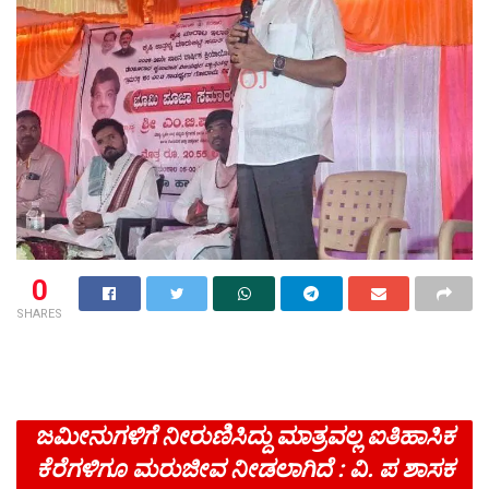
0
SHARES
ಜಮೀನುಗಳಿಗೆ ನೀರುಣಿಸಿದ್ದು ಮಾತ್ರವಲ್ಲ ಐತಿಹಾಸಿಕ
ಕೆರೆಗಳಿಗೂ ಮರುಜೀವ ನೀಡಲಾಗಿದೆ : ವಿ. ಪ ಶಾಸಕ