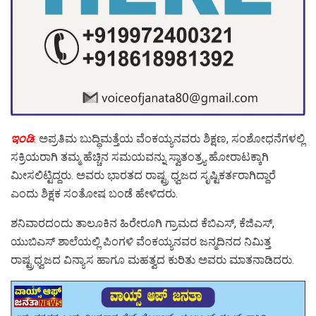
ಇಂಡಿ
: ಅಪ್ರತಿಮ ಬುದ್ಧಿಮತ್ತೆಯ ವೆಂಕಯ್ಯನವರು ಶಿಕ್ಷಣ, ಸಂಶೋಧನೆಗಳಲ್ಲಿ
ಸಕ್ರಿಯರಾಗಿ ತಮ್ಮ ಹೆಚ್ಚಿನ ಸಮಯವನ್ನು ಸ್ವಾತಂತ್ರ್ಯ ಹೋರಾಟಕ್ಕಾಗಿ
ಮೀಸಲಿಟ್ಟಿದ್ದರು. ಅವರು ಭಾರತದ ರಾಷ್ಟ್ರ ಧ್ವಜದ ಸೃಷ್ಟಿಕರ್ತರಾಗಿದ್ದಾರೆ
ಎಂದು ಶಿಕ್ಷಕ ಸಂತೋಷ ಬಂಡೆ ಹೇಳಿದರು.
ಶನಿವಾರದಂದು ತಾಲೂಕಿನ ಹಿರೇರೂಗಿ ಗ್ರಾಮದ ಕೆಬಿಎಸ್, ಕೆಜಿಎಸ್,
ಯುಬಿಎಸ್ ಶಾಲೆಯಲ್ಲಿ ಪಿಂಗಳಿ ವೆಂಕಯ್ಯನವರ ಜನ್ಮದಿನದ ನಿಮಿತ್ತ
ರಾಷ್ಟ್ರಧ್ವಜದ ವಿನ್ಯಾಸ ಹಾಗೂ ಮಹತ್ವದ ಕುರಿತು ಅವರು ಮಾತನಾಡಿದರು.