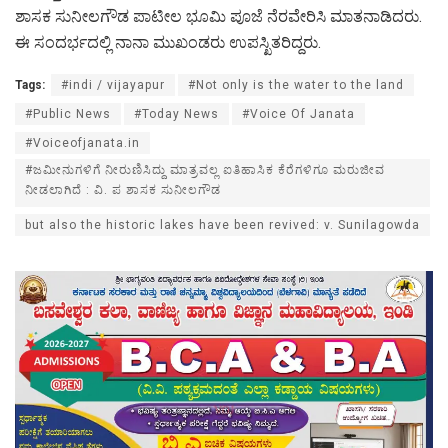
ಶಾಸಕ ಸುನೀಲಗೌಡ ಪಾಟೀಲ ಭೂಮಿ ಪೂಜೆ ನೆರವೇರಿಸಿ ಮಾತನಾಡಿದರು.
ಈ ಸಂದರ್ಭದಲ್ಲಿ ನಾನಾ ಮುಖಂಡರು ಉಪಸ್ಖಿತರಿದ್ದರು.
Tags:
#indi / vijayapur
#Not only is the water to the land
#Public News
#Today News
#Voice Of Janata
#Voiceofjanata.in
#ಜಮೀನುಗಳಿಗೆ ನೀರುಣಿಸಿದ್ದು ಮಾತ್ರವಲ್ಲ ಐತಿಹಾಸಿಕ ಕೆರೆಗಳಿಗೂ ಮರುಜೀವ
ನೀಡಲಾಗಿದೆ : ವಿ. ಪ ಶಾಸಕ ಸುನೀಲಗೌಡ
but also the historic lakes have been revived: v. Sunilagowda