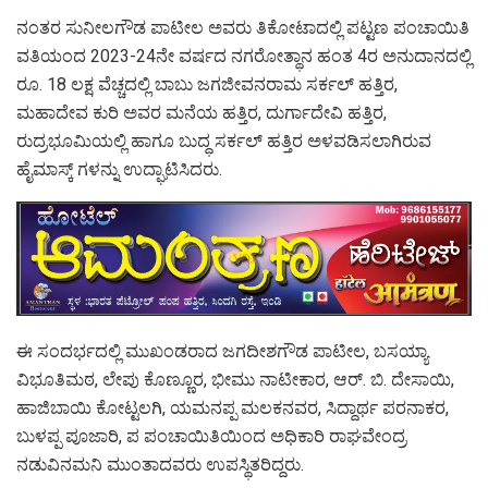
ನಂತರ ಸುನೀಲಗೌಡ ಪಾಟೀಲ ಅವರು ತಿಕೋಟಾದಲ್ಲಿ ಪಟ್ಟಣ ಪಂಚಾಯಿತಿ
ವತಿಯಂದ 2023-24ನೇ ವರ್ಷದ ನಗರೋತ್ಥಾನ ಹಂತ 4ರ ಅನುದಾನದಲ್ಲಿ
ರೂ. 18 ಲಕ್ಷ ವೆಚ್ಚದಲ್ಲಿ ಬಾಬು ಜಗಜೀವನರಾಮ ಸರ್ಕಲ್ ಹತ್ತಿರ,
ಮಹಾದೇವ ಕುರಿ ಅವರ ಮನೆಯ ಹತ್ತಿರ, ದುರ್ಗಾದೇವಿ ಹತ್ತಿರ,
ರುದ್ರಭೂಮಿಯಲ್ಲಿ ಹಾಗೂ ಬುದ್ಧ ಸರ್ಕಲ್ ಹತ್ತಿರ ಅಳವಡಿಸಲಾಗಿರುವ
ಹೈಮಾಸ್ಕ್ ಗಳನ್ನು ಉದ್ಘಾಟಿಸಿದರು.
ಈ ಸಂದರ್ಭದಲ್ಲಿ ಮುಖಂಡರಾದ ಜಗದೀಶಗೌಡ ಪಾಟೀಲ, ಬಸಯ್ಯಾ
ವಿಭೂತಿಮಠ, ಲೇಪು ಕೊಣ್ಣೂರ, ಭೀಮು ನಾಟೀಕಾರ, ಆರ್. ಬಿ. ದೇಸಾಯಿ,
ಹಾಜಿಬಾಯಿ ಕೋಟ್ಟಲಗಿ, ಯಮನಪ್ಪ ಮಲಕನವರ, ಸಿದ್ದಾರ್ಥ ಪರನಾಕರ,
ಬುಳಪ್ಪ ಪೂಜಾರಿ, ಪ ಪಂಚಾಯಿತಿಯಿಂದ ಅಧಿಕಾರಿ ರಾಘವೇಂದ್ರ
ನಡುವಿನಮನಿ ಮುಂತಾದವರು ಉಪಸ್ಥಿತರಿದ್ದರು.