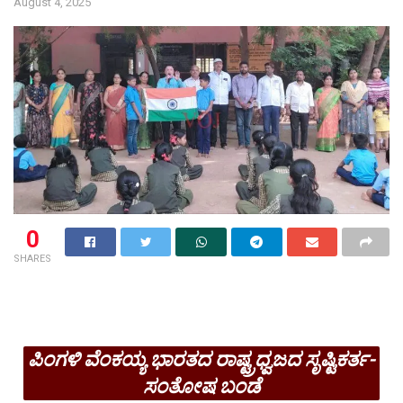
August 4, 2025
0
SHARES
ಪಿಂಗಳಿ ವೆಂಕಯ್ಯ ಭಾರತದ ರಾಷ್ಟ್ರಧ್ವಜದ ಸೃಷ್ಟಿಕರ್ತ-
ಸಂತೋಷ ಬಂಡೆ