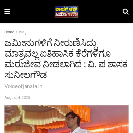
Home
ರಾಜ್ಯ
ಜಮೀನುಗಳಿಗೆ ನೀರುಣಿಸಿದ್ದು
ಮಾತ್ರವಲ್ಲ ಐತಿಹಾಸಿಕ ಕೆರೆಗಳಿಗೂ
ಮರುಜೀವ ನೀಡಲಾಗಿದೆ : ವಿ. ಪ ಶಾಸಕ
ಸುನೀಲಗೌಡ
Voiceofjanata.in
August 4, 2025