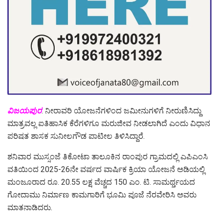
ವಿಜಯಪುರ
: ನೀರಾವರಿ ಯೋಜನೆಗಳಿಂದ ಜಮೀನುಗಳಿಗೆ ನೀರುಣಿಸಿದ್ದು
ಮಾತ್ರವಲ್ಲ ಐತಿಹಾಸಿಕ ಕೆರೆಗಳಿಗೂ ಮರುಜೀವ ನೀಡಲಾಗಿದೆ ಎಂದು ವಿಧಾನ
ಪರಿಷತ ಶಾಸಕ ಸುನೀಲಗೌಡ ಪಾಟೀಲ ತಿಳಿಸಿದ್ದಾರೆ.
ಶನಿವಾರ ಮುಸ್ಸಂಜೆ ತಿಕೋಟಾ ತಾಲೂಕಿನ ರಾಂಪುರ ಗ್ರಾಮದಲ್ಲಿ ಎಪಿಎಂಸಿ
ವತಿಯಿಂದ 2025-26ನೇ ವರ್ಷದ ವಾರ್ಷಿಕ ಕ್ರಿಯಾ ಯೋಜನೆ ಅಡಿಯಲ್ಲಿ
ಮಂಜೂರಾದ ರೂ. 20.55 ಲಕ್ಷ ವೆಚ್ಚದ 150 ಎಂ. ಟಿ. ಸಾಮರ್ಥ್ತಯದ
ಗೋದಾಮು ನಿರ್ಮಾಣ ಕಾಮಗಾರಿಗೆ ಭೂಮಿ ಪೂಜೆ ನೆರವೇರಿಸಿ ಅವರು
ಮಾತನಾಡಿದರು.