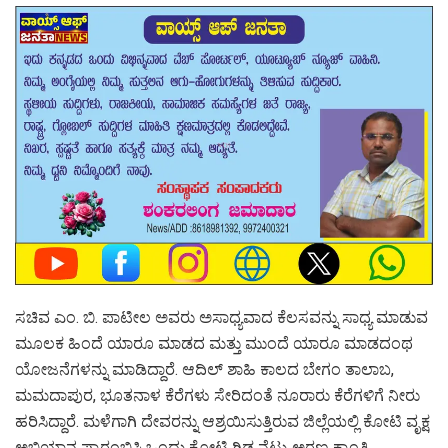
ಸಚಿವ ಎಂ. ಬಿ. ಪಾಟೀಲ ಅವರು ಅಸಾಧ್ಯವಾದ ಕೆಲಸವನ್ನು ಸಾಧ್ಯ ಮಾಡುವ
ಮೂಲಕ ಹಿಂದೆ ಯಾರೂ ಮಾಡದ ಮತ್ತು ಮುಂದೆ ಯಾರೂ ಮಾಡದಂಥ
ಯೋಜನೆಗಳನ್ನು ಮಾಡಿದ್ದಾರೆ. ಆದಿಲ್ ಶಾಹಿ ಕಾಲದ ಬೇಗಂ ತಾಲಾಬ,
ಮಮದಾಪುರ, ಭೂತನಾಳ ಕೆರೆಗಳು ಸೇರಿದಂತೆ ನೂರಾರು ಕೆರೆಗಳಿಗೆ ನೀರು
ಹರಿಸಿದ್ದಾರೆ. ಮಳೆಗಾಗಿ ದೇವರನ್ನು ಆಶ್ರಯಿಸುತ್ತಿರುವ ಜಿಲ್ಲೆಯಲ್ಲಿ ಕೋಟಿ ವೃಕ್ಷ
ಅಭಿಯಾನ ಪ್ರಾರಂಭಿಸಿ ಒಂದು ಕೋಟಿ ಗಿಡ ನೆಟ್ಟು ಅರಣ್ಯ ಕ್ರಾಂತಿ