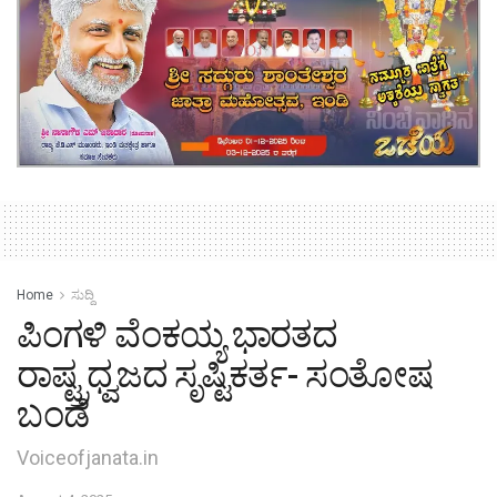
Home
ಸುದ್ದಿ
ಪಿಂಗಳಿ ವೆಂಕಯ್ಯ ಭಾರತದ
ರಾಷ್ಟ್ರಧ್ವಜದ ಸೃಷ್ಟಿಕರ್ತ- ಸಂತೋಷ
ಬಂಡೆ
Voiceofjanata.in