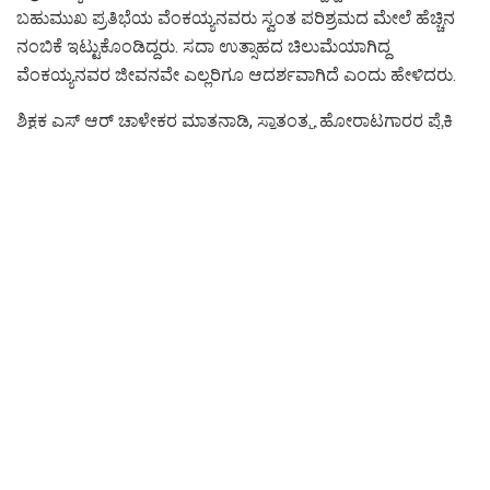
ಬಹುಮುಖ ಪ್ರತಿಭೆಯ ವೆಂಕಯ್ಯನವರು ಸ್ವಂತ ಪರಿಶ್ರಮದ ಮೇಲೆ ಹೆಚ್ಚಿನ
ನಂಬಿಕೆ ಇಟ್ಟುಕೊಂಡಿದ್ದರು. ಸದಾ ಉತ್ಸಾಹದ ಚಿಲುಮೆಯಾಗಿದ್ದ
ವೆಂಕಯ್ಯನವರ ಜೀವನವೇ ಎಲ್ಲರಿಗೂ ಆದರ್ಶವಾಗಿದೆ ಎಂದು ಹೇಳಿದರು.
ಶಿಕ್ಷಕ ಎಸ್ ಆರ್ ಚಾಳೇಕರ ಮಾತನಾಡಿ, ಸ್ವಾತಂತ್ರ್ಯ ಹೋರಾಟಗಾರರ ಪೈಕಿ
ಬಹು ಉತ್ಸಾಹಿಯಾಗಿದ್ದ ವೆಂಕಯ್ಯನವರು, ಗಾಂಧೀ ವಿಚಾರವಾದಿಯಾಗಿದ್ದರು.
ಭಾಷಾಶಾಸ್ತ್ರಜ್ಞ, ಭೂವಿಜ್ಞಾನಿ ಮತ್ತು ಬರಹಗಾರರು ಆಗಿದ್ದ ವೆಂಕಯ್ಯನವರು
ರಾಷ್ಟ್ರಧ್ವಜದ ವಿನ್ಯಾಸ ಮಾಡಿ, ದೇಶಕ್ಕೆ ಬಹುದೊಡ್ಡ ಕೊಡುಗೆ ನೀಡಿದ್ದಾರೆ
ಎಂದು ಹೇಳಿದರು.
ಶಾಲೆಯ ಮುಖ್ಯ ಶಿಕ್ಷಕರು, ಶಿಕ್ಷಕ ಸಿಬ್ಬಂದಿ ವರ್ಗ, ಅತಿಥಿ ಶಿಕ್ಷಕರು ಹಾಗೂ
ಮಕ್ಕಳು ಉಪಸ್ಥಿತರಿದ್ದರು.
Tags:
#Pingi Venkaiah Creator of India's National Flag Happy rock