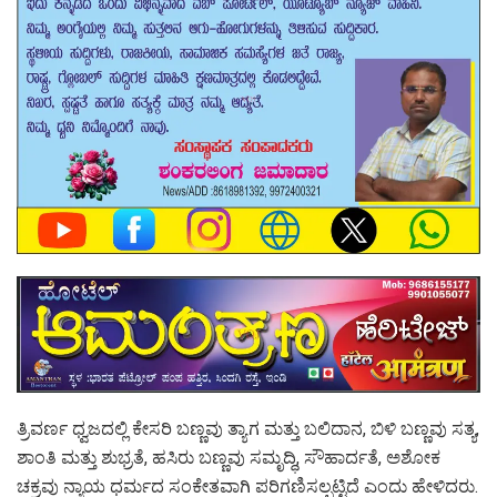
ತ್ರಿವರ್ಣ ಧ್ವಜದಲ್ಲಿ ಕೇಸರಿ ಬಣ್ಣವು ತ್ಯಾಗ ಮತ್ತು ಬಲಿದಾನ, ಬಿಳಿ ಬಣ್ಣವು ಸತ್ಯ,
ಶಾಂತಿ ಮತ್ತು ಶುಭ್ರತೆ, ಹಸಿರು ಬಣ್ಣವು ಸಮೃದ್ಧಿ, ಸೌಹಾರ್ದತೆ, ಅಶೋಕ
ಚಕ್ರವು ನ್ಯಾಯ ಧರ್ಮದ ಸಂಕೇತವಾಗಿ ಪರಿಗಣಿಸಲ್ಪಟ್ಟಿದೆ ಎಂದು ಹೇಳಿದರು.