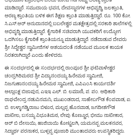
ಮಾಡಿದ್ದಾರೆ. ಸಮುದಾಯ ಭವನ, ದೇವಸ್ಥಾನಗಳ ಅಭಿವೃದ್ಧಿ, ಜಲಕ್ರಾಂತಿ,
ಅರಣ್ಯ ಕ್ರಾಂತಿಯ ಬಳಿಕ ಈಗ ಶಿಕ್ಷಣ ಕ್ರಾಂತಿ ಮಾಡುತ್ತಿದ್ದಾರೆ. ರೂ. 100 ಕೋ.
ಸಿ.ಎಸ್.ಆರ್ ಅನುದಾನದಲ್ಲಿ ಬಬಲೇಶ್ವರ ಮತಕ್ಷೇತ್ರದಲ್ಲಿ ಸರಕಾರಿ ಶಾಲೆಗಳಲ್ಲಿ
ಅಭಿವೃದ್ಧಿ ಮಾಡುತ್ತಿದ್ದಾರೆ. ಕೈಗಾರಿಕೆ ಸಚಿವರಾಗಿ ಯುವಕರಿಗೆ ಉದ್ಯೋಗ
ಒದಗಿಸಲು ಕೈಗಾರಿಕೆ ಕ್ರಾಂತಿಯನ್ನೂ ಮಾಡುತ್ತಿದ್ದಾರೆ. ನಡೆದಾಡುವ ದೇವರು
ಶ್ರೀ ಸಿದ್ದೇಶ್ವರ ಸ್ವಾಮೀಜಿಗಳ ಆಶಯದಂತೆ ನಡೆಯುವ ಮೂಲಕ ಕಾಯಕ
ನಿರತರಾಗಿದ್ದಾರೆ ಎಂದು ಹೇಳಿದರು.
ಈ ಸಂದರ್ಭದಲ್ಲಿ ಈ ಸಂದರ್ಭದಲ್ಲಿ ರಾಂಪೂರ ಶ್ರೀ ಘಟಿವಾಳೇಶ್ವರ
ಚಂದ್ರಗಿರಿಮಠದ ಶ್ರೀ ವಿದ್ಯಾನಂದಯ್ಯ ಹಿರೇಮಠ ಸ್ವಾಮೀಜಿ,
ನಿಜಗುಣಾನಂದಯ್ಯ ಹಿರೇಮಠ ಸ್ವಾಮೀಜಿ, ಎಪಿಎಂಸಿ ಕಾರ್ಯದರ್ಶಿ
ಅಲ್ಲಾಬಕ್ಷ ಬಿಜಾಪುರ, ಎಇಇ ಎಲ್. ಬಿ. ಲಮಾಣಿ, ಪ. ಪಂ. ಅಧಿಕಾರಿ
ರಾಘವೇಂದ್ರ ನಡುವಿನಮನಿ, ಮುಖಂಡರಾದ, ಸಾಹೇಬಗೌಡ ಕೆಂಪವಾಡ, ಐ.
ಬಿ. ಉಳ್ಳಾಗಡ್ಡಿ,ರಾಜು ಬಿಳೂರ, ಮಲ್ಲಪ್ಪ ಹೊನವಾಡ, ಜಗದೀಶಗೌಡ
ಪಾಟೀಲ, ಬಸಯ್ಯ ವಿಭೂತಿಮಠ, ಲೇಪು ಕೊಣ್ಣೂರ, ಭೀಮು ನಾಟೀಕಾರ,
ಆರ್ ಬಿ ದೇಸಾಯಿ, ಹಾಜಿಬಾಯಿ ಕೋಟ್ಟಲಗಿ, ಯಮನಪ್ಪ ಮಲಕನವರ,
ಸಿದ್ದಾರ್ಥ ಪರನಾಕರ, ಬುಳ್ಲಪ್ಪ ಪೂಜಾರಿ ಮುಂತಾದವರು ಉಪಸ್ಥಿತರಿದ್ದರು.