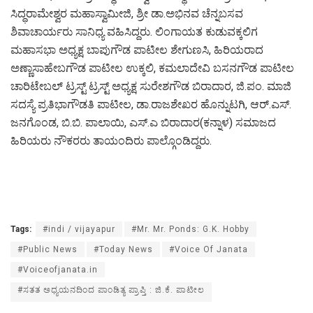
ಸಿದ್ಧರಾಮೇಶ್ವರ ಮಹಾಸ್ವಾಮೀಜಿ, ಶ್ರೀ ಡಾ.ಅಭಿನವ ಚೆನ್ನಬಸವ
ಶಿವಾಚಾರ್ಯರು ಸಾನಿಧ್ಯ ವಹಿಸಿದ್ದರು. ಲಿಂಗಾಯತ ಕುಡುವಕ್ಕಲಿಗ
ಮಹಾಸಭಾ ಅಧ್ಯಕ್ಷ ಬಾಪುಗೌಡ ಪಾಟೀಲ ಶೇಗುಣಸಿ, ಹಿರಿಯರಾದ
ಅಣ್ಣಾಸಾಹೇಬಗೌಡ ಪಾಟೀಲ ಉಕ್ಕಲಿ, ಕಮಲಾದೇವಿ ಬಸನಗೌಡ ಪಾಟೀಲ
ಚಾರಿಟೇಬಲ್ ಟ್ರಸ್ಟ್ ಟ್ರಸ್ಟ್ ಅಧ್ಯಕ್ಷ ಸುರೇಶಗೌಡ ಬಿರಾದಾರ, ಜಿ.ಪಂ. ಮಾಜಿ
ಸದಸ್ಯೆ ಪ್ರತಿಭಾಗೌಡತಿ ಪಾಟೀಲ, ಡಾ.ರಾಜಶೇಖರ ಹೊನ್ನುಟಗಿ, ಆರ್.ಎಸ್.
ಜನಗೊಂಡ, ಬಿ.ಬಿ. ಪಾಲಾಯಿ, ಎಸ್.ಎ ಬಿರಾದಾರ(ಕನ್ನಾಳ) ಸಮಾಜದ
ಹಿರಿಯರು ನೌಕರರು ತಾಯಂದಿರು ಪಾಲ್ಗೊಂಡಿದ್ದರು.
Tags:
#indi / vijayapur
#Mr. Mr. Ponds: G.K. Hobby
#Public News
#Today News
#Voice Of Janata
#Voiceofjanata.in
#ಸತತ ಅಧ್ಯಯನದಿಂದ ಪಾಂಡಿತ್ಯ ಪ್ರಾಪ್ತಿ : ಜಿ.ಕೆ. ಪಾಟೀಲ