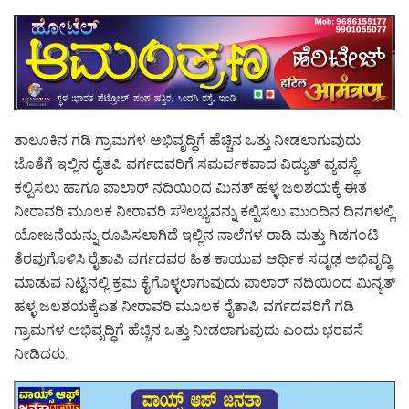
ತಾಲೂಕಿನ ಗಡಿ ಗ್ರಾಮಗಳ ಅಭಿವೃದ್ಧಿಗೆ ಹೆಚ್ಚಿನ ಒತ್ತು ನೀಡಲಾಗುವುದು
ಜೊತೆಗೆ ಇಲ್ಲಿನ ರೈತಪಿ ವರ್ಗದವರಿಗೆ ಸಮರ್ಪಕವಾದ ವಿದ್ಯುತ್ ವ್ಯವಸ್ಥೆ
ಕಲ್ಪಿಸಲು ಹಾಗೂ ಪಾಲಾರ್ ನದಿಯಿಂದ ಮಿನತ್ ಹಳ್ಳ ಜಲಶಯಕ್ಕೆ ಈತ
ನೀರಾವರಿ ಮೂಲಕ ನೀರಾವರಿ ಸೌಲಭ್ಯವನ್ನು ಕಲ್ಪಿಸಲು ಮುಂದಿನ ದಿನಗಳಲ್ಲಿ
ಯೋಜನೆಯನ್ನು ರೂಪಿಸಲಾಗಿದೆ ಇಲ್ಲಿನ ನಾಲೆಗಳ ರಾಡಿ ಮತ್ತು ಗಿಡಗಂಟಿ
ತೆರವುಗೊಳಿಸಿ ರೈತಾಪಿ ವರ್ಗದವರ ಹಿತ ಕಾಯುವ ಆರ್ಥಿಕ ಸದೃಢ ಅಭಿವೃದ್ಧಿ
ಮಾಡುವ ನಿಟ್ಟಿನಲ್ಲಿ ಕ್ರಮ ಕೈಗೊಳ್ಳಲಾಗುವುದು ಪಾಲಾರ್ ನದಿಯಿಂದ ಮಿನ್ಯತ್
ಹಳ್ಳ ಜಲಶಯಕ್ಕೆಏತ ನೀರಾವರಿ ಮೂಲಕ ರೈತಾಪಿ ವರ್ಗದವರಿಗೆ ಗಡಿ
ಗ್ರಾಮಗಳ ಅಭಿವೃದ್ಧಿಗೆ ಹೆಚ್ಚಿನ ಒತ್ತು ನೀಡಲಾಗುವುದು ಎಂದು ಭರವಸೆ
ನೀಡಿದರು.