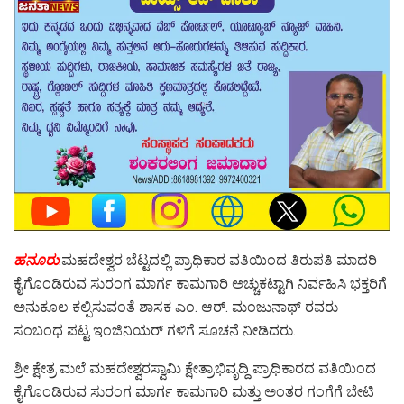
ಹನೂರು
:ಮಹದೇಶ್ವರ ಬೆಟ್ಟದಲ್ಲಿ ಪ್ರಾಧಿಕಾರ ವತಿಯಿಂದ ತಿರುಪತಿ ಮಾದರಿ
ಕೈಗೊಂಡಿರುವ ಸುರಂಗ ಮಾರ್ಗ ಕಾಮಗಾರಿ ಅಚ್ಚುಕಟ್ಟಾಗಿ ನಿರ್ವಹಿಸಿ ಭಕ್ತರಿಗೆ
ಅನುಕೂಲ ಕಲ್ಪಿಸುವಂತೆ ಶಾಸಕ ಎಂ. ಆರ್. ಮಂಜುನಾಥ್ ರವರು
ಸಂಬಂಧ ಪಟ್ಟ ಇಂಜಿನಿಯರ್ ಗಳಿಗೆ ಸೂಚನೆ ನೀಡಿದರು.
ಶ್ರೀ ಕ್ಷೇತ್ರ ಮಲೆ ಮಹದೇಶ್ವರಸ್ವಾಮಿ ಕ್ಷೇತ್ರಾಭಿವೃದ್ದಿ ಪ್ರಾಧಿಕಾರದ ವತಿಯಿಂದ
ಕೈಗೊಂಡಿರುವ ಸುರಂಗ ಮಾರ್ಗ ಕಾಮಗಾರಿ ಮತ್ತು ಅಂತರ ಗಂಗೆಗೆ ಬೇಟಿ