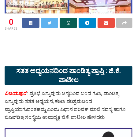
0
SHARES
ಸತತ ಅಧ್ಯಯನದಿಂದ ಪಾಂಡಿತ್ಯ ಪ್ರಾಪ್ತಿ : ಜಿ.ಕೆ.
ಪಾಟೀಲ
ವಿಜಯಪುರ
: ಪ್ರತಿಭೆ ಎನ್ನುವುದು ಜನ್ಮದಿಂದ ಬಂದ ಗುಣ, ಪಾಂಡಿತ್ಯ
ಎನ್ನುವುದು ಸತತ ಅಧ್ಯಯನ, ಕಠಿಣ ಪರಿಶ್ರಮದಿಂದ
ಪ್ರಾಪ್ತಿಯಾಗುವಂತಹದ್ದು ಎಂದು ವಿಧಾನ ಪರಿಷತ್ ಮಾಜಿ ಸದಸ್ಯ ಹಾಗೂ
ಬಿಎಲ್‌ಡಿಇ ಸಂಸ್ಥೆಯ ಉಪಾಧ್ಯಕ್ಷ ಜಿ.ಕೆ. ಪಾಟೀಲ ಹೇಳಿದರು.