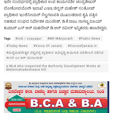
ಇದೇ ಸಂದರ್ಭದಲ್ಲಿ ಪ್ರಾಧಿಕಾರ ಉಪ ಕಾರ್ಯದರ್ಶಿ ಚಂದ್ರಶೇಖರ್
ಲೋಕೋಪಯೋಗಿ ಇಲಾಖೆ ಎಇಇ ಚಿನ್ನನ್ ಮಹೇಶ್ ಸಂತೋಷ್
ಪ್ರಾಧಿಕಾರ ಇಂಜಿನೀಯರ್ ಸೆಲ್ವಗಣಪತಿ ಮುಖಂಡರಾದ ಕೃಷಿ ಪತ್ತಿನ
ಸಹಕಾರ ಸಂಘದ ನಿರ್ದೇಶಕ ಮಂಜೇಶ್, ಡಿ.ಕೆ.ರಾಜು ನಾಗಣ್ಣ ವಿಜಯ್
ಕುಮಾರ್ ಎಸ್ ಆರ್ ಮಹದೇವ್ ಡಿ.ಆರ್ ನವೀನ್ ಇನ್ನಿತರರು ಹಾಜರಿದ್ದರು.
Tags:
#indi / vijayapur
#MR MAnjunath
#Public News
#Today News
#Voice Of Janata
#Voiceofjanata.in
#ಮಲೈಮಹದೇಶ್ವರ ಬೆಟ್ಟದಲ್ಲಿ ಪ್ರಾಧಿಕಾರ ಅಭಿವೃದ್ಧಿ ಕಾಮಗಾರಿ ಪರಿಶೀಲನೆ ನಡೆಸಿದ
ಶಾಸಕ ಎಂ.ಆರ್ ಮಂಜುನಾಥ್
a MLA who inspected the Authority Development Works at
Malaimahadeshwara Hill