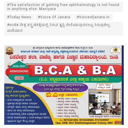
#The satisfaction of getting free ophthalmology is not found
in anything else: Maniyara
#Today News
#Voice Of Janata
#Voiceofjanata.in
#ಉಚಿತ ನೇತ್ರ ಶಸ್ತ್ರಚಿಕಿತ್ಸೆಯಲ್ಲಿ ಸಿಗುವ ತೃಪ್ತಿ ಬೇರೆಯಾವುದರಲ್ಲೂ ಸಿಗುವುದಿಲ್ಲ:
ಮಣಿಯಾರ