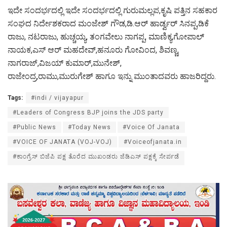
ಇದೇ ಸಂದರ್ಭದಲ್ಲಿ ಇದೇ ಸಂದರ್ಭದಲ್ಲಿ ಗುರುಮಲ್ಲಪ,ಕೃಷಿ ಪತ್ತಿನ ಸಹಕಾರ
ಸಂಘದ ನಿರ್ದೇಶಕರಾದ ಮಂಜೇಶ್ ಗೌಡ,ಡಿ.ಆರ್ ಹಾರ್ಡ್ವರ್ ಸಿನಪ್ಪ,ಡಿಕೆ
ರಾಜು, ನಟರಾಜು, ಹುಚ್ಚಯ್ಯ, ತಂಗವೇಲು ನಾಗಪ್ಪ, ಮಾಣಿಕ್ಯ,ಗೋಪಾಲ್
ನಾಯಕ,ಎಸ್ ಆರ್ ಮಹದೇವ್,ಹನೂರು ಗೋವಿಂದ, ಶಿವಣ್ಣ,
ನಾಗರಾಜ್,ವಿಜಯ್ ಕುಮಾರ್,ಮುನೇಶ್,
ರಾಜೇಂದ್ರ,ರಾಮು,ಮುರುಗೇಶ್ ಹಾಗೂ ಇನ್ನು ಮುಂತಾದವರು ಹಾಜರಿದ್ದರು.
Tags:
#indi / vijayapur
#Leaders of Congress BJP joins the JDS party
#Public News
#Today News
#Voice Of Janata
#VOICE OF JANATA (VOJ-VOJ)
#Voiceofjanata.in
#ಕಾಂಗ್ರೆಸ್ ಬಿಜೆಪಿ ಪಕ್ಷ ತೊರೆದ ಮುಖಂಡರು ಜೆಡಿಎಸ್ ಪಕ್ಷಕ್ಕೆ ಸೇರ್ಪಡೆ