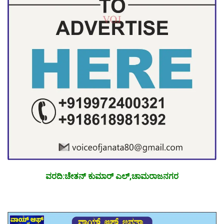
ವರದಿ:ಚೇತನ್ ಕುಮಾರ್ ಎಲ್,ಚಾಮರಾಜನಗರ