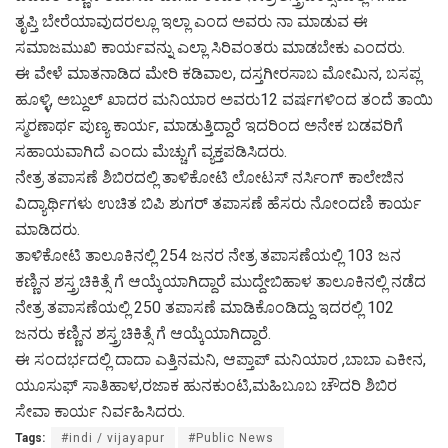
ತೃಪ್ತಿ ಬೇರೆಯಾವುದರಲ್ಲೂ ಇಲ್ಲಾ ಎಂದ ಅವರು ನಾ ಮಾಡುವ ಈ
ಸಮಾಜಮುಖಿ ಕಾರ್ಯವನ್ನು ಎಲ್ಲಾ ಸಿರಿವಂತರು ಮಾಡಬೇಕು ಎಂದರು.
ಈ ವೇಳೆ ಮಾತನಾಡಿದ ಮೇರಿ‌ ಕಡಿವಾಲ, ದಸ್ತಗೀರಸಾಬ ಮೋಮಿನ, ಬಸಪ್ಲ
ಹೂಳ್ಳಿ, ಅಬ್ದುಲ್ ಖಾದರ ಮನಿಯಾರ ಅವರು12 ವರ್ಷಗಳಿಂದ ತಂದೆ ತಾಯಿ
ಸ್ಮರಣಾರ್ಥ ಪುಣ್ಯ ಕಾರ್ಯ, ಮಾಡುತ್ತಿದ್ದಾರೆ ಇದರಿಂದ ಅನೇಕ ಬಡವರಿಗೆ
ಸಹಾಯವಾಗಿದೆ ಎಂದು ಮೆಚ್ಚುಗೆ ವ್ಯಕ್ತಪಡಿಸಿದರು.
ನೇತ್ರ ತಪಾಸಣೆ ಶಿಬಿರದಲ್ಲಿ ತಾಳಿಕೋಟಿ ಲೋಟಸ್ ನರ್ಸಿಂಗ್ ಕಾಲೇಜಿನ
ವಿದ್ಯಾರ್ಥಿಗಳು ಉಚಿತ ಬಿಪಿ ಶುಗರ್ ತಪಾಸಣೆ ಹೆಸರು ನೋಂದಣಿ ಕಾರ್ಯ
ಮಾಡಿದರು.
ತಾಳಿಕೋಟಿ ತಾಲೂಕಿನಲ್ಲಿ 254 ಜನರ ನೇತ್ರ ತಪಾಸಣೆಯಲ್ಲಿ 103 ಜನ
ಕಣ್ಣಿನ ಶಸ್ತ್ರಚಿಕಿತ್ಸೆ ಗೆ ಆಯ್ಕೆಯಾಗಿದ್ದಾರೆ ಮುದ್ದೇಬಿಹಾಳ ತಾಲೂಕಿನಲ್ಲಿ ನಡೆದ
ನೇತ್ರ ತಪಾಸಣೆಯಲ್ಲಿ 250 ತಪಾಸಣೆ ಮಾಡಿಕೊಂಡಿದ್ದು ಇದರಲ್ಲಿ 102
ಜನರು ಕಣ್ಣಿನ ಶಸ್ತ್ರಚಿಕಿತ್ಸೆ ಗೆ ಆಯ್ಕೆಯಾಗಿದ್ದಾರೆ.
ಈ ಸಂದರ್ಭದಲ್ಲಿ ದಾದಾ ಎತ್ತಿನಮನಿ, ಆಪ್ತಾಪ್ ಮನಿಯಾರ ,ಬಾಬಾ ಎಕೀನ,
ಯೂಸುಫ್ ಸಾತಿಹಾಳ,ರಜಾಕ ಹುನಕುಂಟಿ,ಮಹಿಬೂಬ ಚೌದರಿ ಶಿಬಿರ
ಸೇವಾ ಕಾರ್ಯ ನಿರ್ವಹಿಸಿದರು.
Tags:
#indi / vijayapur
#Public News