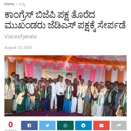
Home
ಸುದ್ದಿ
ಕಾಂಗ್ರೆಸ್ ಬಿಜೆಪಿ ಪಕ್ಷ ತೊರೆದ
ಮುಖಂಡರು ಜೆಡಿಎಸ್ ಪಕ್ಷಕ್ಕೆ ಸೇರ್ಪಡೆ
Voiceofjanata
August 12, 2025
0
SHARES