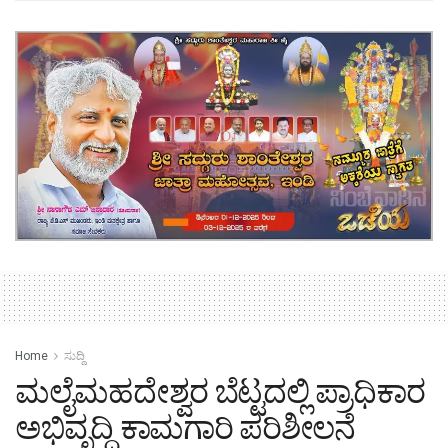
Home
ಸುದ್ದಿ
ಮಲೈಮಹದೇಶ್ವರ ಬೆಟ್ಟದಲ್ಲಿ ಪ್ರಾಧಿಕಾರ
ಅಭಿವೃದ್ಧಿ ಕಾಮಗಾರಿ ಪರಿಶೀಲನೆ