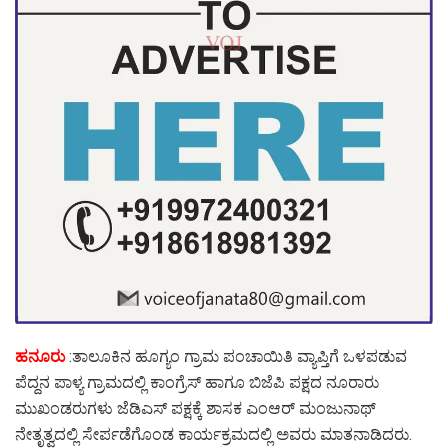
ಹನೂರು
:ತಾಲೂಕಿನ ಹೂಗ್ಯಂ ಗ್ರಾಮ ಪಂಚಾಯಿತಿ ವ್ಯಾಪ್ತಿಗೆ ಒಳಪಡುವ
ಪೆದ್ದನ ಪಾಳ್ಯ ಗ್ರಾಮದಲ್ಲಿ ಕಾಂಗ್ರೆಸ್ ಹಾಗೂ ಬಿಜೆಪಿ ಪಕ್ಷದ ನೂರಾರು
ಮುಖಂಡರುಗಳು ಜೆಡಿಎಸ್ ಪಕ್ಷಕ್ಕೆ ಶಾಸಕ ಎಂಆರ್ ಮಂಜುನಾಥ್
ನೇತೃತ್ವದಲ್ಲಿ ಸೇರ್ಪಡೆಗೊಂಡ ಕಾರ್ಯಕ್ರಮದಲ್ಲಿ ಅವರು ಮಾತನಾಡಿದರು.