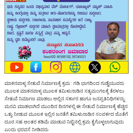
ಮಾಕನಪಾಳ್ಯ ಸೇತುವೆ ನಿರ್ಮಾಣಕ್ಕೆ ಕ್ರಮ : ಗಡಿ ಭಾಗದಿಂದ ಗುಡ್ಡೆಯುವರು
ಮೂಲಕ ಮಾಕನಪಾಳ್ಯ ಮೂಲಕ ತಮಿಳುನಾಡಿನ ಸತ್ಯಮಂಗಲಕ್ಕೆ ತೆರಳಲು
ಸೇತುವೆ ನಿರ್ಮಾಣ ಮಾಡಲು ಅಲ್ಲಿನ ಸರ್ಕಾರ ಹಾಗೂ ಜನಪ್ರತಿನಿಧಿಗಳನ್ನು
ಮನವಿ ಮಾಡಲಾಗಿದೆ ಮುಂದಿನ ದಿನಗಳಲ್ಲಿ ಈ ಸೇತುವೆ ನಿರ್ಮಾಣಕ್ಕೆ ಹೆಚ್ಚಿನ
ಒತ್ತು ನೀಡುವ ಮೂಲಕ ಇಲ್ಲಿನ ಜನತೆಗೆ ತಮಿಳುನಾಡಿನ ಸಂಪರ್ಕದ ಜೊತೆಗೆ
ದೂರ ಸಹ ಅಂತರ ಕಡಿಮೆ ಮಾಡುವ ನಿಟ್ಟಿನಲ್ಲಿ ಕ್ರಮ ಕೈಗೊಳ್ಳಲಾಗುವುದು
ಎಂದು ಭರವಸೆ ನೀಡಿದರು