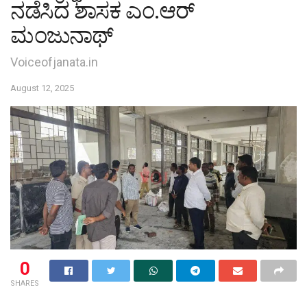
ನಡೆಸಿದ ಶಾಸಕ ಎಂ.ಆರ್
ಮಂಜುನಾಥ್
Voiceofjanata.in
August 12, 2025
0
SHARES