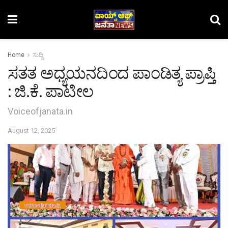
Home
ಸುದ್ದಿ
ಸತತ ಅಧ್ಯಯನದಿಂದ ಪಾಂಡಿತ್ಯ ಪ್ರಾಪ್ತಿ
: ಜಿ.ಕೆ. ಪಾಟೀಲ
Voiceofjanata.in
August 12, 2025