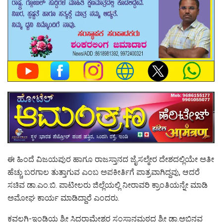
ಈ ಹಿಂದೆ ವಿಜಯಪುರ ಹಾಗೂ ರಾಜಸ್ತಾನದ ಜೈಸಲ್ಮೇರ ದೇಶದಲ್ಲಿಯೇ ಅತೀ
ಹೆಚ್ಚು ಬರಗಾಲ ತುತ್ತಾಗುವ ಎಂಬ ಅಪಕೀರ್ತಿಗೆ ಪಾತ್ರವಾಗಿದ್ದವು, ಆದರೆ
ಸಚಿವ ಡಾ.ಎಂ.ಬಿ. ಪಾಟೀಲರು ಜಿಲ್ಲೆಯಲ್ಲಿ ನೀರಾವರಿ ಕ್ರಾಂತಿಯನ್ನೇ ಮಾಡಿ
ಅಮೋಘ ಕಾರ್ಯ ಮಾಡಿದ್ದಾರೆ ಎಂದರು.
ಕವಲಗಿ-ಇಂಡಿಯ ಶ್ರೀ ಸಿದ್ಧರಾಮೇಶ್ವರ ಸಂಸ್ಥಾನಮಠದ ಶ್ರೀ ಡಾ.ಅಭಿನವ