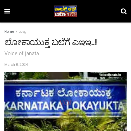
Home
ರಾಜ್ಯ
ಲೋಕಾಯುಕ್ತ ಬಲೆಗೆ ಎఇఇ..!
Voice of janata
March 8, 2024