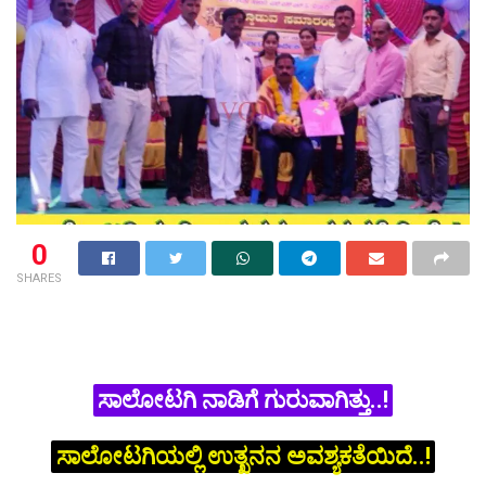
0
SHARES
ಸಾಲೋಟಗಿ ನಾಡಿಗೆ ಗುರುವಾಗಿತ್ತು..!
ಸಾಲೋಟಗಿಯಲ್ಲಿ ಉತ್ಖನನ ಅವಶ್ಯಕತೆಯಿದೆ..!