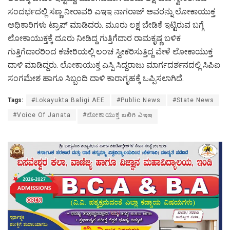
ಸಂದರ್ಭದಲ್ಲಿ ಸಣ್ಣ ನೀರಾವರಿ ಎಇಇ ನಾಗರಾಜ್ ಅವರನ್ನು ಲೋಕಾಯುಕ್ತ
ಅಧಿಕಾರಿಗಳು ಟ್ರಾಪ್ ಮಾಡಿದರು. ಮೂರು ಲಕ್ಷ ಬೇಡಿಕೆ ಇಟ್ಟಿರುವ ಬಗ್ಗೆ
ಲೋಕಾಯುಕ್ತಕ್ಕೆ ದೂರು ನೀಡಿದ್ದ ಗುತ್ತಿಗೆದಾರ ರಾಮಕೃಷ್ಣ ಬಳಿಕ
ಗುತ್ತಿಗೆದಾರರಿಂದ ಕಚೇರಿಯಲ್ಲಿ ಲಂಚ ಸ್ವೀಕರಿಸುತ್ತಿದ್ದ ವೇಳೆ ಲೋಕಾಯುಕ್ತ
ದಾಳಿ ಮಾಡಿದ್ದರು. ಲೋಕಾಯುಕ್ತ ಎಸ್ಪಿ ಸಿದ್ದರಾಜು ಮಾರ್ಗದರ್ಶನದಲ್ಲಿ ಸಿಪಿಐ
ಸಂಗಮೇಶ ಹಾಗೂ ಸಿಬ್ಬಂದಿ ದಾಳಿ ಕಾರಾಗೃಹಕ್ಕೆ ಒಪ್ಪಿಸಲಾಗಿದೆ.
Tags:
#Lokayukta Baligi AEE
#Public News
#State News
#Voice Of Janata
#ಲೋಕಾಯುಕ್ತ బలిగి ఎఇఇ