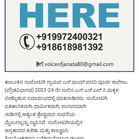
ತಾಲೂಕಿನ ಸಾಲೋಟಗಿ ಗ್ರಾಮದ ಎಸ್.ವಾಯ್.ಪದವಿ ಪೂರ್ವ ಕಾಲೇಜು
(ಪ್ರೌಡವಿಭಾಗದ) 2023-24 ನೇ ಸಾಲಿನ ಎಸ್.ಎಸ್.ಎಲ್.ಸಿ ಮಕ್ಕಳ
ಬೀಳ್ಕೊಡುವ ಸಮಾರಂಭದಲ್ಲಿ ಮಾತನಾಡಿದರು. ಸಾಲೋಟಗಿ
ಐತಿಹಾಸಿಕವಾಗಿ, ಧಾರ್ಮಿಕವಾಗಿ, ಜಾನಪದವಾಗಿ
ನಾಡಿನಲ್ಲಿ ಅತ್ಯಂತ ಶ್ರೇಷ್ಠವಾದ ಸಾಧನೆಯ
ಮೈಲುಗಲ್ಲನ್ನು ಸ್ಥಾಪಿಸಿದೆ. ಸಾಲೋಟಗಿಯಲ್ಲಿನ
ಅಗ್ರಹಾರದ ಕುರಿತು ಮತ್ತು ಕಾಲಜ್ಞಾನಿ
ಶಿವಯೋಗಿಶ್ವರರು ಬರೆದಿರುವೆನ್ನಲಾದ ಡಂಗರು