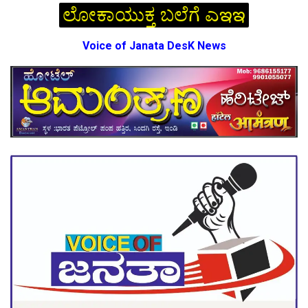
ಲೋಕಾಯುಕ್ತ ಬಲೆಗೆ ಎఇఇ
Voice of Janata DesK News