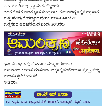
ಪದಗಳ ಕುರಿತು ಇನ್ನಷ್ಟು ಬೆಳಕು ಚೆಲ್ಲಬೇಕು.
ಅದರ ಜೊತೆಗೆ ನಾಡಿಗೆ ಜ್ಞಾನ ಕೇಂದ್ರವಾಗಿ, ಗುರುವಾಗಿದ್ದ ಇಲ್ಲಿನ ಅಗ್ರಹಾರ
ಮತ್ತು ಹಲವು ದೇವಸ್ಥಾನದ ಪೂರಕ ಮಾಹಿತಿ ತಿಳಿಯಲು
ಉತ್ಖನನದ ಅವಶ್ಯಕತೆಯಿದೆ ಎಂದು ತಿಳಿಸಿದರು.
ಇದೇ ಸಂದರ್ಭದಲ್ಲಿ ಪ್ರೌಡಶಾಲಾ ಮುಖ್ಯಗುರುಗಳಾದ
ಎಸ್.ವಾಯ್. ಉಪಾಸೆ ಮಾತನಾಡಿ, ಮಕ್ಕಳಲ್ಲಿ ಸಂಶೋಧನಾ ಪ್ರವೃತ್ತಿ ಹೆಚ್ಚು
ಮಾಡಿಕೊಳ್ಳಬೇಕೆಂದು ಕರೆ
ನೀಡಿದರು.