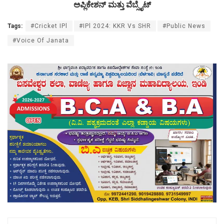
ಅಪ್ಲಿಕೇಶನ್ ಮತ್ತು ವೆಬ್ಸೈಟ್
Tags:
#Cricket IPl
#IPl 2024: KKR Vs SHR
#Public News
#Voice Of Janata