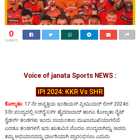
0
SHARES
Voice of janata Sports NEWS :
IPl 2024: KKR Vs SHR
ಕೋಲ್ಕತಾ:
17 ನೇ ಆವೃತ್ತಿಯ ಇಂಡಿಯನ್ ಪ್ರೀಮಿಯರ್ ಲೀಗ್​ 2024ರ
3ನೇ ಪಂದ್ಯದಲ್ಲಿ ಸನ್​ರೈಸರ್ಸ್​ ಹೈದರಾಬಾದ್ ಹಾಗೂ ಕೋಲ್ಕತಾ ನೈಟ್
ರೈಡರ್ಸ್ ತಂಡಗಳು ಇಂದು ಸಾಯಂಕಾಲ ಮುಖಾಮುಖಿಯಾಗಲಿವೆ.
ಎರಡೂ ತಂಡಗಳಿಗೆ ಇದು ಋತುವಿನ ಮೊದಲ ಪಂದ್ಯವಾಗಿದ್ದು, ಅವರು
ತಮ್ಮ ಅಭಿಯಾನವನ್ನು ಭರ್ಜರಿಯಾಗಿ ಪ್ರಾರಂಭಿಸಲು ಎದುರು