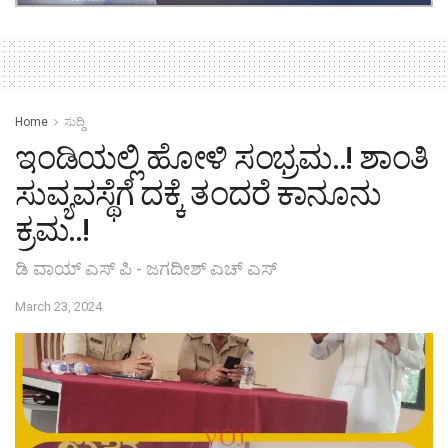
Home
ಸುದ್ದಿ
ಇಂಡಿಯಲ್ಲಿ ಹೋಳಿ ಸಂಭ್ರಮ..! ಶಾಂತಿ
ಸುವ್ಯವಸ್ಥೆಗೆ ದಕ್ಕೆ ತಂದರೆ ಕಾನೂನು
ಕ್ರಮ..!
ಡಿ ವಾಯ್ ಎಸ್ ಪಿ - ಜಗದೀಶ್ ಎಚ್ ಎಸ್
March 23, 2024