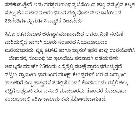
ಸಹಕರಿಸುತ್ತೇವೆ. ಇದು ಪರಸ್ಪರ ಬಾಂಧವ್ಯ ಬೆಸೆಯುವ ಹಬ್ಬ. ನಮ್ಮಲ್ಲಿನ ಕಲ್ಮಶ
ಸುಟ್ಟು ಹೊಸ ಜೀವನ ಆರಂಭಿಸುವ ಹಬ್ಬ, ಪೊಲೀಸ್ ಇಲಾಖೆಯಿಂದ
ಕಿಡಿಗೇಡಿಗಳನ್ನು ಗುರ್ತಿಸಿ ಎಚ್ಚರಿಕೆ ನೀಡಬೇಕು.
ಸಿಪಿಐ ರತನಕುಮಾರ ಜಿರಗ್ಯಾಳ‌ ಮಾತಾನಾಡಿದ ಅವರು, ನೀತಿ ಸಂಹಿತೆ
ಜಾರಿಯಲ್ಲಿದೆ ಹಾಗಾಗಿ ಯಾರು ಸರಕಾರದ ನಿಯಮಾನುಸಾರ
ಮರೆಯಬಾರದು. ಪ್ಲೆಕ್ಸ, ಕಟೌಟ ಹಾಗೂ ಬ್ಯಾನರ್ ಇತರೆ ತಾವು ಉಪಯೋಗಿಸಿ
– ಬೇಕಾದರೆ, ಸಂಬಂಧಿಸಿದ ಇಲಾಖೆಯ ಪರವಾನಗಿ ಪಡೆಯಬೇಕು.
ಅದಲ್ಲದೇ ಮಾರ್ಚ್ 25ರಂದು ಎಸ್ಸೆಸ್ಸೆಲ್ಸಿ ಪರೀಕ್ಷೆ ಪ್ರಾರಂಭಗೊಳ್ಳುತ್ತದೆ.
ಪಟ್ಟಣ. ಗ್ರಾಮೀಣ ಭಾಗದಿಂದ ಪರೀಕ್ಷಾ ಕೇಂದ್ರಗಳಿಗೆ ಬರುವ ವಿದ್ಯಾರ್ಥಿ,
ಪಾಲಕರಿಗೆ ಬಣ್ಣ ಹಚ್ಚುವ ನೆಪದಲ್ಲಿ ತೊಂದರೆ ಕೊಡಬಾರದು. ರಸ್ತೆಗೆ ಕಲ್ಲು,
ಕಟ್ಟಿಗೆ ಅಡ್ಡಹಾಕಿ ಹಣ ವಸೂಲಿ ಮಾಡಬಾರದು. ತೊಂದರೆ ಕೊಡುವುದು
ಕಂಡುಬಂದಲ್ಲಿ ಕಠಿಣ ಕಾನೂನು ಕ್ರಮ ಕೈಕೊಳ್ಳಬೇಕಾಗುತ್ತದೆ.
ಈ ಸಂದರ್ಭದಲ್ಲಿ ಪುರಸಭೆ ಮಾಜಿ ಅಧ್ಯಕ್ಷ ಹಾಲಿ ಸದಸ್ಯ ದೇವೆಂದ್ರ ಕುಂಬಾರ,
ಯಮುನಾಜಿ ಸಾಳಂಕೆ‌, ಬ್ಲಾಕ್ ಅಧ್ಯಕ್ಷ ಜಾವೀದ ಮೋಮಿನ್, ಸತ್ತಾರ
ಬಾಗವಾನ, ತಳವಾರ ಪರಿವಾರ ಸಮಾಜದ ಧರ್ಮರಾಜ ವಾಲಿಕಾರ,
ಭೀಮಾಶಂಕರ ಮೂರಮನ, ಎ ಆರ್ ಬಾಗವಾನ, ಹುಚ್ಚಪ್ಪ ತಳವಾರ, ಜಬ್ಬಾರ