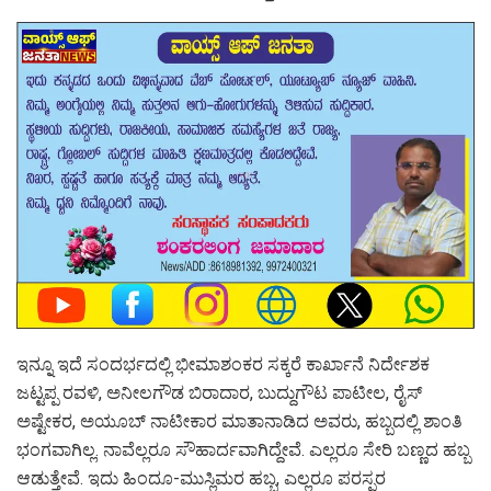
ಇನ್ನೂ ಇದೆ ಸಂದರ್ಭದಲ್ಲಿ ಭೀಮಾಶಂಕರ ಸಕ್ಕರೆ ‌ಕಾರ್ಖಾನೆ ನಿರ್ದೇಶಕ
ಜಟ್ಟಪ್ಪ ರವಳಿ, ಅನೀಲಗೌಡ ಬಿರಾದಾರ, ಬುದ್ದುಗೌಟ ಪಾಟೀಲ, ರೈಸ್
ಅಷ್ಟೇಕರ, ಅಯೂಬ್ ನಾಟೀಕಾರ ಮಾತಾನಾಡಿದ ಅವರು, ಹಬ್ಬದಲ್ಲಿ ಶಾಂತಿ
ಭಂಗವಾಗಿಲ್ಲ. ನಾವೆಲ್ಲರೂ ಸೌಹಾರ್ದವಾಗಿದ್ದೇವೆ. ಎಲ್ಲರೂ ಸೇರಿ ಬಣ್ಣದ ಹಬ್ಬ
ಆಡುತ್ತೇವೆ. ಇದು ಹಿಂದೂ-ಮುಸ್ಲಿಮರ ಹಬ್ಬ, ಎಲ್ಲರೂ ಪರಸ್ಪರ