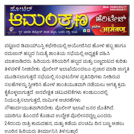
ಪಟ್ಟಣದ ಡಿವಾಯ್ಎಸ್ಪಿ‌ ಕಛೇರಿಯಲ್ಲಿ ಆಯೋಜಿಸಿದ ಹೋಳಿ ಹಬ್ಬ ಹಾಗೂ
ರಮಜಾನ್ ಹಬ್ಬದ ನಿಮತ್ಯೆ ಶಾಂತಿಯ ಸಭೆಯಲ್ಲಿ ಅಧ್ಯಕ್ಷತೆ ವಹಿಸಿ
ಮಾತನಾಡಿದರು. ಹಿರಿಯರು ಕಿರಿಯರಿಗೆ ಹಬ್ಬದ ಮತ್ತು ಬಣ್ಣದಾಟದ ಕುರಿತು
ತಿಳಿವಳಿಕೆ ನೀಡಬೇಕು. ಪೊಲೀಸ್ ಇಲಾಖೆಯಿಂದಲೂ ಪ್ರಚಾರ ಮಾಡಿ ಜಾಗೃತಿ
ಮೂಡಿಸಲಾಗುತ್ತದೆ ಸಭೆಯಲ್ಲಿ ಸಂಘಟನೆಗಳ ಪ್ರತಿನಿಧಿಗಳು ನೀಡಿರುವ
ಸಲಹೆಗಳನ್ನು ಸ್ವೀಕರಿಸಿ ಹೋಳಿ ಶಾಂತಿಯುತವಾಗಿ ನಡೆಯಲು ಅಗತ್ಯ ಕ್ರಮ
ಕೈಕೊಳ್ಳಲಾಗುತ್ತದೆ. ಅನಪೇಕ್ಷಿತ ಚಟುವಟಿಕೆಗಳು ಕಂಡುಬಂದಲ್ಲಿ
ನಿಯಂತ್ರಿಸಲಾಗುತ್ತದೆ, ದಾರ್ಮಿಕ ಆಚರಣೆಗಳು
ಸೌಹಾರ್ದಯುತವಾಗಿರಬೇಕು. ಪೊಲೀಸ್ ಇಲಾಖೆ ಜನರ ಜೊತೆಗಿದೆ.
ಯಾರಿಗೂ ತೊಂದರೆ ಕೊಡುವ ಉದ್ದೇಶ ಪೊಲೀಸರದ್ದಲ್ಲ ಎಂದರು.
24ರಂದು ರಾತ್ರಿ ಕಾಮದಹನ, ಮತ್ತು ಕಡೆಯ ಪಂಚಮಿ ದಿನ ಬಣ್ಣ ಆಡಲು
ಊರಿನ ಹಿರಿಯರು ತೀರ್ಮಾನಿಸಿ ತಿಳಿಸುತ್ತಾರೆ.