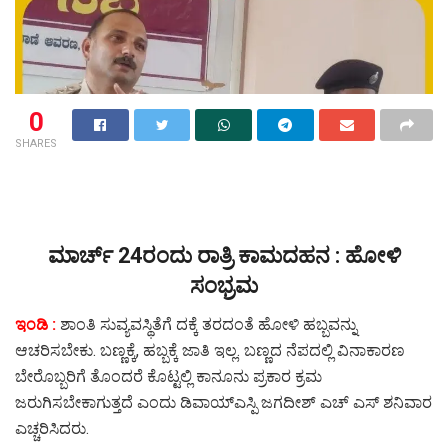
0
SHARES
ಮಾರ್ಚ್ 24ರಂದು ರಾತ್ರಿ ಕಾಮದಹನ : ಹೋಳಿ
ಸಂಭ್ರಮ
ಇಂಡಿ :
ಶಾಂತಿ ಸುವ್ಯವಸ್ಥಿತೆಗೆ ದಕ್ಕೆ ತರದಂತೆ ಹೋಳಿ ಹಬ್ಬವನ್ನು
ಆಚರಿಸಬೇಕು. ಬಣ್ಣಕ್ಕೆ, ಹಬ್ಬಕ್ಕೆ ಜಾತಿ ಇಲ್ಲ. ಬಣ್ಣದ ನೆಪದಲ್ಲಿ ವಿನಾಕಾರಣ
ಬೇರೊಬ್ಬರಿಗೆ ತೊಂದರೆ ಕೊಟ್ಟಲ್ಲಿ ಕಾನೂನು ಪ್ರಕಾರ ಕ್ರಮ
ಜರುಗಿಸಬೇಕಾಗುತ್ತದೆ ಎಂದು ಡಿವಾಯ್ಎಸ್ಪಿ ಜಗದೀಶ್ ಎಚ್ ಎಸ್ ಶನಿವಾರ
ಎಚ್ಚರಿಸಿದರು.