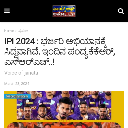
Home
ಪ್ರಪಂಚ
IPl 2024 : ಭರ್ಜರಿ ಅಭಿಯಾನಕ್ಕೆ
ಸಿದ್ದವಾಗಿವೆ. ಇಂದಿನ ಪಂದ್ಯ ಕೆಕೆಆರ್​,
ಎಸ್​ಆರ್​ಎಚ್..! ​
Voice of janata
March 23, 2024