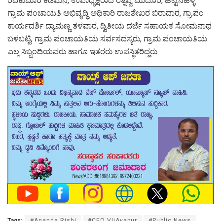
ರವಿಕುಮಾರ ಕಡೆಮನಿ, ಉಪಾಧ್ಯಕ್ಷರಾದ ರತ್ನವ್ವ ಮುದೂರ, ಹಿಟ್ಟಿನಹಳ್ಳಿ
ಗ್ರಾಮ ಪಂಚಾಯತಿ ಅಭಿವೃದ್ಧಿ ಅಧಿಕಾರಿ ರಾಜಶೇಖರ ಬಿರಾದಾರ, ಗ್ರಾ.ಪಂ
ಕಾರ್ಯದರ್ಶಿ ದ್ಯಾಮಣ್ಣ ತಳವಾರ, ದ್ವಿತೀಯ ದರ್ಜೆ ಸಹಾಯಕ ಸೋಮನಾಥ
ಬಳಬಟ್ಟಿ, ಗ್ರಾಮ ಪಂಚಾಯತಿಯ ಸರ್ವಸದಸ್ಯರು, ಗ್ರಾಮ ಪಂಚಾಯತಿಯ
ಎಲ್ಲ ಸಿಬ್ಬಂದಿಯವರು ಹಾಗೂ ಇತರರು ಉಪಸ್ಥಿತರಿದ್ದರು.
Tags:
#Ananda Rishi
#CEO VIjAyapur
#Public News