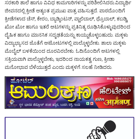
ಸರಕಾರಿ ಶಾಲೆ ಹಾಗೂ ವಿವಿಧ ಕಾಮಗಾರಿಗಳನ್ನು ಪರಿಶೀಲಿಸಿದರು.ವಿದ್ಯಾರ್ಥಿ
ಜೀವನದಲ್ಲಿ ಕ್ರೀಡೆ ಅತ್ಯಂತ ಪ್ರಮುಖ ಪಾತ್ರ ವಹಿಸುತ್ತದೆ. ಪಾಠದೊಂದಿಗೆ
ಕ್ರೀಡೆಗಳಾದ ಚೆಸ್, ಕೇರಂ, ಬ್ಯಾಡ್ಮಿಂಟನ್, ವ್ಹಾಲಿಬಾಲ್, ಥ್ರೊಬಾಲ್, ಕಬಡ್ಡಿ,
ಖೋ ಖೋ ಹಾಗೂ ಇತರೆ ಆಟಗಳನ್ನು ಪ್ರತಿನಿತ್ಯ ರೂಢಿಸಿಕೊಳ್ಳುವುದರಿಂದ
ದೈಹಿಕ ಹಾಗೂ ಮಾನಸಿಕ ಸದೃಢತೆಯನ್ನು ಕಾಯ್ದುಕೊಳ್ಳಬಹುದು. ಮಕ್ಕಳು
ವಿದ್ಯಾಭ್ಯಾಸದ ಜೊತೆಗೆ ಆಟೋಟಗಳಲ್ಲಿ ಪಾಲ್ಗೊಳ್ಳಬೇಕು. ಶಾಲಾ ಮಕ್ಕಳು
ಮೊಬೈಲ್ ಬಳಕೆಯಿಂದ ದೂರವಿರಬೇಕು. ಓದಿನೊಂದಿಗೆ ಆಟಗಳಲ್ಲಿ
ಸಕ್ರಿಯವಾಗಿ ಪಾಲ್ಗೊಳ್ಳಬೇಕು, ಇದರಿಂದ ನಾಯಕತ್ವ ಗುಣ, ಕ್ರೀಡಾ
ಮನೋಭಾವ ಬೆಳೆಯುತ್ತದೆ ಎಂದು ಮಕ್ಕಳಿಗೆ ಸಲಹೆ ನೀಡಿದರು.