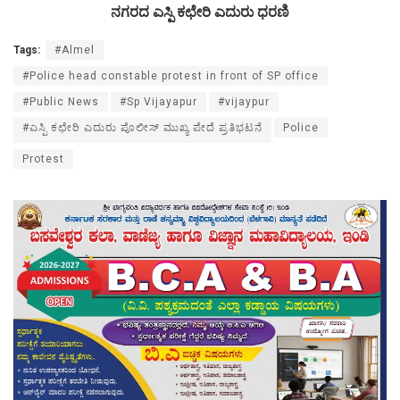
ನಗರದ ಎಸ್ಪಿ ಕಛೇರಿ ಎದುರು ಧರಣಿ
Tags:
#Almel
#Police head constable protest in front of SP office
#Public News
#Sp Vijayapur
#vijaypur
#ಎಸ್ಪಿ ಕಛೇರಿ ಎದುರು ಪೊಲೀಸ್ ಮುಖ್ಯ ಪೇದೆ ಪ್ರತಿಭಟನೆ
Police
Protest