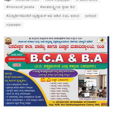
#Voicecof janata
#ಅಂತರಾಷ್ಟ್ರೀಯ ಕ್ರೀಡಾ ದಿನ
#ವಿದ್ಯಾರ್ಥಿಗಳೊಂದಿಗೆ ಬ್ಯಾಡ್ಮಿಂಟನ್ ಆಟ ಆಡಿದ ಸಿಇಓ ಆನಂದ
school
vijayapur