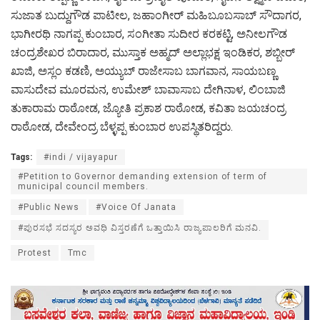
ಸುಜಾತ ಬುದ್ದುಗೌಡ ಪಾಟೀಲ, ಜಹಾಂಗೀರ್ ಮಹಿಬೂಬಸಾಬ್ ಸೌದಾಗರ,
ಭಾಗೀರಥಿ ನಾಗಪ್ಪ ಕುಂಬಾರ, ಸಂಗೀತಾ ಸುದೀರ ಕರಕಟ್ಟಿ, ಅನೀಲಗೌಡ
ಚಂದ್ರಶೇಖರ ಬಿರಾದಾರ, ಮುಸ್ತಾಕ ಅಹ್ಮದ್ ಅಲ್ಲಾಭಕ್ಷ ಇಂಡಿಕರ, ಶಬ್ಬೀರ್
ಖಾಜಿ, ಅಸ್ಲಂ ಕಡಣಿ, ಅಯ್ಯುಬ್ ರಾಜೇಸಾಬ ಬಾಗವಾನ, ಸಾಯಬಣ್ಣ
ವಾಸುದೇವ ಮೂರಮನ, ಉಮೇಶ್ ಬಾವಾಸಾಬ ದೇಗಿನಾಳ, ಲಿಂಬಾಜಿ
ತುಕಾರಾಮ ರಾಠೋಡ, ಜ್ಯೋತಿ ಪ್ರಕಾಶ ರಾಠೋಡ, ಕವಿತಾ ಜಯಚಂದ್ರ
ರಾಠೋಡ, ದೇವೇಂದ್ರ ಬೆಳ್ಳಪ್ಪ ಕುಂಬಾರ ಉಪಸ್ಥಿತರಿದ್ದರು.
Tags:
#indi / vijayapur
#Petition to Governor demanding extension of term of
municipal council members.
#Public News
#Voice Of Janata
#ಪುರಸಭೆ ಸದಸ್ಯರ ಅವಧಿ ವಿಸ್ತರಣೆಗೆ ಒತ್ತಾಯಿಸಿ‌ ರಾಜ್ಯಪಾಲರಿಗೆ ಮನವಿ.
Protest
Tmc