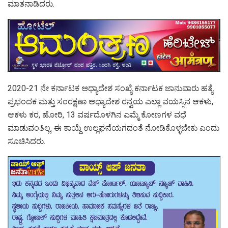
ಮಾತನಾಡಿದರು.
2020-21 ನೇ ಕರ್ನಾಟಕ ಅಧ್ಯಾದೇಶ ಸಂಖ್ಯೆ ಕರ್ನಾಟಕ ಜಾನುವಾರು ಹತ್ಯೆ
ಪ್ರಭಂದಕ ಮತ್ತು ಸಂರಕ್ಷಣಾ ಅಧ್ಯಾದೇಶ ರನ್ವಯ ಎಲ್ಲಾ ವಯಸ್ಸಿನ ಆಕಳು,
ಆಕಳು ಕರ, ಹೋರಿ, 13 ವರ್ಷದೊಳಗಿನ ಎಮ್ಮೆ ಕೋಣಗಳ ವಧೆ
ಮಾಡುವಂತಿಲ್ಲ. ಈ ಕಾಯ್ದೆ ಉಲ್ಲಘನೆಯಗದಂತೆ ನೋಡಿಕೊಳ್ಳಬೇಕು ಎಂದು
ಸೂಚಿಸಿದರು.