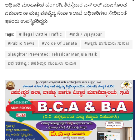
ಅಧಿಕಾರಿ ಮಂಹಾತೇಶ ಹಂಗರಗಿ, ಶಿರಸ್ತೆದಾರ ಎಸ್ ಆರ್ ಮುಜಗೊಂಡ
ಪಶುಪಾಲನಾ ಮತ್ತು ಪಶವೈದ್ಯ ಸೇವಾ ಇಲಾಖೆ ಅಧಿಕಾರಿಗಳು ಸೇರಿದಂತೆ
ಇತರರು ಉಪಸ್ಥಿತರಿದ್ದರು.
Tags:
#Illegal Cattle Traffic
#indi / vijayapur
#Public News
#Voice Of Janata
#ಅಕ್ರಮ ಜಾನುವಾರು ಸಾಗಾಟ
Slaughter Prevented: Tehsildar Manjula Naik
ವಧೆ ತಡೆಗಟ್ಟಿ : ತಹಶಿಲ್ದಾರ‌ ಮಂಜುಳಾ ‌ನಾಯಿಕ