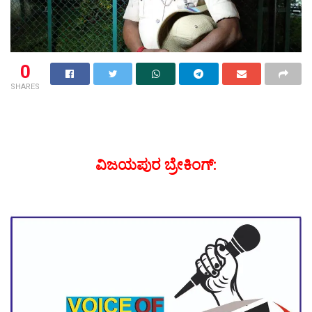
0
SHARES
ವಿಜಯಪುರ ಬ್ರೇಕಿಂಗ್: