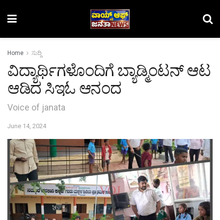
Home
ಸುದ್ದಿ
ವಿದ್ಯಾರ್ಥಿಗಳೊಂದಿಗೆ ಬ್ಯಾಡ್ಮಿಂಟನ್ ಆಟ
ಆಡಿದ ಸಿಇಓ ಆನಂದ
Voice of janata
June 14, 2024