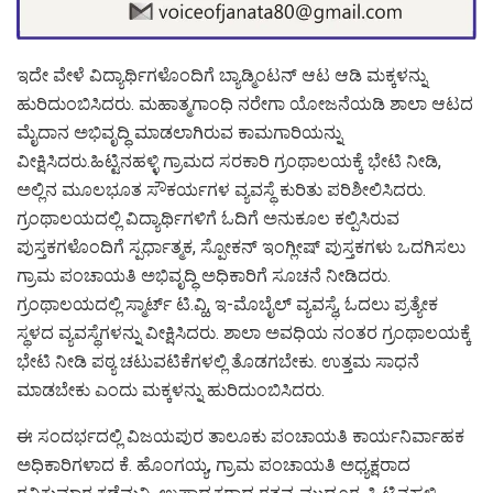
ಇದೇ ವೇಳೆ ವಿದ್ಯಾರ್ಥಿಗಳೊಂದಿಗೆ ಬ್ಯಾಡ್ಮಿಂಟನ್ ಆಟ ಆಡಿ ಮಕ್ಕಳನ್ನು
ಹುರಿದುಂಬಿಸಿದರು. ಮಹಾತ್ಮಗಾಂಧಿ ನರೇಗಾ ಯೋಜನೆಯಡಿ ಶಾಲಾ ಆಟದ
ಮೈದಾನ ಅಭಿವೃದ್ಧಿ ಮಾಡಲಾಗಿರುವ ಕಾಮಗಾರಿಯನ್ನು
ವೀಕ್ಷಿಸಿದರು.ಹಿಟ್ಟಿನಹಳ್ಳಿ ಗ್ರಾಮದ ಸರಕಾರಿ ಗ್ರಂಥಾಲಯಕ್ಕೆ ಭೇಟಿ ನೀಡಿ,
ಅಲ್ಲಿನ ಮೂಲಭೂತ ಸೌಕರ್ಯಗಳ ವ್ಯವಸ್ಥೆ ಕುರಿತು ಪರಿಶೀಲಿಸಿದರು.
ಗ್ರಂಥಾಲಯದಲ್ಲಿ ವಿದ್ಯಾರ್ಥಿಗಳಿಗೆ ಓದಿಗೆ ಅನುಕೂಲ ಕಲ್ಪಿಸಿರುವ
ಪುಸ್ತಕಗಳೊಂದಿಗೆ ಸ್ಪರ್ಧಾತ್ಮಕ, ಸ್ಪೋಕನ್ ಇಂಗ್ಲೀಷ್ ಪುಸ್ತಕಗಳು ಒದಗಿಸಲು
ಗ್ರಾಮ ಪಂಚಾಯತಿ ಅಭಿವೃದ್ಧಿ ಅಧಿಕಾರಿಗೆ ಸೂಚನೆ ನೀಡಿದರು.
ಗ್ರಂಥಾಲಯದಲ್ಲಿ ಸ್ಮಾರ್ಟ್ ಟಿ.ವ್ಹಿ, ಇ-ಮೊಬೈಲ್ ವ್ಯವಸ್ಥೆ, ಓದಲು ಪ್ರತ್ಯೇಕ
ಸ್ಥಳದ ವ್ಯವಸ್ಥೆಗಳನ್ನು ವೀಕ್ಷಿಸಿದರು. ಶಾಲಾ ಅವಧಿಯ ನಂತರ ಗ್ರಂಥಾಲಯಕ್ಕೆ
ಭೇಟಿ ನೀಡಿ ಪಠ್ಯ ಚಟುವಟಿಕೆಗಳಲ್ಲಿ ತೊಡಗಬೇಕು. ಉತ್ತಮ ಸಾಧನೆ
ಮಾಡಬೇಕು ಎಂದು ಮಕ್ಕಳನ್ನು ಹುರಿದುಂಬಿಸಿದರು.
ಈ ಸಂದರ್ಭದಲ್ಲಿ ವಿಜಯಪುರ ತಾಲೂಕು ಪಂಚಾಯತಿ ಕಾರ್ಯನಿರ್ವಾಹಕ
ಅಧಿಕಾರಿಗಳಾದ ಕೆ. ಹೊಂಗಯ್ಯ, ಗ್ರಾಮ ಪಂಚಾಯತಿ ಅಧ್ಯಕ್ಷರಾದ