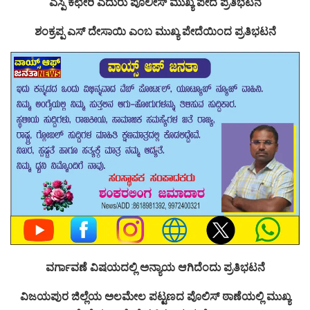
ಎಸ್ಪಿ ಕಛೇರಿ ಎದುರು ಪೊಲೀಸ್ ಮುಖ್ಯ ಪೇದೆ ಪ್ರತಿಭಟನೆ
ಶಂಕ್ರಪ್ಪ ಎಸ್ ದೇಸಾಯಿ ಎಂಬ ಮುಖ್ಯ ಪೇದೆಯಿಂದ ಪ್ರತಿಭಟನೆ
ವರ್ಗಾವಣೆ ವಿಷಯದಲ್ಲಿ ಅನ್ಯಾಯ ಆಗಿದೆಂದು ಪ್ರತಿಭಟನೆ
ವಿಜಯಪುರ ಜಿಲ್ಲೆಯ ಅಲಮೇಲ ಪಟ್ಟಣದ ಪೊಲಿಸ್ ಠಾಣೆಯಲ್ಲಿ ಮುಖ್ಯ