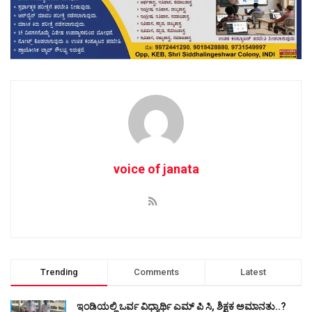
voice of janata
Trending
Comments
Latest
ಇಂಡಿಯಲ್ಲಿ ಒರ್ವ ವಿಧ್ಯಾರ್ಥಿ ಎಮ್ ಪಿ ಸಿ, ಶಿಕ್ಷಕ ಅಮಾನತು..?