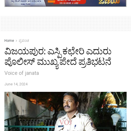
Home
ಪ್ರಪಂಚ
ವಿಜಯಪುರ: ಎಸ್ಪಿ ಕಛೇರಿ ಎದುರು
ಪೊಲೀಸ್ ಮುಖ್ಯ ಪೇದೆ ಪ್ರತಿಭಟನೆ
Voice of janata
June 14, 2024