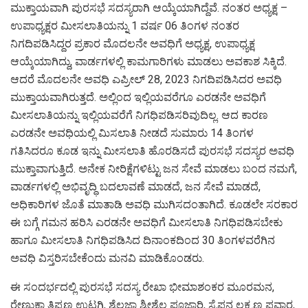
ಮುಕ್ತಾಯವಾಗಿ ಪುರಸಭೆ ಸದಸ್ಯರಾಗಿ ಆಯ್ಕೆಯಾಗಿದ್ದೆವೆ. ನಂತರ ಅಧ್ಯಕ್ಷ –
ಉಪಾಧ್ಯಕ್ಷರ ಮೀಸಲಾತಿಯನ್ನು 1 ವರ್ಷ 06 ತಿಂಗಳ ನಂತರ
ನಿಗದಿಪಡಿಸಿದ್ದರ ಪ್ರಕಾರ ಮೊದಲನೇ ಅವಧಿಗೆ ಅಧ್ಯಕ್ಷ, ಉಪಾಧ್ಯಕ್ಷ
ಆಯ್ಕೆಯಾಗಿದ್ದು, ವಾರ್ಡಗಳಲ್ಲಿ ಕಾಮಗಾರಿಗಳು ಮಾಡಲು ಅವಕಾಶ ಸಿಕ್ಕಿದೆ.
ಆದರೆ ಮೊದಲನೇ ಅವಧಿ ಎಪ್ರೀಲ್ 28, 2023 ನಿಗದಿಪಡಿಸಿದರ ಅವಧಿ
ಮುಕ್ತಾಯವಾಗಿರುತ್ತದೆ. ಅಲ್ಲಿಂದ ಇಲ್ಲಿಯವರೆಗೂ ಎರಡನೇ ಅವಧಿಗೆ
ಮೀಸಲಾತಿಯನ್ನು ಇಲ್ಲಿಯವರೆಗೆ ನಿಗಧಿಪಡಿಸರಿವುದಿಲ್ಲ. ಆದ ಕಾರಣ
ಎರಡನೇ ಅವಧಿಯಲ್ಲಿ ಮಿಸಲಾತಿ ನೀಡದೆ ಸುಮಾರು 14 ತಿಂಗಳ
ಗತಿಸಿದರೂ ಕೂಡ ಇನ್ನು ಮೀಸಲಾತಿ ಹೊರಡಿಸದೆ ಪುರಸಭೆ ಸದಸ್ಯರ ಅವಧಿ
ಮುಕ್ತಾವಾಗುತ್ತಿದೆ. ಅನೇಕ ನೀರಿಕ್ಷೆಗಳಿಟ್ಟು ಜನ ಸೇವೆ ಮಾಡಲು ಬಂದ ನಮಗೆ,
ವಾರ್ಡಗಳಲ್ಲಿ ಅಭಿವೃದ್ಧಿ ಬದಲಾವಣೆ ಮಾಡದೆ, ಜನ‌ ಸೇವೆ ಮಾಡದೆ,
ಅಧಿಕಾರಿಗಳ ಜೊತೆ ‌ಮಾತಾಡಿ ಅವಧಿ ಮುಗಿಸದಂತಾಗಿದೆ. ಕೂಡಲೇ ಸರಕಾರ
ಈ ಬಗ್ಗೆ ಗಮನ ಹರಿಸಿ ಎರಡನೇ ಅವಧಿಗೆ ಮೀಸಲಾತಿ ನಿಗಧಿಪಡಿಸಬೇಕು
ಹಾಗೂ ಮೀಸಲಾತಿ ನಿಗಧಿಪಡಿಸಿದ ದಿನಾಂಕದಿಂದ 30 ತಿಂಗಳವರೆಗಿನ
ಅವಧಿ ವಿಸ್ತರಿಸಬೇಕೆಂದು ಮನವಿ ಮಾಡಿಕೊಂಡರು.
ಈ ಸಂದರ್ಭದಲ್ಲಿ ಪುರಸಭೆ ಸದಸ್ಯ ರೇಖಾ‌ ಭೀಮಾಶಂಕರ ಮೂರಮನ,
ರೇಣುಕಾ ತಿಪ್ಪಣ್ಣ ಉಟಗಿ, ಶೈಲಜಾ ಶ್ರೀಶೈಲ ಪೂಜಾರಿ, ಸೈಪನ ಲಕ್ಷ್ಮಣ ಪವಾರ,