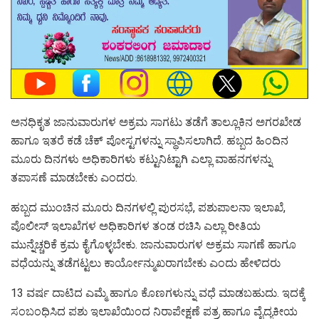
ಅನಧಿಕೃತ ಜಾನುವಾರುಗಳ ಅಕ್ರಮ ಸಾಗಟು ತಡೆಗೆ ತಾಲ್ಲೂಕಿನ ಅಗರಖೇಡ
ಹಾಗೂ ಇತರೆ ಕಡೆ ಚೆಕ್ ಪೋಸ್ಟಗಳನ್ನು ಸ್ಥಾಪಿಸಲಾಗಿದೆ. ಹಬ್ಬದ ಹಿಂದಿನ
ಮೂರು ದಿನಗಳು ಅಧಿಕಾರಿಗಳು ಕಟ್ಟುನಿಟ್ಟಾಗಿ ಎಲ್ಲಾ ವಾಹನಗಳನ್ನು
ತಪಾಸಣೆ ಮಾಡಬೇಕು ಎಂದರು.
ಹಬ್ಬದ ಮುಂಚಿನ ಮೂರು ದಿನಗಳಲ್ಲಿ ಪುರಸಭೆ, ಪಶುಪಾಲನಾ ಇಲಾಖೆ,
ಪೊಲೀಸ್ ಇಲಾಖೆಗಳ ಅಧಿಕಾರಿಗಳ ತಂಡ ರಚಿಸಿ ಎಲ್ಲಾ ರೀತಿಯ
ಮುನ್ನೆಚ್ಚರಿಕೆ ಕ್ರಮ ಕೈಗೊಳ್ಳಬೇಕು. ಜಾನುವಾರುಗಳ ಅಕ್ರಮ ಸಾಗಣೆ ಹಾಗೂ
ವಧೆಯನ್ನು ತಡೆಗಟ್ಟಲು ಕಾರ್ಯೋನ್ಮುಖರಾಗಬೇಕು ಎಂದು ಹೇಳಿದರು
13 ವರ್ಷ ದಾಟಿದ ಎಮ್ಮೆ ಹಾಗೂ ಕೊಣಗಳುನ್ನು ವಧೆ ಮಾಡಬಹುದು. ಇದಕ್ಕೆ
ಸಂಬಂಧಿಸಿದ ಪಶು ಇಲಾಖೆಯಿಂದ ನಿರಾಪೇಕ್ಷಣೆ ಪತ್ರ ಹಾಗೂ ವೈದ್ಯಕೀಯ