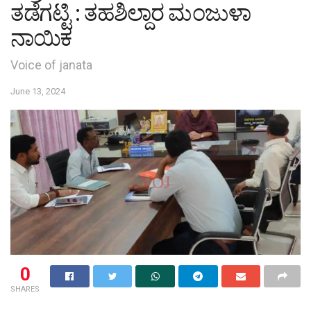
ತಡೆಗಟ್ಟಿ : ತಹಶಿಲ್ದಾರ‌ ಮಂಜುಳಾ
‌ನಾಯಿಕ
Voice of janata
June 13, 2024
0
SHARES