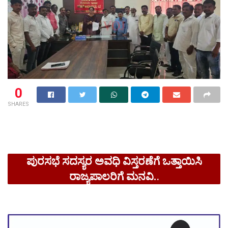
0
SHARES
ಪುರಸಭೆ ಸದಸ್ಯರ ಅವಧಿ ವಿಸ್ತರಣೆಗೆ ಒತ್ತಾಯಿಸಿ‌
ರಾಜ್ಯಪಾಲರಿಗೆ ಮನವಿ.
.