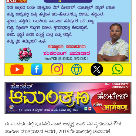
ಈ ಸಂದರ್ಭದಲ್ಲಿ ಪುರಸಭೆ ಮಾಜಿ ಅಧ್ಯಕ್ಷ, ಹಾಲಿ ಸದಸ್ಯ ಭೀಮನಗೌಡ
ಪಾಟೀಲ ಮಾತನಾಡಿದ ಅವರು, 2019ನೇ ಸಾಲಿನಲ್ಲಿ ಚುನಾವಣೆ