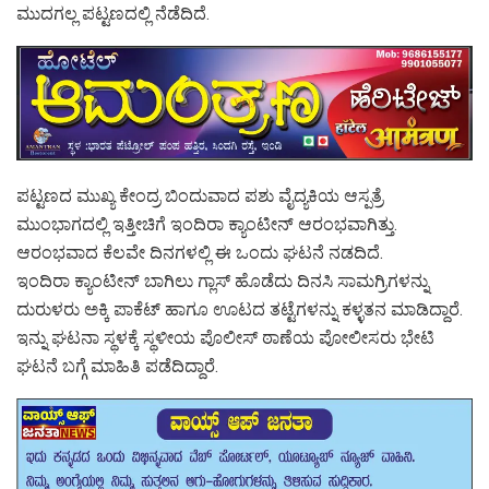
ಮುದಗಲ್ಲ ಪಟ್ಟಣದಲ್ಲಿ ನೆಡೆದಿದೆ.
ಪಟ್ಟಣದ ಮುಖ್ಯ ಕೇಂದ್ರ ಬಿಂದುವಾದ ಪಶು ವೈದ್ಯಕಿಯ ಆಸ್ಪತ್ರೆ
ಮುಂಭಾಗದಲ್ಲಿ ಇತ್ತೀಚಿಗೆ ಇಂದಿರಾ ಕ್ಯಾಂಟೀನ್ ಆರಂಭವಾಗಿತ್ತು.
ಆರಂಭವಾದ ಕೆಲವೇ ದಿನಗಳಲ್ಲಿ ಈ ಒಂದು ಘಟನೆ ನಡದಿದೆ.
ಇಂದಿರಾ ಕ್ಯಾಂಟೀನ್ ಬಾಗಿಲು ಗ್ಲಾಸ್ ಹೊಡೆದು ದಿನಸಿ ಸಾಮಗ್ರಿಗಳನ್ನು
ದುರುಳರು ಅಕ್ಕಿ ಪಾಕೆಟ್ ಹಾಗೂ ಊಟದ ತಟ್ಟೆಗಳನ್ನು ಕಳ್ಳತನ ಮಾಡಿದ್ದಾರೆ.
ಇನ್ನು ಘಟನಾ ಸ್ಥಳಕ್ಕೆ ಸ್ಥಳೀಯ ಪೊಲೀಸ್‌ ಠಾಣೆಯ ಪೋಲೀಸರು ಭೇಟಿ
ಘಟನೆ ಬಗ್ಗೆ ಮಾಹಿತಿ ಪಡೆದಿದ್ದಾರೆ.