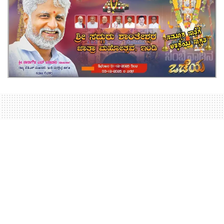
Home
ಸುದ್ದಿ
ನೇಕಾರರಿಗೆ ಕಚ್ಚಾ ನೂಲು ಪೂರೈಕೆಗೆ
ಸಚಿವ ಶಿವಾನಂದ ತಾಕೀತು
Voiceofjanata.in
July 1, 2025