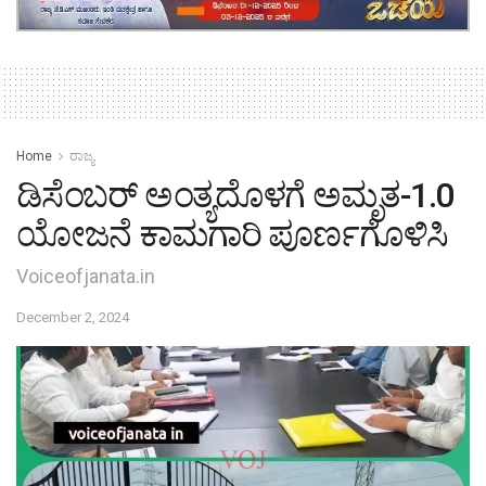
Home
ರಾಜ್ಯ
ಡಿಸೆಂಬರ್ ಅಂತ್ಯದೊಳಗೆ ಅಮೃತ-1.0
ಯೋಜನೆ ಕಾಮಗಾರಿ ಪೂರ್ಣಗೊಳಿಸಿ
Voiceofjanata.in
December 2, 2024