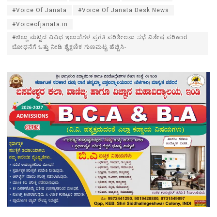
#Voice Of Janata
#Voice Of Janata Desk News
#Voiceofjanata.in
#ಜಿಲ್ಲಾ ಮಟ್ಟದ ವಿವಿಧ ಇಲಾಖೆಗಳ ಪ್ರಗತಿ ಪರಿಶೀಲನಾ ಸಭೆ ವಿಶೇಷ ಪರಿಹಾರ
ಬೋಧನೆಗೆ ಒತ್ತು ನೀಡಿ ಶೈಕ್ಷಣಿಕ ಗುಣಮಟ್ಟ ಹೆಚ್ಚಿಸಿ-