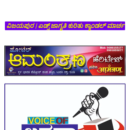
ವಿಜಯಪುರ | ಏಡ್ಸ್ ಜಾಗೃತಿ ಕುರಿತು ಕ್ಯಾಂಡಲ್ ಮಾರ್ಚ