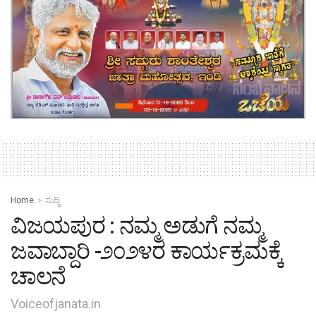
Home
ಸುದ್ದಿ
ವಿಜಯಪುರ : ನಮ್ಮ ಅಡುಗೆ ನಮ್ಮ
ಜವಾಬ್ದಾರಿ -೨೦೨೪ರ ಕಾರ್ಯಕ್ರಮಕ್ಕೆ
ಚಾಲನೆ
Voiceofjanata.in