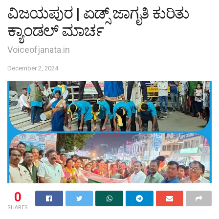
ವಿಜಯಪುರ | ಏಡ್ಸ್ ಜಾಗೃತಿ ಕುರಿತು
ಕ್ಯಾಂಡಲ್ ಮಾರ್ಚ
Voiceofjanata.in
December 2, 2024
0
SHARES