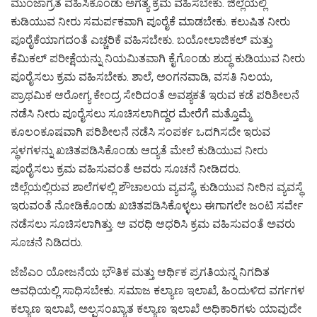
ಮುಂಜಾಗ್ರತೆ ವಹಿಸಿಕೊಂಡು ಅಗತ್ಯ ಕ್ರಮ ವಹಿಸಬೇಕು. ಜಿಲ್ಲೆಯಲ್ಲಿ
ಕುಡಿಯುವ ನೀರು ಸಮರ್ಪಕವಾಗಿ ಪೂರೈಕೆ ಮಾಡಬೇಕು. ಕಲುಷಿತ ನೀರು
ಪೂರೈಕೆಯಾಗದಂತೆ ಎಚ್ಚರಿಕೆ ವಹಿಸಬೇಕು. ಬಯೋಲಾಜಿಕಲ್ ಮತ್ತು
ಕೆಮಿಕಲ್ ಪರೀಕ್ಷೆಯನ್ನು ನಿಯಮಿತವಾಗಿ ಕೈಗೊಂಡು ಶುದ್ಧ ಕುಡಿಯುವ ನೀರು
ಪೂರೈಸಲು ಕ್ರಮ ವಹಿಸಬೇಕು. ಶಾಲೆ, ಅಂಗನವಾಡಿ, ವಸತಿ ನಿಲಯ,
ಪ್ರಾಥಮಿಕ ಆರೋಗ್ಯ ಕೇಂದ್ರ ಸೇರಿದಂತೆ ಅವಶ್ಯಕತೆ ಇರುವ ಕಡೆ ಪರಿಶೀಲನೆ
ನಡೆಸಿ ನೀರು ಪೂರೈಸಲು ಸೂಚಿಸಲಾಗಿದ್ದರ ಮೇರೆಗೆ ಮತ್ತೊಮ್ಮೆ
ಕೂಲಂಕೂಷವಾಗಿ ಪರಿಶೀಲನೆ ನಡೆಸಿ ಸಂಪರ್ಕ ಒದಗಿಸದೇ ಇರುವ
ಸ್ಥಳಗಳನ್ನು ಖಚಿತಪಡಿಸಿಕೊಂಡು ಆದ್ಯತೆ ಮೇಲೆ ಕುಡಿಯುವ ನೀರು
ಪೂರೈಸಲು ಕ್ರಮ ವಹಿಸುವಂತೆ ಅವರು ಸೂಚನೆ ನೀಡಿದರು.
ಜಿಲ್ಲೆಯಲ್ಲಿರುವ ಶಾಲೆಗಳಲ್ಲಿ ಶೌಚಾಲಯ ವ್ಯವಸ್ಥೆ, ಕುಡಿಯುವ ನೀರಿನ ವ್ಯವಸ್ಥೆ
ಇರುವಂತೆ ನೋಡಿಕೊಂಡು ಖಚಿತಪಡಿಸಿಕೊಳ್ಳಲು ಈಗಾಗಲೇ ಜಂಟಿ ಸರ್ವೇ
ನಡೆಸಲು ಸೂಚಿಸಲಾಗಿತ್ತು. ಆ ವರಧಿ ಆಧರಿಸಿ ಕ್ರಮ ವಹಿಸುವಂತೆ ಅವರು
ಸೂಚನೆ ನಿಡಿದರು.
ಜೆಜೆಎಂ ಯೋಜನೆಯ ಭೌತಿಕ ಮತ್ತು ಆರ್ಥಿಕ ಪ್ರಗತಿಯನ್ನ ನಿಗದಿತ
ಅವಧಿಯಲ್ಲಿ ಸಾಧಿಸಬೇಕು. ಸಮಾಜ ಕಲ್ಯಾಣ ಇಲಾಖೆ, ಹಿಂದುಳಿದ ವರ್ಗಗಳ
ಕಲ್ಯಾಣ ಇಲಾಖೆ, ಅಲ್ಪಸಂಖ್ಯಾತ ಕಲ್ಯಾಣ ಇಲಾಖೆ ಅಧಿಕಾರಿಗಳು ಯಾವುದೇ