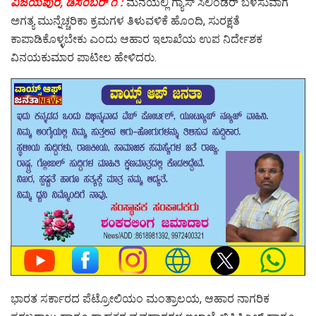
ವಿಜಯಪುರ, ಡಿಸೆಂಬರ್ ೧ :
ಮನೆಯಲ್ಲಿ ಗ್ಯಾಸ್ ಸಿಲಿಂಡರ್ ಬಳಸುವಾಗ
ಅಗತ್ಯ ಮುನ್ನೆಚ್ಚರಿಕಾ ಕ್ರಮಗಳ ತಿಳುವಳಿಕೆ ಹೊಂದಿ, ಸುರಕ್ಷತೆ
ಕಾಪಾಡಿಕೊಳ್ಳಬೇಕು ಎಂದು ಆಹಾರ ಇಲಾಖೆಯ ಉಪ ನಿರ್ದೇಶಕ
ವಿನಯಕುಮಾರ ಪಾಟೀಲ ಹೇಳಿದರು.
ಭಾರತ ಸರ್ಕಾರದ ಪೆಟ್ರೋಲಿಯಂ ಮಂತ್ರಾಲಯ, ಆಹಾರ ನಾಗರಿಕ