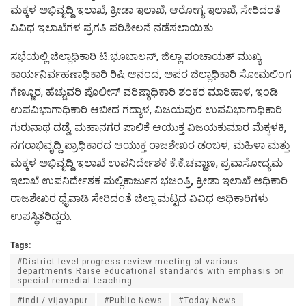
ಮಕ್ಕಳ ಅಭಿವೃದ್ದಿ ಇಲಾಖೆ, ಕ್ರೀಡಾ ಇಲಾಖೆ, ಆರೋಗ್ಯ ಇಲಾಖೆ, ಸೇರಿದಂತೆ
ವಿವಿಧ ಇಲಾಖೆಗಳ ಪ್ರಗತಿ ಪರಿಶೀಲನೆ ನಡೆಸಲಾಯಿತು.
ಸಭೆಯಲ್ಲಿ ಜಿಲ್ಲಾಧಿಕಾರಿ ಟಿ.ಭೂಬಾಲನ್, ಜಿಲ್ಲಾ ಪಂಚಾಯತ್ ಮುಖ್ಯ
ಕಾರ್ಯನಿರ್ವಹಣಾಧಿಕಾರಿ ರಿಷಿ ಆನಂದ, ಅಪರ ಜಿಲ್ಲಾಧಿಕಾರಿ ಸೋಮಲಿಂಗ
ಗೆಣ್ಣೂರ, ಹೆಚ್ಚುವರಿ ಪೊಲೀಸ್ ವರಿಷ್ಠಾಧಿಕಾರಿ ಶಂಕರ ಮಾರಿಹಾಳ, ಇಂಡಿ
ಉಪವಿಭಾಗಾಧಿಕಾರಿ ಆಬೀದ ಗದ್ಯಾಳ, ವಿಜಯಪುರ ಉಪವಿಭಾಗಾಧಿಕಾರಿ
ಗುರುನಾಥ ದಡ್ಡೆ, ಮಹಾನಗರ ಪಾಲಿಕೆ ಆಯುಕ್ತ ವಿಜಯಕುಮಾರ ಮೆಕ್ಕಳಕಿ,
ನಗರಾಭಿವೃದ್ದಿ ಪ್ರಾಧಿಕಾರದ ಆಯುಕ್ತ ರಾಜಶೇಖರ ಡಂಬಳ, ಮಹಿಳಾ ಮತ್ತು
ಮಕ್ಕಳ ಅಭಿವೃದ್ದಿ ಇಲಾಖೆ ಉಪನಿರ್ದೇಶಕ ಕೆ.ಕೆ.ಚವ್ಹಾಣ, ಪ್ರವಾಸೋದ್ಯಮ
ಇಲಾಖೆ ಉಪನಿರ್ದೇಶಕ ಮಲ್ಲಿಕಾರ್ಜುನ ಭಜಂತ್ರಿ, ಕ್ರೀಡಾ ಇಲಾಖೆ ಅಧಿಕಾರಿ
ರಾಜಶೇಖರ ಧೈವಾಡಿ ಸೇರಿದಂತೆ ಜಿಲ್ಲಾ ಮಟ್ಟದ ವಿವಿಧ ಅಧಿಕಾರಿಗಳು
ಉಪಸ್ಥಿತರಿದ್ದರು.
Tags:
#District level progress review meeting of various
departments Raise educational standards with emphasis on
special remedial teaching-
#indi / vijayapur
#Public News
#Today News