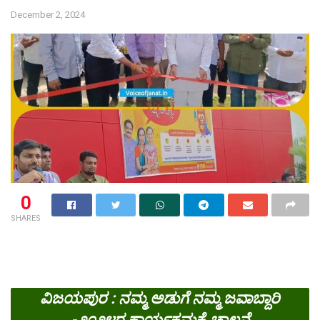
December 2, 2024
0
SHARES
ವಿಜಯಪುರ : ನಮ್ಮ ಅಡುಗೆ ನಮ್ಮ ಜವಾಬ್ದಾರಿ
-೨೦೨೪ರ ಕಾರ್ಯಕ್ರಮಕ್ಕೆ ಚಾಲನೆ