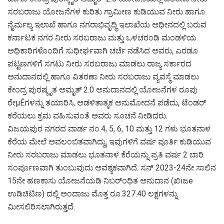
ಸರಬರಾಜು ಯೋಜನೆಗಳ ಕುರಿತು ಗ್ರಾಮೀಣ ಕುಡಿಯುವ ನೀರು ಹಾಗೂ
ನೈರ್ಮಲ್ಯ ಇಲಾಖೆ ಹಾಗೂ ನಗರಾಭಿವೃದ್ಧಿ ಇಲಾಖೆಯ ಅಧೀನದಲ್ಲಿ ಬರುವ
ಕರ್ನಾಟಕ ನಗರ ನೀರು ಸರಬರಾಜು ಮತ್ತು ಒಳಚರಂಡಿ ಮಂಡಳಿಯ
ಅಧಿಕಾರಿಗಳೊಂದಿಗೆ ಸುಧೀರ್ಘವಾಗಿ ಚರ್ಚೆ ನಡೆಸಿದ ಅವರು, ಎರಡೂ
ಪಟ್ಟಣಗಳಿಗೆ ಸಗಟು ನೀರು ಸರಬರಾಜು ಮಾಡಲು ರಾಜ್ಯ ಸರ್ಕಾರದ
ಅನುದಾನದಲ್ಲಿ ಹಾಗೂ ವಿತರಣಾ ನೀರು ಸರಬರಾಜು ವ್ಯವಸ್ಥೆ ಮಾಡಲು
ಕೇಂದ್ರ ಪುರಷ್ಕೃತ ಅಮೃತ್ 2.0 ಅನುದಾನದಲ್ಲಿ ಯೋಜನೆಗಳ ರೂಪು
ರೇμÉಗಳನ್ನು ತಯಾರಿಸಿ, ಆಡಳಿತಾತ್ಮಕ ಅನುಮೋದನೆ ಪಡೆದು, ಟೆಂಡರ್
ಕರೆಯಲು ಕ್ರಮ ವಹಿಸುವಂತೆ ಅವರು ಸೂಚನೆ ನೀಡಿದರು.
ವಿಜಯಪುರ ನಗರದ ವಾರ್ಡ ನಂ.4, 5, 6, 10 ಮತ್ತು 12 ಗಳು ಭೂತನಾಳ
ಕೆರೆಯ ಮೇಲೆ ಅವಲಂಬಿತವಾಗಿದ್ದು, ಇವುಗಳಿಗೆ ವರ್ಷ ಪೂರ್ತಿ ಕುಡಿಯುವ
ನೀರು ಸರಬರಾಜು ಮಾಡಲು ಭೂತನಾಳ ಕೆರೆಯನ್ನು ಪ್ರತಿ ವರ್ಷ 2 ಬಾರಿ
ಸಂರ್ಪೂಣವಾಗಿ ತುಂಬುವುದು ಅವಶ್ಯಕವಾಗಿದೆ. ಸನ್ 2023-24ನೇ ಸಾಲಿನ
15ನೇ ಹಣಕಾಸು ಯೋಜನೆಯಡಿ ನಿಬರ್ಂಧಿತ ಅನುದಾನ (ಖಿiಜe
ಉಡಿಚಿಟಿಣ) ದಲ್ಲಿ ಅಂದಾಜು ಮೊತ್ತ ರೂ.327.40 ಲಕ್ಷಗಳನ್ನು
ಮೀಸಲಿರಿಸಲಾಗಿರುತ್ತದೆ.