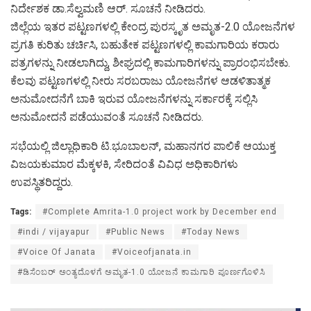
ನಿರ್ದೇಶಕ ಡಾ.ಸೆಲ್ವಮಣಿ ಆರ್. ಸೂಚನೆ ನೀಡಿದರು.
ಜಿಲ್ಲೆಯ ಇತರ ಪಟ್ಟಣಗಳಲ್ಲಿ ಕೇಂದ್ರ ಪುರಸ್ಕೃತ ಅಮೃತ-2.0 ಯೋಜನೆಗಳ
ಪ್ರಗತಿ ಕುರಿತು ಚರ್ಚಿಸಿ, ಬಹುತೇಕ ಪಟ್ಟಣಗಳಲ್ಲಿ ಕಾಮಗಾರಿಯ ಕರಾರು
ಪತ್ರಗಳನ್ನು ನೀಡಲಾಗಿದ್ದು, ಶೀಘ್ರದಲ್ಲಿ ಕಾಮಗಾರಿಗಳನ್ನು ಪ್ರಾರಂಭಿಸಬೇಕು.
ಕೆಲವು ಪಟ್ಟಣಗಳಲ್ಲಿ ನೀರು ಸರಬರಾಜು ಯೋಜನೆಗಳ ಆಡಳಿತಾತ್ಮಕ
ಅನುಮೋದನೆಗೆ ಬಾಕಿ ಇರುವ ಯೋಜನೆಗಳನ್ನು ಸರ್ಕಾರಕ್ಕೆ ಸಲ್ಲಿಸಿ
ಅನುಮೋದನೆ ಪಡೆಯುವಂತೆ ಸೂಚನೆ ನೀಡಿದರು.
ಸಭೆಯಲ್ಲಿ ಜಿಲ್ಲಾಧಿಕಾರಿ ಟಿ.ಭೂಬಾಲನ್, ಮಹಾನಗರ ಪಾಲಿಕೆ ಆಯುಕ್ತ
ವಿಜಯಕುಮಾರ ಮೆಕ್ಕಳಕಿ, ಸೇರಿದಂತೆ ವಿವಿಧ ಅಧಿಕಾರಿಗಳು
ಉಪಸ್ಥಿತರಿದ್ದರು.
Tags:
#Complete Amrita-1.0 project work by December end
#indi / vijayapur
#Public News
#Today News
#Voice Of Janata
#Voiceofjanata.in
#ಡಿಸೆಂಬರ್ ಅಂತ್ಯದೊಳಗೆ ಅಮೃತ-1.0 ಯೋಜನೆ ಕಾಮಗಾರಿ ಪೂರ್ಣಗೊಳಿಸಿ