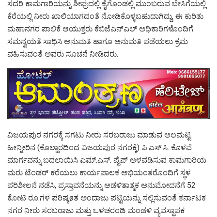
ಸದರಿ ಕಾಮಗಾರಿಯನ್ನು ಶೀಘ್ರದಲ್ಲಿ ಕೈಗೊಂಡಲ್ಲಿ ಮುಂಬರುವ ಬೇಸಿಗೆಯಲ್ಲಿ
ಕೆರೆಯಲ್ಲಿ ನೀರು ಖಾಲಿಯಾಗದಂತೆ ನೋಡಿಕೊಳ್ಳಬಹುದಾಗಿದ್ದು, ಈ ಕುರಿತು
ಮಹಾನಗರ ಪಾಲಿಕೆ ಆಯುಕ್ತರು ಕೆಬಿಜೆಎನ್‍ಎಲ್ ಅಧಿಕಾರಿಗಳೊಂದಿಗೆ
ಸಮನ್ವಯತೆ ಸಾಧಿಸಿ ಅನುಮತಿ ಹಾಗೂ ಅನುಮತಿ ಪಡೆಯಲು ಕ್ರಮ
ವಹಿಸುವಂತೆ ಅವರು ಸೂಚನೆ ನೀಡಿದರು.
ವಿಜಯಪುರ ನಗರಕ್ಕೆ ಸಗಟು ನೀರು ಸರಬರಾಜು ಮಾಡುವ ಆಲಮಟ್ಟಿ
ಹೀನ್ನೀರಿನ (ಕೊಲ್ಹಾರದಿಂದ ವಿಜಯಪುರ ನಗರಕ್ಕೆ) ಪಿ.ಎಸ್.ಸಿ. ಕೊಳವೆ
ಮಾರ್ಗವನ್ನು ಬದಲಾಯಿಸಿ ಎಮ್.ಎಸ್. ಪೈಪ್ ಅಳವಡಿಸುವ ಕಾಮಗಾರಿಯ
ಮರು ಟೆಂಡರ್ ಕರೆಯಲು ಕಾರ್ಯಪಾಲಕ ಅಭಿಯಂತರೊಂದಿಗೆ ಸ್ಥಳ
ಪರಿಶೀಲನೆ ನಡೆಸಿ, ಪ್ರಸ್ತಾವನೆಯನ್ನು ಆಡಳಿತಾತ್ಮಕ ಅನುಮೋದನೆಗೆ 52
ಕೋಟಿ ರೂ.ಗಳ ಪರಿಷ್ಕøತ ಅಂದಾಜು ಪಟ್ಟಿಯನ್ನು ಸಲ್ಲಿಸುವಂತೆ ಕರ್ನಾಟಕ
ನಗರ ನೀರು ಸರಬರಾಜು ಮತ್ತು ಒಳಚರಂಡಿ ಮಂಡಳಿ ವ್ಯವಸ್ಥಾಪಕ