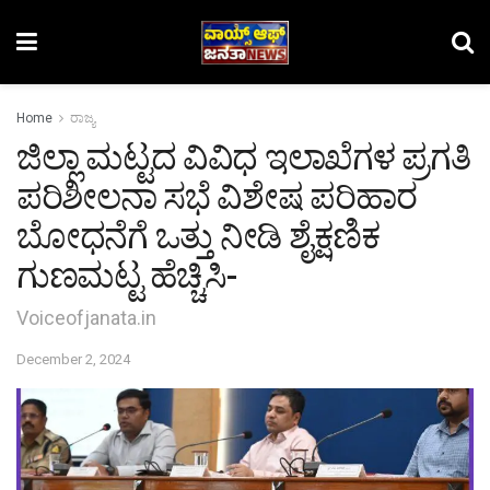
Home
ರಾಜ್ಯ
ಜಿಲ್ಲಾ ಮಟ್ಟದ ವಿವಿಧ ಇಲಾಖೆಗಳ ಪ್ರಗತಿ
ಪರಿಶೀಲನಾ ಸಭೆ ವಿಶೇಷ ಪರಿಹಾರ
ಬೋಧನೆಗೆ ಒತ್ತು ನೀಡಿ ಶೈಕ್ಷಣಿಕ
ಗುಣಮಟ್ಟ ಹೆಚ್ಚಿಸಿ-
Voiceofjanata.in
December 2, 2024