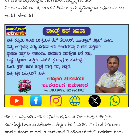
ನಿಗದಿತ ಅವಧಿಯಲ್ಲಿ ಪೂರ್ಣಗೊಳಿಸದಿದ್ದಲ್ಲಿ ಟೆಂಡರ್
ನಿಯಮಾವಳಿಗಳಂತೆ, ದಂಡ ವಿಧಿಸಲು ಕ್ರಮ ಕೈಗೊಳ್ಳಲಾಗುವುದು ಎಂದು
ಅವರು ಹೇಳಿದರು.
ಜಿಲ್ಲಾ ಉಸ್ತುವಾರಿ ಸಚಿವರ ನಿರ್ದೇಶನದಂತೆ ವಿಜಯಪುರ ಜಿಲ್ಲೆಯ
ಬಬಲೇಶ್ವರ ಹಾಗೂ ತಿಕೋಟಾ ಪಟ್ಟಣಗಳಿಗೆ ಸಗಟು ನೀರು ಸರಬರಾಜು
ಹಾಗೂ ಕೇಂದ್ರ ಪುರಸ್ಕೃತ ಅಮೃತ್-2.0 ಯೋಜನೆಯಲ್ಲಿ ವಿತರಣಾ ನೀರು