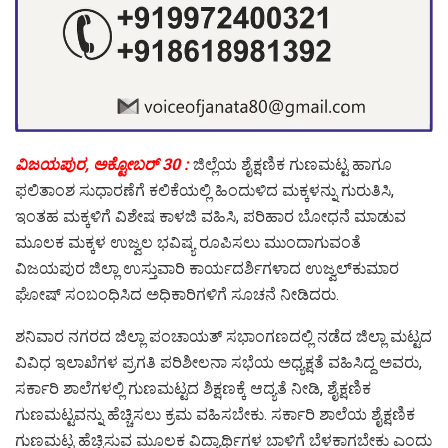
ವಿಜಯಪುರ, ಅಕ್ಟೋಬರ್ 30 :
ಜಿಲ್ಲೆಯ ಶೈಕ್ಷಣಿಕ ಗುಣಮಟ್ಟ ಹಾಗೂ
ಫಲಿತಾಂಶ ಸುಧಾರಣೆಗೆ ಕಲಿಕೆಯಲ್ಲಿ ಹಿಂದುಳಿದ ಮಕ್ಕಳನ್ನು ಗುರುತಿಸಿ,
ಇಂತಹ ಮಕ್ಕಳಿಗೆ ವಿಶೇಷ ಕಾಳಜಿ ವಹಿಸಿ, ಪರಿಹಾರ ಬೋಧನೆ ಮಾಡುವ
ಮೂಲಕ ಮಕ್ಕಳ ಉಜ್ವಲ ಭವಿಷ್ಯ ರೂಪಿಸಲು ಮುಂದಾಗುವಂತೆ
ವಿಜಯಪುರ ಜಿಲ್ಲಾ ಉಸ್ತುವಾರಿ ಕಾರ್ಯದರ್ಶಿಗಳಾದ ಉಜ್ವಲ್‍ಕುಮಾರ
ಘೋಷ್ ಸಂಬಂಧಿಸಿದ ಅಧಿಕಾರಿಗಳಿಗೆ ಸೂಚನೆ ನೀಡಿದರು.
ಶನಿವಾರ ನಗರದ ಜಿಲ್ಲಾ ಪಂಚಾಯತ್ ಸಭಾಂಗಣದಲ್ಲಿ ನಡೆದ ಜಿಲ್ಲಾ ಮಟ್ಟದ
ವಿವಿಧ ಇಲಾಖೆಗಳ ಪ್ರಗತಿ ಪರಿಶೀಲನಾ ಸಭೆಯ ಅಧ್ಯಕ್ಷತೆ ವಹಿಸಿದ್ದ ಅವರು,
ಸರ್ಕಾರಿ ಶಾಲೆಗಳಲ್ಲಿ ಗುಣಮಟ್ಟದ ಶಿಕ್ಷಣಕ್ಕೆ ಆದ್ಯತೆ ನೀಡಿ, ಶೈಕ್ಷಣಿಕ
ಗುಣಮಟ್ಟವನ್ನು ಹೆಚ್ಚಿಸಲು ಕ್ರಮ ವಹಿಸಬೇಕು. ಸರ್ಕಾರಿ ಶಾಲೆಯ ಶೈಕ್ಷಣಿಕ
ಗುಣಮಟ್ಟ ಹೆಚ್ಚಿಸುವ ಮೂಲಕ ವಿದ್ಯಾರ್ಥಿಗಳ ಬಾಳಿಗೆ ಬೆಳಕಾಗಬೇಕು ಎಂದು