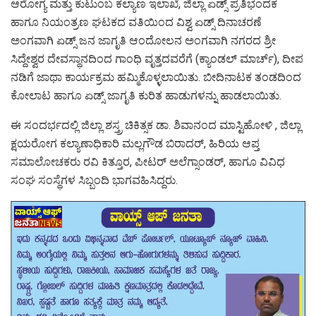
ಆರೋಗ್ಯ ಮತ್ತು ಕುಟುಂಬ ಕಲ್ಯಾಣ ಇಲಾಖೆ, ಜಿಲ್ಲಾ ಏಡ್ಸ್ ಪ್ರತಿಭಂದಕ
ಹಾಗೂ ನಿಯಂತ್ರಣ ಘಟಕದ ವತಿಯಿಂದ ವಿಶ್ವ ಏಡ್ಸ್ ದಿನಾಚರಣೆ
ಅಂಗವಾಗಿ ಏಡ್ಸ್ ಜನ ಜಾಗೃತಿ ಆಂದೋಲನ ಅಂಗವಾಗಿ ನಗರದ ಶ್ರೀ
ಸಿದ್ದೇಶ್ವರ ದೇವಸ್ಥಾನದಿಂದ ಗಾಂಧಿ ವೃತ್ತದವರೆಗೆ (ಕ್ಯಾಂಡಲ್ ಮಾರ್ಚ್), ದೀಪ
ನಡಿಗೆ ಜಾಥಾ ಕಾರ್ಯಕ್ರಮ ಹಮ್ಮಿಕೊಳ್ಳಲಾಯಿತು. ಬೀದಿನಾಟಕ ತಂಡದಿಂದ
ಕೋಲಾಟ ಹಾಗೂ ಏಡ್ಸ್ ಜಾಗೃತಿ ಕುರಿತ ಹಾಡುಗಳನ್ನು ಹಾಡಲಾಯಿತು.
ಈ ಸಂದರ್ಭದಲ್ಲಿ ಜಿಲ್ಲಾ ಶಸ್ತ್ರ ಚಿಕಿತ್ಸಕ ಡಾ. ಶಿವಾನಂದ ಮಾಸ್ಟಿಹೋಳಿ , ಜಿಲ್ಲಾ
ಕ್ಷಯರೋಗ ಕಲ್ಯಾಣಾಧಿಕಾರಿ ಮಲ್ಲಗೌಡ ಬಿರಾದರ್, ಹಿರಿಯ ಆಪ್ತ
ಸಮಾಲೋಚಕರು ರವಿ ಕಿತ್ತೂರ, ಪೀಟರ್ ಅಲೆಗ್ಸಾಂಡರ್, ಹಾಗೂ ವಿವಿಧ
ಸಂಘ ಸಂಸ್ಥೆಗಳ ಸಿಬ್ಬಂದಿ ಭಾಗವಹಿಸಿದ್ದರು.