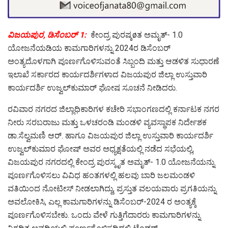
ವಿಜಯಪುರ, ಡಿಸೆಂಬರ್ 1:
ಕೇಂದ್ರ ಪುರಷ್ಕøತ ಅಮೃತ್- 1.0
ಯೋಜನೆಯಡಿಯ ಕಾಮಗಾರಿಗಳನ್ನು 2024ರ ಡಿಸೆಂಬರ್
ಅಂತ್ಯದೊಳಗಾಗಿ ಪೂರ್ಣಗೊಳಿಸುವಂತೆ ಸಿಬ್ಬಂದಿ ಮತ್ತು ಆಡಳಿತ ಸುಧಾರಣೆ
ಇಲಾಖೆ ಸರ್ಕಾರದ ಕಾರ್ಯದರ್ಶಿಗಳಾದ ವಿಜಯಪುರ ಜಿಲ್ಲಾ ಉಸ್ತುವಾರಿ
ಕಾರ್ಯದರ್ಶಿ ಉಜ್ವಲ್‍ಕುಮಾರ್ ಘೋಷ ಸೂಚನೆ ನೀಡಿದರು.
ರವಿವಾರ ನಗರದ ಜಿಲ್ಲಾಧಿಕಾರಿಗಳ ಕಚೇರಿ ಸಭಾಂಗಣದಲ್ಲಿ ಕರ್ನಾಟಕ ನಗರ
ನೀರು ಸರಬರಾಜು ಮತ್ತು ಒಳಚರಂಡಿ ಮಂಡಳಿ ವ್ಯವಸ್ಥಾಪಕ ನಿರ್ದೇಶಕ
ಡಾ.ಸೆಲ್ವಮಣಿ ಆರ್. ಹಾಗೂ ವಿಜಯಪುರ ಜಿಲ್ಲಾ ಉಸ್ತುವಾರಿ ಕಾರ್ಯದರ್ಶಿ
ಉಜ್ವಲ್‍ಕುಮಾರ ಘೋಷ್ ಅವರ ಅಧ್ಯಕ್ಷತೆಯಲ್ಲಿ ನಡೆದ ಸಭೆಯಲ್ಲಿ,
ವಿಜಯಪುರ ನಗರದಲ್ಲಿ ಕೇಂದ್ರ ಪುರಸ್ಕೃತ ಅಮೃತ್- 1.0 ಯೋಜನೆಯನ್ನು
ಪೂರ್ಣಗೊಳಿಸಲು ವಿವಿಧ ಹಂತಗಳಲ್ಲಿ ಹಲವು ಬಾರಿ ಜಲಮಂಡಳಿ
ವತಿಯಿಂದ ನೋಟೀಸ್ ನೀಡಲಾಗಿದ್ದು, ಪ್ರಸ್ತುತ ವಲಯವಾರು ಪ್ರಗತಿಯನ್ನು
ಅವಲೋಕಿಸಿ, ಎಲ್ಲ ಕಾಮಗಾರಿಗಳನ್ನು ಡಿಸೆಂಬರ್-2024 ರ ಅಂತ್ಯಕ್ಕೆ
ಪೂರ್ಣಗೊಳಿಸಬೇಕು. ಒಂದು ವೇಳೆ ಗುತ್ತಿಗೆದಾರರು ಕಾಮಗಾರಿಗಳನ್ನು