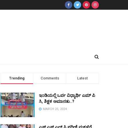
Trending
Comments
Latest
ಇಂಡಿಯಲ್ಲಿ ಒರ್ವ ವಿಧ್ಯಾರ್ಥಿ ಎಮ್ ಪಿ
ಸಿ, ಶಿಕ್ಷಕ ಅಮಾನತು..?
MARCH 25, 2024
ಎಸ್ ಎಸ್ ಎಲ್ ಸಿ ಪರೀಕ್ಷೆ ಮಕ್ಕಳಿಗೆ