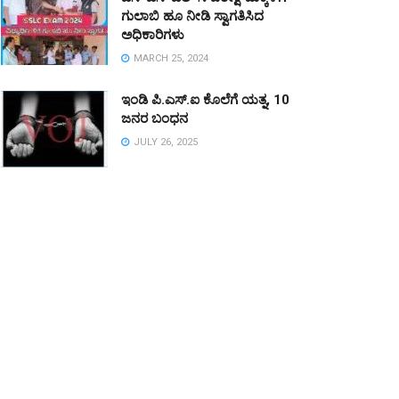
ಗುಲಾಬಿ ಹೂ ನೀಡಿ ಸ್ವಾಗತಿಸಿದ
ಅಧಿಕಾರಿಗಳು
MARCH 25, 2024
ಇಂಡಿ ಪಿ.ಎಸ್.ಐ ಕೊಲೆಗೆ ಯತ್ನ, 10
ಜನರ ಬಂಧನ
JULY 26, 2025