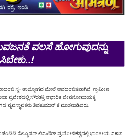
ಯುವಜನತೆ ವಲಸೆ ಹೋಗುವುದನ್ನು
ಿಸಿಬೇಕು..!
 ಸ್ವವಾಲಂಬಿ ಸ್ವ- ಉದ್ಯೋಗದ ಮೇಲೆ ಅವಲಂಬಿತವಾಗಿದೆ. ಗ್ರಾಮೀಣ
ಮೀಣ ಪ್ರದೇಶದಲ್ಲಿ ಸೌರಶಕ್ತಿ ಆಧಾರಿತ ಜೀವನೋಪಾಯಕ್ಕೆ‌
ವ್ಯವಸ್ಥಾಪಕರು ಶಿವಕುಮಾರ್ ಕೆ ಮಾತನಾಡಿದರು.
ಡೆಂಟಿಟಿ ಸೆಲ್ಯೂಷನ್ ಲಿಮಿಟೆಡ್ ಪ್ರಯೋಜಿಕತ್ವದಲ್ಲಿ ಭಾರತೀಯ ವಿಕಾಸ