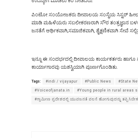
ಉದ್ಯೋಗ ಮಾಡಲು ಕರೆ ನೀಡಿದರು.
ಪಿಂಟೋ ಸಂಯೋಜಕರು ದೀಪಾಲಯ ಸಂಸ್ಥೆಯ ಸಿಸ್ಟರ್ ಹೀಲ
ಮಾಡಿ ಮಹಿಳೆಯರು ಸಬಲೀಕರಣರಾಗಿ ಸೌರ ತಂತ್ರಜ್ಞಾನ ಬ
ಜನತೆಗೆ ಆರ್ಥಿಕವಾಗಿ,ಸಮಾಜಿಕವಾಗಿ, ಶೈಕ್ಷಣಿಕವಾಗಿ ಸೇವೆ ಸಲ್ಲ
ಇನ್ನೂ ಈ ಸಂದರ್ಭದಲ್ಲಿ ದೀಪಾಲಯ ಕಾರ್ಯಕರ್ತರು ಹಾಗೂ ನರೇ
ಕಾರ್ಯಾಗಾರವು ಯಶಸ್ವಿಯಾಗಿ ಪೂರ್ಣಗೊಂಡಿತು.
Tags:
#indi / vijayapur
#Public News
#State N
#Voiceofjanata.in
#Young people in rural areas s
#ಗ್ರಾಮೀಣ ಪ್ರದೇಶದಲ್ಲಿ ಯುವಜನತೆ ವಲಸೆ ಹೋಗುವುದನ್ನು ತಪ್ಪಿಸಿಬೇಕು