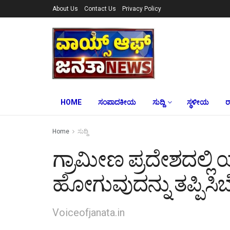
About Us
Contact Us
Privacy Policy
HOME
ಸಂಪಾದಕೀಯ
ಸುದ್ದಿ
ಸ್ಥಳೀಯ
ರ
Home
ಸುದ್ದಿ
ಗ್ರಾಮೀಣ ಪ್ರದೇಶದಲ್ಲ
ಹೋಗುವುದನ್ನು ತಪ್ಪಿಸಿಬ
Voiceofjanata.in