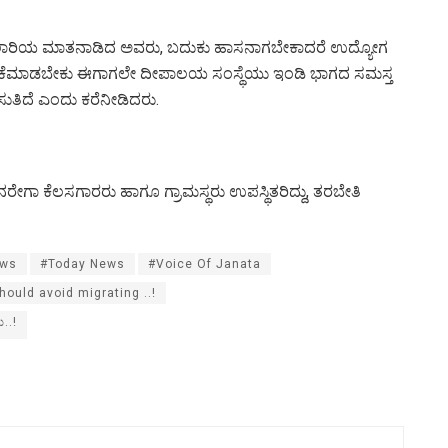
ಾರಿಯ ಮಾತನಾಡಿದ ಅವರು, ಬದುಕು ಹಾಸನಾಗಬೇಕಾದರೆ ಉದ್ಯೋಗ
ಳಕೆಮಾಡಬೇಕು ಈಗಾಗಲೇ ದೀಪಾಲಯ ಸಂಸ್ಥೆಯು ಇಂಡಿ ಭಾಗದ ಸಮಸ್ತ
ಿಸುತಿದೆ ಎಂದು ಕರೆನೀಡಿದರು.
ಗಾ ಕೆಲಸಗಾರರು ಹಾಗೂ ಗ್ರಾಮಸ್ಥರು ಉಪಸ್ಥಿತರಿದ್ದು, ತರಬೇತಿ
ews
#Today News
#Voice Of Janata
hould avoid migrating ..!
..!