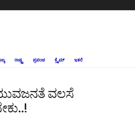
ಾಜ್ಯ
ರಾಷ್ಟ್ರ
ಪ್ರಪಂಚ
ಕ್ರೈಮ್‌
ಇತರೆ
ಿ ಯುವಜನತೆ ವಲಸೆ
ೇಕು..!