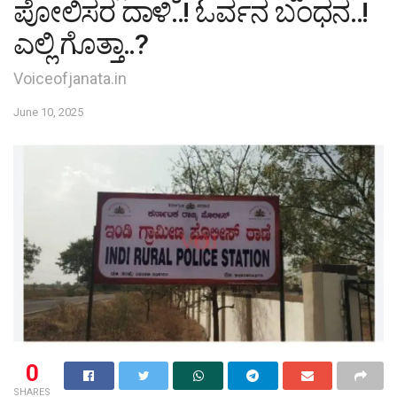
ಪೋಲಿಸರ ದಾಳಿ..! ಓರ್ವನ ಬಂಧನ..!
ಎಲ್ಲಿ ಗೊತ್ತಾ..?
Voiceofjanata.in
June 10, 2025
0
SHARES