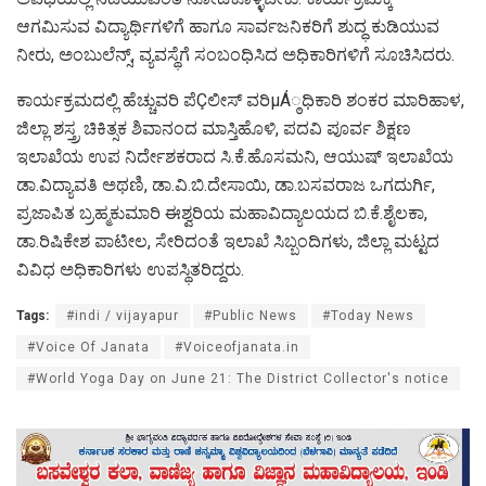
ಆಗಮಿಸುವ ವಿದ್ಯಾರ್ಥಿಗಳಿಗೆ ಹಾಗೂ ಸಾರ್ವಜನಿಕರಿಗೆ ಶುದ್ಧ ಕುಡಿಯುವ
ನೀರು, ಅಂಬುಲೆನ್ಸ್, ವ್ಯವಸ್ಥೆಗೆ ಸಂಬಂಧಿಸಿದ ಅಧಿಕಾರಿಗಳಿಗೆ ಸೂಚಿಸಿದರು.
ಕಾರ್ಯಕ್ರಮದಲ್ಲಿ ಹೆಚ್ಚುವರಿ ಪೆÇಲೀಸ್ ವರಿμÁ್ಠಧಿಕಾರಿ ಶಂಕರ ಮಾರಿಹಾಳ,
ಜಿಲ್ಲಾ ಶಸ್ತ್ರ ಚಿಕಿತ್ಸಕ ಶಿವಾನಂದ ಮಾಸ್ತಿಹೊಳಿ, ಪದವಿ ಪೂರ್ವ ಶಿಕ್ಷಣ
ಇಲಾಖೆಯ ಉಪ ನಿರ್ದೇಶಕರಾದ ಸಿ.ಕೆ.ಹೊಸಮನಿ, ಆಯುಷ್ ಇಲಾಖೆಯ
ಡಾ.ವಿದ್ಯಾವತಿ ಅಥಣಿ, ಡಾ.ವಿ.ಬಿ.ದೇಸಾಯಿ, ಡಾ.ಬಸವರಾಜ ಒಗದುರ್ಗಿ,
ಪ್ರಜಾಪಿತ ಬ್ರಹ್ಮಕುಮಾರಿ ಈಶ್ವರಿಯ ಮಹಾವಿದ್ಯಾಲಯದ ಬಿ.ಕೆ.ಶೈಲಕಾ,
ಡಾ.ರಿಷಿಕೇಶ ಪಾಟೀಲ, ಸೇರಿದಂತೆ ಇಲಾಖೆ ಸಿಬ್ಬಂದಿಗಳು, ಜಿಲ್ಲಾ ಮಟ್ಟದ
ವಿವಿಧ ಅಧಿಕಾರಿಗಳು ಉಪಸ್ಥಿತರಿದ್ದರು.
Tags:
#indi / vijayapur
#Public News
#Today News
#Voice Of Janata
#Voiceofjanata.in
#World Yoga Day on June 21: The District Collector's notice