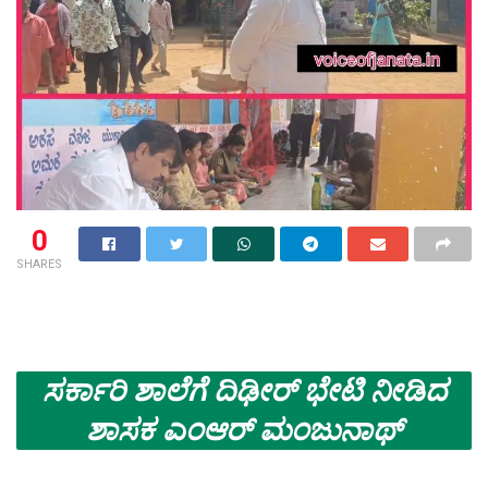
0
SHARES
ಸರ್ಕಾರಿ ಶಾಲೆಗೆ ದಿಢೀರ್ ಭೇಟಿ ನೀಡಿದ
ಶಾಸಕ ಎಂಆರ್ ಮಂಜುನಾಥ್