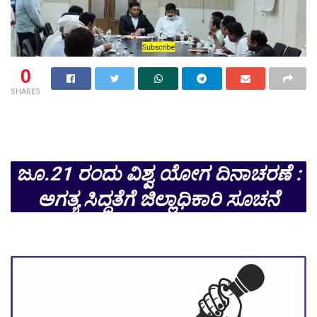
0
SHARES
ಜೂ.21 ರಂದು ವಿಶ್ವ ಯೋಗ ದಿನಾಚರಣೆ :
ಅಗತ್ಯ ಸಿದ್ಧತೆಗೆ ಜಿಲ್ಲಾಧಿಕಾರಿ ಸೂಚನೆ