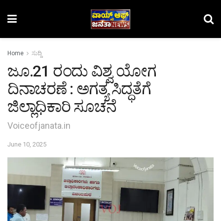
Home
ಸುದ್ದಿ
ಜೂ.21 ರಂದು ವಿಶ್ವ ಯೋಗ
ದಿನಾಚರಣೆ : ಅಗತ್ಯ ಸಿದ್ಧತೆಗೆ
ಜಿಲ್ಲಾಧಿಕಾರಿ ಸೂಚನೆ
Voiceofjanata.in
June 10, 2025