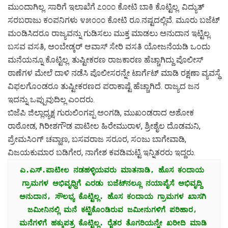
ಮುಂದಾಗಿಲ್ಲ. ಸಾರಿಗೆ ಇಲಾಖೆಗೆ ೭೦೦೦ ಕೋಟಿ ಬಾಕಿ ಕೊಟ್ಟಿಲ್ಲ. ವಿದ್ಯುತ್
ಸರಬರಾಜು ಕಂಪನಿಗಳು ೪೫೦೦೦ ಕೋಟಿ ರೂ.ನಷ್ಟದಲ್ಲಿವೆ. ಮೂರು ಬಜೆಟ್
ಮಂಡಿಸಿದರೂ ರಾಜ್ಯವನ್ನು ಗುಡಿಸಲು ಮುಕ್ತ ಮಾಡಲು ಅನುದಾನ ಇಟ್ಟಿಲ್ಲ.
ಬಸವ ವಸತಿ, ಅಂಬೇಡ್ಕರ್ ಆವಾಸ್ ಸೇರಿ ವಸತಿ ಯೋಜನೆಯಡಿ ಒಂದು
ಮನೆಯನ್ನೂ ಕೊಟ್ಟಿಲ್ಲ. ತುಷ್ಟೀಕರಣ ರಾಜಕಾರಣ ಹೆಚ್ಚಾಗಿದ್ದು ಪೊಲೀಸ್
ಠಾಣೆಗಳ ಮೇಲೆ ದಾಳಿ ನಡೆಸಿ ಪೊಲೀಸರನ್ನೇ ಟಾರ್ಗೆಟ್ ಮಾಡಿ ರಕ್ಷಣಾ ವ್ಯವಸ್ಥೆ
ವಿಫಲಗೊಂಡರೂ ತುಷ್ಟೀಕರಣದ ಪರಾಕಾಷ್ಟೆ ಹೆಚ್ಚಾಗಿದೆ. ರಾಜ್ಯದ ಜನ
ಇದನ್ನು ಒಪ್ಪುವುದಿಲ್ಲ ಎಂದರು.
ಬಿಜೆಪಿ ಜಿಲ್ಲಾಧ್ಯಕ್ಷ ಗುರುಲಿಂಗಪ್ಪ ಅಂಗಡಿ, ಮುಖಂಡರಾದ ಅಶೋಕ
ರಾಠೋಡ, ಗಿರೀಶಗೌಡ ಪಾಟೀಲ ಹಿರೇಮುರಾಳ, ಶ್ರೀಶೈಲ ದೊಡಮನಿ,
ಪ್ರೇಮಸಿಂಗ್ ಚವ್ಹಾಣ, ಬಸವರಾಜ ಸರೂರ, ಸಂಜು ಬಾಗೇವಾಡಿ,
ವಿಜಯಕುಮಾರ ಬಡಿಗೇರ, ನಾಗೇಶ ಕವಡಿಮಟ್ಟಿ ಇನ್ನಿತರರು ಇದ್ದರು.
ಎ.ಎಸ್.ಪಾಟೀಲ ನಡಹಳ್ಳಿಯವರು ಮಾತನಾಡಿ, ಹೊಸ ಕಂದಾಯ 
ಗ್ರಾಮಗಳ ಅಭಿವೃಧ್ದಿಗೆ ಎರಡು ಬಜೆಟ್‌ನಲ್ಲೂ ನಯಾಪೈಸೆ ಅಭಿವೃದ್ದಿ 
ಅನುದಾನ, ಸೌಲಭ್ಯ ಕೊಟ್ಟಿಲ್ಲ. ಹೊಸ ಕಂದಾಯ ಗ್ರಾಮಗಳ ಖಾಸಗಿ 
ಜಮೀನಿನಲ್ಲಿ ಮನೆ ಕಟ್ಟಿಕೊಂಡಿರುವ ಜಮೀನುಗಳಿಗೆ ಪರಿಹಾರ, 
ಮನೆಗಳಿಗೆ ಹಕ್ಕುಪತ್ರ ಕೊಟ್ಟಿಲ್ಲ. ರೈತರ ತೊಗರಿಯನ್ನೇ ಖರೀದಿ ಮಾಡಿ 