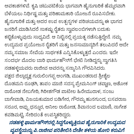
ಅವಕಾಶಗಳಿವೆ. ಕೃಷಿ ಚಟುವಟಿಕೆಯ ಭಾಗವಾಗಿ ಹೈನುಗಾರಿಕೆ ಹೆಮ್ಮರವಾಗಿ
ಬೆಳೆಯಲು ನಿರ್ಧಿಷ್ಟ ಮತ್ತು ಪರಿಣಾಮಕಾರಿ ಯೋಜನೆ ರೂಪಿಸಬೇಕು.
ಹೈನುಗಾರಿಕೆ ಮತ್ತು ಅದರ ಉಪ ಉತ್ಪನ್ನಗಳ ಪರಿಚಯವನ್ನು ಈ ಭಾಗದ
ಜನರಿಗೆ ಮಾಡಿಸಿದರೆ ಸಾಕಷ್ಟು ರೈತರು ಸ್ವಾವಲಂಬಿಗಳಾಗಿ ಬದುಕು
ಕಟ್ಟಿಕೊಳ್ಳುವುದು ಸಾಧ್ಯವಿದೆ. ಆ ನಿಟ್ಟಿನಲ್ಲಿ ಪ್ರಯತ್ನ ನಡೆಸುತ್ತಿದ್ದೇನೆ. ನಮ್ಮ
ಉದ್ಯಮದ ಪ್ರಯೋಜನ ರೈತರಿಗೆ ಮತ್ತು ಜನಸಾಮಾನ್ಯರಿಗೆ ತಲುಪಿದರೆ ಅದೇ
ನಮ್ಮ ಸಮಾಜ ಸೇವೆಯ ಸಾರ್ಥಕತೆ ಎನ್ನಿಸಿಕೊಳ್ಳುತ್ತದೆ ಎಂದರು. ಇದೇ
ಸಂದರ್ಭ ಮೊದಲ ಬಾರಿ ಫಾರ್ಮಹೌಸ್‌ಗೆ ಭೇಟಿ ನೀಡಿದ್ದನ್ನು ಸ್ವಾಗತಿಸಿ
ನಡಹಳ್ಳಿಯವರು ರಾಜೀವ ಅವರನ್ನು ಸನ್ಮಾನಿಸಿ ಗೌರವಿಸಿದರು.
ಪಕ್ಷದ ಜಿಲ್ಲಾಧ್ಯಕ್ಷ ಗುರುಲಿಂಗಪ್ಪ ಅಂಗಡಿ, ಮುಖಂಡರಾದ ಶ್ರೀಶೈಲ
ದೊಡಮನಿ ರೂಢಗಿ, ತಾಪಂ ಮಾಜಿ ಸದಸ್ಯ ಪ್ರೇಮಸಿಂಗ್ ಚವ್ಹಾಣ, ಅಶೋಕ
ರಾಠೋಡ ನೇಬಗೇರಿ, ಗಿರೀಶಗೌಡ ಪಾಟೀಲ ಹಿರೇಮುರಾಳ, ಸಂಜು
ಬಾಗೇವಾಡಿ, ವಿಜಯಕುಮಾರ ಬಡಿಗೇರ, ಗೌರಮ್ಮ ಹುನಗುಂದ, ಬಸವರಾಜ
ಸರೂರ, ಅಪ್ಪು ಧನ್ನೂರ, ಅನೀಲ ರಾಠೋಡ, ಶಿವಾನಂದ ಲಮಾಣಿ, ನಾಗೇಶ
ಕವಡಿಮಟ್ಟಿ, ಸೇರಿದಂತೆ ಉಪಸ್ಥಿತರಿದ್ದರು.
ನಡಹಳ್ಳಿ ಫಾರ್ಮಹೌಸ್‌ನಲ್ಲಿ ಸಿದ್ದಗೊಳ್ಳುತ್ತಿರುವ ಹೈನುಗಾರಿಕೆ ಉದ್ಯಮದ
ವ್ಯವಸ್ಥೆಯನ್ನು ಪಿ.ರಾಜೀವ ಪರಿಶೀಲಿಸಿ ದೇಶೀ ತಳಿಯ ಹೋರಿ ಕರುವಿಗೆ