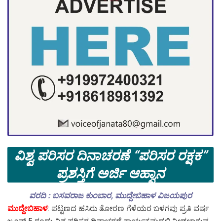
ವಿಶ್ವ ಪರಿಸರ ದಿನಾಚರಣೆ “ಪರಿಸರ ರಕ್ಷಕ”
ಪ್ರಶಸ್ತಿಗೆ ಅರ್ಜಿ ಆಹ್ವಾನ
ವರದಿ : ಬಸವರಾಜ ಕುಂಬಾರ, ಮುದ್ದೇಬಿಹಾಳ ವಿಜಯಪುರ
ಮುದ್ದೇಬಿಹಾಳ
: ಪಟ್ಟಣದ ಹಸಿರು ತೋರಣ ಗೆಳೆಯರ ಬಳಗವು ಪ್ರತಿ ವರ್ಷ