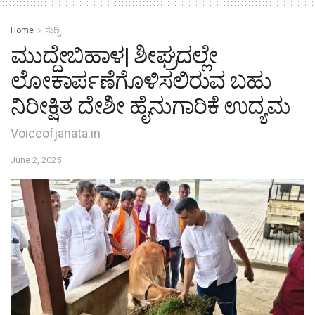
Home
ಸುದ್ದಿ
ಮುದ್ದೇಬಿಹಾಳ| ಶೀಘ್ರದಲ್ಲೇ
ಲೋಕಾರ್ಪಣೆಗೊಳಿಸಲಿರುವ ಬಹು
ನಿರೀಕ್ಷಿತ ದೇಶೀ ಹೈನುಗಾರಿಕೆ ಉದ್ಯಮ
Voiceofjanata.in
June 2, 2025