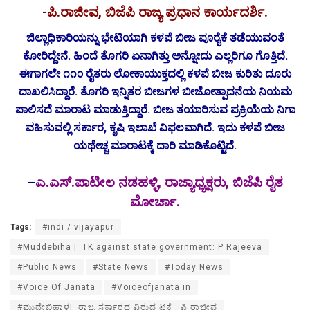
-ಪಿ.ರಾಜೀವ, ಬಿಜೆಪಿ ರಾಜ್ಯ ಪ್ರಧಾನ ಕಾರ್ಯದರ್ಶಿ.
ಜಿಲ್ಲಾಧಿಕಾರಿಯನ್ನು ಭೇಟಿಯಾಗಿ ಕಳಪೆ ಬೀಜ ಪೂರೈಕೆ ತಡೆಯುವಂತೆ
ಕೋರಿದ್ದೇನೆ. ಹಿಂದೆ ತೊಗರಿ ಏನಾಗಿತ್ತು ಅನ್ನೋದು ಎಲ್ಲರಿಗೂ ಗೊತ್ತಿದೆ.
ಈಗಾಗಲೇ ೧೧೦ ರೈತರು ಲೋಕಾಯುಕ್ತದಲ್ಲಿ ಕಳಪೆ ಬೀಜ ಕುರಿತು ದೂರು
ದಾಖಲಿಸಿದ್ದಾರೆ. ತೊಗರಿ ಇನ್ನಿತರ ಬೀಜಗಳ ಬೀಜೋತ್ಪಾದನೆಯ ನಿಯಮ
ಪಾಲಿಸದೆ ಮಾರಾಟ ಮಾಡುತ್ತಿದ್ದಾರೆ. ಬೀಜ ತಯಾರಿಸುವ ಪ್ರಕ್ರಿಯೆಯ ನಿಗಾ
ವಹಿಸುವಲ್ಲಿ ಸರ್ಕಾರ, ಕೃಷಿ ಇಲಾಖೆ ವಿಫಲವಾಗಿದೆ. ಇದು ಕಳಪೆ ಬೀಜ
ಯಥೇಚ್ಚ ಮಾರಾಟಕ್ಕೆ ದಾರಿ ಮಾಡಿಕೊಟ್ಟಿದೆ.
–
ಎ.ಎಸ್.ಪಾಟೀಲ ನಡಹಳ್ಳಿ, ರಾಜ್ಯಾಧ್ಯಕ್ಷರು, ಬಿಜೆಪಿ ರೈತ
ಮೋರ್ಚಾ.
Tags:
#indi / vijayapur
#Muddebiha | TK against state government: P Rajeeva
#Public News
#State News
#Today News
#Voice Of Janata
#Voiceofjanata.in
#ಮುದ್ದೇಬಿಹಾಳ| ರಾಜ್ಯ ಸರ್ಕಾರದ ವಿರುದ್ಧ ಟಿಕೆ : ಪಿ ರಾಜೀವ