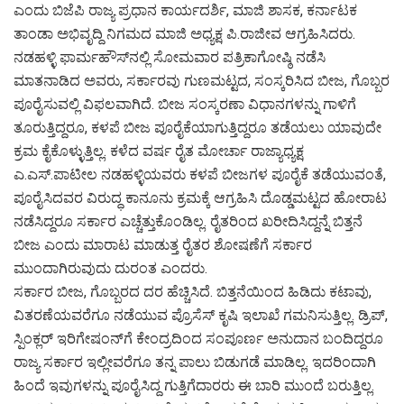
ಎಂದು ಬಿಜೆಪಿ ರಾಜ್ಯ ಪ್ರಧಾನ ಕಾರ್ಯದರ್ಶಿ, ಮಾಜಿ ಶಾಸಕ, ಕರ್ನಾಟಕ
ತಾಂಡಾ ಅಭಿವೃದ್ದಿ ನಿಗಮದ ಮಾಜಿ ಅಧ್ಯಕ್ಷ ಪಿ.ರಾಜೀವ ಆಗ್ರಹಿಸಿದರು.
ನಡಹಳ್ಳಿ ಫಾರ್ಮಹೌಸ್‌ನಲ್ಲಿ ಸೋಮವಾರ ಪತ್ರಿಕಾಗೋಷ್ಠಿ ನಡೆಸಿ
ಮಾತನಾಡಿದ ಅವರು, ಸರ್ಕಾರವು ಗುಣಮಟ್ಟದ, ಸಂಸ್ಕರಿಸಿದ ಬೀಜ, ಗೊಬ್ಬರ
ಪೂರೈಸುವಲ್ಲಿ ವಿಫಲವಾಗಿದೆ. ಬೀಜ ಸಂಸ್ಕರಣಾ ವಿಧಾನಗಳನ್ನು ಗಾಳಿಗೆ
ತೂರುತ್ತಿದ್ದರೂ, ಕಳಪೆ ಬೀಜ ಪೂರೈಕೆಯಾಗುತ್ತಿದ್ದರೂ ತಡೆಯಲು ಯಾವುದೇ
ಕ್ರಮ ಕೈಕೊಳ್ಳುತ್ತಿಲ್ಲ. ಕಳೆದ ವರ್ಷ ರೈತ ಮೋರ್ಚಾ ರಾಜ್ಯಾಧ್ಯಕ್ಷ
ಎ.ಎಸ್.ಪಾಟೀಲ ನಡಹಳ್ಳಿಯವರು ಕಳಪೆ ಬೀಜಗಳ ಪೂರೈಕೆ ತಡೆಯುವಂತೆ,
ಪೂರೈಸಿದವರ ವಿರುದ್ಧ ಕಾನೂನು ಕ್ರಮಕ್ಕೆ ಆಗ್ರಹಿಸಿ ದೊಡ್ಡಮಟ್ಟದ ಹೋರಾಟ
ನಡೆಸಿದ್ದರೂ ಸರ್ಕಾರ ಎಚ್ಚೆತ್ತುಕೊಂಡಿಲ್ಲ. ರೈತರಿಂದ ಖರೀದಿಸಿದ್ದನ್ನೆ ಬಿತ್ತನೆ
ಬೀಜ ಎಂದು ಮಾರಾಟ ಮಾಡುತ್ತ ರೈತರ ಶೋಷಣೆಗೆ ಸರ್ಕಾರ
ಮುಂದಾಗಿರುವುದು ದುರಂತ ಎಂದರು.
ಸರ್ಕಾರ ಬೀಜ, ಗೊಬ್ಬರದ ದರ ಹೆಚ್ಚಿಸಿದೆ. ಬಿತ್ತನೆಯಿಂದ ಹಿಡಿದು ಕಟಾವು,
ವಿತರಣೆಯವರೆಗೂ ನಡೆಯುವ ಪ್ರೊಸೆಸ್ ಕೃಷಿ ಇಲಾಖೆ ಗಮನಿಸುತ್ತಿಲ್ಲ. ಡ್ರಿಪ್,
ಸ್ಪಿಂಕ್ಲರ್ ಇರಿಗೇಷಂನ್‌ಗೆ ಕೇಂದ್ರದಿಂದ ಸಂಪೂರ್ಣ ಅನುದಾನ ಬಂದಿದ್ದರೂ
ರಾಜ್ಯ ಸರ್ಕಾರ ಇಲ್ಲೀವರೆಗೂ ತನ್ನ ಪಾಲು ಬಿಡುಗಡೆ ಮಾಡಿಲ್ಲ. ಇದರಿಂದಾಗಿ
ಹಿಂದೆ ಇವುಗಳನ್ನು ಪೂರೈಸಿದ್ದ ಗುತ್ತಿಗೆದಾರರು ಈ ಬಾರಿ ಮುಂದೆ ಬರುತ್ತಿಲ್ಲ.