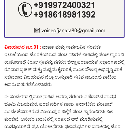
ವಿಜಯಪುರ ಜೂ.01 :
ವಾರ್ತಾ ಮತ್ತು ಸಾರ್ವಜನಿಕ ಸಂಪರ್ಕ
ಇಲಾಖೆಯಿಂದ ಹೊರತಂದಿರುವ ಪಂಚ ನದಿಗಳ ಬೀಡಿನಲ್ಲಿ ಪಂಚ ಗ್ಯಾರಂಟಿ
ಯಶೋಗಾಥೆ ಕಿರುಪುಸ್ತಕವನ್ನು ನಗರದ ಜಿಲ್ಲಾ ಪಂಚಾಯತ್ ಸಭಾಂಗಣದಲ್ಲಿ
ರವಿವಾರ ಬೃಹತ್ ಮತ್ತು ಮಧ್ಯಮ ಕೈಗಾರಿಕೆ, ಮೂಲಸೌಲಭ್ಯ ಅಭಿವೃದ್ದಿ ಖಾತೆ
ಸಚಿವರಾದ ವಿಜಯಪುರ ಜಿಲ್ಲಾ ಉಸ್ತುವಾರಿ ಸಚಿವ ಡಾ.ಎಂ.ಬಿ.ಪಾಟೀಲ
ಅವರು ಬಿಡುಗಡೆಗೊಳಿಸಿದರು.
ಈ ಸಂದರ್ಭದಲ್ಲಿ ಮಾತನಾಡಿದ ಅವರು, ಶರಣರು ನಡೆದಾಡಿದ ಪಾವನ
ಭೂಮಿ ವಿಜಯಪುರ. ಪಂಚ ನದಿಗಳ ನಾಡು, ಕರ್ನಾಟಕದ ಪಂಜಾಬ್
ಎಂದೇ ಹೆಸರಾಗಿರುವ ವಿಜಯಪುರ ಜಿಲ್ಲೆಗೆ ಪಂಚ ಗ್ಯಾರಂಟಿಗಳು ಬಲ
ತುಂಬಿವೆ. ಅನೇಕರ ಬದುಕಿನಲ್ಲಿ ಸಂತಸದ ಅಲೆ ಮೂಡಿಸುವಲ್ಲಿ
ಯಶಸ್ವಿಯಾಗಿವೆ. ಪ್ರತಿ ಯೋಜನೆಗಳು ಫಲಾನುಭವಿಗಳ ಬದುಕಿನಲ್ಲಿ ಹೊಸ