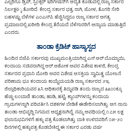
ಎಲ್ಲರಿಗೂ ಡ್ರಿಪ್, ಸ್ಪಿಂಕ್ಲರ್ ಇರಿಗೇಷನ್‌ಗೆ ಆದ್ಯತೆ ಕೊಡುವಲ್ಲಿ ರಾಜ್ಯ ಸರ್ಕಾರ
ನಿರ್ಲಕ್ಷö್ಯ ತೋರಿದೆ. ಕೇಂದ್ರ ಸರ್ಕಾರ ಭತ್ತ, ರಾಗಿ, ಜೋಳ, ತೊಗರಿ ಸೇರಿ
ಬಹಳಷ್ಟು ಬೆಳೆಗಳ ಎಂಎಸ್‌ಪಿ ಹೆಚ್ಚಿಸಿದ್ದರೂ ರಾಜ್ಯ ಸರ್ಕಾರ ಅಗತ್ಯ
ಪ್ರಮಾಣದಲ್ಲಿ ಖರೀದಿ ಕೇಂದ್ರ ತೆರೆಯದೆ ಬೆಳೆಗಾರರಿಗೆ ಅನ್ಯಾಯ ಮಾಡುತ್ತಿದೆ
ಎಂದರು.
ತಾಂಡಾ ಕ್ರೆಡಿಟ್ ಹಾಸ್ಯಾಸ್ಪದ
ಹಿಂದಿನ ಬಿಜೆಪಿ ಸರ್ಕಾರವು ಮುಖ್ಯಮಂತ್ರಿಯಾಗಿದ್ದ ಎಸ್.ಆರ್.ಬೊಮ್ಮಾಯಿ,
ಕಂದಾಯ ಸಚಿವರಾಗಿದ್ದ ಆರ್.ಅಶೋಕ ಅವರ ವಿಶೇಷ ಕಾಳಜಿ, ಕೇಂದ್ರ
ಸರ್ಕಾರದ ಪ್ರಧಾನಿ ಮೋದಿ ಅವರ ವಿಶೇಷ ಆಸಕ್ತಿಯ ಸ್ವಾಮಿತ್ವ ಯೋಜನೆ
ಪರಿಣಾಮ ಭೂ ಕಂದಾಯ ಕಾಯ್ದೆಯಯಡಿ ರಾಜ್ಯ ಸರ್ಕಾರದ ೨ಇ,
ಜಿಲ್ಲಾಧಿಕಾರಿಯವರ ೩ಸಿ ಅಧಿಕಾರಕ್ಕೆ ತಿದ್ದುಪಡಿ ತಂದು ರಾಜ್ಯದ ೩೩೦೦ಕ್ಕೂ
ಹೆಚ್ಚು ಲಂಬಾಣಿ ತಾಂಡಾ, ಹಾಡಿ, ಹಟ್ಟಿ, ಕ್ಯಾಂಪ್‌ಗಳನ್ನು ಕಂದಾಯ
ಗ್ರಾಮಗಳನ್ನಾಗಿ ಪರಿವರ್ತಿಸಿ ದಶಕಗಳ ಬೇಡಿಕೆ ಈಡೇರಿಸಲಾಗಿತ್ತು. ಆಗ ನಾನು
ತಾಂಡಾ ಅಭಿವೃದ್ದಿ ನಿಗಮದ ಅಧ್ಯಕ್ಷನಾಗಿದ್ದೆ. ನಮ್ಮ ಅವಧಿಯಲ್ಲಿ ೧.೭೫ ಲಕ್ಷ
ಫಲಾನುಭವಿಗಳಿಗೆ ಹಕ್ಕು ಪತ್ರ ಕೊಡಲಾಗಿತ್ತು. ಬಾಕಿ ಉಳಿದವರಿಗೆ ೧೫-೨೦
ದಿನಗಳಲ್ಲಿ ಹಕ್ಕುಪತ್ರ ಕೊಡಬೇಕಿದ್ದ ಈ ಸರ್ಕಾರ ಎರಡು ವರ್ಷ