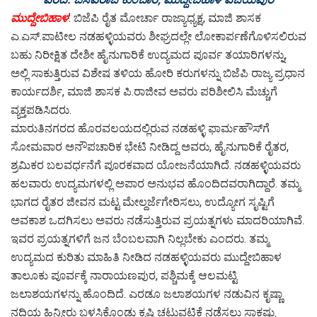
ಮುದ್ದೇಬಿಹಾಳ
: ಬಿಜೆಪಿ ರೈತ ಮೋರ್ಚಾ ರಾಜ್ಯಾಧ್ಯಕ್ಷ, ಮಾಜಿ ಶಾಸಕ
ಎ.ಎಸ್.ಪಾಟೀಲ ನಡಹಳ್ಳಿಯವರು ಶೀಘ್ರದಲ್ಲೇ ಲೋಕಾರ್ಪಣೆಗೊಳಿಸಲಿರುವ
ಬಹು ನಿರೀಕ್ಷಿತ ದೇಶೀ ಹೈನುಗಾರಿಕೆ ಉದ್ಯಮದ ಪೂರ್ವ ತಯಾರಿಗಳನ್ನು,
ಅಲ್ಲಿ ಸಾಕುತ್ತಿರುವ ವಿಶೇಷ ತಳಿಯ ಹೋರಿ ಕರುಗಳನ್ನು ಬಿಜೆಪಿ ರಾಜ್ಯ ಪ್ರಧಾನ
ಕಾರ್ಯದರ್ಶಿ, ಮಾಜಿ ಶಾಸಕ ಪಿ.ರಾಜೀವ ಅವರು ಪರಿಶೀಲಿಸಿ ಮೆಚ್ಚುಗೆ
ವ್ಯಕ್ತಪಡಿಸಿದರು.
ಮಾರುತಿನಗರದ ಹೊರವಲಯದಲ್ಲಿರುವ ನಡಹಳ್ಳಿ ಫಾರ್ಮಹೌಸ್‌ಗೆ
ಸೋಮವಾರ ಅನೌಪಚಾರಿಕ ಭೇಟಿ ನೀಡಿದ್ದ ಅವರು, ಹೈನುಗಾರಿಕೆ ರೈತರ,
ಶ್ರಮಿಕರ ಬಲವರ್ಧನೆಗೆ ಪೂರಕವಾದ ಯೋಜನೆಯಾಗಿದೆ. ನಡಹಳ್ಳಿಯವರು
ಹಲವಾರು ಉದ್ಯಮಗಳಲ್ಲಿ ಅಪಾರ ಅನುಭವ ಹೊಂದಿದವರಾಗಿದ್ದಾರೆ. ತಮ್ಮ
ಭಾಗದ ರೈತರ ಜೀವನ ಮಟ್ಟ ಮೇಲ್ದರ್ಜೆಗೇರಿಸಲು, ಉದ್ಯೋಗ ಸೃಷ್ಟಿಗೆ
ಅವಕಾಶ ಒದಗಿಸಲು ಅವರು ನಡೆಸುತ್ತಿರುವ ಪ್ರಯತ್ನಗಳು ಮಾದರಿಯಾಗಿವೆ.
ಇವರ ಪ್ರಯತ್ನಗಳಿಗೆ ಜನ ಬೆಂಬಲವಾಗಿ ನಿಲ್ಲಬೇಕು ಎಂದರು. ತಮ್ಮ
ಉದ್ಯಮದ ಕುರಿತು ಮಾಹಿತಿ ನೀಡಿದ ನಡಹಳ್ಳಿಯವರು ಮುದ್ದೇಬಿಹಾಳ
ತಾಲೂಕು ಪೂರ್ವಕ್ಕೆ ನಾರಾಯಣಪುರ, ಪಶ್ಚಿಮಕ್ಕೆ ಆಲಮಟ್ಟಿ
ಜಲಾಶಯಗಳನ್ನು ಹೊಂದಿದೆ. ಎರಡೂ ಜಲಾಶಯಗಳ ನಡುವಿನ ಕೃಷ್ಣಾ
ನದಿಯ ಹಿನ್ನೀರು ಬಳಸಿಕೊಂಡು ಕೃಷಿ ಚಟುವಟಿಕೆ ನಡೆಸಲು ಸಾಕಷ್ಟು