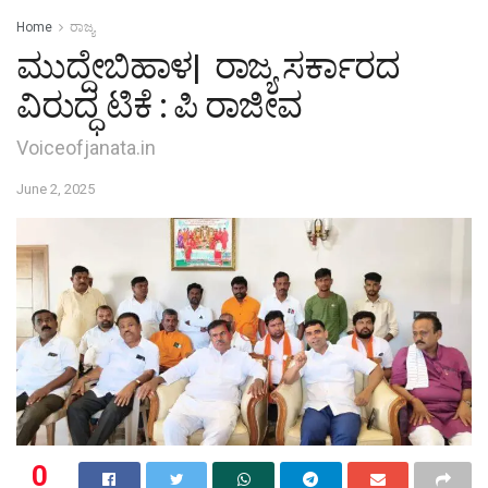
Home
ರಾಜ್ಯ
ಮುದ್ದೇಬಿಹಾಳ| ರಾಜ್ಯ ಸರ್ಕಾರದ
ವಿರುದ್ಧ ಟಿಕೆ : ಪಿ ರಾಜೀವ
Voiceofjanata.in
June 2, 2025
0