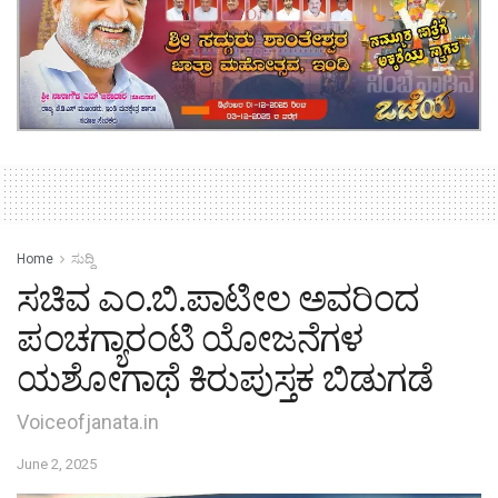
Home
ಸುದ್ದಿ
ಸಚಿವ ಎಂ.ಬಿ.ಪಾಟೀಲ ಅವರಿಂದ
ಪಂಚಗ್ಯಾರಂಟಿ ಯೋಜನೆಗಳ
ಯಶೋಗಾಥೆ ಕಿರುಪುಸ್ತಕ ಬಿಡುಗಡೆ
Voiceofjanata.in
June 2, 2025