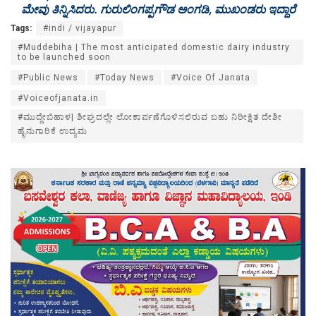
ಮೇವು ತಿನ್ನಿಸಿದರು. ಗುರುಲಿಂಗಪ್ಪಗೌಡ ಅಂಗಡಿ, ಮುಖಂಡರು ಇದ್ದಾರೆ
Tags:
#indi / vijayapur
#Muddebiha | The most anticipated domestic dairy industry
to be launched soon
#Public News
#Today News
#Voice Of Janata
#Voiceofjanata.in
#ಮುದ್ದೇಬಿಹಾಳ| ಶೀಘ್ರದಲ್ಲೇ ಲೋಕಾರ್ಪಣೆಗೊಳಿಸಲಿರುವ ಬಹು ನಿರೀಕ್ಷಿತ ದೇಶೀ
ಹೈನುಗಾರಿಕೆ ಉದ್ಯಮ