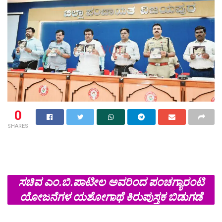
0
SHARES
ಸಚಿವ ಎಂ.ಬಿ.ಪಾಟೀಲ ಅವರಿಂದ ಪಂಚಗ್ಯಾರಂಟಿ
ಯೋಜನೆಗಳ ಯಶೋಗಾಥೆ ಕಿರುಪುಸ್ತಕ ಬಿಡುಗಡೆ