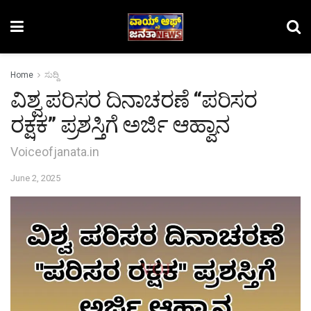
Home
ಸುದ್ದಿ
ವಿಶ್ವ ಪರಿಸರ ದಿನಾಚರಣೆ “ಪರಿಸರ
ರಕ್ಷಕ” ಪ್ರಶಸ್ತಿಗೆ ಅರ್ಜಿ ಆಹ್ವಾನ
Voiceofjanata.in
June 2, 2025