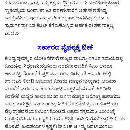
ತೆಗೆದುಕೊಂಡು ನಾವು ಹಕ್ಕುಪತ್ರ ಕೊಟ್ಟಿದ್ದೇವೆ ಎಂದು ಹೇಳಿಕೊಳ್ಳುತ್ತಿದ್ದಾರೆ.
ಸ್ವಾತಂತ್ರ್ಯಯ ಬಂದಾಗಿನ ೬೫ ವರ್ಷಗಳವರೆಗೆ ಆಡಳಿತ ನಡೆಸಿದ್ದ
ಕಾಂಗ್ರೆಸ್‌ನಿಂದ ಇದು ಸಾಧ್ಯವಾಗಿರಲಿಲ್ಲ. ತಾಂಡಾಗಳನ್ನು ಕಂದಾಯ
ಗ್ರಾಮಗಳನ್ನಾಗಿಸಿದ ಕ್ರೆಡಿಟ್ ತೆಗೆದುಕೊಳ್ಳುವ ಅರ್ಹತೆ ಈ ಸರ್ಕಾರಕ್ಕಿಲ್ಲ
ಎಂದರು.
ಸರ್ಕಾರದ ವೈಫಲ್ಯಕ್ಕೆ ಟೀಕೆ
ಕೇಂದ್ರ ಪುರಸ್ಕೃತ ಯೋಜನೆಗಳಿಗೆ ರಾಜ್ಯದ ಪಾಲನ್ನು ನಿಗದಿತ ಸಮಯದಲ್ಲಿ
ಕೊಡುತ್ತಿಲ್ಲ. ಸಿದ್ದರಾಮಯ್ಯನವರು ಎರಡನೇ ಅವಧಿಗೆ ಸಿಎಂ ಆದರೂ
ಆಲಮಟ್ಟಿ ಯೋಜನೆಗೆ ಪ್ರತಿ ವರ್ಷ ೧೦ಸಾವಿರದಂತೆ ೫ ವರ್ಷಗಳಲ್ಲಿ
೫೦ಸಾವಿರ ಕೋಟಿ ಅನುದಾನ ಕೊಡುವ ವಾಗ್ದಾನ ಸುಳ್ಳಾಗಿದೆ. ಅಬಕಾರಿ
ಇಲಾಖೆಗೆ ವಾರ್ಷಿಕ ೪೫೦೦೦ ಕೋಟಿ ಸಂಗ್ರಹಿಸುವ ಟಾರ್ಗೆಟ್ ನೀಡಿ
ಕಲಬೆರಕೆ ಮದ್ಯದ ಹಾವಳಿಯಿಂದ ಜನಸಾಮಾನ್ಯರ ಆರೋಗ್ಯ ಹಾಳಾಗಲು
ಕಾರಣವಾಗುತ್ತಿದೆ. ಹಾಲು ಉತ್ಪಾದಕರಿಗೆ ಕೊಡಬೇಕಿದ್ದ ೭೦೦ ಕೋಟಿ ರೂ
ಪ್ರೋತ್ಸಾಹಧನ ಬಾಕಿ ಉಳಿಸಿಕೊಂಡಿದೆ. ಅಕ್ರಮ ಸಕ್ರಮದಡಿ ೩೦೦೦೦ಕ್ಕೆ
ಸಿಗುತ್ತಿದ್ದ ಟಿಸಿ ಈಗ ೩ ಲಕ್ಷಕ್ಕೆ ಸಿಗುವ ಪರಿಸ್ಥಿತಿ ಬಂದಿದೆ. ರೈತ ವಿದ್ಯಾನಿಧಿ ನಿಂತು
ಹೋಗಿದೆ. ಜಲಾಶಯಗಳ ಕ್ರಸ್ಟಗೇಟ್ ವೀಕ್ ಆಗಿದ್ದು ಬದಲಾಯಿಸಲು