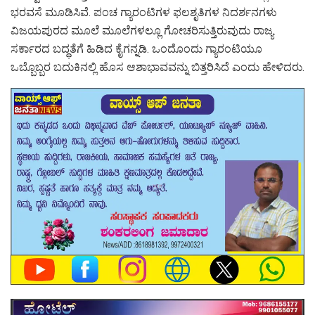
ಭರವಸೆ ಮೂಡಿಸಿವೆ. ಪಂಚ ಗ್ಯಾರಂಟಿಗಳ ಫಲಶೃತಿಗಳ ನಿದರ್ಶನಗಳು
ವಿಜಯಪುರದ ಮೂಲೆ ಮೂಲೆಗಳಲ್ಲೂ ಗೋಚರಿಸುತ್ತಿರುವುದು ರಾಜ್ಯ
ಸರ್ಕಾರದ ಬದ್ಧತೆಗೆ ಹಿಡಿದ ಕೈಗನ್ನಡಿ. ಒಂದೊಂದು ಗ್ಯಾರಂಟಿಯೂ
ಒಬ್ಬೊಬ್ಬರ ಬದುಕಿನಲ್ಲಿ ಹೊಸ ಆಶಾಭಾವವನ್ನು ಬಿತ್ತರಿಸಿದೆ ಎಂದು ಹೇಳಿದರು.