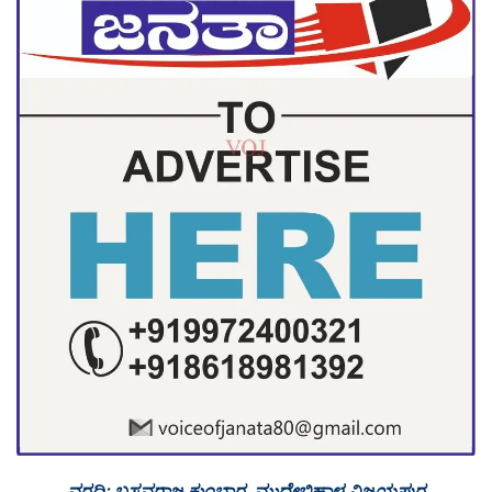
ವರದಿ: ಬಸವರಾಜ ಕುಂಬಾರ, ಮುದ್ದೇಬಿಹಾಳ ವಿಜಯಪುರ