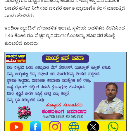
ದರದಲ್ಲಿ ಗುಣಮಟ್ಟದ ಉಪಹಾರ, ಊಟದ ಸೌಲಭ್ಯ ಕಲ್ಪಿಸುವ ಮೂಲಕ
ಬಡವರ ಹಸಿವು ನೀಗಿಸುವ ಜನಪರ ಹಾಗೂ ಪ್ರಾಮಾಣಿಕ ಕೆಲಸ ಮಾಡುತ್ತಿದೆ
ಎಂದು ಹೇಳಿದರು.
ಇಂದಿರಾ ಕ್ಯಾಂಟಿನ್ ಪೌರಾಡಳಿತ ಇಲಾಖೆ, ಸ್ಥಳೀಯ ಆಡಳಿತದ ನೆರವಿನಿಂದ
1.45 ಕೋಟಿ ರೂ. ವೆಚ್ಚದಲ್ಲಿ ನಿರ್ಮಾಣಗೊಂಡಿದ್ದು, ಹಸಿದವರ ಹೊಟ್ಟೆ
ತುಂಬಲಿದೆ ಎಂದರು.