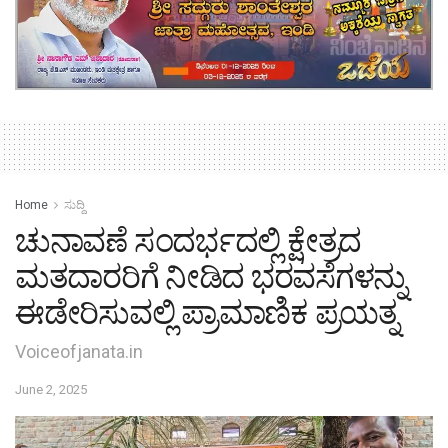
Home
ಸುದ್ದಿ
ಚುನಾವಣೆ ಸಂದರ್ಭದಲ್ಲಿ ಕ್ಷೇತ್ರದ
ಮತದಾರರಿಗೆ ನೀಡಿದ ಭರವಸೆಗಳನ್ನು
ಈಡೇರಿಸುವಲ್ಲಿ ಪ್ರಾಮಾಣಿಕ ಪ್ರಯತ್ನ
Voiceofjanata.in
June 2, 2025