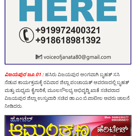
ವಿಜಯಪುರ ಜೂ.01 :
ಹಸಿರು ವಿಜಯಪುರ ಅಂಗವಾಗಿ ಬೃಹತ್ ಸಸಿ
ನೆಡುವ ಕಾರ್ಯಕ್ರಮಕ್ಕೆ ರವಿವಾರ ಜಿಲ್ಲಾ ಪಂಚಾಯತ್ ಆವರಣದಲ್ಲಿ ಬೃಹತ್
ಮತ್ತು ಮಧ್ಯಮ ಕೈಗಾರಿಕೆ, ಮೂಲಸೌಲಭ್ಯ ಅಭಿವೃದ್ದಿ ಖಾತೆ ಸಚಿವರಾದ
ವಿಜಯಪುರ ಜಿಲ್ಲಾ ಉಸ್ತುವಾರಿ ಸಚಿವ ಡಾ.ಎಂ.ಬಿ.ಪಾಟೀಲ ಅವರು ಚಾಲನೆ
ನೀಡಿದರು.