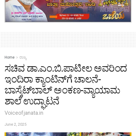
Home
ರಾಜ್ಯ
ಸಚಿವ ಡಾ.ಎಂ.ಬಿ.ಪಾಟೀಲ ಅವರಿಂದ
ಇಂದಿರಾ ಕ್ಯಾಂಟಿನ್‍ಗೆ ಚಾಲನೆ-
ಬಾಸ್ಕೆಟ್‍ಬಾಲ್ ಅಂಕಣ-ವ್ಯಾಯಾಮ
ಶಾಲೆ ಉದ್ಘಾಟನೆ
Voiceofjanata.in
June 2, 2025