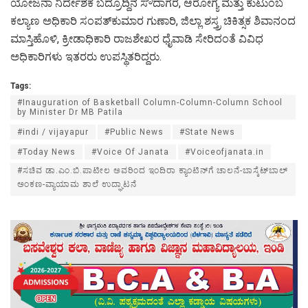
ಯೋಜನಾ ನಿರ್ದೇಶಕ ಬದ್ರೂದ್ದಿನ ಸೌದಾಗರ, ಆರೋಗ್ಯ ಮತ್ತು ಕುಟುಂಬ
ಕಲ್ಯಾಣ ಅಧಿಕಾರಿ ಸಂಪತ್‍ಕುಮಾರ ಗುಣಾರಿ, ಜಿಲ್ಲಾ ಶಸ್ತ್ರ ಚಿಕಿತ್ಸಕ ಶಿವಾನಂದ
ಮಾಸ್ತಿಹೊಳಿ, ಕ್ರೀಡಾಧಿಕಾರಿ ರಾಜಶೇಖರ ಧೈವಾಡಿ ಸೇರಿದಂತೆ ವಿವಿಧ
ಅಧಿಕಾರಿಗಳು ಇತರರು ಉಪಸ್ಥಿತರಿದ್ದರು.
Tags:
#Inauguration of Basketball Column-Column-Column School
by Minister Dr MB Patila
#indi / vijayapur
#Public News
#State News
#Today News
#Voice Of Janata
#Voiceofjanata.in
#ಸಚಿವ ಡಾ.ಎಂ.ಬಿ.ಪಾಟೀಲ ಅವರಿಂದ ಇಂದಿರಾ ಕ್ಯಾಂಟಿನ್‍ಗೆ ಚಾಲನೆ-ಬಾಸ್ಕೆಟ್‍ಬಾಲ್
ಅಂಕಣ-ವ್ಯಾಯಾಮ ಶಾಲೆ ಉದ್ಘಾಟನೆ