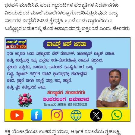
ಭರವಸೆ ಮೂಡಿಸಿವೆ. ಪಂಚ ಗ್ಯಾರಂಟಿಗಳ ಫಲಶೃತಿಗಳ ನಿದರ್ಶನಗಳು
ವಿಜಯಪುರದ ಮೂಲೆ ಮೂಲೆಗಳಲ್ಲೂ ಗೋಚರಿಸುತ್ತಿರುವುದು ರಾಜ್ಯ
ಸರ್ಕಾರದ ಬದ್ಧತೆಗೆ ಹಿಡಿದ ಕೈಗನ್ನಡಿ. ಒಂದೊಂದು ಗ್ಯಾರಂಟಿಯೂ
ಒಬ್ಬೊಬ್ಬರ ಬದುಕಿನಲ್ಲಿ ಹೊಸ ಆಶಾಭಾವವನ್ನು ಬಿತ್ತರಿಸಿದೆ ಎಂದು ಹೇಳಿದರು.
ಶಕ್ತಿ ಯೋಜನೆಯಡಿ ಉಚಿತ ಪ್ರಯಾಣ, ಆರ್ಥಿಕ ಸಬಲತೆಯ ಗೃಹಲಕ್ಷ್ಮಿ