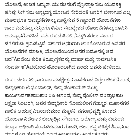
ಯೋಜನೆ, ಉಚಿತ ವಿದ್ಯುತ್, ಯುವಜನರಿಗೆ ಪ್ರೋತ್ಸಾಹಿಸಲು ಯುವಶಕ್ತಿ
ಹಸಿವು ನೀಗಿಸಲು ಅನ್ನಭಾಗ್ಯ ಯೋಜನೆ ಸೇರಿದಂತೆ ಜನರಿಗೆ ಬೇಕಾಗುವ ಎಲ್ಲ
ಮೂಲಭೂತ ಅವಶ್ಯಕತೆಗಳನ್ನು ಪೂರೈಸುವ 5 ಗ್ಯಾರಂಟಿ ಯೋಜನೆಗಳು
ಜನರ ಬದುಕನ್ನು ಸುಸ್ಥಿರಗೊಳಿಸುವ ಸದುದ್ಧೇಶದ ಯೋಜನೆಗಳನ್ನು ರೂಪಿಸಿ
ಅನುಷ್ಠಾನಗೊಳಿಸಿದೆ. ಸರ್ವರ ಬದುಕಿನಲ್ಲಿ ನೆಮ್ಮದಿ ತರಲು ಸರ್ಕಾರ
ಹಗಲಿರುಳು ಶ್ರಮಿಸುತ್ತಿದೆ. ಸರ್ಕಾರ ಜನರಿಗಾಗಿ ಜಾರಿಗೊಳಿಸಿರುವ ಜನಪರ
ಯೋಜನೆಗಳ ಮಾಹಿತಿ, ಯೋಜನೆಯಿಂದ ಜನರ ಬದುಕಿನಲ್ಲಿ ಆದ
ಬದˉÁವಣೆಯ ಕುರಿತ ಕಿರುಪುಸ್ತಕವನ್ನು ವಾರ್ತಾ ಮತ್ತು ಸಾರ್ವಜನಿಕ
ಸಂಪರ್ಕ ಇˉÁಖೆಯಿಂದ ಹೊರತರಲಾಗಿದೆ ಎಂದು ಅವರು ಹೇಳಿದರು.
ಈ ಸಂದರ್ಭದಲ್ಲಿ ನಾಗಠಾಣ ಮತಕ್ಷೇತ್ರದ ಶಾಸಕರಾದ ವಿಠ್ಠಲ ಕಟಕದೊಂಡ,
ಜಿಲ್ಲಾಧಿಕಾರಿ ಟಿ.ಭೂಬಾಲನ್, ಜಿಲ್ಲಾ ಪಂಚಾಯತ್ ಮುಖ್ಯ
ಕಾರ್ಯನಿರ್ವಹಣಾಧಿಕಾರಿ ರಿಷಿ ಆನಂದ, ಜಿಲ್ಲಾ ಪೊಲೀಸ್ ವರಿಷ್ಠಾಧಿಕಾರಿ
ಲಕ್ಷ್ಮಣ ನಿಂಬರಗಿ, ಅಪರ ಜಿಲ್ಲಾಧಿಕಾರಿ ಸೋಮಲಿಂಗ ಗೆಣ್ಣೂರ, ಮಹಾನಗರ
ಪಾಲಿಕೆ ಆಯುಕ್ತ ವಿಜಯಕುಮಾರ ಮೆಕ್ಕಳಕಿ, ನಗರಾಭಿವೃದ್ದಿ ಕೋಶದ
ಯೋಜನಾ ನಿರ್ದೇಶಕ ಬದ್ರೂದ್ದಿನ ಸೌದಾಗರ, ಆರೋಗ್ಯ ಮತ್ತು ಕುಟುಂಬ
ಕಲ್ಯಾಣ ಅಧಿಕಾರಿ ಸಂಪತ್‍ಕುಮಾರ ಗುಣಾರಿ, ಜಿಲ್ಲಾ ಶಸ್ತ್ರ ಚಿಕಿತ್ಸಕ ಶಿವಾನಂದ
ಮಾಸ್ತಿಹೊಳಿ, ಸೇರಿದಂತೆ ವಿವಿಧ ಅಧಿಕಾರಿಗಳು ಉಪಸ್ಥಿತರಿದ್ದರು.