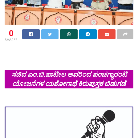
0
SHARES
ಸಚಿವ ಎಂ.ಬಿ.ಪಾಟೀಲ ಅವರಿಂದ ಪಂಚಗ್ಯಾರಂಟಿ
ಯೋಜನೆಗಳ ಯಶೋಗಾಥೆ ಕಿರುಪುಸ್ತಕ ಬಿಡುಗಡೆ