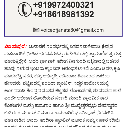
ವಿಜಯಪುರ :
ಚುನಾವಣೆ ಸಂದರ್ಭದಲ್ಲಿ ಬಸವನಬಾಗೇವಾಡಿ ಕ್ಷೇತ್ರದ
ಮತದಾರರಿಗೆ ನೀಡಿದ ಭರವಸೆಗಳನ್ನು ಈಡೇರಿಸುವಲ್ಲಿ ಪ್ರಾಮಾಣಿಕ ಪ್ರಯತ್ನ
ಮಾಡುತ್ತಿದ್ದೇನೆ. ಅದರ ಭಾಗವಾಗಿ ಇದೀಗ ನಿಡಗುಂದಿ ಪಟ್ಟಣದಲ್ಲಿ ಬಡವರ
ಹಸಿವು ನೀಗುವ ಇಂದಿರಾ ಕ್ಯಾಂಟಿನ್ ಆರಂಭಿಸಲಾಗಿದೆ ಎಂದು ಜವಳಿ, ಕೃಷಿ
ಮಾರುಕಟ್ಟೆ, ಸಕ್ಕರೆ, ಕಬ್ಬು ಅಭಿವೃದ್ಧಿ ಸಚಿವರಾದ ಶಿವಾನಂದ ಪಾಟೀಲ
ಹೇಳಿದರು. ಪಟ್ಟಣದಲ್ಲಿ ಇಂದಿರಾ ಕ್ಯಾಂಟಿನ್, ಸಿದ್ಧರ ಕಾಲೋನಿಯಲ್ಲಿ
ಅಂಗನವಾಡಿ ಕೇಂದ್ರದ ನೂತನ ಕಟ್ಟಡದ ಲೋಕಾರ್ಪಣೆ, ಶತಮಾನದ ಶಾಲೆ
ಎಂದೇ ಅಭಿದಾನ ಹೊಂದಿರುವ ಸರ್ಕಾರಿ ಮಾದರಿ ಪ್ರಾಥಮಿಕ ಶಾಲೆ
ಕೊಠಡಿಗಳ ದುರಸ್ತಿ ಕಾಮಗಾರಿ ಹಾಗೂ ಶ್ರೀ ಮುದ್ದೇಶ್ವರಪ್ರಭು ದೇವಸ್ಥಾನದ
ಬಳಿ ರಂಗ ಮಂಟಪ ನಿರ್ಮಾಣ ಕಾಮಗಾರಿಗೆ ಭೂಮಿಪೂಜೆ ನೆರವೇರಿಸಿ
ಮಾತನಾಡಿದ ಅವರು, ಇಂದಿರಾ ಕ್ಯಾಂಟಿನ್ ಮೂಲಕ ನಮ್ಮ ಸರ್ಕಾರ ಕಡಿಮೆ