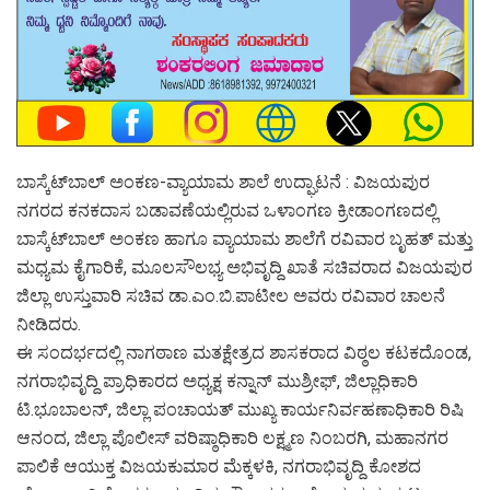
ಬಾಸ್ಕೆಟ್‍ಬಾಲ್ ಅಂಕಣ-ವ್ಯಾಯಾಮ ಶಾಲೆ ಉದ್ಘಾಟನೆ : ವಿಜಯಪುರ
ನಗರದ ಕನಕದಾಸ ಬಡಾವಣೆಯಲ್ಲಿರುವ ಒಳಾಂಗಣ ಕ್ರೀಡಾಂಗಣದಲ್ಲಿ
ಬಾಸ್ಕೆಟ್‍ಬಾಲ್ ಅಂಕಣ ಹಾಗೂ ವ್ಯಾಯಾಮ ಶಾಲೆಗೆ ರವಿವಾರ ಬೃಹತ್ ಮತ್ತು
ಮಧ್ಯಮ ಕೈಗಾರಿಕೆ, ಮೂಲಸೌಲಭ್ಯ ಅಭಿವೃದ್ದಿ ಖಾತೆ ಸಚಿವರಾದ ವಿಜಯಪುರ
ಜಿಲ್ಲಾ ಉಸ್ತುವಾರಿ ಸಚಿವ ಡಾ.ಎಂ.ಬಿ.ಪಾಟೀಲ ಅವರು ರವಿವಾರ ಚಾಲನೆ
ನೀಡಿದರು.
ಈ ಸಂದರ್ಭದಲ್ಲಿ ನಾಗಠಾಣ ಮತಕ್ಷೇತ್ರದ ಶಾಸಕರಾದ ವಿಠ್ಠಲ ಕಟಕದೊಂಡ,
ನಗರಾಭಿವೃದ್ದಿ ಪ್ರಾಧಿಕಾರದ ಅಧ್ಯಕ್ಷ ಕನ್ನಾನ್ ಮುಶ್ರೀಫ್, ಜಿಲ್ಲಾಧಿಕಾರಿ
ಟಿ.ಭೂಬಾಲನ್, ಜಿಲ್ಲಾ ಪಂಚಾಯತ್ ಮುಖ್ಯ ಕಾರ್ಯನಿರ್ವಹಣಾಧಿಕಾರಿ ರಿಷಿ
ಆನಂದ, ಜಿಲ್ಲಾ ಪೊಲೀಸ್ ವರಿಷ್ಠಾಧಿಕಾರಿ ಲಕ್ಷ್ಮಣ ನಿಂಬರಗಿ, ಮಹಾನಗರ
ಪಾಲಿಕೆ ಆಯುಕ್ತ ವಿಜಯಕುಮಾರ ಮೆಕ್ಕಳಕಿ, ನಗರಾಭಿವೃದ್ದಿ ಕೋಶದ