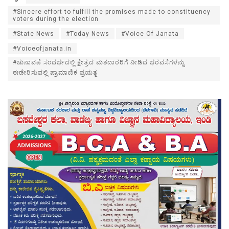
#Sincere effort to fulfill the promises made to constituency
voters during the election
#State News
#Today News
#Voice Of Janata
#Voiceofjanata.in
#ಚುನಾವಣೆ ಸಂದರ್ಭದಲ್ಲಿ ಕ್ಷೇತ್ರದ ಮತದಾರರಿಗೆ ನೀಡಿದ ಭರವಸೆಗಳನ್ನು
ಈಡೇರಿಸುವಲ್ಲಿ ಪ್ರಾಮಾಣಿಕ ಪ್ರಯತ್ನ