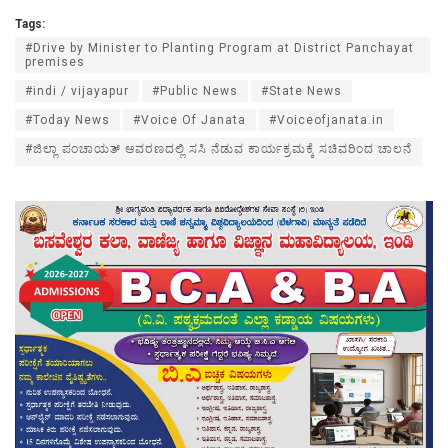
Tags:
#Drive by Minister to Planting Program at District Panchayat
premises
#indi / vijayapur
#Public News
#State News
#Today News
#Voice Of Janata
#Voiceofjanata.in
#ಜಿಲ್ಲಾ ಪಂಚಾಯತ್ ಆವರಣದಲ್ಲಿ ಸಸಿ ನೆಡುವ ಕಾರ್ಯಕ್ರಮಕ್ಕೆ ಸಚಿವರಿಂದ ಚಾಲನೆ