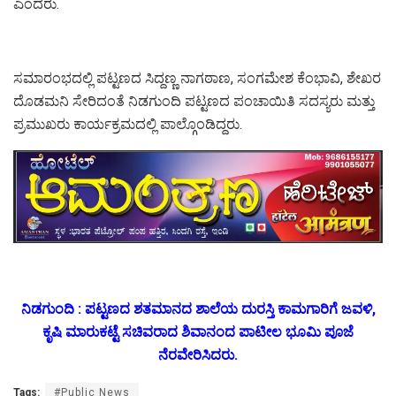
ಎಂದರು.
ಸಮಾರಂಭದಲ್ಲಿ ಪಟ್ಟಣದ ಸಿದ್ದಣ್ಣ ನಾಗಠಾಣ, ಸಂಗಮೇಶ ಕೆಂಭಾವಿ, ಶೇಖರ
ದೊಡಮನಿ ಸೇರಿದಂತೆ ನಿಡಗುಂದಿ ಪಟ್ಟಣದ ಪಂಚಾಯಿತಿ ಸದಸ್ಯರು ಮತ್ತು
ಪ್ರಮುಖರು ಕಾರ್ಯಕ್ರಮದಲ್ಲಿ ಪಾಲ್ಗೊಂಡಿದ್ದರು.
ನಿಡಗುಂದಿ : ಪಟ್ಟಣದ ಶತಮಾನದ ಶಾಲೆಯ ದುರಸ್ತಿ ಕಾಮಗಾರಿಗೆ ಜವಳಿ,
ಕೃಷಿ ಮಾರುಕಟ್ಟೆ ಸಚಿವರಾದ ಶಿವಾನಂದ ಪಾಟೀಲ ಭೂಮಿ ಪೂಜೆ
ನೆರವೇರಿಸಿದರು.
Tags:
#Public News