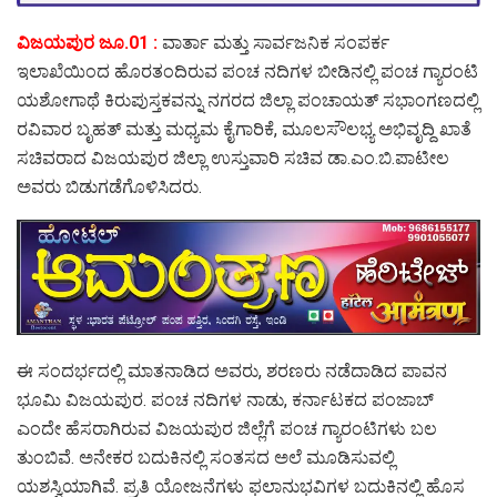
ವಿಜಯಪುರ ಜೂ.01 :
ವಾರ್ತಾ ಮತ್ತು ಸಾರ್ವಜನಿಕ ಸಂಪರ್ಕ
ಇಲಾಖೆಯಿಂದ ಹೊರತಂದಿರುವ ಪಂಚ ನದಿಗಳ ಬೀಡಿನಲ್ಲಿ ಪಂಚ ಗ್ಯಾರಂಟಿ
ಯಶೋಗಾಥೆ ಕಿರುಪುಸ್ತಕವನ್ನು ನಗರದ ಜಿಲ್ಲಾ ಪಂಚಾಯತ್ ಸಭಾಂಗಣದಲ್ಲಿ
ರವಿವಾರ ಬೃಹತ್ ಮತ್ತು ಮಧ್ಯಮ ಕೈಗಾರಿಕೆ, ಮೂಲಸೌಲಭ್ಯ ಅಭಿವೃದ್ದಿ ಖಾತೆ
ಸಚಿವರಾದ ವಿಜಯಪುರ ಜಿಲ್ಲಾ ಉಸ್ತುವಾರಿ ಸಚಿವ ಡಾ.ಎಂ.ಬಿ.ಪಾಟೀಲ
ಅವರು ಬಿಡುಗಡೆಗೊಳಿಸಿದರು.
ಈ ಸಂದರ್ಭದಲ್ಲಿ ಮಾತನಾಡಿದ ಅವರು, ಶರಣರು ನಡೆದಾಡಿದ ಪಾವನ
ಭೂಮಿ ವಿಜಯಪುರ. ಪಂಚ ನದಿಗಳ ನಾಡು, ಕರ್ನಾಟಕದ ಪಂಜಾಬ್
ಎಂದೇ ಹೆಸರಾಗಿರುವ ವಿಜಯಪುರ ಜಿಲ್ಲೆಗೆ ಪಂಚ ಗ್ಯಾರಂಟಿಗಳು ಬಲ
ತುಂಬಿವೆ. ಅನೇಕರ ಬದುಕಿನಲ್ಲಿ ಸಂತಸದ ಅಲೆ ಮೂಡಿಸುವಲ್ಲಿ
ಯಶಸ್ವಿಯಾಗಿವೆ. ಪ್ರತಿ ಯೋಜನೆಗಳು ಫಲಾನುಭವಿಗಳ ಬದುಕಿನಲ್ಲಿ ಹೊಸ