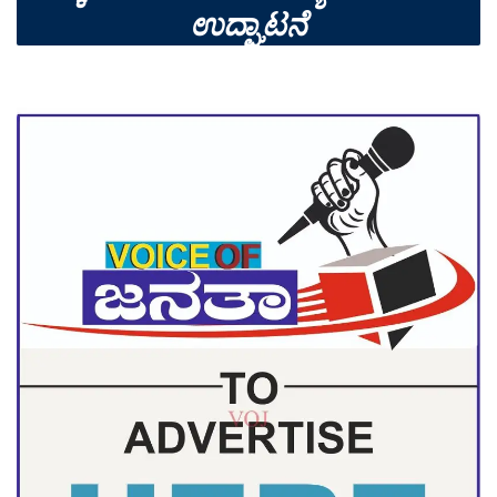
ಉದ್ಘಾಟನೆ