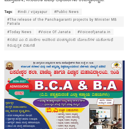
Tags:
#indi / vijayapur
#Public News
#The release of the Panchagaranti projects by Minister MB
Patiala
#Today News
#Voice Of Janata
#Voiceofjanata.in
#ಸಚಿವ ಎಂ.ಬಿ.ಪಾಟೀಲ ಅವರಿಂದ ಪಂಚಗ್ಯಾರಂಟಿ ಯೋಜನೆಗಳ ಯಶೋಗಾಥೆ
ಕಿರುಪುಸ್ತಕ ಬಿಡುಗಡೆ