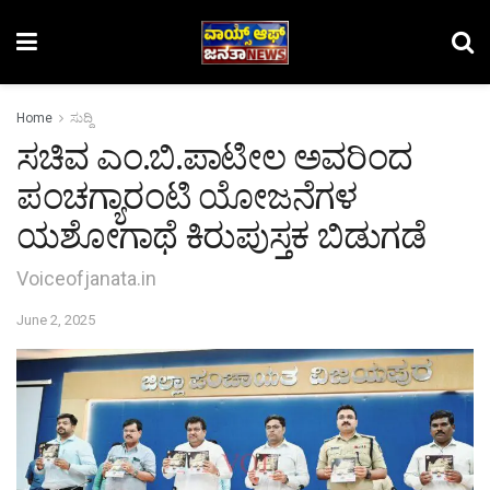
Home
ಸುದ್ದಿ
ಸಚಿವ ಎಂ.ಬಿ.ಪಾಟೀಲ ಅವರಿಂದ
ಪಂಚಗ್ಯಾರಂಟಿ ಯೋಜನೆಗಳ
ಯಶೋಗಾಥೆ ಕಿರುಪುಸ್ತಕ ಬಿಡುಗಡೆ
Voiceofjanata.in
June 2, 2025