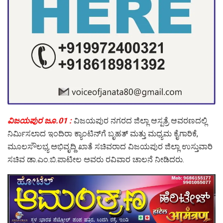
ವಿಜಯಪುರ ಜೂ.01 :
ವಿಜಯಪುರ ನಗರದ ಜಿಲ್ಲಾ ಆಸ್ಪತ್ರೆ ಆವರಣದಲ್ಲಿ
ನಿರ್ಮಿಸಲಾದ ಇಂದಿರಾ ಕ್ಯಾಂಟಿನ್‍ಗೆ ಬೃಹತ್ ಮತ್ತು ಮಧ್ಯಮ ಕೈಗಾರಿಕೆ,
ಮೂಲಸೌಲಭ್ಯ ಅಭಿವೃದ್ದಿ ಖಾತೆ ಸಚಿವರಾದ ವಿಜಯಪುರ ಜಿಲ್ಲಾ ಉಸ್ತುವಾರಿ
ಸಚಿವ ಡಾ.ಎಂ.ಬಿ.ಪಾಟೀಲ ಅವರು ರವಿವಾರ ಚಾಲನೆ ನೀಡಿದರು.