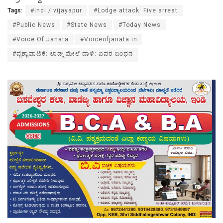
Tags:
#indi / vijayapur
#Lodge attack: Five arrest
#Public News
#State News
#Today News
#Voice Of Janata
#Voiceofjanata.in
#ವೈಶ್ಯಾವಾಟಿಕೆ: ಲಾಡ್ಜ್ ಮೇಲೆ‌ ದಾಳಿ: ಐವರ ಬಂಧನ