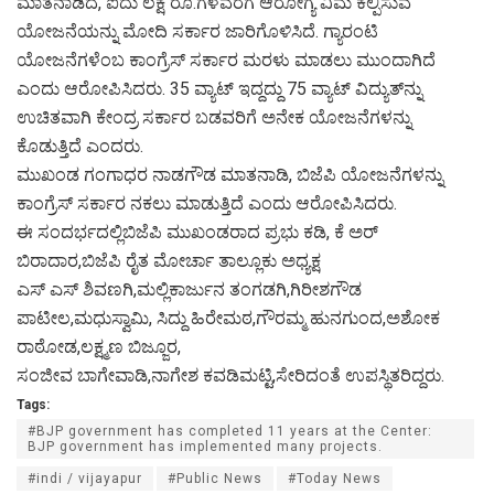
ಮಾತನಾಡಿದ, ಐದು ಲಕ್ಷ ರೂ.ಗಳವರೆಗೆ ಆರೋಗ್ಯ ವಿಮೆ ಕಲ್ಪಿಸುವ
ಯೋಜನೆಯನ್ನು ಮೋದಿ ಸರ್ಕಾರ ಜಾರಿಗೊಳಿಸಿದೆ. ಗ್ಯಾರಂಟಿ
ಯೋಜನೆಗಳೆಂಬ ಕಾಂಗ್ರೆಸ್‌ ಸರ್ಕಾರ ಮರಳು ಮಾಡಲು ಮುಂದಾಗಿದೆ
ಎಂದು ಆರೋಪಿಸಿದರು. 35 ವ್ಯಾಟ್ ಇದ್ದದ್ದು 75 ವ್ಯಾಟ್ ವಿದ್ಯುತ್‌ನ್ನು
ಉಚಿತವಾಗಿ ಕೇಂದ್ರ ಸರ್ಕಾರ ಬಡವರಿಗೆ ಅನೇಕ ಯೋಜನೆಗಳನ್ನು
ಕೊಡುತ್ತಿದೆ ಎಂದರು.
ಮುಖಂಡ ಗಂಗಾಧರ ನಾಡಗೌಡ ಮಾತನಾಡಿ, ಬಿಜೆಪಿ ಯೋಜನೆಗಳನ್ನು
ಕಾಂಗ್ರೆಸ್ ಸರ್ಕಾರ ನಕಲು ಮಾಡುತ್ತಿದೆ ಎಂದು ಆರೋಪಿಸಿದರು.
ಈ ಸಂದರ್ಭದಲ್ಲಿಬಿಜೆಪಿ ಮುಖಂಡರಾದ ಪ್ರಭು ಕಡಿ, ಕೆ ಅರ್
ಬಿರಾದಾರ,ಬಿಜೆಪಿ ರೈತ ಮೋರ್ಚಾ ತಾಲ್ಲೂಕು ಅಧ್ಯಕ್ಷ
ಎಸ್ ಎಸ್ ಶಿವಣಗಿ,ಮಲ್ಲಿಕಾರ್ಜುನ ತಂಗಡಗಿ,ಗಿರೀಶಗೌಡ
ಪಾಟೀಲ,ಮಧುಸ್ವಾಮಿ, ಸಿದ್ದು ಹಿರೇಮಠ,ಗೌರಮ್ಮ ಹುನಗುಂದ,ಅಶೋಕ
ರಾಠೋಡ,ಲಕ್ಷ್ಮಣ ಬಿಜ್ಜೂರ,
ಸಂಜೀವ ಬಾಗೇವಾಡಿ,ನಾಗೇಶ ಕವಡಿಮಟ್ಟಿ,ಸೇರಿದಂತೆ ಉಪಸ್ಥಿತರಿದ್ದರು.
Tags:
#BJP government has completed 11 years at the Center:
BJP government has implemented many projects.
#indi / vijayapur
#Public News
#Today News