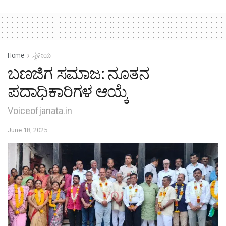
Home
ಸ್ಥಳೀಯ
ಬಣಜಿಗ ಸಮಾಜ: ನೂತನ
ಪದಾಧಿಕಾರಿಗಳ ಆಯ್ಕೆ
Voiceofjanata.in
June 18, 2025