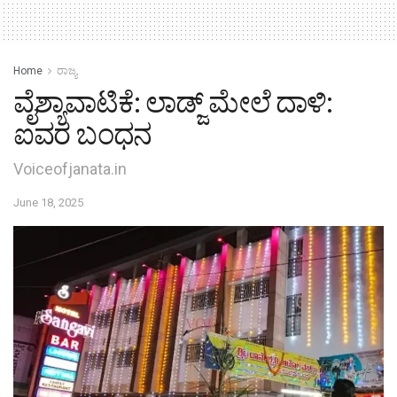
Home
ರಾಜ್ಯ
ವೈಶ್ಯಾವಾಟಿಕೆ: ಲಾಡ್ಜ್ ಮೇಲೆ‌ ದಾಳಿ:
ಐವರ ಬಂಧನ
Voiceofjanata.in
June 18, 2025