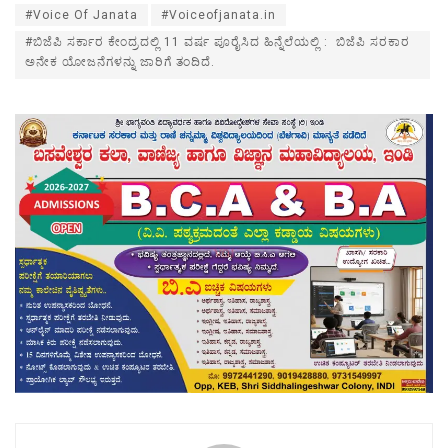
#Voice Of Janata
#Voiceofjanata.in
#ಬಿಜೆಪಿ ಸರ್ಕಾರ ಕೇಂದ್ರದಲ್ಲಿ 11 ವರ್ಷ ಪೂರೈಸಿದ ಹಿನ್ನೆಲೆಯಲ್ಲಿ : ಬಿಜೆಪಿ ಸರಕಾರ
ಅನೇಕ ಯೋಜನೆಗಳನ್ನು ಜಾರಿಗೆ ತಂದಿದೆ.