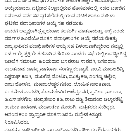
ಮೂರು ವರ್ಷದ ಅವಧಿಗೆ 2025-28 ಅಶೋಕ ಚಟ್ಟೇರ ಅವಿರೋಧವಾಗಿ
ಆಯ್ಕೆಯಾದರು. ಪಟ್ಟಣದ ಕಿಲ್ಲಾದಲ್ಲಿರುವ ಹೊಸಮಠದಲ್ಲಿ ನಡೆದ ಬಣಜಿಗ
ಸಮಾಜದ ಸರ್ವ ಸದಸ್ಯರ ಸಭೆಯಲ್ಲಿ ಯುವ ಘಟಕ ಹಾಗೂ ಮಹಿಳಾ
ಘಟಕದ ಪದಾಧಿಕಾರಿಗಳ ಆಯ್ಕೆ ಸಹ ನಡೆಯಿತು.
ಈವರೆಗೆ ಅಧ್ಯಕ್ಷರಾಗಿದ್ದ ಪ್ರಭುರಾಜ ಕಲಬುರ್ಗಿ ಮಾತನಾಡುತ್ತಾ, ಈಗ್ಗೆ ಎರಡು
ವರ್ಷಗಳ ಹಿಂದೆಯೇ ನೂತನ ಪದಾಧಿಕಾರಿಗಳ ಆಯ್ಕೆ ನಡೆಯಬೇಕಿತ್ತು.
ರಾಜ್ಯ ಘಟಕದ ಪದಾಧಿಕಾರಿಗಳ ಆಯ್ಕೆ ಸಹ ವಿಳಂಬವಾಗಿದ್ದರಿಂದ ನಮ್ಮಲ್ಲಿ
ಸಹ ಆಯ್ಕೆ ಪ್ರಕ್ರಿಯೆ ತಡವಾಗಿ ನಡೆಯಿತು ಎಂದರು. ಸಭೆಯಲ್ಲಿ ಉಪಸ್ಥಿತರಿದ್ದ
ಬಣಜಿಗ ಸಮಾಜದ ಹಿರಿಯರಾದ ಬಸವರಾಜ ನಾವದಗಿ, ಬಸವರಾಜ
ನಾಲತವಾಡ, ದಾನಪ್ಪ ನಾಗಠಾಣ, ಸಂಗಣ್ಣ ಕಂಚ್ಯಾಣಿ, ಎಂ.ವಿ.ಮಾಟಲದಿನ್ನಿ,
ವಿಶ್ವನಾಥ್ ಕಿಣಗಿ, ಮುರಿಗೆಪ್ಪ ಮೋಟಗಿ, ಮುತ್ತು ಕಡಿ, ನಿಂಗಣ್ಣ ಚಟ್ಟೇರ,
ರಾಜು ಜೋಳದ, ಮಹಾಬಲೇಶ್ವರ ಗಡೇದ, ಲೋಹಿತ ನಾಲತವಾಡ,
ಸಂಗಮೇಶ ನಾವದಗಿ, ಸೋಮಶೇಖರ ಅಣೆಪ್ಪನವರ, ಪ್ರವೀಣ ನಾಗಠಾಣ,
ಡಿ.ಎಸ್.ಚಳಗೇರಿ, ಚಂದ್ರಶೇಖರ ಕಡಿ, ರಾಜು ದಡ್ಡಿ, ಶಿವಾನಂದ ಚಿಲ್ಲಾಳಶೆಟ್ಟಿ,
ಉಮೇಶ ತಾರನಾಳ, ಮಹಾಂತೇಶ ಮೋಟಗಿ, ಮತ್ತಿತರರು ಸೇರಿದ್ದರು.
ಆನಂದ ಕಂಠಿ ಪ್ರಾಸ್ತಾವಿಕ ಮಾತನಾಡಿದರು. ರುದ್ರೇಶ ಕಿತ್ತೂರು
ನಿರೂಪಿಸಿದರು.
ನೂತನ ಪದಾಧಿಕಾರಿಗಳು: ಎಂ.ಎಸ್.ನಾವದಗಿ ವಕೀಲರು ಗೌರವಾಧ್ಯಕ್ಷರು.