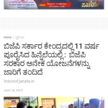
Home
ಸ್ಥಳೀಯ
ಬಿಜೆಪಿ ಸರ್ಕಾರ ಕೇಂದ್ರದಲ್ಲಿ 11 ವರ್ಷ
ಪೂರೈಸಿದ ಹಿನ್ನೆಲೆಯಲ್ಲಿ : ಬಿಜೆಪಿ
ಸರಕಾರ ಅನೇಕ ಯೋಜನೆಗಳನ್ನು
ಜಾರಿಗೆ ತಂದಿದೆ
Voiceofjanata.in
June 18, 2025