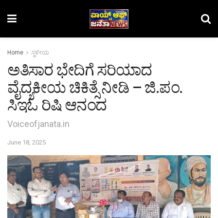
Home
ಸ್ಥಳೀಯ
ಅತಿಸಾರ ಭೇದಿಗೆ ಸರಿಯಾದ
ವೈದ್ಯಕೀಯ ಚಿಕಿತ್ಸೆ ನೀಡಿ – ಜಿ.ಪಂ.
ಸಿಇಓ ರಿಷಿ ಆನಂದ
Voiceofjanata.in
June 18, 2025