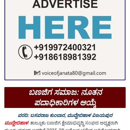
ಬಣಜಿಗ ಸಮಾಜ: ನೂತನ
ಪದಾಧಿಕಾರಿಗಳ ಆಯ್ಕೆ
ವರದಿ: ಬಸವರಾಜ ಕುಂಬಾರ, ಮುದ್ದೇಬಿಹಾಳ ವಿಜಯಪುರ
ಮುದ್ದೇಬಿಹಾಳ
: ತಾಲ್ಲೂಕು ಬಣಜಿಗ ಕ್ಷೇಮಾಭಿವೃದ್ಧಿ ಸಂಘದ ಅಧ್ಯಕ್ಷರಾಗಿ