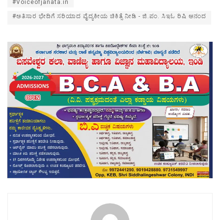
#Voiceofjanata.in
#ಅತಿಸಾರ ಭೇದಿಗೆ ಸರಿಯಾದ ವೈದ್ಯಕೀಯ ಚಿಕಿತ್ಸೆ ನೀಡಿ - ಜಿ.ಪಂ. ಸಿಇಓ ರಿಷಿ ಆನಂದ