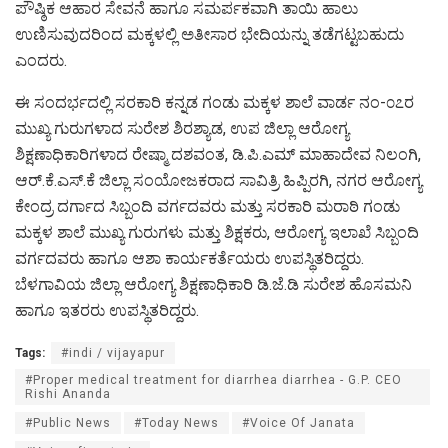
ಪೌಷ್ಠಿಕ ಆಹಾರ ಸೇವನೆ ಹಾಗೂ ಸಮರ್ಪಕವಾಗಿ ತಾಯಿ ಹಾಲು
ಉಣಿಸುವುದರಿಂದ ಮಕ್ಕಳಲ್ಲಿ ಅತೀಸಾರ ಭೇದಿಯನ್ನು ತಡೆಗಟ್ಟಬಹುದು
ಎಂದರು.
ಈ ಸಂದರ್ಭದಲ್ಲಿ ಸರಕಾರಿ ಕನ್ನಡ ಗಂಡು ಮಕ್ಕಳ ಶಾಲೆ ವಾರ್ಡ ನಂ-೦೭ರ
ಮುಖ್ಯ ಗುರುಗಳಾದ ಸುರೇಶ ಶಿರಶ್ಯಾಡ, ಉಪ ಜಿಲ್ಲಾ ಆರೋಗ್ಯ
ಶಿಕ್ಷಣಾಧಿಕಾರಿಗಳಾದ ರೇಷ್ಮಾ ದಶವಂತ, ಡಿ.ಪಿ.ಎಮ್ ಮಾಹಾದೇವ ನಿಲಂಗಿ,
ಆರ್.ಕೆ.ಎಸ್.ಕೆ ಜಿಲ್ಲಾ ಸಂಯೋಜಕರಾದ ಸಾವಿತ್ರಿ ಹಿಪ್ಪಿರಗಿ, ನಗರ ಆರೋಗ್ಯ
ಕೇಂದ್ರ ದರ್ಗಾದ ಸಿಬ್ಬಂದಿ ವರ್ಗದವರು ಮತ್ತು ಸರಕಾರಿ ಮರಾಠಿ ಗಂಡು
ಮಕ್ಕಳ ಶಾಲೆ ಮುಖ್ಯ ಗುರುಗಳು ಮತ್ತು ಶಿಕ್ಷಕರು, ಆರೋಗ್ಯ ಇಲಾಖೆ ಸಿಬ್ಬಂದಿ
ವರ್ಗದವರು ಹಾಗೂ ಆಶಾ ಕಾರ್ಯಕರ್ತೆಯರು ಉಪಸ್ಥಿತರಿದ್ದರು.
ಬೆಳಗಾವಿಯ ಜಿಲ್ಲಾ ಆರೋಗ್ಯ ಶಿಕ್ಷಣಾಧಿಕಾರಿ ಡಿ.ಜೆ.ಡಿ ಸುರೇಶ ಹೊಸಮನಿ
ಹಾಗೂ ಇತರರು ಉಪಸ್ಥಿತರಿದ್ದರು.
Tags:
#indi / vijayapur
#Proper medical treatment for diarrhea diarrhea - G.P. CEO
Rishi Ananda
#Public News
#Today News
#Voice Of Janata