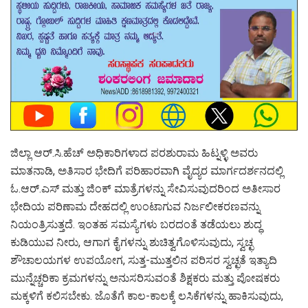
ಜಿಲ್ಲಾ ಆರ್.ಸಿ.ಹೆಚ್ ಅಧಿಕಾರಿಗಳಾದ ಪರಶುರಾಮ ಹಿಟ್ನಳ್ಳಿ ಅವರು
ಮಾತನಾಡಿ, ಅತಿಸಾರ ಭೇದಿಗೆ ಪರಿಹಾರವಾಗಿ ವೈದ್ಯರ ಮಾರ್ಗದರ್ಶನದಲ್ಲಿ
ಓ.ಆರ್.ಎಸ್ ಮತ್ತು ಜಿಂಕ್ ಮಾತ್ರೆಗಳನ್ನು ಸೇವಿಸುವುದರಿಂದ ಅತೀಸಾರ
ಭೇದಿಯ ಪರಿಣಾಮ ದೇಹದಲ್ಲಿ ಉಂಟಾಗುವ ನಿರ್ಜಲೀಕರಣವನ್ನು
ನಿಯಂತ್ರಿಸುತ್ತದೆ. ಇಂತಹ ಸಮಸ್ಯೆಗಳು ಬರದಂತೆ ತಡೆಯಲು ಶುದ್ಧ
ಕುಡಿಯುವ ನೀರು, ಆಗಾಗ ಕೈಗಳನ್ನು ಶುಚಿತ್ವಗೊಳಿಸುವುದು, ಸ್ವಚ್ಛ
ಶೌಚಾಲಯಗಳ ಉಪಯೋಗ, ಸುತ್ತ-ಮುತ್ತಲಿನ ಪರಿಸರ ಸ್ವಚ್ಛತೆ ಇತ್ಯಾದಿ
ಮುನ್ನೆಚ್ಚರಿಕಾ ಕ್ರಮಗಳನ್ನು ಅನುಸರಿಸುವಂತೆ ಶಿಕ್ಷಕರು ಮತ್ತು ಪೋಷಕರು
ಮಕ್ಕಳಿಗೆ ಕಲಿಸಬೇಕು. ಜೊತೆಗೆ ಕಾಲ-ಕಾಲಕ್ಕೆ ಲಸಿಕೆಗಳನ್ನು ಹಾಕಿಸುವುದು,