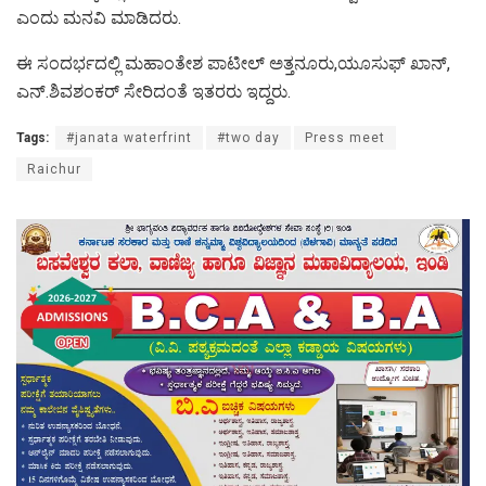
ಎಂದು ಮನವಿ ಮಾಡಿದರು.
ಈ ಸಂದರ್ಭದಲ್ಲಿ ಮಹಾಂತೇಶ ಪಾಟೀಲ್ ಅತ್ತನೂರು,ಯೂಸುಫ್ ಖಾನ್,
ಎನ್.ಶಿವಶಂಕರ್ ಸೇರಿದಂತೆ ಇತರರು ಇದ್ದರು.
Tags:
#janata waterfrint
#two day
Press meet
Raichur