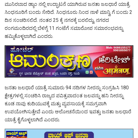
ಮುನಿರಬಾದ ಡ್ಯಾಂ ನಲ್ಲಿ ಉದ್ಘಾಟನೆ ಯಾಗಿರುವ ಜನತಾ ಜಲಧಾರೆ ಯಾತ್ರೆ
ಸಿಂಧನೂರಿಗೆ ಬಂದು ಸೇರಿದೆ. ಸಿಂಧನೂರು ನಿಂದ ನಾಳೆ ಮಾನ್ವಿ ಗೆ ಬಂದು 2
ದಿನ ಸಂಚರಿಸಲಿದೆ. ನಂತರ 25 ಕ್ಕೆ ನಗರಕ್ಕೆ ಬರಲಿದ್ದು, ನಗರದ
ರಂಗಮಂದಿರದಲ್ಲಿ ಬೆಳಿಗ್ಗೆ 11 ಗಂಟೆಗೆ ಸಮಾರೋಪ ಸಮಾರಂಭವನ್ನು
ಹಮ್ಮಿಕೊಳ್ಳಲಾಗಿದೆ ಎಂದರು.
ಜನತಾ ಜಲಧಾರೆ ಯಾತ್ರೆ ಸುಮಾರು 94 ನದಿಗಳ ನೀರನ್ನು ಸಂಗ್ರಹಿಸಿ 180
ಕ್ಷೇತ್ರಗಳಲ್ಲಿ ಸಂಚರಿಸಿ ರಾಜ್ಯದ ಪವಿತ್ರವಾದಂತ ಜಲವನ್ನು ಹನಿ ನೀರನ್ನು
ಕೂಡ ನಾವು ಕುದಿಯುವಕ್ಕೆ ಮತ್ತು ವ್ಯವಸಾಯಕ್ಕೆ ಸಮಗ್ರವಾಗಿ
ಉಪಯೋಗಿಸುತ್ತೇವೆ ಎಂದು ಆಲೋಚನೆಯಿಂದ ಇವತ್ತು ಜನತಾ ಜಲಧಾರೆ
ಯಾತ್ರೆ ಕೈಗೊಳ್ಳಲಾಗಿದೆ ಎಂದರು.