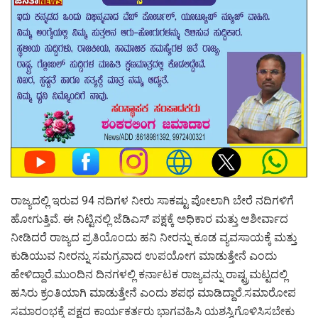
ರಾಜ್ಯದಲ್ಲಿ ಇರುವ 94 ನದಿಗಳ ನೀರು ಸಾಕಷ್ಟು ಪೋಲಾಗಿ ಬೇರೆ ನದಿಗಳಿಗೆ
ಹೋಗುತ್ತಿವೆ. ಈ ನಿಟ್ಟಿನಲ್ಲಿ ಜೆಡಿಎಸ್ ಪಕ್ಷಕ್ಕೆ ಅಧಿಕಾರ ಮತ್ತು ಆಶೀರ್ವಾದ
ನೀಡಿದರೆ ರಾಜ್ಯದ ಪ್ರತಿಯೊಂದು ಹನಿ ನೀರನ್ನು ಕೂಡ ವ್ಯವಸಾಯಕ್ಕೆ ಮತ್ತು
ಕುಡಿಯುವ ನೀರನ್ನು ಸಮಗ್ರವಾದ ಉಪಯೋಗ ಮಾಡುತ್ತೇನೆ ಎಂದು
ಹೇಳಿದ್ದಾರೆ.ಮುಂದಿನ ದಿನಗಳಲ್ಲಿ ಕರ್ನಾಟಕ ರಾಜ್ಯವನ್ನು ರಾಷ್ಟ್ರಮಟ್ಟದಲ್ಲಿ
ಹಸಿರು ಕ್ರಂತಿಯಾಗಿ ಮಾಡುತ್ತೇನೆ ಎಂದು ಶಪಥ ಮಾಡಿದ್ದಾರೆ.ಸಮಾರೋಪ
ಸಮಾರಂಭಕ್ಕೆ ಪಕ್ಷದ ಕಾರ್ಯಕರ್ತರು ಭಾಗವಹಿಸಿ ಯಶಸ್ವಿಗೊಳಿಸಿಸಬೇಕು