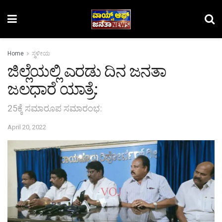
Home
ಸ್ಥಳೀಯ
ಜಿಲ್ಲೆಯಲ್ಲಿ ಎರಡು ದಿನ ಜನತಾ
ಜಲಧಾರೆ ಯಾತ್ರೆ:
25ಕ್ಕೆ ಸಮಾರೂಪ ಸಮಾರಂಭ:
April 20, 2022