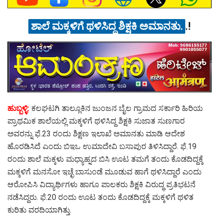
ಶಾಲೆ ಮಕ್ಕಳಿಗೆ ಥಳಿಸಿದ್ದ ಶಿಕ್ಷಕಿ ಅಮಾನತು.
.!
ಹುಬ್ಬಳ್ಳಿ:
ಕಲಘಟಗಿ ತಾಲ್ಲೂಕಿನ ಜುಂಜನ ಬೈಲ ಗ್ರಾಮದ ಸರ್ಕಾರಿ ಹಿರಿಯ
ಪ್ರಾಥಮಿಕ ಶಾಲೆಯಲ್ಲಿ ಮಕ್ಕಳಿಗೆ ಥಳಿಸಿದ್ದ ಶಿಕ್ಷಕಿ ಸುಜಾತ ಸುಣಗಾರ
ಅವರನ್ನು ಫೆ.23 ರಂದು ಶಿಕ್ಷಣ ಇಲಾಖೆ ಅಮಾನತು ಮಾಡಿ ಆದೇಶ
ಹೊರಡಿಸಿದೆ ಎಂದು ಬಿಇಒ ಉಮಾದೇವಿ ಬಸಾಪುರ ತಿಳಿಸಿದ್ದಾರೆ. ಫೆ.19
ರಂದು ಶಾಲೆ ಮಕ್ಕಳು ಮಧ್ಯಾಹ್ನದ ಬಿಸಿ ಊಟ ತಮಗೆ ತಂದು ಕೊಡದಿದ್ದಕ್ಕೆ
ಮಕ್ಕಳಿಗೆ ಮನಸೋ ಇಚ್ಛೆ ಬಾಸುಂಡೆ ಮೂಡುವ ಹಾಗೆ ಥಳಿಸಿದ್ದಾರೆ ಎಂದು
ಆರೋಪಿಸಿ ವಿದ್ಯಾರ್ಥಿಗಳು ಹಾಗೂ ಪಾಲಕರು ಶಿಕ್ಷಕಿ ವಿರುದ್ಧ ಪ್ರತಿಭಟನೆ
ನಡೆಸಿದ್ದರು. ಫೆ.20 ರಂದು ಊಟ ತಂದು ಕೊಡದಿದ್ದಕ್ಕೆ ಮಕ್ಕಳಿಗೆ ಥಳಿತ
ಕುರಿತು ವರದಿಯಾಗಿತ್ತು.