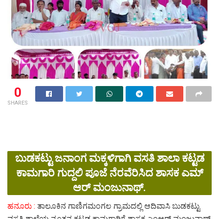
0
SHARES
ಬುಡಕಟ್ಟು ಜನಾಂಗ ಮಕ್ಕಳಿಗಾಗಿ ವಸತಿ ಶಾಲಾ ಕಟ್ಟಡ
ಕಾಮಗಾರಿ ಗುದ್ದಲಿ ಪೂಜೆ ನೆರವೆರಿಸಿದ ಶಾಸಕ ಎಮ್
ಆರ್ ಮಂಜುನಾಥ್.
ಹನೂರು :
ತಾಲೂಕಿನ ಗಾಣಿಗಮಂಗಲ ಗ್ರಾಮದಲ್ಲಿ ಆದಿವಾಸಿ ಬುಡಕಟ್ಟು
ವಸತಿ ಶಾಲೆಯ ನೂತನ ಕಟ್ಟಡ ಕಾಮಗಾರಿಗೆ ಶಾಸಕ ಎಂಆರ್ ಮಂಜುನಾಥ್