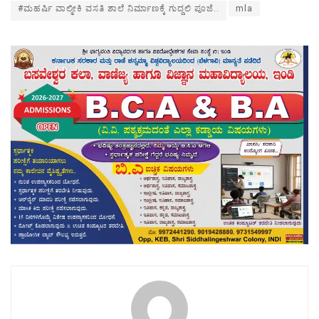
#ಮಹರ್ಷಿ ವಾಲ್ಮೀಕಿ ವಸತಿ ಶಾಲೆ ನಿರ್ಮಾಣಕ್ಕೆ ಗುದ್ದಲಿ ಪೂಜೆ..
mla