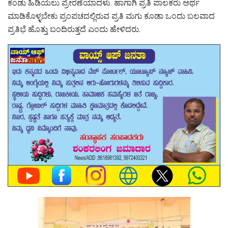
ಕಂಡು ಹಿಡಿಯಲು ಪ್ರೇರಣೆಯಾದಳು. ಹಾಗಾಗಿ ಪ್ರತಿ ಪಾಲಕರು ಅರ್ಥ
ಮಾಡಿಕೊಳ್ಳಬೇಕು ಪ್ರಂಪಚದಲ್ಲಿರುವ ಪ್ರತಿ ಮಗು ಕೂಡಾ ಒಂದು ಬಲವಾದ
ಪ್ರತಿಭೆ ಹೊತ್ತು ಬಂದಿರುತ್ತದೆ ಎಂದು ಹೇಳಿದರು.