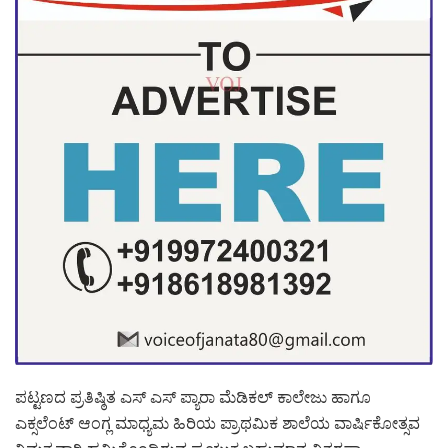
ಪಟ್ಟಣದ ಪ್ರತಿಷ್ಠಿತ ಎಸ್ ಎಸ್ ಪ್ಯಾರಾ ಮೆಡಿಕಲ್ ಕಾಲೇಜು ಹಾಗೂ
ಎಕ್ಸಲೆಂಟ್ ಆಂಗ್ಲ ಮಾಧ್ಯಮ ಹಿರಿಯ ಪ್ರಾಥಮಿಕ ಶಾಲೆಯ ವಾರ್ಷಿಕೋತ್ಸವ