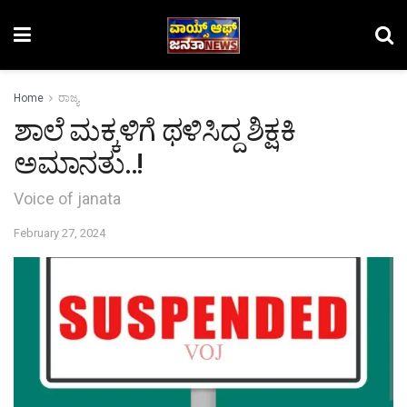
Home
ರಾಜ್ಯ
ಶಾಲೆ ಮಕ್ಕಳಿಗೆ ಥಳಿಸಿದ್ದ ಶಿಕ್ಷಕಿ
ಅಮಾನತು..!
Voice of janata
February 27, 2024