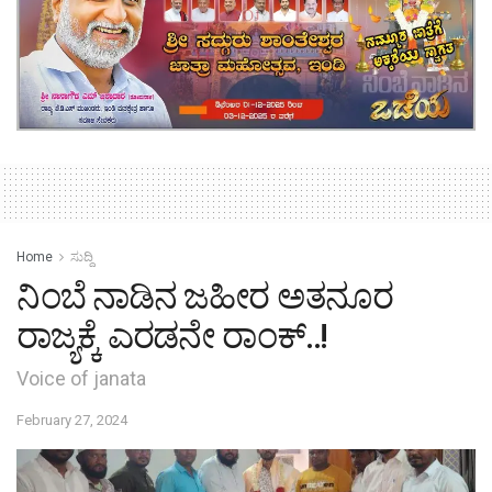
Home
ಸುದ್ದಿ
ನಿಂಬೆ ನಾಡಿನ ಜಹೀರ ಅತನೂರ
ರಾಜ್ಯಕ್ಕೆ ಎರಡನೇ ರಾಂಕ್..!
Voice of janata
February 27, 2024