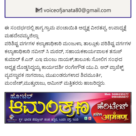
ಈ ಸಂದರ್ಭದಲ್ಲಿ ಶಾಗ್ಯ ಗ್ರಾಮ ಪಂಚಾಯಿತಿ ಅಧ್ಯಕ್ಷ ವೀರತಪ್ಪ, ಉಪಾಧ್ಯಕ್ಷೆ
ಮಹದೇವಮ್ಮ,ಜಿಲ್ಲಾ
ಪರಿಶಿಷ್ಟ ವರ್ಗಗಳ ಕಲ್ಯಾಣಾಧಿಕಾರಿ ಮಂಜುಳಾ, ತಾಲ್ಲೂಕು ಪರಿಶಿಷ್ಟ ವರ್ಗಗಳ
ಕಲ್ಯಾಣಾಧಿಕಾರಿ ನವೀನ್ ಸಿ ಮಠದ್, ಸಹಾಯಕಕಾರ್ಯಪಾಲಕ ತನುಜ್
ಕುಮಾರ್ ಕೆ.ಎನ್. ಎಇ ಮಂಜು ನಾಯಕ್,ತಾಲೂಕು ಸೋಲಿಗ ಸಂಘದ
ಅಧ್ಯಕ್ಷ ದೊಡ್ಡಸಿದ್ದಯ್ಯ ಕಾರ್ಯದರ್ಶಿ ರಂಗೇಗೌಡ ಯು.ವಿ. ಆರ್ ಪ್ರಾಜೆಕ್ಟ್
ವ್ಯವಸ್ಥಾಪಕ ನಾಗರಾಜು, ಮುಖಂಡರುಗಳಾದ ಶಿವಮೂರ್ತಿ,
ಮಂಜೇಶ್,ಮುತ್ತುರಾಜು, ಅಮೀನ್ ಮತ್ತಿತರರು ಹಾಜರಿದ್ದರು.