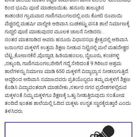
ರಿಂದ ಭೂಮಿ ಪೂಜೆ ಮಾಡಲಾಯಿತು. ಹನೂರು ತಾಲ್ಲೂಕಿನ
ಕಾಡಂಚಿನ ಗ್ರಾಮವಾದ ಗಾಣಿಗಮಂಗಲದಲ್ಲಿ ಐದು ಕೋಟಿ ರೂಪಾಯಿ
ವೆಚ್ಚದಲ್ಲಿ ಮಹರ್ಷಿ ವಾಲ್ಮೀಕಿ ಆದಿವಾಸಿ ಬುಡಕಟ್ಟು ವಸತಿ ಶಾಲೆ ನಿರ್ಮಾಣಕ್ಕೆ
ಗುದ್ದಲಿ ಪೂಜೆ ಮಾಡುವುದರ ಮೂಲಕ ಚಾಲನೆ ನೀಡಿದರು .
ನಂತರ ಮಾತನಾಡಿದ ಅವರು ಹನೂರು ವಿಧಾನಸಭಾ ಕ್ಷೇತ್ರದಲ್ಲಿ ಆದಿವಾಸಿ
ಜನಾಂಗದ ಮಕ್ಕಳಿಗೆ ಉತ್ತಮ ಶಿಕ್ಷಣ ನೀಡುವ ನಿಟ್ಟಿನಲ್ಲಿ ಮಲೆ ಮಹದೇಶ್ವರ
ಬೆಟ್ಟ ,ಕೋಣನಕೆರೆ ,ಪೊನ್ನಾಚಿ, ಹಿರಿಯಹಂಬಲ, ಬೈಲೂರು, ಕಂಚಗಳ್ಳಿ
,ನಕ್ಕುಂದಿ, ಗಾಣಿಗಮಂಗಲ,ಜೀರಿಗೆ ಗದ್ದೆ ಸೇರಿದಂತೆ 9 ಗಿರಿಜನ ಆಶ್ರಮ
ಶಾಲೆಗಳನ್ನು ನಿರ್ಮಾಣ ಮಾಡಿ 650 ಮಕ್ಕಳಿಗೆ ವಿದ್ಯಾಭ್ಯಾಸ ನೀಡಲಾಗುತ್ತಿದೆ.
ಆದ್ದರಿಂದ ಆದಿವಾಸಿ ಸಮಾಜದವರು ಪ್ರತಿಯೊಬ್ಬರೂ ತಮ್ಮ ಮಕ್ಕಳಿಗೆ ಶಿಕ್ಷಣ
ಕೊಡಿಸಿ ವಿದ್ಯಾವಂತರಾಗಿ ಮಾಡಬೇಕು ,ಸರ್ಕಾರ ನಗರ ಪ್ರದೇಶಗಳಲ್ಲಿರುವ
ಮಕ್ಕಳಂತೆ ನಿಮ್ಮ ಮಕ್ಕಳಿಗೂ ಶಿಕ್ಷಣಕ್ಕೆ ಒತ್ತು ನೀಡುತ್ತಿರುವುದು ಸಂತೋಷ
ತಂದಿದೆ.ಇಂತಹ ಶಾಲೆಯಲ್ಲಿ ಓದಿದ ಮಕ್ಕಳು ಉನ್ನತ ಸ್ಥಾನಕ್ಕೆರುತ್ತಾರೆ ಎಂದು
ತಿಳಿಸಿದರು.