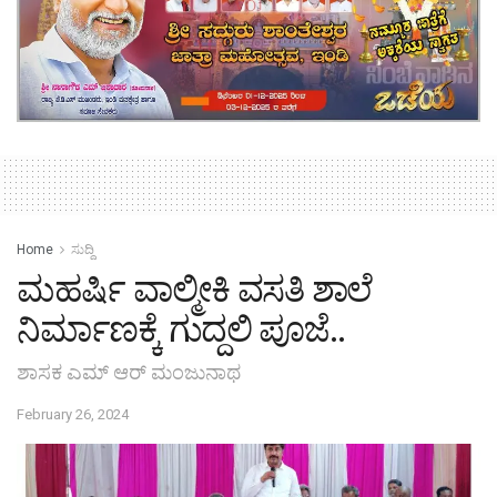
Home
ಸುದ್ದಿ
ಮಹರ್ಷಿ ವಾಲ್ಮೀಕಿ ವಸತಿ ಶಾಲೆ
ನಿರ್ಮಾಣಕ್ಕೆ ಗುದ್ದಲಿ ಪೂಜೆ..
ಶಾಸಕ ಎಮ್ ಆರ್ ಮಂಜುನಾಥ
February 26, 2024