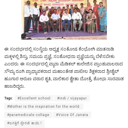
ಈ ಸಂದರ್ಭದಲ್ಲಿ ಸಂಸ್ಥೆಯ ಅಧ್ಯಕ್ಷ ಸಂತೋಷ ಕೆಂಭೋಗಿ ಮಾತನಾಡಿ
ಮಕ್ಕಳಲ್ಲಿ ಶಿಸ್ತು, ಸಮಯ ಪ್ರಜ್ಞೆ, ಸಂಶೋಧನಾ ಪ್ರಜ್ಞೆಯನ್ನು ಬೆಳೆಸಬೇಕು
ಎಂದರು. ಈ ಸಂದರ್ಭದಲ್ಲಿ ಪ್ಯಾರಾ ಮೆಡಿಕಲ್ ಕಾಲೇಜಿನ ಪ್ರಾಂಶುಪಾಲರಾದ
ಸೌಮ್ಯ ರೂಗಿ ಪ್ರಾಧ್ಯಾಪಕರಾದ ಮಹಾಂತೇಶ ಪಾಟೀಲ ಶಿಕ್ಷಕರಾದ ಶ್ರೀಶೈಲ್
ಹೂಗಾರ ಅರುಣ ವಠಾರ ಶೃತಿ, ವಾಲಿಕಾರ ಶ್ವೇತಾ ದೋತ್ರೆ, ಶೋಭಾ ಸಾರವಾಡ
ಹಾಜರಿದ್ದರು..
Tags:
#Excellent school
#indi / vijayapur
#Mother is the inspiration for the world.
#paramedicale collage
#Voice Of Janata
#ಜಗತ್ತಿಗೆ ಪ್ರೇರಣೆ ತಾಯಿ.!