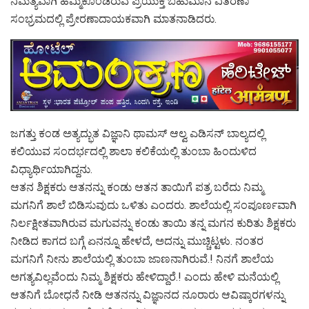
ನಿಮತ್ಯವಾಗಿ ಹಮ್ಮಿಕೊಂಡಿರುವ ಪ್ರಯುಕ್ತ ಬಹುಮಾನ ವಿತರಣಾ
ಸಂಭ್ರಮದಲ್ಲಿ ಪ್ರೇರಣಾದಾಯಕವಾಗಿ ಮಾತನಾಡಿದರು.
ಜಗತ್ತು ಕಂಡ ಅತ್ಯದ್ಭುತ ವಿಜ್ಞಾನಿ ಥಾಮಸ್ ಆಲ್ವ ಎಡಿಸನ್ ಬಾಲ್ಯದಲ್ಲಿ
ಕಲಿಯುವ ಸಂದರ್ಭದಲ್ಲಿ ಶಾಲಾ ಕಲಿಕೆಯಲ್ಲಿ ತುಂಬಾ ಹಿಂದುಳಿದ
ವಿಧ್ಯಾರ್ಥಿಯಾಗಿದ್ದನು.
ಆತನ ಶಿಕ್ಷಕರು ಆತನನ್ನು ಕಂಡು ಆತನ ತಾಯಿಗೆ ಪತ್ರ ಬರೆದು ನಿಮ್ಮ
ಮಗನಿಗೆ ಶಾಲೆ ಬಿಡಿಸುವುದು ಒಳಿತು ಎಂದರು. ಶಾಲೆಯಲ್ಲಿ ಸಂಪೂರ್ಣವಾಗಿ
ನಿರ್ಲಕ್ಷೀತವಾಗಿರುವ ಮಗುವನ್ನು ಕಂಡು ತಾಯಿ ತನ್ನ ಮಗನ ಕುರಿತು ಶಿಕ್ಷಕರು
ನೀಡಿದ ಕಾಗದ ಬಗ್ಗೆ ಏನನ್ನೂ ಹೇಳದೆ, ಅದನ್ನು ಮುಚ್ಚಿಟ್ಟಳು. ನಂತರ
ಮಗನಿಗೆ ನೀನು ಶಾಲೆಯಲ್ಲಿ ತುಂಬಾ ಜಾಣನಾಗಿರುವೆ.! ನಿನಗೆ ಶಾಲೆಯ
ಅಗತ್ಯವಿಲ್ಲವೆಂದು ನಿಮ್ಮ ಶಿಕ್ಷಕರು ಹೇಳಿದ್ದಾರೆ.! ಎಂದು ಹೇಳಿ ಮನೆಯಲ್ಲಿ
ಆತನಿಗೆ ಬೋಧನೆ ನೀಡಿ ಆತನನ್ನು ವಿಜ್ಞಾನದ ನೂರಾರು ಆವಿಷ್ಕಾರಗಳನ್ನು