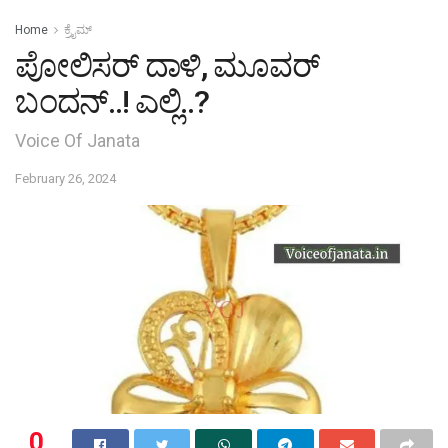
Home
ಕ್ರೈಮ್‌
ಪೋಲಿಸರ್ ದಾಳಿ, ಮೂವರ್
ಬಂದನ್..! ಎಲ್ಲಿ..?
Voice Of Janata
February 26, 2024
0