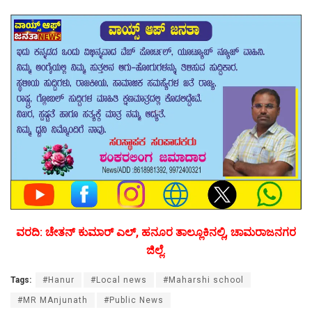
ವರದಿ: ಚೇತನ್ ಕುಮಾರ್ ಎಲ್, ಹನೂರ ತಾಲ್ಲೂಕಿನಲ್ಲಿ, ಚಾಮರಾಜನಗರ
ಜಿಲ್ಲೆ.
Tags:
#Hanur
#Local news
#Maharshi school
#MR MAnjunath
#Public News