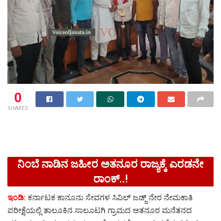
0
SHARES
ನಿಂಬೆ ನಾಡಿನ ಜಹೀರ ಅತನೂರ ರಾಜ್ಯಕ್ಕೆ ಎರಡನೇ
ರಾಂಕ್..!
ಇಂಡಿ:
ಕರ್ನಾಟಕ ಕಾನೂನು ಸೇವಗಳ ಸಿವಿಲ್ ಜಡ್ಜ್ ನೇರ ನೇಮಕಾತಿ
ಪರೀಕ್ಷೆಯಲ್ಲಿ ತಾಲೂಕಿನ ಸಾಲೂಟಗಿ ಗ್ರಾಮದ ಅತನೂರ ಮನೆತನದ