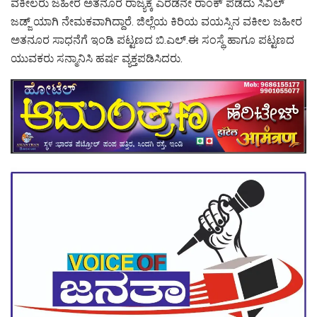
ವಕೀಲರು ಜಹೀರ ಅತನೂರ ರಾಜ್ಯಕ್ಕೆ ಎರಡನೇ ರಾಂಕ್ ಪಡೆದು ಸಿವಿಲ್
ಜಡ್ಜ್ ಯಾಗಿ ನೇಮಕವಾಗಿದ್ದಾರೆ. ಜಿಲ್ಲೆಯ ಕಿರಿಯ ವಯಸ್ಸಿನ ವಕೀಲ ಜಹೀರ
ಅತನೂರ ಸಾಧನೆಗೆ ಇಂಡಿ ಪಟ್ಟಣದ ಬಿ.ಎಲ್.ಈ ಸಂಸ್ಥೆ ಹಾಗೂ ಪಟ್ಟಣದ
ಯುವಕರು ಸನ್ಮಾನಿಸಿ ಹರ್ಷ ವ್ಯಕ್ತಪಡಿಸಿದರು.