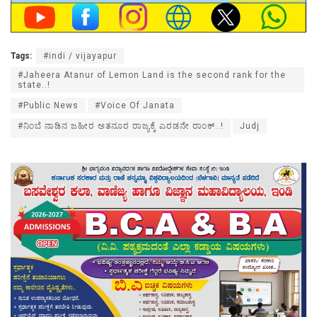
Tags:
#indi / vijayapur
#Jaheera Atanur of Lemon Land is the second rank for the
state..!
#Public News
#Voice Of Janata
#ನಿಂಬೆ ನಾಡಿನ ಜಹೀರ ಅತನೂರ ರಾಜ್ಯಕ್ಕೆ ಎರಡನೇ ರಾಂಕ್..!
Judj