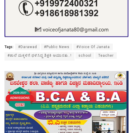
Tags:
#Darawad
#Public News
#Voice Of Janata
#ಶಾಲೆ ಮಕ್ಕಳಿಗೆ ಥಳಿಸಿದ್ದ ಶಿಕ್ಷಕಿ ಅಮಾನತು..!
school
Teacher