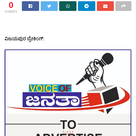
0
SHARES
ವಿಜಯಪುರ ಬ್ರೇಕಿಂಗ್: