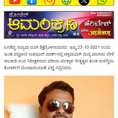
ಲಗಶೆಪ್ಪ ಸಿದ್ರಾಮ ರೂಗಿ ಶಿಕ್ಷೆಗೊಳಗಾದವರು. ಇನ್ನು 23-10-2021 ರಂದು
ಇಂಡಿ ಪಟ್ಟಣದ ಸಾತಪೂರ್ ವಾರ್ಡ್‌ನಲ್ಲಿ ಅಕ್ರಮವಾಗಿ ಮದ್ಯ ಮಾರಾಟ ವೇಳೆ
ಅಬಕಾರಿ ಉಪ ನಿರೀಕ್ಷಕರಾದ ಪರೀನಾ ವನಕ್ಯಾಳ ನೇತೃತ್ವದ ತಂಡ ದಾಳಿಗೈದು
ಕೋರ್ಟ್‌ಗೆ ದೋಷಾರೋಪಣೆ ಪಟ್ಟಿ ಸಲ್ಲಿಸಿದರು.