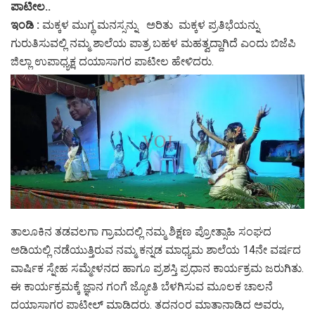
ಪಾಟೀಲ..
ಇಂಡಿ :
ಮಕ್ಕಳ ಮುಗ್ಧ ಮನಸ್ಸನ್ನು ಅರಿತು ಮಕ್ಕಳ ಪ್ರತಿಭೆಯನ್ನು
ಗುರುತಿಸುವಲ್ಲಿ ನಮ್ಮ ಶಾಲೆಯ ಪಾತ್ರ ಬಹಳ ಮಹತ್ವದ್ದಾಗಿದೆ ಎಂದು ಬಿಜೆಪಿ
ಜಿಲ್ಲಾ ಉಪಾಧ್ಯಕ್ಷ ದಯಾಸಾಗರ ಪಾಟೀಲ ಹೇಳಿದರು.
ತಾಲೂಕಿನ ತಡವಲಗಾ ಗ್ರಾಮದಲ್ಲಿ ನಮ್ಮ ಶಿಕ್ಷಣ ಪ್ರೋತ್ಸಾಹಿ ಸಂಘದ
ಅಡಿಯಲ್ಲಿ ನಡೆಯುತ್ತಿರುವ ನಮ್ಮ ಕನ್ನಡ ಮಾಧ್ಯಮ ಶಾಲೆಯ 14ನೇ ವರ್ಷದ
ವಾರ್ಷಿಕ ಸ್ನೇಹ ಸಮ್ಮೇಳನದ ಹಾಗೂ ಪ್ರಶಸ್ತಿ ಪ್ರಧಾನ ಕಾರ್ಯಕ್ರಮ ಜರುಗಿತು.
ಈ ಕಾರ್ಯಕ್ರಮಕ್ಕೆ ಜ್ಞಾನ ಗಂಗೆ ಜ್ಯೋತಿ ಬೆಳಗಿಸುವ ಮೂಲಕ ಚಾಲನೆ
ದಯಾಸಾಗರ ಪಾಟೀಲ್ ಮಾಡಿದರು. ‌ತದನಂರ ಮಾತಾನಾಡಿದ ಅವರು,