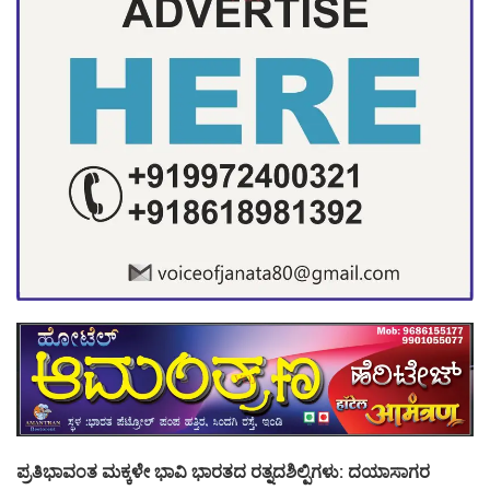
ಪ್ರತಿಭಾವಂತ ಮಕ್ಕಳೇ ಭಾವಿ ಭಾರತದ ರತ್ನದಶಿಲ್ಪಿಗಳು‌: ದಯಾಸಾಗರ