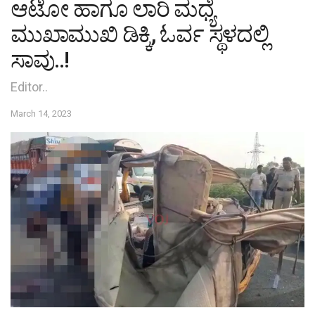
ಆಟೋ ಹಾಗೂ ಲಾರಿ ಮಧ್ಯೆ
ಮುಖಾಮುಖಿ ಡಿಕ್ಕಿ, ಓರ್ವ ಸ್ಥಳದಲ್ಲಿ
ಸಾವು..!
Editor..
March 14, 2023