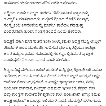
ಶಾಸಕರಾದ ಯಶವಂತರಾಯಗೌಡ ಪಾಟೀಲ ಹೇಳಿದರು.
ಪಟ್ಟಣದ ಮಾಡೆಲ್ ಪಬ್ಲಿಕ್ ಶಾಲೆಯ 10ನೇ ವಾರ್ಷಿಕೋತ್ಸವವನ್ನು
ಉದ್ಘಾಟಿಸಿ ಮಾತನಾಡಿದರು. ಮಕ್ಕಳಿಗೆ ಶಿಕ್ಷಣದ ಜೊತೆಗೆ ಸಂಸ್ಕಾರ,
ಸಂಸ್ಕೃತಿಯ ತಿಳಿವಳಿಕೆಯನ್ನು ಮಾಡೆಲ್ ಶಾಲೆಯು ಮಾಡುತ್ತಾ
ಬಂದಿರುವುದು ತುಂಬಾ ಸಂತಸ ತಂದಿದೆ ಎಂದು ಹೇಳಿದರು.
ಅಧ್ಯಕ್ಷತೆ ವಹಿಸಿ ಮಾತನಾಡಿದ ಇಂಡಿ ಉಲ್ಮಾ ಕಮಿಟಿ ಅಧ್ಯಕ್ಷ ಮುಫ್ತಿ ಅಬ್ದುಲ್
ರಹಿಮಾನ್ ಅರಬ ಮಾತನಾಡಿ, ಸಾಧಿಸುವ ಛಲ ಎಲ್ಲರಲ್ಲಿಯೂ ಆವಶ್ಯಕ.
ಆದರೆ ತಮ್ಮ ಸಾಧನೆಯ ಸಮಯದಲ್ಲಿ ಸಂಕಷ್ಟದಲ್ಲಿರುವವರನ್ನು ರಕ್ಷಣೆ
ಮಾಡುವುದೇ ನಿಜವಾದ ಸಾಧನೆ ಎಂದು ಹೇಳಿದರು.
ದಿವ್ಯ ಸಾನಿಧ್ಯ ಮೌಲಾನಾ ಶಾಕಿರ್ ಹುಸೇನ್ ಕಾಸ್ಮಿ, ಕ್ಷೇತ್ರ ಶಿಕ್ಷಣಾಧಿಕಾರಿ ವಸಂತ
ರಾಠೋಡ, ಉರ್ದು ಸಿ ಆರ್ ಪಿ ಪರ್ವೇಜ್ ಪಟೇಲ್, ಬ್ಲಾಕ್ ಕಾಂಗ್ರೆಸ್ ಅಧ್ಯಕ್ಷ
ಜಾವೇದ್ ಮೋಮಿನ್,ಪುರಸಭೆ ಉಪಾಧ್ಯಕ್ಷ ಇಸ್ಮಾಯಿಲ್ ಅರಬ, ಸದಸ್ಯ
ಅಯೂಬ್ ಬಾಗವಾನ, ಮುಸ್ತಾಕ್ ಅಹಮದ್ ಇಂಡೀಕರ, ಶಬ್ಬೀರ್ ಕಾಜಿ,
ಜಿಲ್ಲಾ ಕಾಂಗ್ರೆಸ್ ಕಾರ್ಯದರ್ಶಿ ಪ್ರಶಾಂತ ಕಾಳೆ, ಅಂಜುಮನ್ ಇಸ್ಲಾಂ ಕಮಿಟಿ
ಅಧ್ಯಕ್ಷ ಅಫಜಲ್ ಹವಾಲ್ದಾರ, ಇಲಿಯಾಸ್ ಸುರತಿ, ಮುದಸ್ಸರ್ ಬಳಗಾನೂರ,