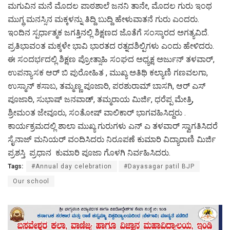
ಮಗುವಿನ ಮನೆ ಮೊದಲ ಪಾಠಶಾಲೆ ಜನನಿ ತಾನೇ, ಮೊದಲ ಗುರು ಇಂಥ
ಮುಗ್ಧ ಮನಸ್ಸಿನ ಮಕ್ಕಳನ್ನು ತಿದ್ದಿ ಬುದ್ದಿ ಹೇಳುವಾತನೆ ಗುರು ಎಂದರು.
‌ಇಂದಿನ‌ ಸ್ಪರ್ಧಾತ್ಮಕ ಜಗತ್ತಿನಲ್ಲಿ ಶಿಕ್ಷಣದ ಜೊತೆಗೆ ಸಂಸ್ಕಾರದ ಅಗತ್ಯವಿದೆ.
ಪ್ರತಿಭಾವಂತ ಮಕ್ಕಳೇ ಭಾವಿ ಭಾರತದ ರತ್ನದಶಿಲ್ಪಿಗಳು ಎಂದು ಹೇಳಿದರು.
ಈ‌‌ ಸಂದರ್ಭದಲ್ಲಿ ಶಿಕ್ಷಣ ಪ್ರೋತ್ಸಾಹಿ ಸಂಘದ ಅಧ್ಯಕ್ಷ ಅರ್ಜುನ್ ತಳವಾರ್,
ಉಪನ್ಯಾಸಕ ಆರ್ ಬಿ ಪುರೋಹಿತ , ಮುಖ್ಯ ಅತಿಥಿ ಕಲ್ಯಾಣಿ ಗಣವಲಗಾ,
ಉಸ್ಮಾನ್ ಕಸಾಬ, ತಮ್ಮಣ್ಣ ಪೂಜಾರಿ, ಪರಶುರಾಮ್ ಬಾಸಗಿ, ಆರ್ ಎಸ್
ಪೂಜಾರಿ, ಸುಭಾಷ್ ಜನವಾಡ್, ತಮ್ಮರಾಯ ಮಿರ್ಜಿ, ಧರೆಪ್ಪ ಮೇತ್ರಿ,
ಶ್ರೀಮಂತ ಜೇವೂರು, ಸಂತೋಷ್ ವಾಲಿಕಾರ್ ಭಾಗವಹಿಸಿದ್ದರು .
ಕಾರ್ಯಕ್ರಮದಲ್ಲಿ ಶಾಲಾ ಮುಖ್ಯ ಗುರುಗಳು ಎನ್ ಎ ತಳವಾರ್ ಸ್ವಾಗತಿಸಿದರೆ
ಸೈನಾಜ್ ಮನಿಯರ್ ವಂದಿಸಿದರು ನಿರೂಪಣೆ ಕುಮಾರಿ ವಿದ್ಯಾರಾಣಿ ಮಿರ್ಜಿ
ಪ್ರಶಸ್ತಿ ಪ್ರಧಾನ ಕುಮಾರಿ ಪೂಜಾ ಗೊಳಗಿ ನಿರ್ವಹಿಸಿದರು.
Tags:
#Annual day celebration
#Dayasagar patil BJP
Our school