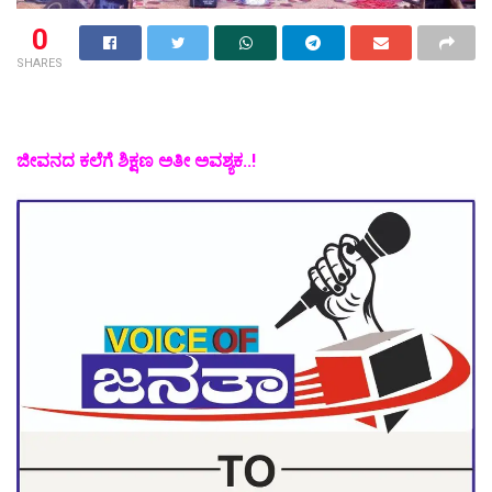
0
SHARES
ಜೀವನದ ಕಲೆಗೆ ಶಿಕ್ಷಣ ಅತೀ ಅವಶ್ಯಕ..!