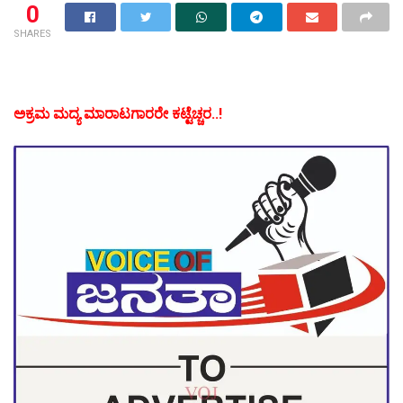
0
SHARES
ಅಕ್ರಮ ಮದ್ಯ ಮಾರಾಟಗಾರರೇ ಕಟ್ಟೆಚ್ಚರ..!