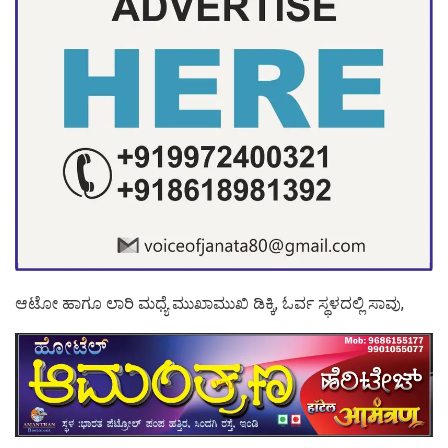
ಆಟೋ ಹಾಗೂ ಲಾರಿ ಮಧ್ಯೆ ಮುಖಾಮುಖಿ ಡಿಕ್ಕಿ, ಓರ್ವ ಸ್ಥಳದಲ್ಲಿ ಸಾವು,