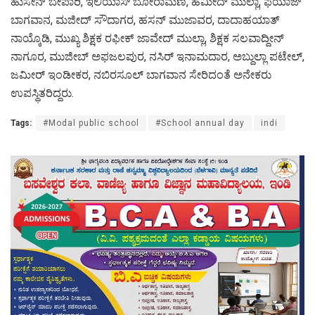
ಹುಸೇನ್ ಬೇಪಾರಿ, ಇಲಿಯಾಸ್ ಬೋರಾಮಣಿ, ಹಮೀದ್ ಮುಲ್ಲಾ, ಫಯಾಜ್
ಬಾಗವಾನ, ಮಜೀದ್ ಸೌದಾಗರ, ಹಸನ್ ಮುಜಾವರ, ದಾದಾಹಯಾತ್
ನಾಯ್ಕೊಡಿ, ಮುಖ್ಯ ಶಿಕ್ಷಕ ರಫೀಕ್ ಜಾವೇದ್ ಮುಲ್ಲಾ, ಶಿಕ್ಷಕ ಸಲವಾದ್ದೀನ್
ನಾಗೂರ, ಮುಜೀಬ್ ಅಫಜಲಪುರ, ನಸಿರ್ ಇನಾಮದಾರ, ಅಬ್ದುಲ್ಲಾ ಪಟೇಲ್,
ಜಮೀರ್ ಇಂಡೀಕರ, ನಬಿರಸೂಲ್ ಬಾಗವಾನ ಸೇರಿದಂತೆ ಅನೇಕರು
ಉಪಸ್ಥಿತರಿದ್ದರು.
Tags:
#Modal public school
#School annual day
indi