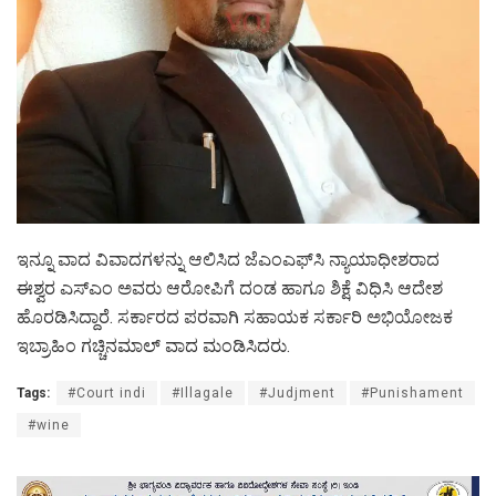
ಇನ್ನೂ ವಾದ ವಿವಾದಗಳನ್ನು ಆಲಿಸಿದ ಜೆಎಂಎಫ್‌ಸಿ ನ್ಯಾಯಾಧೀಶರಾದ
ಈಶ್ವರ ಎಸ್‌ಎಂ ಅವರು ಆರೋಪಿಗೆ ದಂಡ ಹಾಗೂ ಶಿಕ್ಷೆ ವಿಧಿಸಿ ಆದೇಶ
ಹೊರಡಿಸಿದ್ದಾರೆ. ಸರ್ಕಾರದ ಪರವಾಗಿ ಸಹಾಯಕ ಸರ್ಕಾರಿ ಅಭಿಯೋಜಕ
ಇಬ್ರಾಹಿಂ ಗಚ್ಚಿನಮಾಲ್ ವಾದ ಮಂಡಿಸಿದರು.
Tags:
#Court indi
#Illagale
#Judjment
#Punishament
#wine