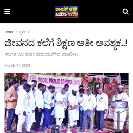
Home
ಸ್ಥಳೀಯ
ಜೀವನದ ಕಲೆಗೆ ಶಿಕ್ಷಣ ಅತೀ ಅವಶ್ಯಕ..!
ಶಾಸಕ ಯಶವಂತರಾಯಗೌಡ ಪಾಟೀಲ..
March 17, 2023