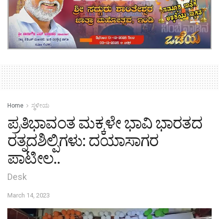
Home
ಸ್ಥಳೀಯ
ಪ್ರತಿಭಾವಂತ ಮಕ್ಕಳೇ ಭಾವಿ ಭಾರತದ
ರತ್ನದಶಿಲ್ಪಿಗಳು‌: ದಯಾಸಾಗರ
ಪಾಟೀಲ..
Desk
March 14, 2023