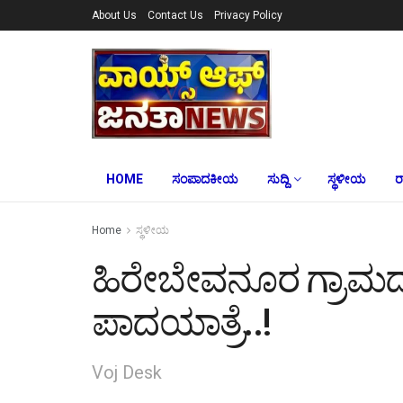
About Us
Contact Us
Privacy Policy
HOME
ಸಂಪಾದಕೀಯ
ಸುದ್ದಿ
ಸ್ಥಳೀಯ
ರ
Home
ಸ್ಥಳೀಯ
ಹಿರೇಬೇವನೂರ ಗ್ರಾಮದಲ್ಲ
ಪಾದಯಾತ್ರೆ..!
Voj Desk