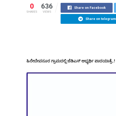
0
636
Share on Facebook
SHARES
VIEWS
Share on telegram
ಹಿರೇಬೇವನೂರ ಗ್ರಾಮದಲ್ಲಿ ಜೆಡಿಎಸ್ ಅಭ್ಯರ್ಥಿ ಪಾದಯಾತ್ರೆ..!