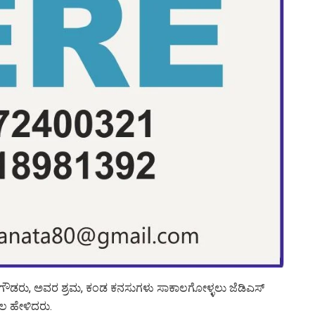
ವೆಗೌಡರು, ಅವರ ಶ್ರಮ, ಕಂಡ ಕನಸುಗಳು ಸಾಕಾಲಗೋಳ್ಳಲು ಜೆಡಿಎಸ್
ಾಟೀಲ ಹೇಳಿದರು.