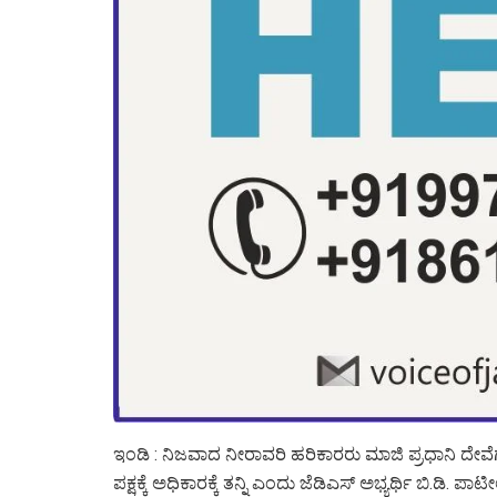
ಇಂಡಿ : ನಿಜವಾದ ನೀರಾವರಿ ಹರಿಕಾರರು ಮಾಜಿ ಪ್ರಧಾನಿ ದೇ
ಪಕ್ಷಕ್ಕೆ ಅಧಿಕಾರಕ್ಕೆ ತನ್ನಿ ಎಂದು ಜೆಡಿಎಸ್ ಅಭ್ಯರ್ಥಿ ಬಿ.ಡಿ. ಪ