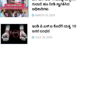
ಗುಲಾಬಿ ಹೂ ನೀಡಿ ಸ್ವಾಗತಿಸಿದ
ಅಧಿಕಾರಿಗಳು
MARCH 25, 2024
ಇಂಡಿ ಪಿ.ಎಸ್.ಐ ಕೊಲೆಗೆ ಯತ್ನ, 10
ಜನರ ಬಂಧನ
JULY 26, 2025