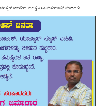
 ಪಂಚರತ್ನ ಯೋಜನೆಯ ಮಹತ್ವ ತಿಳಿಸಿ ಮತಯಾಚನೆ ಮಾಡಿದರು.