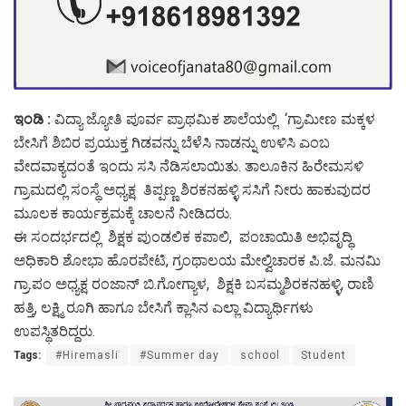
ಇಂಡಿ :
ವಿದ್ಯಾ ಜ್ಯೋತಿ ಪೂರ್ವ ಪ್ರಾಥಮಿಕ ಶಾಲೆಯಲ್ಲಿ ‘ಗ್ರಾಮೀಣ ಮಕ್ಕಳ
ಬೇಸಿಗೆ ಶಿಬಿರ ಪ್ರಯುಕ್ತ ಗಿಡವನ್ನು ಬೆಳೆಸಿ ನಾಡನ್ನು ಉಳಿಸಿ ಎಂಬ
ವೇದವಾಕ್ಯದಂತೆ ಇಂದು ಸಸಿ ನೆಡಿಸಲಾಯಿತು. ತಾಲೂಕಿನ ಹಿರೇಮಸಳಿ
ಗ್ರಾಮದಲ್ಲಿ ಸಂಸ್ಥೆ ಅಧ್ಯಕ್ಷ ತಿಪ್ಪಣ್ಣ ಶಿರಕನಹಳ್ಳಿ ಸಸಿಗೆ ನೀರು ಹಾಕುವುದರ
ಮೂಲಕ ಕಾರ್ಯಕ್ರಮಕ್ಕೆ ಚಾಲನೆ ನೀಡಿದರು.
ಈ ಸಂದರ್ಭದಲ್ಲಿ ಶಿಕ್ಷಕ ಪುಂಡಲಿಕ ಕಪಾಲಿ, ಪಂಚಾಯಿತಿ ಅಭಿವೃದ್ಧಿ
ಅಧಿಕಾರಿ ಶೋಭಾ ಹೊರಪೇಟಿ, ಗ್ರಂಥಾಲಯ ಮೇಲ್ವಿಚಾರಕ ಪಿ.ಜೆ. ಮನಮಿ
ಗ್ರಾ.ಪಂ ಅಧ್ಯಕ್ಷ ರಂಜಾನ್ ಬಿ.ಗೋಗ್ಯಾಳ, ಶಿಕ್ಷಕಿ ಬಸಮ್ಮ‌ಶಿರಕನಹಳ್ಳಿ, ರಾಣಿ
ಹತ್ತಿ, ಲಕ್ಷ್ಮಿ ರೂಗಿ ಹಾಗೂ ಬೇಸಿಗೆ ಕ್ಲಾಸಿನ ಎಲ್ಲಾ ವಿದ್ಯಾರ್ಥಿಗಳು
ಉಪಸ್ಥಿತರಿದ್ದರು.
Tags:
#Hiremasli
#Summer day
school
Student