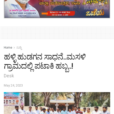
Home
ಸುದ್ದಿ
ಹಳ್ಳಿ ಹುಡಗನ ಸಾಧನೆ..ಮಸಳಿ
ಗ್ರಾಮದಲ್ಲಿ ಪಟಾಕಿ ಹಬ್ಬ..!
Desk
May 24, 2023