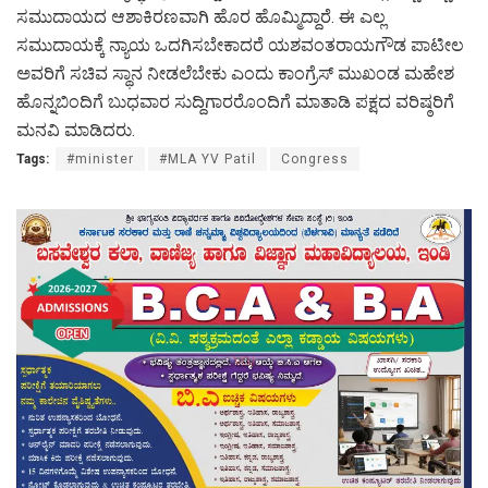
ಸಮುದಾಯದ ಆಶಾಕಿರಣವಾಗಿ ಹೊರ ಹೊಮ್ಮಿದ್ದಾರೆ. ಈ ಎಲ್ಲ
ಸಮುದಾಯಕ್ಕೆ ನ್ಯಾಯ ಒದಗಿಸಬೇಕಾದರೆ ಯಶವಂತರಾಯಗೌಡ ಪಾಟೀಲ
ಅವರಿಗೆ ಸಚಿವ ಸ್ಥಾನ ನೀಡಲೆಬೇಕು ಎಂದು ಕಾಂಗ್ರೆಸ್ ಮುಖಂಡ ಮಹೇಶ
ಹೊನ್ನಬಿಂದಿಗೆ ಬುಧವಾರ ಸುದ್ದಿಗಾರರೊಂದಿಗೆ ಮಾತಾಡಿ ಪಕ್ಷದ ವರಿಷ್ಠರಿಗೆ
ಮನವಿ ಮಾಡಿದರು.
Tags:
#minister
#MLA YV Patil
Congress