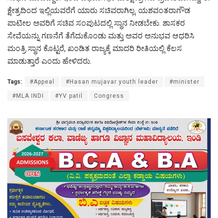
ಕ್ಷೇತ್ರದಿಂದ ಇಲ್ಲಿಯವರೆಗೆ ಯಾರು ಸಚಿವರಾಗಿಲ್ಲ. ಯಶವಂತರಾಗೌಡ
ಪಾಟೀಲ ಅವರಿಗೆ ಸಚಿವ ಸಂಪುಟದಲ್ಲಿ ಸ್ಥಾನ ನೀಡಬೇಕು. ಶಾಸಕರ
ಸೇವೆಯನ್ನು ಗಣನೆಗೆ ತೆಗೆದುಕೊಂಡು ಮತ್ತು ಅವರ ಅನುಭವ ಆಧರಿಸಿ
ಮಂತ್ರಿ ಸ್ಥಾನ ಕೊಟ್ಟರೆ, ಖಂಡಿತ ರಾಜ್ಯಕ್ಕೆ ಮಾದರಿ ರೀತಿಯಲ್ಲಿ ಕೆಲಸ
ಮಾಡುತ್ತಾರೆ ಎಂದು ಹೇಳಿದರು.
Tags:
#Appeal
#Hasan mujavar youth leader
#minister
#MLA INDI
#YV patil
Congress