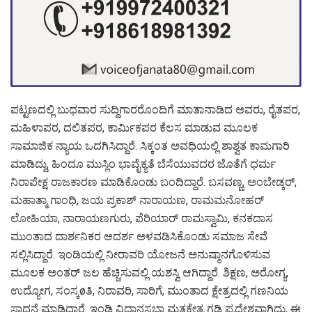
ಪಟ್ಟಣದಲ್ಲಿ ಬುಧವಾರ ಸುದ್ದಿಗಾರರೊಂದಿಗೆ ಮಾತಾನಾಡಿದ ಅವರು, ರೈತಪರ,
ಮಹಿಳಾಪರ, ದಲಿತಪರ, ಕಾರ್ಮಿಕಪರ ಕೆಲಸ ಮಾಡುವ ಮೂಲಕ
ಸಾಮಾಜಿಕ ನ್ಯಾಯ ಒದಗಿಸಿದ್ದಾರೆ. ಸಿಕ್ಕಂತ ಅವಧಿಯಲ್ಲಿ ಶಾಶ್ವತ ಕಾಮಗಾರಿ
ಮಾಡಿದ್ದು, ಹಿಂದೂ ಮುಸ್ಲಿಂ ಭಾವೈಕ್ಯತೆ ಬೆಸೆಯುವದರ ಜೊತೆಗೆ ಧರ್ಮ
ನಿರಾಪೇಕ್ಷ ರಾಜಕಾರಣ ಮಾಡಿಕೊಂಡು ಬಂದಿದ್ದಾರೆ. ಬಸವಣ್ಣ, ಅಂಬೇಡ್ಕರ್,
ಮಹಾತ್ಮಾ ಗಾಂಧಿ, ಜಯ ಪ್ರಕಾಶ್ ನಾರಾಯಣ, ರಾಮಮನೋಹರ್
ಲೋಹಿಯಾ, ನಾರಾಯಣಗುರು, ಪೆರಿಯಾರ್ ರಾಮಸ್ವಾಮಿ, ಕನಕದಾಸ
ಮುಂತಾದ ದಾರ್ಶನಿಕರ ಆದರ್ಶ ಅಳವಡಿಸಿಕೊಂಡು ಸಮಾಜ ಸೇವೆ
ಸಲ್ಲಿಸಿದ್ದಾರೆ. ಇಂಡಿಯಲ್ಲಿ ನೀರಾವರಿ ಯೋಜನೆ ಅನುಷ್ಠಾನಗೊಳಿಸುವ
ಮೂಲಕ ಅಂತರ್ ಜಲ ಹೆಚ್ಚಿಸುವಲ್ಲಿ ಯಶಸ್ವಿ ಆಗಿದ್ದಾರೆ. ಶಿಕ್ಷಣ, ಅರೋಗ್ಯ,
ಉದ್ಯೋಗ, ಸಂಸ್ಕøತಿ, ನಿರಾವರಿ, ಸಾರಿಗೆ, ಮುಂತಾದ ಕ್ಷೇತ್ರದಲ್ಲಿ ಗಣನಿಯ
ಸಾಧನೆ ಮಾಡಿದ್ದಾರೆ. ಇಂಡಿ ವಿಧಾನಸಭಾ ಮತಕ್ಷೇತ್ರ ಗಡಿ ಪ್ರದೇಶವಾಗಿದ್ದು, ಈ