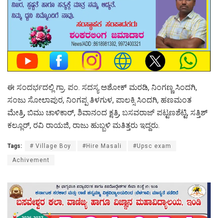
ಈ ಸಂದರ್ಭದಲ್ಲಿ ಗ್ರಾ. ಪಂ. ಸದಸ್ಯ ಅಶೋಕ್ ಮರಡಿ, ನಿಂಗಣ್ಣ ಸಿಂದಗಿ,
ಸಂಜು ಸೋಲಾಪುರ, ನಿಂಗಪ್ಪ ತಿಳಗುಳ, ಪಾಲಕ್ಸಿ ಸಿಂದಗಿ, ಹಣಮಂತ
ಮೇತ್ರಿ, ಬಿಮು ಚಾಳಿಕಾರ್, ಶಿವಾನಂದ ಕ್ಷತ್ರಿ, ಬಸವರಾಜ್ ಪಟ್ಟಣಶೆಟ್ಟಿ, ಸತ್ತಿಶ್
ಕಲ್ಲೂರ್, ರವಿ ರಾಯಜಿ, ರಾಜು ಹುಬ್ಬಳಿ ಮತಿತ್ತರು ಇದ್ದರು.
Tags:
# Village Boy
#Hire Masali
#Upsc exam
Achivement