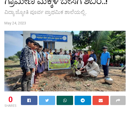
ಗ್ರಾಮೀಣ ಮಕ್ಕಳ ಬೇಸಿಗೆ ಶಿಬಿರ..!
ವಿದ್ಯಾ ಜ್ಯೋತಿ ಪೂರ್ವ ಪ್ರಾಥಮಿಕ ಶಾಲೆಯಲ್ಲಿ..
May 24, 2023
0
SHARES