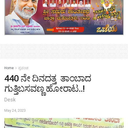
Home
ಪ್ರಪಂಚ
440 ನೇ ದಿನದತ್ತ ತಾಂಬಾದ
ಗುತ್ತಿಬಸವಣ್ಣ ಹೋರಾಟ..!
Desk
May 24, 2023