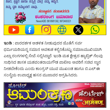
ಇಂಡಿ :
ಪಾರದರ್ಶಕ ಆಡಳಿತ ನೀಡುವುದರ ಜೊತೆಗೆ ಸರ್ವ
ಧರ್ಮಿಯರಿಯನ್ನ ಸಮಾನ ಅವಕಾಶ ಕಲ್ಪಿಸಿಕೊಟ್ಟು ಸಮಾಜಮುಖಿಯಾಗಿ
ಎಲ್ಲಾ ರಂಗಗಳಲ್ಲಿ ಸೇವೆ ಸಲ್ಲಿಸಿದ್ದಾರೆ. ಇಂಡಿ ಮತ ಕ್ಷೇತ್ರದ ಹ್ಯಾಟ್ರಿಕ್ ಗೆಲವು
ಸಾಧಿಸಿದ ಶಾಸಕ ಯಶವಂತರಾಯಗೌಡ ಪಾಟೀಲ ಅವರಿಗೆ ಸಚಿವ ಸ್ಥಾನ
ನೀಡಬೇಕೆಂದು ಎಂದು ಕಾಂಗ್ರಸ್ ಯುವ ಮುಖಂಡ ಹಾಗೂ ಬಿ.ಎಲ್.ಈ
ಸಂಸ್ಥೆಯ ಉಪಾಧ್ಯಕ್ಷ ಹಸನ ಮುಜಾವರ ಆಗ್ರಹಿಸಿದರು.