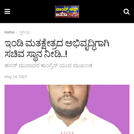
Home
ಸ್ಥಳೀಯ
ಇಂಡಿ ಮತಕ್ಷೇತ್ರದ ಅಭಿವೃದ್ಧಿಗಾಗಿ
ಸಚಿವ ಸ್ಥಾನ ನೀಡಿ..!
ಹಸನ್ ಮುಜಾವರ ಕಾಂಗ್ರೆಸ್ ಯುವ ಮುಖಂಡ
May 24, 2023