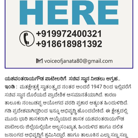
ಯಶವಂತರಾಯಗೌಡ ಪಾಟೀಲರಿಗೆ ಸಚಿವ ಸ್ಥಾನ ನೀಡಲು ಆಗ್ರಹ..
ಇಂಡಿ :
ಮತಕ್ಷೇತ್ರಕ್ಕೆ ಸ್ವಾತಂತ್ರ್ಯದ ನಂತರ ಅಂದರೆ 1947 ರಿಂದ ಇಲ್ಲಿವರೆಗೆ
ಸಚಿವ ಸ್ಥಾನ ದೊರೆಯದೆ ಪ್ರಾದೇಶಿಕ ಅಸಮಾನತೆಯಾಗಿದೆ. ಕಾರಣ
ತಾಲೂಕು ನಂಜುಡಪ್ಪ ಆಯೋಗದ ವರದಿ ಪ್ರಕಾರ ಅತ್ಯಂತ ಹಿಂದುಳಿದಿದೆ.
ಗಡಿ ಪ್ರದೇಶವಾಗಿದ್ದರಿಂದ ಇನ್ನೂ ಅಭಿವೃದ್ಧಿ ಹೊಂದಬೇಕಿದೆ. ಈ ಕ್ಷೇತ್ರದಲ್ಲಿ
ಮೂರು ಭಾರಿ ಶಾಸಕರಾಗಿ ಆಯ್ಕೆಯಾದ ಶಾಸಕ ಯಶವಂತರಾಯಗೌಡ
ಪಾಟೀಲರು ಜಿಲ್ಲೆಯಲ್ಲಿಯೇ ಅಲ್ಪಸಂಖ್ಯಾತ, ಹಿಂದುಳಿದ ಹಾಗೂ ದಲಿತ
ಜನಾಂಗದ ಅಭಿವೃದ್ಧಿಗೆ ಶ್ರಮಿಸಿದ್ದಾರೆ. ಹಾಗೂ ತಾಲೂಕಿನ ಎಲ್ಲಾ ಸಣ್ಣ ಸಣ್ಣ