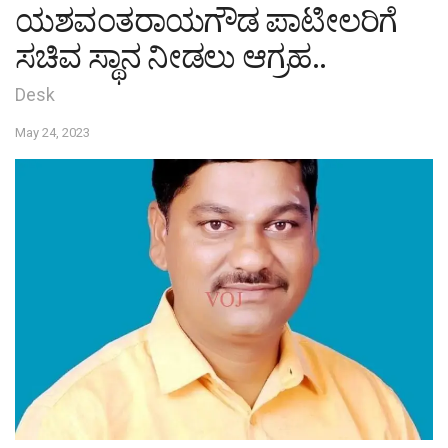
ಯಶವಂತರಾಯಗೌಡ ಪಾಟೀಲರಿಗೆ
ಸಚಿವ ಸ್ಥಾನ ನೀಡಲು ಆಗ್ರಹ..
Desk
May 24, 2023