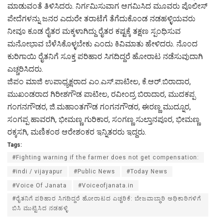
ಮಾಡುವಂತೆ ತಿಳಿಸಿದರು. ನಿರ್ಗಮಿಸುವಾಗ ಆಗಮಿಸಿದ ಮೂವರು ಪೊಲೀಸ್
ಪೇದೆಗಳನ್ನು ಜನರ ಎದುರೇ ತರಾಟೆಗೆ ತೆಗೆದುಕೊಂಡ ನಡಹಳ್ಳಿಯವರು
ನೀವೂ ಕೂಡ ರೈತರ ಮಕ್ಕಳಾಗಿದ್ದು ರೈತರ ಕಷ್ಟಕ್ಕೆ ತಕ್ಷಣ ಸ್ಪಂಧಿಸುವ
ಮನೋಭಾವ ಬೆಳೆಸಿಕೊಳ್ಳಬೇಕು ಎಂದು ಕಿವಿಮಾತು ಹೇಳಿದರು. ನೊಂದ
ಕುರಿಗಾಯಿ ರೈತನಿಗೆ ಸೂಕ್ತ ಪರಿಹಾರ ಸಿಗದಿದ್ದರೆ ಹೋರಾಟ ನಡೆಸುವುದಾಗಿ
ಎಚ್ಚರಿಸಿದರು.
ಜಿಪಂ ಮಾಜಿ ಉಪಾಧ್ಯಕ್ಷರಾದ ಎಂ.ಎಸ್.ಪಾಟೀಲ, ಕೆ.ಆರ್.ಬಿರಾದಾರ,
ಮುಖಂಡರಾದ ಗಿರೀಶಗೌಡ ಪಾಟೀಲ, ರವೀಂದ್ರ ಬಿರಾದಾರ, ಮುದಕಪ್ಪ
ಗಂಗನಗೌಡರ, ಜಿ.ಮಹಾಂತಗೌಡ ಗಂಗನಗೌಡರ, ಈರಣ್ಣ ಮುದ್ನೂರ,
ಸಂಗಪ್ಪ ಹಾವರಗಿ, ಭೀಮಣ್ಣ ಗುರಿಕಾರ, ಸಂಗಣ್ಣ ಸುಲ್ತಾನಪೂರ, ಭೀಮಣ್ಣ
ರಕ್ಕಸಗಿ, ಮಣಿಕಂಠ ಆರೇಶಂಕರ ಇನ್ನಿತರರು ಇದ್ದರು.
Tags:
#Fighting warning if the farmer does not get compensation:
#indi / vijayapur
#Public News
#Today News
#Voice Of Janata
#Voiceofjanata.in
#ರೈತನಿಗೆ ಪರಿಹಾರ ಸಿಗದಿದ್ದರೆ ಹೋರಾಟದ ಎಚ್ಚರಿಕೆ: ಬೇಜವಾಬ್ಧಾರಿ ಅಧಿಕಾರಿಗಳಿಗೆ
ಬಿಸಿ ಮುಟ್ಟಿಸಿದ ನಡಹಳ್ಳಿ