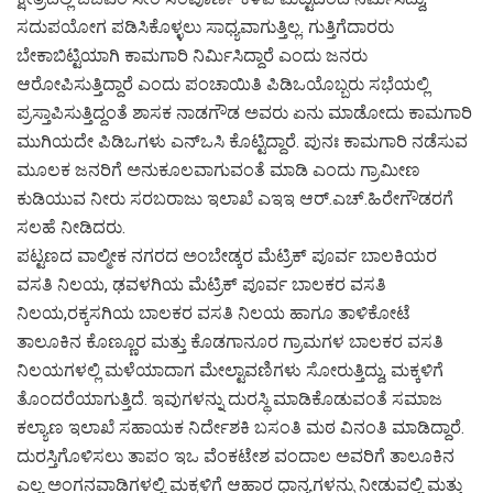
ಸದುಪಯೋಗ ಪಡಿಸಿಕೊಳ್ಳಲು ಸಾಧ್ಯವಾಗುತ್ತಿಲ್ಲ. ಗುತ್ತಿಗೆದಾರರು
ಬೇಕಾಬಿಟ್ಟಿಯಾಗಿ ಕಾಮಗಾರಿ ನಿರ್ಮಿಸಿದ್ದಾರೆ ಎಂದು ಜನರು
ಆರೋಪಿಸುತ್ತಿದ್ದಾರೆ ಎಂದು ಪಂಚಾಯಿತಿ ಪಿಡಿಒಯೊಬ್ಬರು ಸಭೆಯಲ್ಲಿ
ಪ್ರಸ್ತಾಪಿಸುತ್ತಿದ್ದಂತೆ ಶಾಸಕ ನಾಡಗೌಡ ಅವರು ಏನು ಮಾಡೋದು ಕಾಮಗಾರಿ
ಮುಗಿಯದೇ ಪಿಡಿಒಗಳು ಎನ್‌ಒಸಿ ಕೊಟ್ಟಿದ್ದಾರೆ. ಪುನಃ ಕಾಮಗಾರಿ ನಡೆಸುವ
ಮೂಲಕ ಜನರಿಗೆ ಅನುಕೂಲವಾಗುವಂತೆ ಮಾಡಿ ಎಂದು ಗ್ರಾಮೀಣ
ಕುಡಿಯುವ ನೀರು ಸರಬರಾಜು ಇಲಾಖೆ ಎಇಇ ಆರ್.ಎಚ್.ಹಿರೇಗೌಡರಗೆ
ಸಲಹೆ ನೀಡಿದರು.
ಪಟ್ಟಣದ ವಾಲ್ಮೀಕ ನಗರದ ಅಂಬೇಡ್ಕರ ಮೆಟ್ರಿಕ್ ಪೂರ್ವ ಬಾಲಕಿಯರ
ವಸತಿ ನಿಲಯ, ಢವಳಗಿಯ ಮೆಟ್ರಿಕ್ ಪೂರ್ವ ಬಾಲಕರ ವಸತಿ
ನಿಲಯ,ರಕ್ಕಸಗಿಯ ಬಾಲಕರ ವಸತಿ ನಿಲಯ ಹಾಗೂ ತಾಳಿಕೋಟೆ
ತಾಲೂಕಿನ ಕೊಣ್ಣೂರ ಮತ್ತು ಕೊಡಗಾನೂರ ಗ್ರಾಮಗಳ ಬಾಲಕರ ವಸತಿ
ನಿಲಯಗಳಲ್ಲಿ ಮಳೆಯಾದಾಗ ಮೇಲ್ಟಾವಣಿಗಳು ಸೋರುತ್ತಿದ್ದು, ಮಕ್ಕಳಿಗೆ
ತೊಂದರೆಯಾಗುತ್ತಿದೆ. ಇವುಗಳನ್ನು ದುರಸ್ಥಿ ಮಾಡಿಕೊಡುವಂತೆ ಸಮಾಜ
ಕಲ್ಯಾಣ ಇಲಾಖೆ ಸಹಾಯಕ ನಿರ್ದೇಶಕಿ ಬಸಂತಿ ಮಠ ವಿನಂತಿ ಮಾಡಿದ್ದಾರೆ.
ದುರಸ್ತಿಗೊಳಿಸಲು ತಾಪಂ ಇಒ ವೆಂಕಟೇಶ ವಂದಾಲ ಅವರಿಗೆ ತಾಲೂಕಿನ
ಎಲ್ಲ ಅಂಗನವಾಡಿಗಳಲ್ಲಿ ಮಕ್ಕಳಿಗೆ ಆಹಾರ ಧಾನ್ಯಗಳನ್ನು ನೀಡುವಲ್ಲಿ ಮತ್ತು