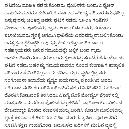
ಘಟನೆಯ ಮಾಹಿತಿ ಪಡೆದುಕೊಂಡರು. ಪೊಲೀಸರು ಬಂದು ಎಫೈಆರ್
ದಾಖಲಿಸುವವರೆಗೂ ಕುರಿಗಾಹಿಗೆ ಸರ್ಕಾರದ ಸೌಲಭ್ಯ, ಪರಿಹಾರ ಸಿಗುವುದಿಲ್ಲ
ಎನ್ನುವುದನ್ನು ಅರಿತಿದ್ದ ಅವರು ಘಟನೆ ನಡೆದು ೧೨-೧೩ ಗಂಟೆಗಳ
ಮೇಲಾದರೂ ಪೊಲೀಸರು, ಗ್ರಾಮ ಪಂಚಾಯಿತಿಯವರು, ಕಂದಾಯ
ಇಲಾಖೆಯವರು ಸ್ಥಳಕ್ಕೆ ಆಗಮಿಸಿ ಘಟನೆಯ ವಿವರವನ್ನು ದಾಖಲಿಸಿಕೊಂಡು
ಅಗತ್ಯ ಕ್ರಮ ಕೈಕೊಳ್ಳದಿರುವುದನ್ನು ಕೇಳಿ ಆಕ್ರೋಶಭರಿತರಾದರು.
ನಡಹಳ್ಳಿಯವರು ಬರುವ ಸಮಯದಲ್ಲೇ ಅಲ್ಲಿಗೆ ಬಂದ ಗ್ರಾಮ
ಆಡಳಿತಾಧಿಕಾರಿ ಗಂಗಾಧರ ಜೂಲಗುಡ್ಡ ಅವರನ್ನು ತರಾಟೆಗೆ ತೆಗೆದುಕೊಂಡು
ಘಟನೆ ನಡೆದು ಬಹಳಷ್ಟು ಸಮಯವಾದರೂ ನೊಂದ ಕುರಿಗಾಹಿಗೆ ತಾತ್ಕಾಲಿಕ
ಪರಿಹಾರ ಏಕೆ ವಿತರಿಸಿಲ್ಲ ಎಂದು ಹರಿಹಾಯ್ದರು. ಸ್ಥಳದಲ್ಲಿದ್ದ ಪಶು
ಸಂಗೋಪನಾ ಇಲಾಖೆಯ ವೈದ್ಯರ ಕಾರ್ಯವನ್ನು ಪ್ರಶಂಶಿಸಿದ ಅವರು
ಸರಿಯಾದ ವರದಿ ತಯಾರಿಸಿ ಕುರಿಗಾಹಿಗೆ ಸರ್ಕರ ನಿಗದಿಪಡಿಸಿದ ಪರಿಹಾರ
ದೊರಕಿಸಿಕೊಡುವಂತೆ ತಿಳಿಸಿದರು. ಪಿಎಸೈ ಜೊತೆ ಮೋಬೈಲ್ ಫೋನ್‌ನಲ್ಲಿ
ಮಾತನಾಡಿ ಇದುವರೆಗೂ ಪೊಲೀಸರನ್ನು ಕಳಿಸದೆ, ಎಫ್‌ಐಆರ್ ದಾಖಲಿಸದೆ
ಬೇಜವಾಬ್ಧಾರಿ ತೋರಿದ ನಡವಳಿಕೆಯನ್ನು ಖಂಡಿಸಿ ಕೂಡಲೇ ಪೊಲೀಸರನ್ನು
ಸ್ಥಳಕ್ಕೆ ಕಳಿಸುವಂತೆ ತಿಳಿಸಿದರು. ಪಿಡಿಓ ಮುರುಗೆಮ್ಮ ಪೀರಾಪುರ ಅವರಿಗೆ
ಸೂಚಿಸಿ ತಕ್ಷಣ ಗಾಯಗೊಂಡ, ಬದುಕುಳಿದ ಕುರಿಗಳಿಗೆ ಮೇವಿನ ವ್ಯವಸ್ಥೆ