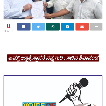
0
SHARES
ಏಮ್ಸ್ ಆಸ್ಪತ್ರೆ ಸ್ಥಾಪನೆ ನನ್ನ ಗುರಿ : ಸಚಿವ ಶಿವಾನಂದ