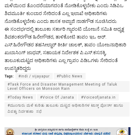
ಮಳೆಯಿಂದ ತೊಂದರೆಯಾಗದಂತೆ ನೋಡಿಕೊಳ್ಳಬೇಕು ಎಂದು ಸಿಡಿಪಿಒ
ಶಿವಮೂರ್ತಿ ಕುಂಬಾರ ಸೇರಿದಂತೆ ಎಲ್ಲ ಇಲಾಖೆ ಅಧಿಕಾರಿಗಳು
ನೋಡಿಕೊಳ್ಳಬೇಕು ಎಂದು ಶಾಸಕ ಅಪ್ಪಾಜಿ ನಾಡಗೌಡ ಸೂಚಿಸಿದರು.
ಈ ಸಂದರ್ಭದಲ್ಲಿ ತಾಲೂಕಾ ಸರ್ಕಾರಿ ಗ್ಯಾರಂಟಿ ಯೋಜನೆ ಸಮಿತಿ ಅಧ್ಯಕ್ಷ
ಶಿವಶಂಕರಗೌಡ ಹಿರೇಗೌಡರ, ತಾಳಿಕೋಟಿ ತಾಪಂ ಇಒ ಆರ್.
ಎಸ್.ಹಿರೇಗೌಡರ ತಹಸೀಲ್ದಾರ್ ಕೀರ್ತಿ ಚಾಲಕ್, ತಾಪಂ ಯೋಜನಾಧಿಕಾರಿ
ಖುಬಾಸಿಂಗ್ ಜಾಧವ್, ಸಹಾಯಕ ನಿರ್ದೇಶಕ ಪಿ.ಎಸ್.ಕಸನಕ್ಕಿ,
ತಾಲೂಕುಮಟ್ಟದ ಅಧಿಕಾರಿಗಳು ಎಲ್ಲ ಗ್ರಾಪಂ ಪಿಡಿಒಗಳು ಸೇರಿದಂತೆ
ಉಪಸ್ಥಿತರಿದ್ದರು
Tags:
#indi / vijayapur
#Public News
#Task Force and Disaster Management Meeting of Taluk
Level Officers on Monsoon Rain
#Today News
#Voice Of Janata
#Voiceofjanata.in
#ಮುಂಗಾರು ಮಳೆ ಕುರಿತು ತಾಲೂಕು ಮಟ್ಟದ ಅಧಿಕಾರಿಗಳ ಟಾಸ್ಕ್ ಪೋರ್ಸ್ ಹಾಗೂ
ವಿಪತ್ತು ನಿರ್ವಹಣಾ ಸಭೆ