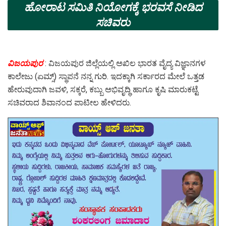
ಹೋರಾಟ ಸಮಿತಿ ನಿಯೋಗಕ್ಕೆ ಭರವಸೆ ನೀಡಿದ
ಸಚಿವರು
ವಿಜಯಪುರ
: ವಿಜಯಪುರ ಜಿಲ್ಲೆಯಲ್ಲಿ ಅಖಿಲ ಭಾರತ ವೈದ್ಯ ವಿಜ್ಞಾನಗಳ
ಕಾಲೇಜು (ಏಮ್ಸ್) ಸ್ಥಾಪನೆ ನನ್ನ ಗುರಿ. ಇದಕ್ಕಾಗಿ ಸರ್ಕಾರದ ಮೇಲೆ ಒತ್ತಡ
ಹೇರುವುದಾಗಿ ಜವಳಿ, ಸಕ್ಕರೆ, ಕಬ್ಬು ಅಭಿವೃದ್ಧಿ ಹಾಗೂ ಕೃಷಿ ಮಾರುಕಟ್ಟೆ
ಸಚಿವರಾದ ಶಿವಾನಂದ ಪಾಟೀಲ ಹೇಳಿದರು.