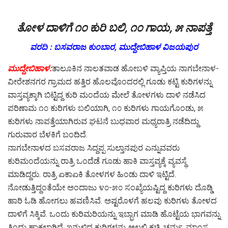
ತೋಳ ದಾಳಿಗೆ ೧೦ ಕುರಿ ಬಲಿ, ೧೦ ಗಾಯ, ೫ ನಾಪತ್ತೆ
ವರದಿ : ಬಸವರಾಜ ಕುಂಬಾರ, ಮುದ್ದೇಬಿಹಾಳ ವಿಜಯಪುರ
ಮುದ್ದೇಬಿಹಾಳ:
ತಾಲೂಕಿನ ನಾಲತವಾಡ ಹೋಬಳಿ ವ್ಯಾಪ್ತಿಯ ನಾಗಬೇನಾಳ-
ವೀರೇಶನಗರ ಗ್ರಾಮದ ಹತ್ತಿರ ಹೊಲವೊಂದರಲ್ಲಿ ಗೂಡು ಕಟ್ಟಿ ಕುರಿಗಳನ್ನು
ವಾಸ್ತವ್ಯಕ್ಕಾಗಿ ಬಿಟ್ಟಿದ್ದ ಕುರಿ ಮಂದೆಯ ಮೇಲೆ ತೋಳಗಳು ದಾಳಿ ನಡೆಸಿದ
ಪರಿಣಾಮ ೧೦ ಕುರಿಗಳು ಬಲಿಯಾಗಿ, ೧೦ ಕುರಿಗಳು ಗಾಯಗೊಂಡು, ೫
ಕುರಿಗಳು ನಾಪತ್ತೆಯಾಗಿರುವ ಘಟನೆ ಬುಧವಾರ ಮಧ್ಯರಾತ್ರಿ ನಡೆದಿದ್ದು
ಗುರುವಾರ ಬೆಳಕಿಗೆ ಬಂದಿದೆ.
ನಾಗಬೇನಾಳದ ಬಸವರಾಜ ಸಿದ್ದಪ್ಪ ಸುಲ್ತಾನಪುರ ಎನ್ನುವವರು
ಕುರಿಮಂದೆಯನ್ನು ರಾತ್ರಿ ಒಂದೆಡೆ ಗೂಡು ಹಾಕಿ ವಾಸ್ತವ್ಯಕ್ಕೆ ವ್ಯವಸ್ಥೆ
ಮಾಡಿದ್ದರು. ರಾತ್ರಿ ಏಕಾಏಕಿ ತೋಳಗಳ ಹಿಂಡು ದಾಳಿ ಇಟ್ಟಿದೆ.
ನೋಡುತ್ತಿದ್ದಂತೆಯೇ ಅಂದಾಜು ೪೦-೫೦ ಸಂಖ್ಯೆಯಷ್ಟಿದ್ದ ಕುರಿಗಳು ದೊಡ್ಡಿ
ಹಾರಿ ಓಡಿ ಹೋಗಲು ಹವಣಿಸಿವೆ. ಅಷ್ಟರೊಳಗೆ ಹಲವು ಕುರಿಗಳು ತೋಳದ
ದಾಳಿಗೆ ಸಿಕ್ಕಿವೆ. ಒಂದು ಕುರಿಮರಿಯನ್ನು ಇಬ್ಭಾಗ ಮಾಡಿ ಹೊಟ್ಟೆಯ ಭಾಗವನ್ನು
ತಿಂದು ಹಾಕಲಾಗಿದೆ. ಇನ್ನುಳಿದ ಕುರಿಗಳನ್ನು ಅಲ್ಲಲ್ಲಿ ಕಚ್ಚಿ, ಚರ್ಮ, ಮಾಂಸ