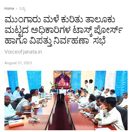
Home
ಸುದ್ದಿ
ಮುಂಗಾರು ಮಳೆ ಕುರಿತು ತಾಲೂಕು
ಮಟ್ಟದ ಅಧಿಕಾರಿಗಳ ಟಾಸ್ಕ್ ಪೋರ್ಸ್
ಹಾಗೂ ವಿಪತ್ತು ನಿರ್ವಹಣಾ ಸಭೆ
Voiceofjanata.in
August 31, 2025