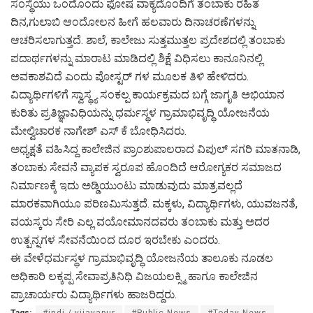
ಸಂಸ್ಥೆಯು ಒಂದೊಂದು ಫೋಷ ವಾಕ್ಯದೊಂದಿಗೆ ತಂಬಾಕು ರಹಿತ
ದಿನ,ಗುಲಾಬಿ ಆಂದೋಲನ ಹೀಗೆ ಹಲವಾರು ದಿನಾಚರಣೆಗಳನ್ನು
ಆಚರಿಸಲಾಗುತ್ತದೆ. ಶಾಲೆ, ಕಾಲೇಜು ಸುತ್ತಮುತ್ತಲ ಪ್ರದೇಶದಲ್ಲಿ ತಂಬಾಕು
ಪದಾರ್ಥಗಳನ್ನು ಮಾರಾಟ ಮಾಡಿದಲ್ಲಿ ಶಿಕ್ಷೆ ವಿಧಿಸಲು ಕಾನೂನಿನಲ್ಲಿ
ಅವಕಾಶವಿದೆ ಎಂದು ಪೋಸ್ಟರ್ ಗಳ ಮೂಲಕ ತಿಳಿ ಹೇಳಿದರು.
ವಿದ್ಯಾರ್ಥಿಗಳಿಗೆ ಸ್ವಾಸ್ಥ್ಯ ಸಂಕಲ್ಪ ಕಾರ್ಯಕ್ರಮದ ಬಗ್ಗೆ ಜಾಗೃತಿ ಅಭಿಯಾನ
ಕುರಿತು ಪ್ರತಿಜ್ಞಾವಿಧಿಯನ್ನು ಧರ್ಮಸ್ಥಳ ಗ್ರಾಮಾಭಿವೃದ್ಧಿ ಯೋಜನೆಯ
ಮೇಲ್ವಿಚಾರಕ ನಾಗೇಶ್ ಎಸ್ ಕೆ ಬೋಧಿಸಿದರು.
ಅಧ್ಯಕ್ಷತೆ ವಹಿಸಿದ್ದ ಕಾಲೇಜಿನ ಪ್ರಾಂಶುಪಾಲರಾದ ವಿಪುಲ್ ಸಗರಿ ಮಾತನಾಡಿ,
ತಂಬಾಕು ಸೇವನೆ ವ್ಯಾಪಕ ಸ್ವರೂಪ ಹೊಂದಿದೆ ಆರೋಗ್ಯಕರ ಸಮಾಜದ
ನಿರ್ಮಾಣಕ್ಕೆ ಇದು ಅಡ್ಡಿಯುಂಟು ಮಾಡುವುದು ಮಾತ್ರವಲ್ಲದೆ
ಮಾರಕವಾಗಿಯೂ ಪರಿಣಮಿಸುತ್ತದೆ. ಮಕ್ಕಳು, ವಿದ್ಯಾರ್ಥಿಗಳು, ಯುವಜನತೆ,
ವಯಸ್ಕರು ಸೇರಿ ಎಲ್ಲ ವಯೋಮಾನದವರು ತಂಬಾಕು ಮತ್ತು ಅದರ
ಉತ್ಪನ್ನಗಳ ಸೇವನೆಯಿಂದ ದೂರ ಇರಬೇಕು ಎಂದರು.
ಈ ವೇಳೆಧರ್ಮಸ್ಥಳ ಗ್ರಾಮಾಭಿವೃದ್ಧಿ ಯೋಜನೆಯ ತಾಲೂಕು ನೂಡಲ
ಅಧಿಕಾರಿ ಲಕ್ಕಪ್ಪ ಸೇವಾಪ್ರತಿನಿಧಿ ವಿಜಯಲಕ್ಸ್ಮಿ ಹಾಗೂ ಕಾಲೇಜಿನ
ಪ್ರಾಚಾರ್ಯರು ವಿದ್ಯಾರ್ಥಿಗಳು ಹಾಜರಿದ್ದರು.