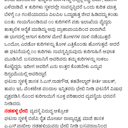
ಎಳೆದಾಡಿವೆ. ೯ ಕುರಿಗಳು ಸ್ಥಳದಲ್ಲೇ ಸಾವನ್ನಪ್ಪಿದರೆ ಒಂದು ಕುರಿತ ಮಾತ್ರ
ಬೆಳಿಗ್ಗೆ ೧೨ ಗಂಟೆಯಾದರೂ ವಿಲವಿಲ ಒದ್ದಾಡುತ್ತ ಜೀವ ಹಿಡಿದದ್ದು ಕಂಡು
ಬಂತು. ಗಾಯಗೊಂಡಿರುವ ೧೦ ಕುರಿಗಳಿಗೆ ಪಶು ಇಲಾಖೆಯ ವೈದ್ಯರು
ತಾತ್ಕಾಲಿಕ ಆರೈಕೆ ಮಾಡಿದ್ದು ಅವು ಪ್ರಾಣಾಪಾಯದಿಂದ ಪಾರಾಗಿವೆ.
ಈ ಭಾಗದಲ್ಲಿ ಆಗಾಗ ಕುರಿಗಳ ಮೇಲೆ ತೋಳಗಳ ದಾಳಿ ನಡೆಯುತ್ತದೆ
ಒಂದೋ, ಎರಡೋ ಕುರಿಗಳನ್ನು ತೋಳ ಎತ್ತಿಕೊಂಡು ಹೋಗುತ್ತವೆ. ಆದರೆ
ಈ ಘಟನೆಯಲ್ಲಿ ೧೦ ಕುರಿಗಳು ಸಾವನ್ನಪ್ಪಿರುವುದು ಕುರಿಗಾಹಿಗೆ ಆಘಾತ
ಮೂಡಿಸಿದೆ. ಬಸವರಾಜನಿಗೆ ಅವರಿವರು ತಮ್ಮ ಕುರಿಗಳನ್ನು ಸಾಕಲು
ಕೊಟ್ಟಿದ್ದರು. ಇದೀಗ ಅವರಿಗೆ ಏನು ಉತ್ತರ ಕೊಡಬೇಕು ಎನ್ನುವ
ದಿಗ್ಭçಮೆಯಲ್ಲಿ ಅವರಿದ್ದಾರೆ.
ಘಟನಾ ಸ್ಥಳಕ್ಕೆ ಶಾಸಕ ಸಿ.ಎಸ್.ನಾಡಗೌಡ, ತಹಶೀಲ್ದಾರ್ ಕೀರ್ತಿ ಚಾಲಕ್,
ತಾಪಂ ಇಓ ವೆಂಕಟೇಶ ವಂದಾಲ ಇನ್ನಿತರರು ಭೇಟಿ ನೀಡಿ ಘಟನೆಗೆ ವಿಷಾಧ
ವ್ಯಕ್ತಪಡಿಸಿ ನೊಂದ ಕುರಿಗಾಯಿಗೆ ಸೂಕ್ತ ಪರಿಹಾರದ ವ್ಯವಸ್ಥೆಯ ಭರವಸೆ
ನೀಡಿದರು.
ನಡಹಳ್ಳಿ ಭೇಟಿ
: ವ್ಯವಸ್ಥೆ ವಿರುದ್ಧ ಆಕ್ರೋಶ
ಘಟನಾ ಸ್ಥಳಕ್ಕೆ ಬಿಜೆಪಿ ರೈತ ಮೋರ್ಚಾ ರಾಜ್ಯಾಧ್ಯಕ್ಷ, ಮಾಜಿ ಶಾಸಕ
ಎ.ಎಸ್.ಪಾಟೀಲ ನಡಹಳ್ಳಿಯವರು ಭೇಟಿ ನೀಡಿ ಬಸವರಾಜನಿಂದ