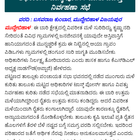
ನಿರ್ವಹಣಾ ಸಭೆ
ವರದಿ : ಬಸವರಾಜ ಕುಂಬಾರ, ಮುದ್ದೇಬಿಹಾಳ ವಿಜಯಪುರ
ಮುದ್ದೇಬಿಹಾಳ
: ಈ ಬಾರಿ ಕ್ಷೇತ್ರದಲ್ಲಿ ವಿಪರೀತ ಮಳೆ ಸುರಿದಿದ್ದು, ಕೃಷ್ಣಾ ನದಿ
ಸೇರಿದಂತೆ ವಿವಿಧ ಗ್ರಾಮಗಳಲ್ಲಿ ಜನಜೀವನಕ್ಕೆ ಯಾವುದೇ ಆಸ್ತಿಪಾಸ್ತಿಗೆ
ಹಾನಿಯಾಗದಂತೆ ಮುನ್ನಚ್ಚರಿಕೆ ಕ್ರಮ ಈ ನಿಟ್ಟಿನಲ್ಲಿ ಅಯಾ ಗ್ರಾಪಂ
ಪಿಡಿಒಗಳು ಗ್ರಾಮಗಳಲ್ಲಿ ಡಂಗೂರ ಸಾರಿ ಜಾಗೃತಿ ಮೂಡಿಸಬೇಕು.
ಅಧಿಕಾರಿಗಳು ನಿರ್ಲಕ್ಷ್ಯ ತೋರಿಬಾರದು ಎಂದು ಶಾಸಕ ಹಾಗೂ ಕೆಎಸ್‌ಡಿಎಲ್
ಅಧ್ಯಕ್ಷ ನಾಡಗೌಡ(ಅಪ್ಪಾಜಿ) ಹೇಳಿದರು.
ಪಟ್ಟಣದ ತಾಲ್ಲೂಕು ಪಂಚಾಯತ ಸಭಾ ಭವನದಲ್ಲಿ ನಡೆದ ಮುಂಗಾರು ಮಳೆ
ಕುರಿತು ತಾಲೂಕು ಮಟ್ಟದ ಅಧಿಕಾರಿಗಳ ಟಾಸ್ಕ್ ಪೋರ್ಸ್ ಹಾಗೂ ವಿಪತ್ತು
ನಿರ್ವಹಣಾ ಕುರಿತು ನಡೆದ ಸಭೆಯಲ್ಲಿ ಮಾತನಾಡಿದರು. ಈ ಬಾರಿ ಉತ್ತಮ
ಮಳೆಯಾಗಿದ್ದರಿಂದ ರೈತರು ಉತ್ತಮ ಕನಸು ಕಂಡಿದ್ದರು. ಆದರೆ ವಿಪರೀತ
ಮಳೆಯಿಂದಾಗಿ ರೈತರು ಕಂಗಾಲಾಗಿದ್ದಾರೆ. ಯಾವುದೇ ಕಾರಣಕ್ಕೂ ರೈತರಿಗೆ,
ಅನ್ಯಾಯವಾಗದಂತೆ ನೋಡಿಕೊಳ್ಳಬೇಕು. ತಾಲೂಕು ಕೃಷಿ ಇಲಾಖೆ ಪ್ರತಿ ರೈತನ
ಹೊಲಗಳಿಗೆ ತೆರಳಿ ಬೆಳೆ ನಷ್ಟದ ಬಗ್ಗೆ ಸಮಗ್ರ ವರದಿ ಸಲ್ಲಿಸಬೇಕು. ಇದರಿಂದ
ಪರಿಹಾರದ ಜತೆಗೆ ಆರ್ಥಿಕ ನೆರವು ನೀಡಲು ಅನುಕೂಲವಾಗುತ್ತದೆ ಎಂದರು.