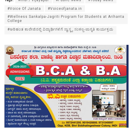
Tags:
#indi / vijayapur
#Public News
#Today News
#Voice Of Janata
#Voiceofjanata.in
#Wellness Sankalpa-Jagriti Program for Students at Arihanta
College
#ಅರಿಹಂತ ಕಾಲೇಜಿನಲ್ಲಿ ವಿದ್ಯಾರ್ಥಿಗಳಿಗೆ ಸ್ವಾಸ್ಥ್ಯ ಸಂಕಲ್ಪ-ಜಾಗೃತಿ ಕಾರ್ಯಕ್ರಮ