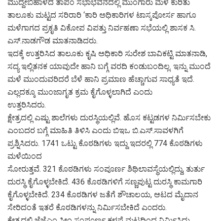
ಮುದ್ದೇಬಿಹಾಳದ ತಾಪಂ ಸಭಾಭವನದಲ್ಲಿ ಮುಂಗಾರು ಮಳೆ ಕುರಿತು
ತಾಲೂಕು ಮಟ್ಟದ ಸರಿರಾರಿ ‘ಕಾರಿ ಅಧಿಕಾರಿಗಳ ಟಾಸ್ಕಪೋರ್ಸ ಹಾಗೂ
ಮಳೆಗಾಗದ ಪ್ರಕೃತಿ ವಿಕೋಪ ವಿಪತ್ತು ನಿರ್ವಹಣಾ ಸಭೆಯಲ್ಲಿ ಶಾಸಕ ಸಿ.
ಎಸ್.ನಾಡಗೌಡ ಮಾತನಾಡಿದರು.
ಇದಕ್ಕೆ ಉತ್ತರಿಸಿದ ತಾಲೂಕು ಕೃಷಿ ಅಧಿಕಾರಿ ಸುರೇಶ ಬಾವಿಕಟ್ಟಿ ಮಾತನಾಡಿ,
ಸದ್ಯ ಇಲ್ಲಿತನಕ ಯಾವುದೇ ಹಾನಿ ಬಗ್ಗೆ ವರದಿ ಕಂಡುಬಂದಿಲ್ಲ. ಇನ್ನು ಮುಂದೆ
ಮಳೆ ಮುಂದುವರಿದರೆ ಬೆಳೆ ಹಾನಿ ಪ್ರಮಾಣ ಹೆಚ್ಚಾಗುವ ಸಾಧ್ಯತೆ ಇದೆ.
ಎಲ್ಲದಕ್ಕೂ ಮುಂಜಾಗೃತ ಕ್ರಮ ಕೈಗೊಳ್ಳಲಾಗಿದೆ ಎಂದು
ಉತ್ತರಿಸಿದರು.
ಕ್ಷೇತ್ರದಲ್ಲಿ ಎಷ್ಟು ಶಾಲೆಗಳು ದುರಸ್ಥಿಯಲ್ಲಿವೆ. ಹೊಸ ಕಟ್ಟಡಗಳ ನಿರ್ಮಿಸಬೇಕು
ಎಂಬದರ ಬಗ್ಗೆ ಮಾಹಿತಿ ತಿಳಿಸಿ ಎಂದು ಬಿಇಒ ಬಿ.ಎಸ್.ಸಾವಳಗಿಗೆ
ಪ್ರಶ್ನಿಸಿದರು. 1741 ಒಟ್ಟು ಕೊಠಡಿಗಳು ಇದ್ದು ಇದರಲ್ಲಿ 774 ಕೊಠಡಿಗಳು
ಮಳೆಯಿಂದ
ಸೋರುತ್ತವೆ. 321 ಕೊಠಡಿಗಳು ಸಂಪೂರ್ಣ ಶಿಥಿಲಾವಸ್ಥೆಯಲ್ಲಿದ್ದು, ತುರ್ತು
ದುರಸ್ಥಿ ಕೈಗೊಳ್ಳಬೇಕಿದೆ. 436 ಕೊಠಡಿಗಳಿಗೆ ಸಣ್ಣಪುಟ್ಟ ದುರಸ್ಥಿ ಕಾಮಗಾರಿ
ಕೈಗೊಳ್ಳಬೇಕಿದೆ. 234 ಕೊಠಡಿಗಳ ಜತೆಗೆ ಶೌಚಾಲಯ, ಆಟದ ಮೈದಾನ
ಸೇರಿದಂತೆ ಇತರೆ ಕೊಠಡಿಗಳನ್ನು ನಿರ್ಮಿಸಬೇಕಿದೆ ಎ೦ದರು.
ಕ್ಷೇತ್ರದಲ್ಲಿ ಜೆಜೆಎಂ ಸೀಂ ಸಂಪೂರ್ಣ ಕಳಪೆ ಮಟ್ಟದಿಂದ ನಿರ್ಮಿಸಿದ್ದು,