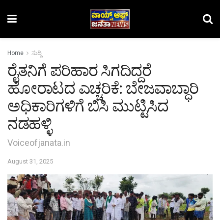
Home
ಸುದ್ದಿ
ರೈತನಿಗೆ ಪರಿಹಾರ ಸಿಗದಿದ್ದರೆ
ಹೋರಾಟದ ಎಚ್ಚರಿಕೆ: ಬೇಜವಾಬ್ಧಾರಿ
ಅಧಿಕಾರಿಗಳಿಗೆ ಬಿಸಿ ಮುಟ್ಟಿಸಿದ
ನಡಹಳ್ಳಿ
Voiceofjanata.in
August 31, 2025