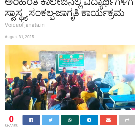
ಅರಿಹಂತ ಕಾಲೇಜಿನಲ್ಲಿ ವಿದ್ಯಾರ್ಥಿಗಳಿಗೆ
ಸ್ವಾಸ್ಥ್ಯ ಸಂಕಲ್ಪ-ಜಾಗೃತಿ ಕಾರ್ಯಕ್ರಮ
Voiceofjanata.in
August 31, 2025
0
SHARES