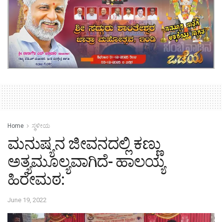
Home
ಸ್ಥಳೀಯ
ಮನುಷ್ಯನ ಜೀವನದಲ್ಲಿ ಕಣ್ಣು
ಅತ್ಯಮೂಲ್ಯವಾಗಿದೆ- ಹಾಲಯ್ಯ
ಹಿರೇಮಠ:
June 19, 2022