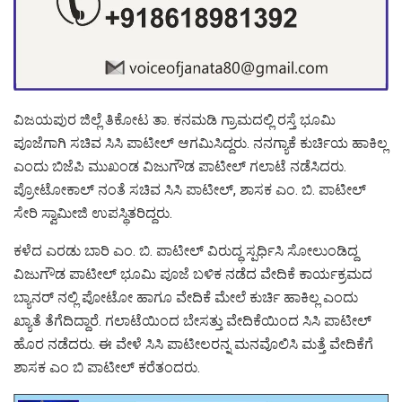
ವಿಜಯಪುರ ಜಿಲ್ಲೆ ತಿಕೋಟ ತಾ. ಕನಮಡಿ ಗ್ರಾಮದಲ್ಲಿ ರಸ್ತೆ ಭೂಮಿ
ಪೂಜೆಗಾಗಿ ಸಚಿವ ಸಿಸಿ ಪಾಟೀಲ್ ಆಗಮಿಸಿದ್ದರು. ನನಗ್ಯಾಕೆ ಕುರ್ಚಿಯ ಹಾಕಿಲ್ಲ
ಎಂದು ಬಿಜೆಪಿ ಮುಖಂಡ ವಿಜುಗೌಡ ಪಾಟೀಲ್ ಗಲಾಟೆ ನಡೆಸಿದರು.
ಪ್ರೋಟೋಕಾಲ್ ನಂತೆ ಸಚಿವ ಸಿಸಿ ಪಾಟೀಲ್, ಶಾಸಕ ಎಂ. ಬಿ. ಪಾಟೀಲ್
ಸೇರಿ ಸ್ವಾಮೀಜಿ ಉಪಸ್ಥಿತರಿದ್ದರು.
ಕಳೆದ ಎರಡು ಬಾರಿ ಎಂ. ಬಿ. ಪಾಟೀಲ್ ವಿರುದ್ಧ ಸ್ಪರ್ಧಿಸಿ ಸೋಲುಂಡಿದ್ದ
ವಿಜುಗೌಡ ಪಾಟೀಲ್ ಭೂಮಿ ಪೂಜೆ ಬಳಿಕ ನಡೆದ ವೇದಿಕೆ ಕಾರ್ಯಕ್ರಮದ
ಬ್ಯಾನರ್ ನಲ್ಲಿ ಪೋಟೋ ಹಾಗೂ ವೇದಿಕೆ ಮೇಲೆ ಕುರ್ಚಿ ಹಾಕಿಲ್ಲ ಎಂದು
ಖ್ಯಾತೆ ತೆಗೆದಿದ್ದಾರೆ. ಗಲಾಟೆಯಿಂದ ಬೇಸತ್ತು ವೇದಿಕೆಯಿಂದ ಸಿಸಿ ಪಾಟೀಲ್
ಹೊರ ನಡೆದರು. ಈ ವೇಳೆ ಸಿಸಿ ಪಾಟೀಲರನ್ನ ಮನವೊಲಿಸಿ ಮತ್ತೆ ವೇದಿಕೆಗೆ
ಶಾಸಕ ಎಂ ಬಿ ಪಾಟೀಲ್ ಕರೆತಂದರು.