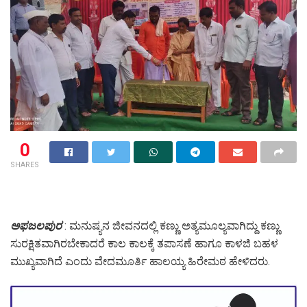
0
SHARES
ಅಫಜಲಪುರ
: ಮನುಷ್ಯನ ಜೀವನದಲ್ಲಿ ಕಣ್ಣು ಅತ್ಯಮೂಲ್ಯವಾಗಿದ್ದು ಕಣ್ಣು
ಸುರಕ್ಷಿತವಾಗಿರಬೇಕಾದರೆ ಕಾಲ ಕಾಲಕ್ಕೆ ತಪಾಸಣೆ ಹಾಗೂ ಕಾಳಜಿ ಬಹಳ
ಮುಖ್ಯವಾಗಿದೆ ಎಂದು ವೇದಮೂರ್ತಿ ಹಾಲಯ್ಯ ಹಿರೇಮಠ ಹೇಳಿದರು.