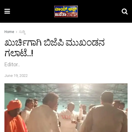
Home
ಸುದ್ದಿ
ಖುರ್ಚಿಗಾಗಿ ಬಿಜೆಪಿ ಮುಖಂಡನ
ಗಲಾಟೆ..!
Editor..
June 19, 2022