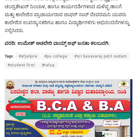
ಚಂದ್ರಶೇಖರ್ ನಿಂಬಾಳ, ಹಾಗೂ ಕಾರ್ಯದರ್ಶಿಗಳಾದ ಮಳೆಪ್ಪ ಡಾಂಗೆ
ಮತ್ತು ಕಾಲೇಜಿನ ಪ್ರಾಚಾರ್ಯರಾದ ಜಾಫರ್ ಸಾಬ್ ದೇವರಮನಿ ಯವರು
ಕಾಲೇಜಿನ ಉಪನ್ಯಾಸಕರಿಗೂ ಹಾಗೂ ವಿದ್ಯಾರ್ಥಿಗಳಿಗು ಅಭಿನಂದನೆಗಳನ್ನು
ಸಲ್ಲಿಸಿದರು.
ವರದಿ: ಉಮೇಶ್ ಅಚಲೇರಿ ವಾಯ್ಸ್ ಆಫ್ ಜನತಾ ಕಲಬುರಗಿ:
Tags:
#afjalpira
#pu college
#sri basavaraj patil sedam
#student first
#taluq