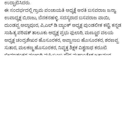
ಉದ್ಘಾಟಿಸಿದರು.
ಈ ಸಂದರ್ಭದಲ್ಲಿ ಗ್ರಾಮ ಪಂಚಾಯತಿ ಅಧ್ಯಕ್ಷೆ ಆರತಿ ಬಸವರಾಜ ಜನ್ನಾ,
ಉಪಾಧ್ಯಕ್ಷ ಬಿ,ರಾಜು, ಬೆನಕನಹಳ್ಳಿ, ಸದಸ್ಯರಾದ ಬಸವರಾಜ ವಾಯಿ,
ದುಂಡಪ್ಪ ಅಲ್ಲಾಪೂರ, ಪಿ,ಎಲ್ ಡಿ ಬ್ಯಾಂಕ್ ಅಧ್ಯಕ್ಷ ಪುಂಡಲೀಕ ಕಟ್ಟಿ, ಕನ್ನಡ
ಸಾಹಿತ್ಯ ಪರಿಷತ್ ತಾಲೂಕು ಅಧ್ಯಕ್ಷ ಪ್ರಭು ಫುಲಾರಿ, ಮಣ್ಣೂರ ವಲಯ
ಅಧ್ಯಕ್ಷ ಚಂದ್ರಶೇಖರ ಹೊಸೂರಕರ, ಅಪ್ಪಾಸಾಬ ಹೊಸೂರಕರ, ಶರಣಪ್ಪ
ಸುತಾರ, ಮಲಕಣ್ಣ ಹೊಸೂರಕರ, ನಿವೃತ್ತ ಶಿಕ್ಷಕ ವಿಶ್ವನಾಥ ಕರೂಟಿ
ಭೀಮಾಶಂಕರ ಪೂಜಾರಿ ಮಹಿಬೂಬ ಗೌರ ಮಹಾಂತೇಶ ಜಕಾಪೂರ,
ಶ್ರೀಕಾಂತ ನಿವರಗಿ ಶಾವರಸಿದ್ದ ಜಮಾದಾರ, ಸುಭಾಷ ಪ್ಯಾಟಿ, ಬಸವರಾಜ
ಅಳ್ಳಗಿ ಮಾಳಪ್ಪ ಸೇಜೂಳೆ, ವಿಶಾಲ ವಾಯಿ, ಡಾ॥ ನಿಂಗಣ್ಣ ಹೊಸೂರಕರ,
ಡಾ॥ಸಿಂಧೂರಿ ಸರ್ವೇಶ, ಡಾ॥ ರಾಜಶೇಖರ ಜೇವೂರ, ಸೇರಿದಂತೆ
ಇತರರಿದ್ದರು.
ವರದಿ: ಉಮೇಶ್ ಅಚಲೇರಿ ವಾಯ್ಸ್ ಆಫ್ ಜನತಾ ಕಲಬುರಗಿ.
Tags:
#eye
#halayya herimath
#mams life
#most valuable
afjalpura