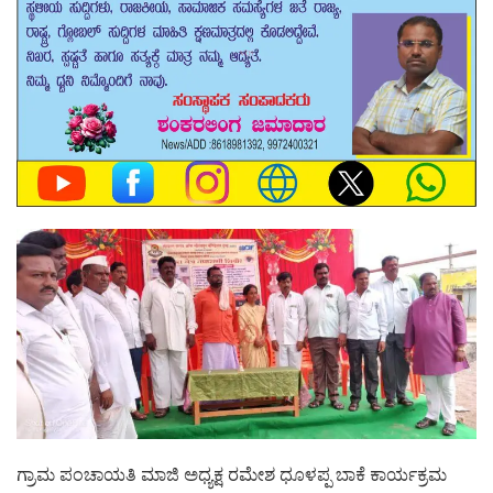
ಗ್ರಾಮ ಪಂಚಾಯತಿ ಮಾಜಿ ಅಧ್ಯಕ್ಷ ರಮೇಶ ಧೂಳಪ್ಪ ಬಾಕೆ ಕಾರ್ಯಕ್ರಮ