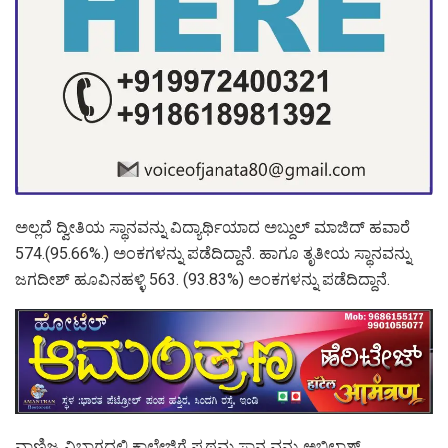
ಅಲ್ಲದೆ ದ್ವೀತಿಯ ಸ್ಥಾನವನ್ನು ವಿದ್ಯಾರ್ಥಿಯಾದ ಅಬ್ದುಲ್ ಮಾಜಿದ್ ಹವಾರೆ
574.(95.66%.) ಅಂಕಗಳನ್ನು ಪಡೆದಿದ್ದಾನೆ. ಹಾಗೂ ತೃತೀಯ ಸ್ಥಾನವನ್ನು
ಜಗದೀಶ್ ಹೂವಿನಹಳ್ಳಿ 563. (93.83%) ಅಂಕಗಳನ್ನು ಪಡೆದಿದ್ದಾನೆ.
ವಾಣಿಜ್ಯ ವಿಭಾಗದಲ್ಲಿ ಕಾಲೇಜಿಗೆ ಪ್ರಥಮ ಸ್ಥಾನ ವನ್ನು ಅಭಿಲಾಶ್