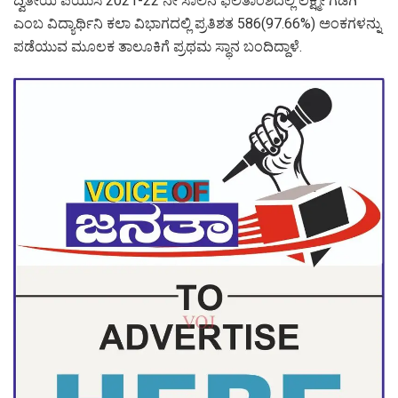
ದ್ವಿತೀಯ ಪಿಯುಸಿ 2021-22 ನೇ ಸಾಲಿನ ಫಲಿತಾಂಶದಲ್ಲಿ ಲಕ್ಷ್ಮೀ ಗಡಗಿ
ಎಂಬ ವಿದ್ಯಾರ್ಥಿನಿ ಕಲಾ ವಿಭಾಗದಲ್ಲಿ ಪ್ರತಿಶತ 586(97.66%) ಅಂಕಗಳನ್ನು
ಪಡೆಯುವ ಮೂಲಕ ತಾಲೂಕಿಗೆ ಪ್ರಥಮ ಸ್ಥಾನ ಬಂದಿದ್ದಾಳೆ.