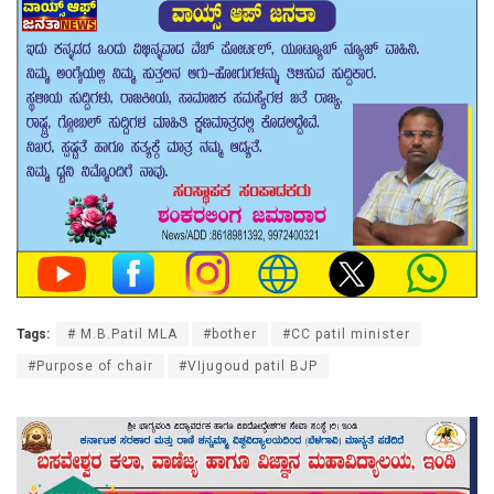
Tags:
# M.B.Patil MLA
#bother
#CC patil minister
#Purpose of chair
#VIjugoud patil BJP