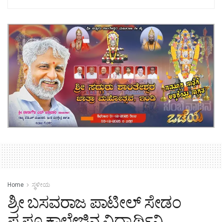
Home
ಸ್ಥಳೀಯ
ಶ್ರೀ ಬಸವರಾಜ ಪಾಟೀಲ್ ಸೇಡಂ
ಪ.ಪೂ.ಕಾಲೇಜಿನ ವಿಧ್ಯಾರ್ಥಿನಿ