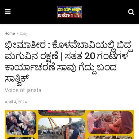
Home
ರಾಜ್ಯ
ಭೀಮಾತೀರ : ಕೊಳವೆಬಾವಿಯಲ್ಲಿ ಬಿದ್ದ
ಮಗುವಿನ ರಕ್ಷಣೆ | ಸತತ 20 ಗಂಟೆಗಳ
ಕಾರ್ಯಾಚರಣೆ ಸಾವು ಗೆದ್ದು ಬಂದ
ಸಾತ್ವಿಕ್
Voice of janata
April 4, 2024