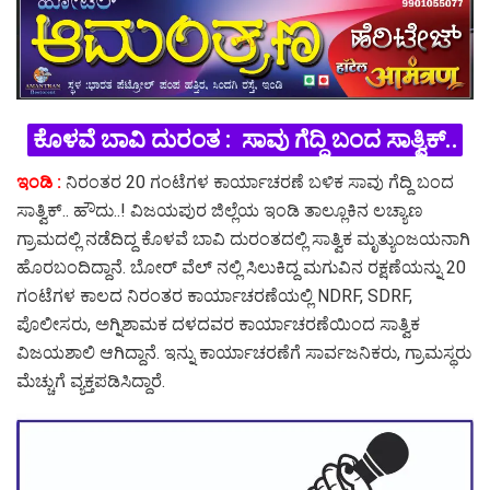
ಕೊಳವೆ ಬಾವಿ ದುರಂತ : ಸಾವು ಗೆದ್ದಿ ಬಂದ ಸಾತ್ವಿಕ್..
ಇಂಡಿ :
ನಿರಂತರ 20 ಗಂಟೆಗಳ ಕಾರ್ಯಾಚರಣೆ ಬಳಿಕ ಸಾವು ಗೆದ್ದಿ ಬಂದ
ಸಾತ್ವಿಕ್.. ಹೌದು..! ವಿಜಯಪುರ ಜಿಲ್ಲೆಯ ಇಂಡಿ ತಾಲ್ಲೂಕಿನ ಲಚ್ಯಾಣ
ಗ್ರಾಮದಲ್ಲಿ ನಡೆದಿದ್ದ ಕೊಳವೆ ಬಾವಿ ದುರಂತದಲ್ಲಿ ಸಾತ್ವಿಕ ಮೃತ್ಯುಂಜಯನಾಗಿ
ಹೊರಬಂದಿದ್ದಾನೆ. ಬೋರ್ ವೆಲ್ ನಲ್ಲಿ ಸಿಲುಕಿದ್ದ ಮಗುವಿನ ರಕ್ಷಣೆಯನ್ನು 20
ಗಂಟೆಗಳ ಕಾಲದ ನಿರಂತರ ಕಾರ್ಯಾಚರಣೆಯಲ್ಲಿ NDRF, SDRF,
ಪೊಲೀಸರು, ಅಗ್ನಿಶಾಮಕ ದಳದವರ ಕಾರ್ಯಾಚರಣೆಯಿಂದ ಸಾತ್ವಿಕ
ವಿಜಯಶಾಲಿ ಆಗಿದ್ದಾನೆ. ಇನ್ನು ಕಾರ್ಯಾಚರಣೆಗೆ ಸಾರ್ವಜನಿಕರು, ಗ್ರಾಮಸ್ಥರು
ಮೆಚ್ಚುಗೆ ವ್ಯಕ್ತಪಡಿಸಿದ್ದಾರೆ‌.