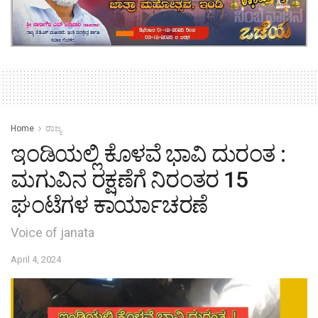
Home
ರಾಜ್ಯ
ಇಂಡಿಯಲ್ಲಿ ಕೊಳವೆ ಭಾವಿ ದುರಂತ :
ಮಗುವಿನ ರಕ್ಷಣೆಗೆ ನಿರಂತರ 15
ಘಂಟೆಗಳ ಕಾರ್ಯಾಚರಣೆ
Voice of janata
April 4, 2024