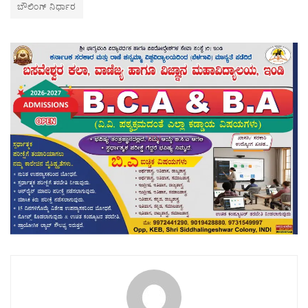
ಬೌಲಿಂಗ್ ನಿರ್ಧಾರ