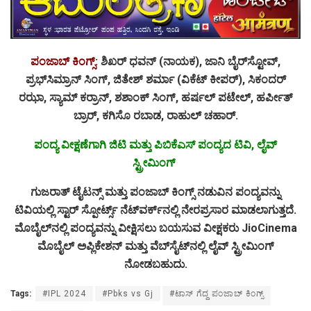
ಪಂಜಾಬ್ ಕಿಂಗ್ಸ್:
ಶಿಖರ್ ಧವನ್ (ನಾಯಕ), ಜಾನಿ ಬೈರ್‌ಸ್ಟೋವ್,
ಪ್ರಭ್‌ಸಿಮ್ರಾನ್ ಸಿಂಗ್, ಜಿತೇಶ್ ಶರ್ಮಾ (ವಿಕೆಟ್ ಕೀಪರ್), ಸಿಕಂದರ್
ರಝಾ, ಸ್ಯಾಮ್ ಕರ್ರಾನ್, ಶಶಾಂಕ್ ಸಿಂಗ್, ಹರ್ಷಲ್ ಪಟೇಲ್, ಹರ್ಪೀತ್
ಬ್ರಾರ್, ಕಗಿಸೊ ರಬಾಡ, ರಾಹುಲ್ ಚಹಾರ್.
ಪಂದ್ಯ ವೀಕ್ಷಣೆಗಾಗಿ ಜಿಟಿ ಮತ್ತು ಪಿಬಿಕೆಎಸ್ ಪಂದ್ಯದ ಟಿವಿ, ಲೈವ್
ಸ್ಟ್ರೀಮಿಂಗ್
ಗುಜರಾತ್ ಟೈಟನ್ಸ್ ಮತ್ತು ಪಂಜಾಬ್ ಕಿಂಗ್ಸ್ ನಡುವಿನ ಪಂದ್ಯವನ್ನು
ಟಿವಿಯಲ್ಲಿ ಸ್ಟಾರ್ ಸ್ಪೋರ್ಟ್ಸ್ ನೆಟ್‌ವರ್ಕ್‌ನಲ್ಲಿ ನೇರಪ್ರಸಾರ ಮಾಡಲಾಗುತ್ತದೆ.
ಮೊಬೈಲ್‌ನಲ್ಲಿ ಪಂದ್ಯವನ್ನು ವೀಕ್ಷಿಸಲು ಬಯಸುವ ವೀಕ್ಷಕರು JioCinema
ಮೊಬೈಲ್ ಅಪ್ಲಿಕೇಶನ್ ಮತ್ತು ವೆಬ್‌ಸೈಟ್‌ನಲ್ಲಿ ಲೈವ್ ಸ್ಟ್ರೀಮಿಂಗ್
ನೋಡಬಹುದು.
Tags:
#IPL 2024
#Pbks vs Gj
#ಟಾಸ್ ಗೆದ್ದ ಪಂಜಾಬ್ ಕಿಂಗ್ಸ್