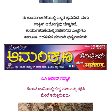
ಈ ಕಾರ್ಯಾಚರಣೆಯಲ್ಲಿ ಎಲ್ಲರ ಶ್ರಮವಿದೆ. ಮಗು
ಸಾತ್ವಿಕ್ ಆರೋಗ್ಯವು ಚೆನ್ನಾಗಿದೆ.
ಕಾರ್ಯಾಚರಣೆಯಲ್ಲಿ ಸಹಕರಿಸಿದ ಎಲ್ಲರಿಗೂ
ತಾಲೂಕಾ ಆಡಳಿತದ ಪರವಾಗಿ ಧನ್ಯವಾದಗಳು
ಎಸಿ ಅಬೀದ್ ಗದ್ಯಾಳ
ಕೊಳವೆ ಬಾವಿಯಲ್ಲಿ ಬಿದ್ದ ಮಗುವನ್ನು ರಕ್ಷಿಸಿ
ಮೇಲೆ ತರುತ್ತಿರುವದು.