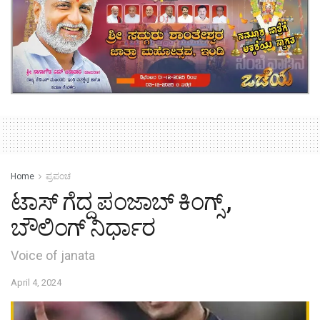
Home
ಪ್ರಪಂಚ
ಟಾಸ್ ಗೆದ್ದ ಪಂಜಾಬ್ ಕಿಂಗ್ಸ್ ,
ಬೌಲಿಂಗ್ ನಿರ್ಧಾರ
Voice of janata
April 4, 2024