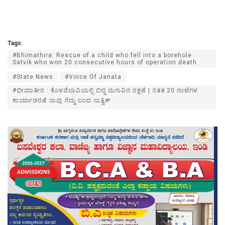
Tags:
#Bhimathira: Rescue of a child who fell into a borehole
Satvik who won 20 consecutive hours of operation death
#State News
#Voice Of Janata
#ಭೀಮಾತೀರ : ಕೊಳವೆಬಾವಿಯಲ್ಲಿ ಬಿದ್ದ ಮಗುವಿನ ರಕ್ಷಣೆ | ಸತತ 20 ಗಂಟೆಗಳ
ಕಾರ್ಯಾಚರಣೆ ಸಾವು ಗೆದ್ದು ಬಂದ ಸಾತ್ವಿಕ್