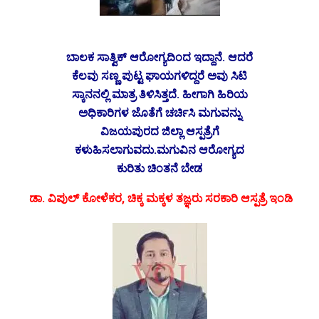
ಬಾಲಕ ಸಾತ್ವಿಕ್ ಆರೋಗ್ಯದಿಂದ ಇದ್ದಾನೆ. ಆದರೆ
ಕೆಲವು ಸಣ್ಣ ಪುಟ್ಟ ಘಾಯಗಳಿದ್ದರೆ ಅವು ಸಿಟಿ
ಸ್ಕಾನನಲ್ಲಿ ಮಾತ್ರ ತಿಳಿಸಿತ್ತದೆ. ಹೀಗಾಗಿ ಹಿರಿಯ
ಅಧಿಕಾರಿಗಳ ಜೊತೆಗೆ ಚರ್ಚಿಸಿ ಮಗುವನ್ನು
ವಿಜಯಪುರದ ಜಿಲ್ಲಾ ಆಸ್ಪತ್ರೆಗೆ
ಕಳುಹಿಸಲಾಗುವದು.ಮಗುವಿನ ಆರೋಗ್ಯದ
ಕುರಿತು ಚಿಂತನೆ ಬೇಡ
ಡಾ. ವಿಪುಲ್ ಕೋಳೆಕರ, ಚಿಕ್ಕ ಮಕ್ಕಳ ತಜ್ಞರು ಸರಕಾರಿ ಆಸ್ಪತ್ರೆ ಇಂಡಿ