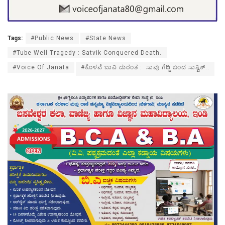
Tags:
#Public News
#State News
#Tube Well Tragedy : Satvik Conquered Death.
#Voice Of Janata
#ಕೊಳವೆ ಬಾವಿ ದುರಂತ : ಸಾವು ಗೆದ್ದಿ ಬಂದ ಸಾತ್ವಿಕ್..