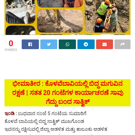
0
SHARES
ಭೀಮಾತೀರ : ಕೊಳವೆಬಾವಿಯಲ್ಲಿ ಬಿದ್ದ ಮಗುವಿನ
ರಕ್ಷಣೆ | ಸತತ 20 ಗಂಟೆಗಳ ಕಾರ್ಯಾಚರಣೆ ಸಾವು
ಗೆದ್ದು ಬಂದ ಸಾತ್ವಿಕ್
ಇಂಡಿ :
ಬುಧವಾರ ಸಂಜೆ 5 ಗಂಟೆಯ ಸುಮಾರಿಗೆ
ಕೊಳವೆ ಬಾವಿಯಲ್ಲಿ ಬಿದ್ದ ಸಾತ್ವಿಕ್ ಮುಜಗೊಂಡ
ಇವನನ್ನು ರಕ್ಷಿಸುವಲ್ಲಿ ಜಿಲ್ಲಾ ಆಡಳಿತ ಮತ್ತು ತಾಲೂಕು ಆಡಳಿತ