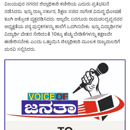
ವಿಜಯಪುರ ನಗರದ ಜಿಲ್ಲಾಧಿಕಾರಿ ಕಚೇರಿಯ ಎದುರು ಪ್ರತಿಭಟನೆ
ನಡೆಸಿದರು. ಇನ್ನು ರಾಜ್ಯ ಸರ್ಕಾರ, ಶಿಕ್ಷಣ ಸಚಿವ ನಾಗೇಶ ವಿರುದ್ಧ ಘೋಷಣೆ
ಕೂಗಿ ಆಕ್ರೋಶ ವ್ಯಕ್ತಪಡಿಸಿದರು. ಅಲ್ಲದೇ, ಬರಗೂರು ರಾಮಚಂದ್ರಪ್ಪನವರ
ಅಧ್ಯಕ್ಷತೆಯ ಪಠ್ಯ ಪುಸ್ತಕಗಳನ್ನು ಶಾಲೆಗೆ ಒದಗಿಸಬೇಕು. ಇನ್ನು ವಿದ್ಯಾರ್ಥಿಗಳ
ವಿದ್ಯಾರ್ಥಿ ವೇತನ ಸೇರಿದಂತೆ 10ಕ್ಕೂ ಹೆಚ್ಚು ಬೇಡಿಕೆಗಳನ್ನು ತಕ್ಷಣವೇ
ಈಡೇರಿಸಬೇಕು ಎಂದು ಒತ್ತಾಯಿಸಿ ಜಿಲ್ಲಾಧಿಕಾರಿ ಮೂಲಕ ರಾಜ್ಯಪಾಲರಿಗೆ
ಮನವಿ ಸಲ್ಲಿಸಿದರು.