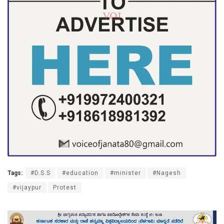
Tags:
#D.S.S
#education
#minister
#Nagesh
#vijaypur
Protest