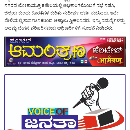
ನಗರದ ಲೋಕಾಯುಕ್ತ ಕಚೇರಿಯಲ್ಲಿ ಅಧಿಕಾರಿಗಳೊಂದಿಗೆ ಸಭೆ ನಡೆಸಿ,
ಜಿಲ್ಲೆಯ ಕುಂದು ಕೊರತೆಗಳ ಕುರಿತು ಸುದೀರ್ಘ ಚರ್ಚೆ ನಡೆಸಿದರು. ಇದೇ
ವೇಳೆಯಲ್ಲಿ ಸಾರ್ವಜನಿಕರಿಂದ ಅಹ್ವಾಲು ಸ್ವೀಕರಿಸಿದರು. ಇನ್ನು ಸಮಸ್ಯೆಗಳನ್ನು
ಆದಷ್ಟು ಬೇಗನೆ ಪರಿಹರಿಸಬೇಕು ಅಧಿಕಾರಿಗಳಿಗೆ ಸೂಚನೆ ನೀಡಿದರು.