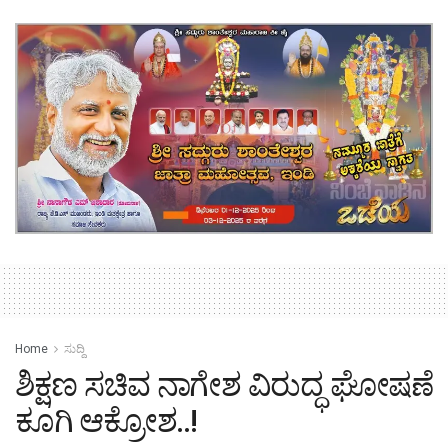
Home
ಸುದ್ದಿ
ಶಿಕ್ಷಣ ಸಚಿವ ನಾಗೇಶ ವಿರುದ್ಧ ಘೋಷಣೆ
ಕೂಗಿ ಆಕ್ರೋಶ..!