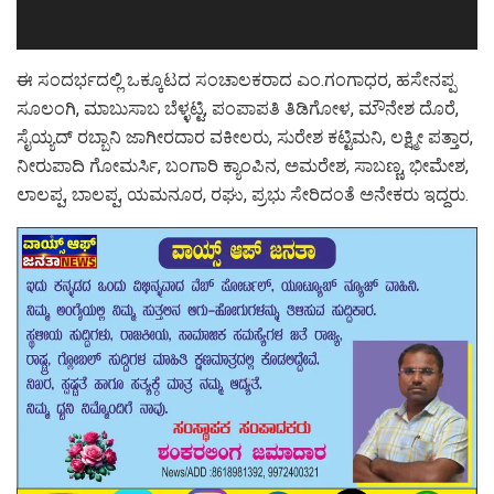
ಈ ಸಂದರ್ಭದಲ್ಲಿ ಒಕ್ಕೂಟದ ಸಂಚಾಲಕರಾದ ಎಂ.ಗಂಗಾಧರ, ಹಸೇನಪ್ಪ
ಸೂಲಂಗಿ, ಮಾಬುಸಾಬ ಬೆಳ್ಳಟ್ಟಿ, ಪಂಪಾಪತಿ ತಿಡಿಗೋಳ, ಮೌನೇಶ ದೊರೆ,
ಸೈಯ್ಯದ್ ರಬ್ಬಾನಿ ಜಾಗೀರದಾರ ವಕೀಲರು, ಸುರೇಶ ಕಟ್ಟಿಮನಿ, ಲಕ್ಷ್ಮೀ ಪತ್ತಾರ,
ನೀರುಪಾದಿ ಗೋಮರ್ಸಿ, ಬಂಗಾರಿ ಕ್ಯಾಂಪಿನ, ಅಮರೇಶ, ಸಾಬಣ್ಣ, ಭೀಮೇಶ,
ಲಾಲಪ್ಪ, ಬಾಲಪ್ಪ, ಯಮನೂರ, ರಘು, ಪ್ರಭು ಸೇರಿದಂತೆ ಅನೇಕರು ಇದ್ದರು.