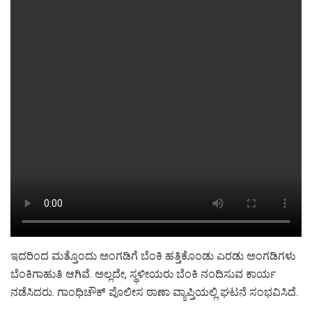
ಇದರಿಂದ ಮತ್ತೊಂದು ಅಂಗಡಿಗೆ ಬೆಂಕಿ ಹತ್ತಿಕೊಂಡು ಎರಡು ಅಂಗಡಿಗಳು
ಬೆಂಕಿಗಾಹುತಿ ಆಗಿವೆ. ಅಲ್ಲದೇ, ಸ್ಥಳೀಯರು ಬೆಂಕಿ ನಂದಿಸುವ ಕಾರ್ಯ
ನಡೆಸಿದರು‌. ಗಾಂಧಿಚೌಕ್ ಪೊಲೀಸ ಠಾಣಾ ವ್ಯಾಪ್ತಿಯಲ್ಲಿ ಘಟನೆ ಸಂಭವಿಸಿದೆ.