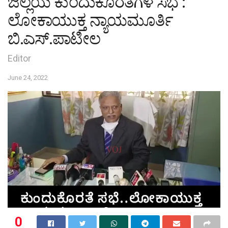
ಜಿಲ್ಲೆಯ ಕುಂದುಕೊರತೆಗಳ ಸಭೆ :
ಲೋಕಾಯುಕ್ತ ನ್ಯಾಯಮೂರ್ತಿ
ಬಿ.ಎಸ್.ಪಾಟೀಲ
Editor
June 24, 2022
0