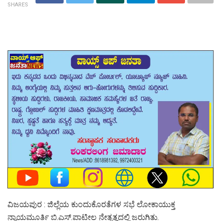
SHARES
ವಿಜಯಪುರ : ಜಿಲ್ಲೆಯ ಕುಂದುಕೊರತೆಗಳ ಸಭೆ ಲೋಕಾಯುಕ್ತ
ನ್ಯಾಯಮೂರ್ತಿ ಬಿ.ಎಸ್.ಪಾಟೀಲ ನೇತೃತ್ವದಲ್ಲಿ ಜರುಗಿತು.