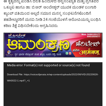
ಈ ಕೃತ್ಯವನ್ನು ಖಂಡಿಸಿ ದಲಿತ ಹಿಂದುಳಿದ ಅಲ್ಪಸಂಖ್ಯಾತ ಮತ್ತು ಪ್ರಗತಿಪರ
ಒಕ್ಕೂಟ ಹಾಗೂ ಡಾ: ಬಿ.ಆರ್. ಅಂಬೇಡ್ಕರ್ ಯುವಕ ಮಂಡಳಿ ಬಂಗಾರಿ
ಕ್ಯಾಂಪ್ ವತಿಯಿಂದ ಅಲ್ಲದೆ ಸಮಾನ ಮನಸ್ಕ ಸಂಘಟನೆಗಳೊಂದಿಗೆ
ತಹಶೀಲ್ದಾರರಿಗೆ ಮನವಿ ನೀಡಿ 24 ಗಂಟೆಯೊಳಗೆ ಆರೋಪಿಯನ್ನು ಬಂಧಿಸಿ
ಕಠಿಣ ಶಿಕ್ಷೆ ವಿಧಿಸಬೇಕೆಂದು ಆಗ್ರಹಿಸಿದರು.
Video
Media error: Format(s) not supported or source(s) not found
Player
Download File: https://voiceofjanata.in/wp-content/uploads/2022/06/VID-20220626-
WA0022-1.mp4?_=1