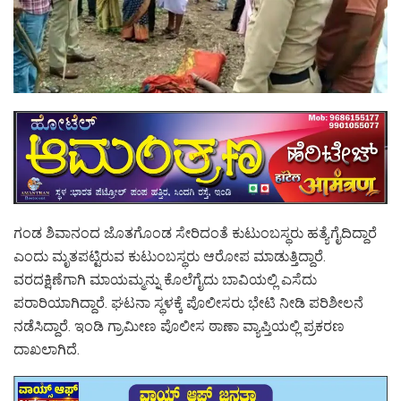
ಗಂಡ ಶಿವಾನಂದ ಜೊತಗೊಂಡ ಸೇರಿದಂತೆ ಕುಟುಂಬಸ್ಥರು ಹತ್ಯೆಗೈದಿದ್ದಾರೆ
ಎಂದು ಮೃತಪಟ್ಟಿರುವ ಕುಟುಂಬಸ್ಥರು ಆರೋಪ ಮಾಡುತ್ತಿದ್ದಾರೆ.
ವರದಕ್ಷಿಣೆಗಾಗಿ ಮಾಯಮ್ಮನ್ನು ಕೊಲೆಗೈದು ಬಾವಿಯಲ್ಲಿ ಎಸೆದು
ಪರಾರಿಯಾಗಿದ್ದಾರೆ. ಘಟನಾ ಸ್ಥಳಕ್ಕೆ ಪೊಲೀಸರು ಭೇಟಿ ನೀಡಿ ಪರಿಶೀಲನೆ
ನಡೆಸಿದ್ದಾರೆ. ಇಂಡಿ ಗ್ರಾಮೀಣ ಪೊಲೀಸ ಠಾಣಾ ವ್ಯಾಪ್ತಿಯಲ್ಲಿ ಪ್ರಕರಣ
ದಾಖಲಾಗಿದೆ.