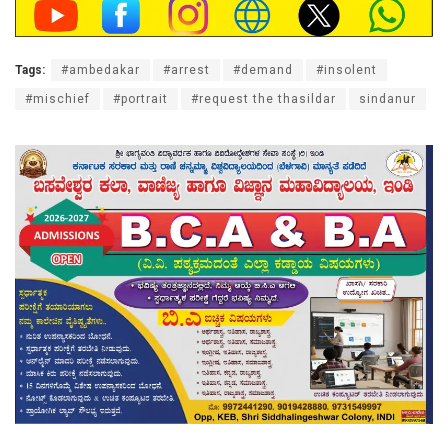
Tags:
#ambedakar
#arrest
#demand
#insolent
#mischief
#portrait
#request the thasildar
sindanur