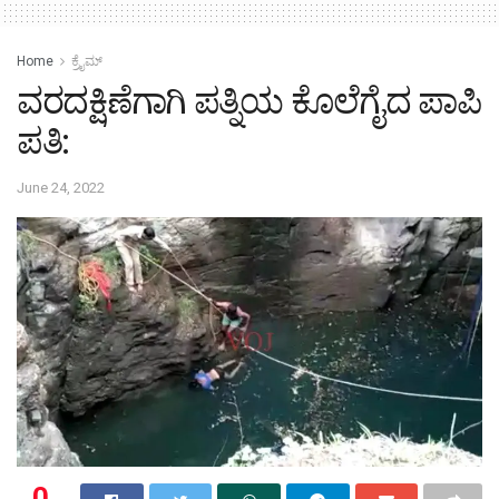
Home
ಕ್ರೈಮ್‌
ವರದಕ್ಷಿಣೆಗಾಗಿ ಪತ್ನಿಯ ಕೊಲೆಗೈದ ಪಾಪಿ
ಪತಿ:
June 24, 2022
0