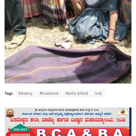
Tags:
#dowry
#husbund
#wife killed
indi