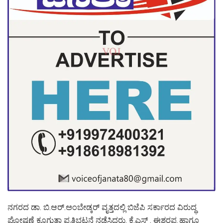
ನಗರದ ಡಾ. ಬಿ.ಆರ್.ಅಂಬೇಡ್ಕರ್ ವೃತ್ತದಲ್ಲಿ ಬಿಜೆಪಿ ಸರ್ಕಾರದ ವಿರುದ್ಧ
ಘೋಷಣೆ ಕೂಗುತ್ತಾ ಪ್ರತಿಭಟನೆ ನಡೆಸಿದರು. ಕೆ.ಎಸ್ . ಈಶ್ವರಪ್ಪ ಹಾಗೂ