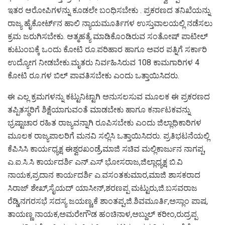
ಇತರ ಆರೋಪಿಗಳನ್ನು ಕೂಡಲೇ ಬಂಧಿಸಬೇಕು . ಪ್ರಕರಣದ ತನಿಖೆಯನ್ನು
ರಾಜ್ಯ ಹೈಕೋರ್ಟ್‌ನ ಹಾಲಿ ನ್ಯಾಯಮೂರ್ತಿಗಳ ಉಸ್ತುವಾಲಯಲ್ಲಿ ನಡೆಸಲು
ಕ್ರಮ ಜರುಗಿಸಬೇಕು. ಆತ್ಮಹತ್ಯೆ ಮಾಡಿಕೊಂಡಿರುವ ಸಂತೋಷ್ ಪಾಟೀಲ್
ಕುಟುಂಬಕ್ಕೆ ಒಂದು ಕೋಟಿ ರೂ.ಪರಿಹಾರ ಹಾಗೂ ಅವರ ಪತ್ನಿಗೆ ಸರ್ಕಾರಿ
ಉದ್ಯೋಗ ನೀಡಬೇಕು.ಮೃತರು ನಿರ್ವಹಿಸಿರುವ 108 ಕಾಮಗಾರಿಗಳ 4
ಕೋಟಿ ರೂ.ಗಳ ಬಿಲ್ ಪಾವತಿಸಬೇಕು ಎಂದು ಒತ್ತಾಯಿಸಿದರು.
ಈ ಎಲ್ಲ ಕ್ರಮಗಳನ್ನು ಕಟ್ಟುನಿಟ್ಟಾಗಿ ಅನುಸಲಸುವ ಮೂಲಕ ಈ ಪ್ರಕರಣದ
ತಪ್ಪಿತಸ್ಥರಿಗೆ ಶಿಕ್ಷೆಯಾಗುವಂತೆ ಮಾಡಬೇಕು ಹಾಗೂ ಕರ್ನಾಟಕವನ್ನು
ಭ್ರಷ್ಟಾಚಾರ ರಹಿತ ರಾಜ್ಯವನ್ನಾಗಿ ರೂಪಿಸಬೇಕು ಎಂದು ಜಿಲ್ಲಾಧಿಕಾರಿಗಳ
ಮೂಲಕ ರಾಜ್ಯಪಾಲರಿಗೆ ಮನವಿ ಸಲ್ಲಿಸಿ ಒತ್ತಾಯಿಸಿದರು. ಪ್ರತಿಭಟನೆಯಲ್ಲಿ
ಕೆಪಿಸಿಸಿ ಕಾರ್ಯಧ್ಯಕ್ಷ ಈಶ್ವರಖಂಡ್ರೆ,ಮಾಜಿ ಸಚಿವ ಮಲ್ಲಿಕಾರ್ಜುನ ನಾಗಪ್ಪ,
ಎ.ಐ.ಸಿ.ಸಿ ಕಾರ್ಯದರ್ಶಿ ಎನ್.ಎಸ್ ಭೋಸರಾಜ,ಜಿಲ್ಲಾಧ್ಯಕ್ಷ ಬಿ.ವಿ
ನಾಯಕ,ಪ್ರದಾನ ಕಾರ್ಯದರ್ಶಿ ಎ.ವಸಂತಕುಮಾರ,ಮಾಜಿ ಶಾಸಕರಾದ
ಸಿರಾಜ್ ಶೇಖ್,ಸೈಯದ್ ಯಾಸೀನ್,ಶರಣಪ್ಪ ಮಟ್ಟುರು,ಜಿ.ಬಸವರಾಜ
ರೆಡ್ಡಿ,ನಗರಸಭೆ ಸದಸ್ಯ ಜಯಣ್ಣ,ಕೆ ಶಾಂತಪ್ಪ,ಜಿ.ಶಿವಮೂರ್ತಿ,ಅಸ್ಲಾಂ ಪಾಷ,
ತಾಯಣ್ಣ ನಾಯಕ,ಅಮರೇಗೌಡ ಹಂಚಿನಾಳ,ಅಬ್ದುಲ್ ಕರೀಂ,ರುದ್ರಪ್ಪ