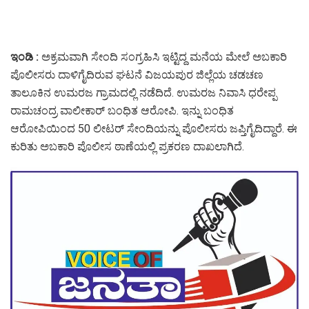
ಇಂಡಿ :
ಅಕ್ರಮವಾಗಿ ಸೇಂದಿ ಸಂಗ್ರಹಿಸಿ ಇಟ್ಟಿದ್ದ ಮನೆಯ ಮೇಲೆ ಅಬಕಾರಿ
ಪೊಲೀಸರು ದಾಳಿಗೈದಿರುವ ಘಟನೆ ವಿಜಯಪುರ ಜಿಲ್ಲೆಯ ಚಡಚಣ
ತಾಲೂಕಿನ ಉಮರಜ ಗ್ರಾಮದಲ್ಲಿ ನಡೆದಿದೆ. ಉಮರಜ ನಿವಾಸಿ ಧರೇಪ್ಪ
ರಾಮಚಂದ್ರ ವಾಲೀಕಾರ್ ಬಂಧಿತ ಆರೋಪಿ. ಇನ್ನು ಬಂಧಿತ
ಆರೋಪಿಯಿಂದ 50 ಲೀಟರ್ ಸೇಂದಿಯನ್ನು ಪೊಲೀಸರು ಜಪ್ತಿಗೈದಿದ್ದಾರೆ. ಈ
ಕುರಿತು ಅಬಕಾರಿ ಪೊಲೀಸ ಠಾಣೆಯಲ್ಲಿ ಪ್ರಕರಣ ದಾಖಲಾಗಿದೆ.