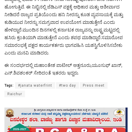
ಹೋಗುತ್ತಿವೆ. ಈ ನಿಟ್ಟಿನಲ್ಲಿ ಜೆಡಿಎಸ್ ಪಕ್ಷಕ್ಕೆ ಅಧಿಕಾರ ಮತ್ತು ಆಶೀರ್ವಾದ
ನೀಡಿದರೆ ರಾಜ್ಯದ ಪ್ರತಿಯೊಂದು ಹನಿ ನೀರನ್ನು ಕೂಡ ವ್ಯವಸಾಯಕ್ಕೆ ಮತ್ತು
ಕುಡಿಯುವ ನೀರನ್ನು ಸಮಗ್ರವಾದ ಉಪಯೋಗ ಮಾಡುತ್ತೇನೆ ಎಂದು
ಹೇಳಿದ್ದಾರೆ.ಮುಂದಿನ ದಿನಗಳಲ್ಲಿ ಕರ್ನಾಟಕ ರಾಜ್ಯವನ್ನು ರಾಷ್ಟ್ರಮಟ್ಟದಲ್ಲಿ
ಹಸಿರು ಕ್ರಂತಿಯಾಗಿ ಮಾಡುತ್ತೇನೆ ಎಂದು ಶಪಥ ಮಾಡಿದ್ದಾರೆ.ಸಮಾರೋಪ
ಸಮಾರಂಭಕ್ಕೆ ಪಕ್ಷದ ಕಾರ್ಯಕರ್ತರು ಭಾಗವಹಿಸಿ ಯಶಸ್ವಿಗೊಳಿಸಿಸಬೇಕು
ಎಂದು ಮನವಿ ಮಾಡಿದರು.
ಈ ಸಂದರ್ಭದಲ್ಲಿ ಮಹಾಂತೇಶ ಪಾಟೀಲ್ ಅತ್ತನೂರು,ಯೂಸುಫ್ ಖಾನ್,
ಎನ್.ಶಿವಶಂಕರ್ ಸೇರಿದಂತೆ ಇತರರು ಇದ್ದರು.
Tags:
#janata waterfrint
#two day
Press meet
Raichur