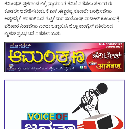
ಕಮೀಷನ್ ಪ್ರಕರಣದ ಬಗ್ಗೆ ನ್ಯಾಯಾಂಗ ತನಿಖೆ ನಡೆಸಲು ಸರ್ಕಾರ ಈ
ಕೂಡಲೇ ಆದೇಶಿಸಬೇಕು. ಕೆ.ಎಸ್ .ಈಶ್ವರಪ್ಪ ಕೂಡಲೇ ಬಂಧಿಸಬೇಕು.
ಆತ್ಮಹತ್ಯೆಗೆ ಶರಣಾಗಿರುವ ಗುತ್ತಿಗೆದಾರ ಸಂತೋಷ್ ಪಾಟೀಲ್ ಕುಟುಂಬಕ್ಕೆ
ಪರಿಹಾರ ನೀಡಬೇಕು ಎಂದು ಒತ್ತಾಯಿಸಿ ಜಿಲ್ಲಾ ಕಾಂಗ್ರೆಸ್ ವತಿಯಿಂದ
ಬೃಹತ್ ಪ್ರತಿಭಟನೆ ನಡೆಸಲಾಯಿತು.