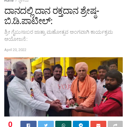
Home
ಸ್ಥಳೀಯ
ದಾನದಲ್ಲಿ ದಾನ ರಕ್ತದಾನ ಶ್ರೇಷ್ಠ-
ಬಿ.ಡಿ.ಪಾಟೀಲ್:
ಶ್ರೀ ಗೈಬುಸಾಬರ ಜಾತ್ರಾ ಮಹೋತ್ಸವ ಅಂಗವಾಗಿ ಕಾರ್ಯಕ್ರಮ
ಆಯೋಜನೆ::
April 20, 2022
0