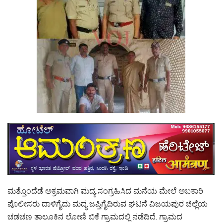
ಮತ್ತೊಂದೆಡೆ ಅಕ್ರಮವಾಗಿ ಮದ್ಯ ಸಂಗ್ರಹಿಸಿದ ಮನೆಯ ಮೇಲೆ ಅಬಕಾರಿ
ಪೊಲೀಸರು ದಾಳಿಗೈದು ಮದ್ಯ ಜಪ್ತಿಗೈದಿರುವ ಘಟನೆ ವಿಜಯಪುರ ಜಿಲ್ಲೆಯ
ಚಡಚಣ ತಾಲೂಕಿನ ಲೋಣಿ ಬಿಕೆ ಗ್ರಾಮದಲ್ಲಿ ನಡೆದಿದೆ. ಗ್ರಾಮದ