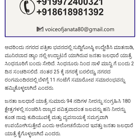
ಅವರಿಂದು ನಗರದ ಪತ್ರಿಕಾ ಭವನದಲ್ಲಿ ಸುದ್ದಿಗೋಷ್ಠಿ ಉದ್ದೇಶಿಸಿ ಮಾತನಾಡಿ,
ಮುನಿರಬಾದ ಡ್ಯಾಂ ನಲ್ಲಿ ಉದ್ಘಾಟನೆ ಯಾಗಿರುವ ಜನತಾ ಜಲಧಾರೆ ಯಾತ್ರೆ
ಸಿಂಧನೂರಿಗೆ ಬಂದು ಸೇರಿದೆ. ಸಿಂಧನೂರು ನಿಂದ ನಾಳೆ ಮಾನ್ವಿ ಗೆ ಬಂದು 2
ದಿನ ಸಂಚರಿಸಲಿದೆ. ನಂತರ 25 ಕ್ಕೆ ನಗರಕ್ಕೆ ಬರಲಿದ್ದು, ನಗರದ
ರಂಗಮಂದಿರದಲ್ಲಿ ಬೆಳಿಗ್ಗೆ 11 ಗಂಟೆಗೆ ಸಮಾರೋಪ ಸಮಾರಂಭವನ್ನು
ಹಮ್ಮಿಕೊಳ್ಳಲಾಗಿದೆ ಎಂದರು.
ಜನತಾ ಜಲಧಾರೆ ಯಾತ್ರೆ ಸುಮಾರು 94 ನದಿಗಳ ನೀರನ್ನು ಸಂಗ್ರಹಿಸಿ 180
ಕ್ಷೇತ್ರಗಳಲ್ಲಿ ಸಂಚರಿಸಿ ರಾಜ್ಯದ ಪವಿತ್ರವಾದಂತ ಜಲವನ್ನು ಹನಿ ನೀರನ್ನು
ಕೂಡ ನಾವು ಕುದಿಯುವಕ್ಕೆ ಮತ್ತು ವ್ಯವಸಾಯಕ್ಕೆ ಸಮಗ್ರವಾಗಿ
ಉಪಯೋಗಿಸುತ್ತೇವೆ ಎಂದು ಆಲೋಚನೆಯಿಂದ ಇವತ್ತು ಜನತಾ ಜಲಧಾರೆ
ಯಾತ್ರೆ ಕೈಗೊಳ್ಳಲಾಗಿದೆ ಎಂದರು.