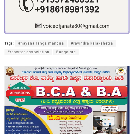
Tags:
#nayana ranga mandira
#ravindra kalakshetra
#reporter association
Bangalore