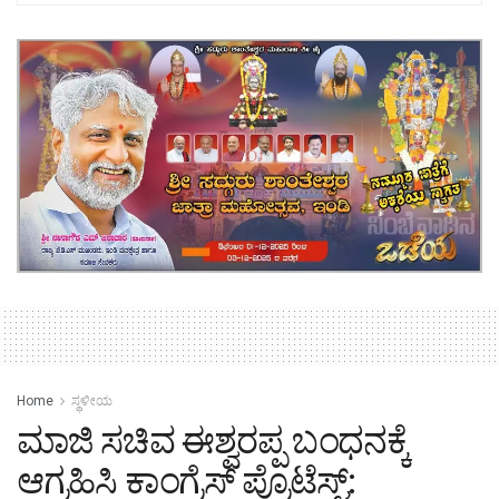
Home
ಸ್ಥಳೀಯ
ಮಾಜಿ ಸಚಿವ ಈಶ್ವರಪ್ಪ ಬಂಧನಕ್ಕೆ
ಆಗ್ರಹಿಸಿ ಕಾಂಗ್ರೆಸ್ ಪ್ರೊಟೆಸ್ಟ್: