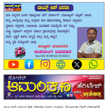
ರಾಜ್ಯದಲ್ಲಿ ಇರುವ 94 ನದಿಗಳ ನೀರು ಸಾಕಷ್ಟು ಪೋಲಾಗಿ ಬೇರೆ ನದಿಗಳಿಗೆ