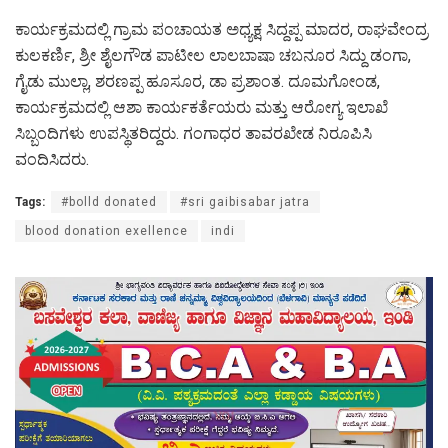
ಕಾರ್ಯಕ್ರಮದಲ್ಲಿ ಗ್ರಾಮ ಪಂಚಾಯತ ಅಧ್ಯಕ್ಷ ಸಿದ್ದಪ್ಪ ಮಾದರ, ರಾಘವೇಂದ್ರ
ಕುಲಕರ್ಣಿ, ಶ್ರೀ ಶೈಲಗೌಡ ಪಾಟೀಲ ಲಾಲಬಾಷಾ ಚಬನೂರ ಸಿದ್ದು ಡಂಗಾ,
ಗೈಡು ಮುಲ್ಲಾ, ಶರಣಪ್ಪ ಹೂಸೂರ, ಡಾ ಪ್ರಶಾಂತ. ದೂಮಗೋಂಡ,
ಕಾರ್ಯಕ್ರಮದಲ್ಲಿ ಆಶಾ ಕಾರ್ಯಕರ್ತೆಯರು ಮತ್ತು ಆರೋಗ್ಯ ಇಲಾಖೆ
ಸಿಬ್ಬಂದಿಗಳು ಉಪಸ್ಥಿತರಿದ್ದರು. ಗಂಗಾಧರ ತಾವರಖೇಡ ನಿರೂಪಿಸಿ
ವಂದಿಸಿದರು.
Tags:
#bolld donated
#sri gaibisabar jatra
blood donation exellence
indi