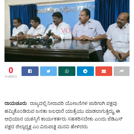
0
SHARES
ರಾಯಚೂರು
: ರಾಜ್ಯದಲ್ಲಿ ನೀರಾವರಿ ಯೋಜನೆಗಳ ಜಾರಿಗಾಗಿ ಪಕ್ಷವು
ಹಮ್ಮಿಕೊಂಡಿರುವ ಜನತಾ ಜಲಧಾರೆ ಯಾತ್ರೆಯು ಮಾಡಲಾಗುತ್ತಿದ್ದು, ಈ
ಅಭಿಯಾನ ಯಶಸ್ಸಿಗೆ ಕಾರ್ಯಕರ್ತರು ಸಹಕರಿಸಬೇಕು ಎಂದು ಜೆಡಿಎಸ್‌
ಪಕ್ಷದ ಜಿಲ್ಲಾಧ್ಯಕ್ಷ ಎಂ.ವಿರುಪಾಕ್ಷಿ ಮನವಿ ಹೇಳಿದರು.