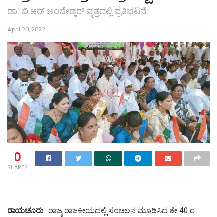
ಡಾ: ಬಿ.ಆರ್ ಅಂಬೇಡ್ಕರ್ ವೃತ್ತದಲ್ಲಿ ಪ್ರತಿಭಟನೆ:
April 20, 2022
0
SHARES
ರಾಯಚೂರು
: ರಾಜ್ಯ ರಾಜಕೀಯದಲ್ಲಿ ಸಂಚಲನ ಮೂಡಿಸಿದ ಶೇ 40 ರ