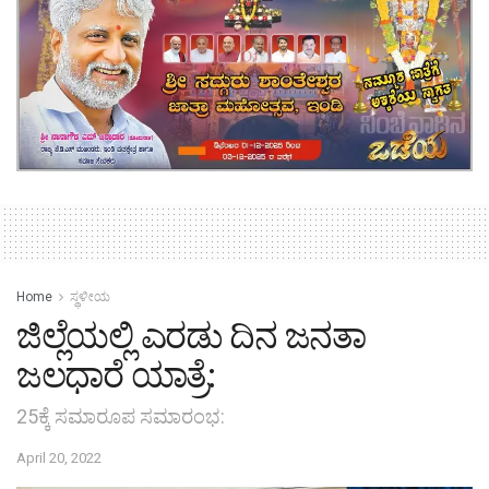
Home
ಸ್ಥಳೀಯ
ಜಿಲ್ಲೆಯಲ್ಲಿ ಎರಡು ದಿನ ಜನತಾ
ಜಲಧಾರೆ ಯಾತ್ರೆ:
25ಕ್ಕೆ ಸಮಾರೂಪ ಸಮಾರಂಭ:
April 20, 2022