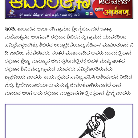
ಇಂಡಿ:
ತಾಲೂಕಿನ ಅರ್ಜುನಗಿ ಗ್ರಾಮದ ಶ್ರೀ ಗೈಬುಸಾಬರ ಜಾತ್ರಾ
ಮಹೋತ್ಸವದ ಅಂಗವಾಗಿ ರಕ್ತದಾನ ಶಿಬಿರವನ್ನು ಗ್ರಾಮದ ಯುವಕರಿಂದ
ಹಮ್ಮಿಕೊಳ್ಳಲಾಗಿತ್ತು. ಶಿಬಿರದ ಉದ್ಘಾಟನೆಯನ್ನು ಜೆಡಿಎಸ್ ಮುಖಂಡರಾದ ಬಿ
ಡಿ ಪಾಟೀಲ ನೆರವೇಸಿದರು. ನಂತರ ಮಾತಾನಾಡಿದ ಅವರು ದಾನದಲ್ಲಿ ದಾನ
ರಕ್ತದಾನ ಶ್ರೇಷ್ಠ. ಮನುಷ್ಯನ ಜೀವನ್ಮರಣದಲ್ಲಿ ರಕ್ತ ಬಹಳ ಮುಖ್ಯ ಇಂತಹ
ರಕ್ತದಾನ ಶಿಬಿರವನ್ನು ಗ್ರಾಮದ ಯುವಕರು ಹಮ್ಮಿಕೊಂಡಿರುವದು
ಶ್ಲಾಘನೀಯ ಎಂದರು. ಕಾರ್ಯಕ್ರಮದ ಸಾನಿಧ್ಯ ವಹಿಸಿ ಆಶೀರ್ವಚನ ನೀಡಿದ
ಷ.ಬ್ರ. ಶ್ರೀರೇಣುಕಾಚರ್ಯರು ಮನುಷ್ಯ ಜೀವಂತವಾಗಿರುವಾಗಲೆ ದಾನ
ಮಾಡುವ ಅಂಗ ಅದು ರಕ್ತದಾನ ಎಲ್ಲಾದಾನಗಳಲ್ಲಿ ರಕ್ತದಾನ ಶ್ರೇಷ್ಠ ಎಂದರು.