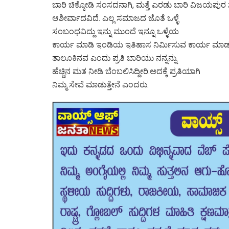
ಬಾರಿ ಚಿಕ್ಕೋಡಿ ಸಂಸದನಾಗಿ, ಮತ್ತೆ ಎರಡು ಬಾರಿ ವಿಜಯಪ
ಆಶೀರ್ವಾದವಿದೆ. ಎಲ್ಲ ಸಮಾಜದ ಜೊತೆ ಒಳ್ಳೆ
ಸಂಬಂಧವಿದ್ದು ಇನ್ನು ಮುಂದೆ ಇನ್ನೂ ಒಳ್ಳೆಯ
ಕಾರ್ಯ ಮಾಡಿ ಇಂಡಿಯ ಇತಿಹಾಸ ನಿರ್ಮಿಸುವ ಕಾರ್ಯ ಮಾಡು
ತಾಲೂಕಿನವ ಎಂದು ಪ್ರತಿ ಬಾರಿಯು ನನ್ನನ್ನು
ಹೆಚ್ಚಿನ ಮತ ನೀಡಿ ಬೆಂಬಲಿಸಿದ್ದೀರಿ.ಅದಕ್ಕೆ ಪ್ರತಿಯಾಗಿ
ನಿಮ್ಮ ಸೇವೆ ಮಾಡುತ್ತೇನೆ ಎಂದರು.