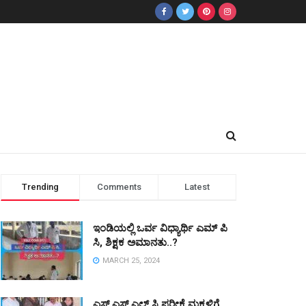
Trending
Comments
Latest
ಇಂಡಿಯಲ್ಲಿ ಒರ್ವ ವಿಧ್ಯಾರ್ಥಿ ಎಮ್ ಪಿ
ಸಿ, ಶಿಕ್ಷಕ ಅಮಾನತು..?
MARCH 25, 2024
ಎಸ್ ಎಸ್ ಎಲ್ ಸಿ ಪರೀಕ್ಷೆ ಮಕ್ಕಳಿಗೆ