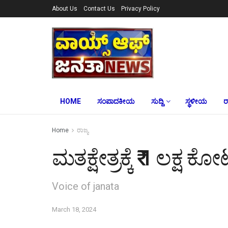
About Us
Contact Us
Privacy Policy
HOME
ಸಂಪಾದಕೀಯ
ಸುದ್ದಿ
ಸ್ಥಳೀಯ
ರ
Home
ರಾಜ್ಯ
ಮತಕ್ಷೇತ್ರಕ್ಕೆ ₹ 1 ಲಕ್ಷ 
Voice of janata
March 18, 2024