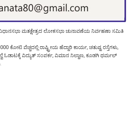
ಿ ವಿಧಾನಸಭಾ ಮತಕ್ಷೇತ್ರದ ಲೋಕಸಭಾ ಚುನಾವಣೆಯ ನಿರ್ವಹಣಾ ಸಮಿತಿ
ೋಟಿ ವೆಚ್ಚದಲ್ಲಿ ರಾಷ್ಟ್ರೀಯ ಹೆದ್ದಾರಿ ಕಾರ್ಯ, ಚತುಷ್ಟ ರಸ್ತೆಗಳು,
್ವೆ ಓಡಾಟಕ್ಕೆ ವಿದ್ಯುತ್ ಸಂಪರ್ಕ, ವಿಮಾನ ನಿಲ್ದಾಣ, ಕೂಡಗಿ ಥರ್ಮಲ್
.