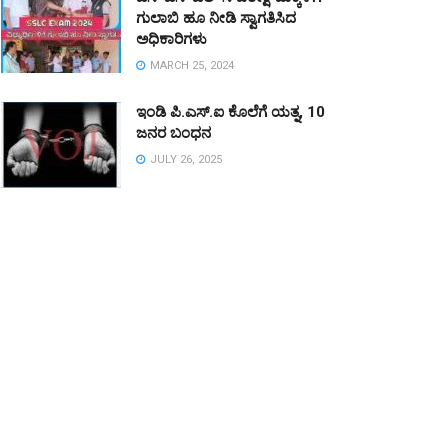
ಗುಲಾಬಿ ಹೂ ನೀಡಿ ಸ್ವಾಗತಿಸಿದ
ಅಧಿಕಾರಿಗಳು
MARCH 25, 2024
ಇಂಡಿ ಪಿ.ಎಸ್.ಐ ಕೊಲೆಗೆ ಯತ್ನ, 10
ಜನರ ಬಂಧನ
JULY 26, 2025