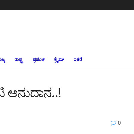
ಾಜ್ಯ
ರಾಷ್ಟ್ರ
ಪ್ರಪಂಚ
ಕ್ರೈಮ್‌
ಇತರೆ
ಕೋಟಿ ಅನುದಾನ..!
0