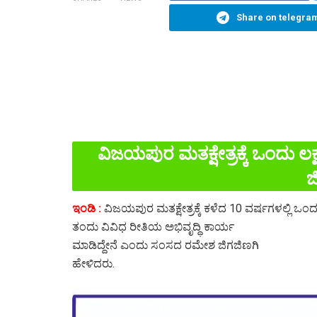
Share on telegra
ವಿಜಯಪುರ ಮತಕ್ಷೇತ್ರಕ್ಕೆ ಒಂದು 
ಜ
ಇಂಡಿ :
ವಿಜಯಪುರ ಮತಕ್ಷೇತ್ರಕ್ಕೆ ಕಳೆದ 10 ವರ್ಷಗಳಲ್ಲಿ ಒ
ತಂದು ವಿವಿಧ ರೀತಿಯ ಅಭಿವೃದ್ಧಿ ಕಾರ್ಯ
ಮಾಡಿದ್ದೇನೆ ಎಂದು ಸಂಸದ ರಮೇಶ ಜಿಗಜಿಣಗಿ
ಹೇಳಿದರು.